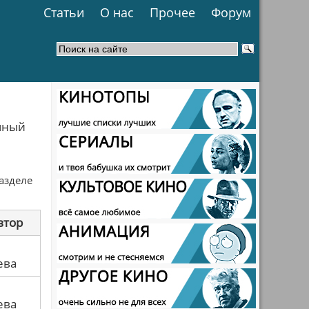
Статьи
О нас
Прочее
Форум
ичный
разделе
втор
ева
ева