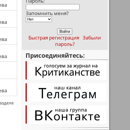
Пароль:
ева
Запомнить меня?
ева
Быстрая регистрация
Забыли
ева
пароль?
Присоединяйтесь:
ева
ева
разделе