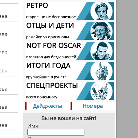
ева
ева
ева
ева
ева
Дайджесты
Номера
ева
Вы не вошли на сайт!
ева
Имя: