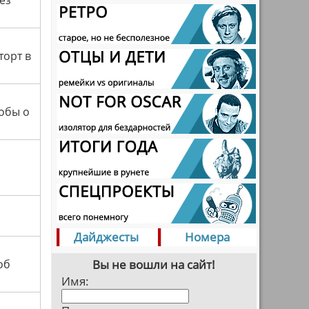
ез
торт в
тобы о
Дайджесты
Номера
об
Вы не вошли на сайт!
Имя: