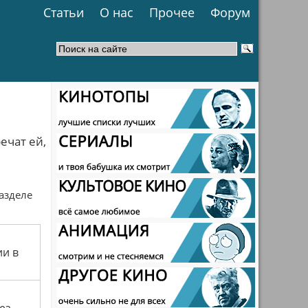
Статьи
О нас
Прочее
Форум
ечат ей,
разделе
ии в