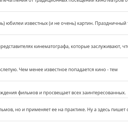
впечатления от традиционных посещений кинотеатров б
ь) юбилеи известных (и не очень) картин. Праздничный 
представителях кинематографа, которые заслуживают, ч
слепую. Чем менее известное попадается кино - тем
ждения фильмов и просвещает всех заинтересованных.
льмов, но и применяет ее на практике. Ну а здесь пишет 