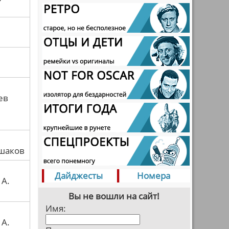
ев
шаков
Дайджесты
Номера
 А.
Вы не вошли на сайт!
Имя:
 А.