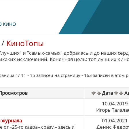
/
КиноТопы
"лучших" и "самых-самых" добралась и до наших серд
никаких исключений. Конечная цель: топ лучших Кин
ница 1/ 11 - 15 записей на страницу - 163 записей в этом 
Просмотров
Дата
А
10.04.2019
Игорь Талала
 журнала
01.04.2021
Денис Федор
е от «25-го кадра» сразу – здесь и