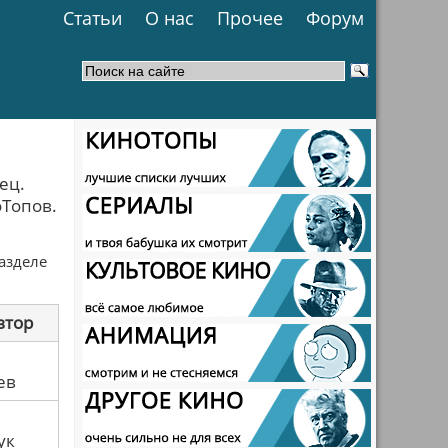
Статьи
О нас
Прочее
Форум
ец.
оТопов.
разделе
втор
ев
ук