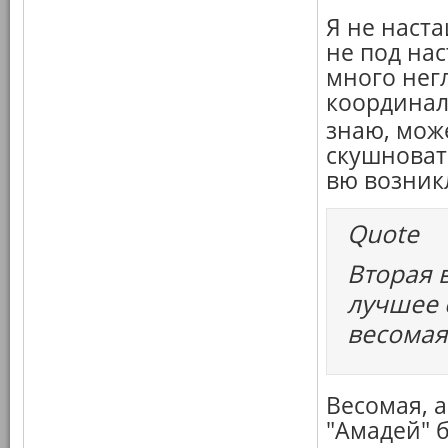
Я не наст
не под нас
много нег
координаль
знаю, мож
скушноват
вю возник
Quote
Вторая 
лучшее 
весомая
Весомая, а
"Амадей" 