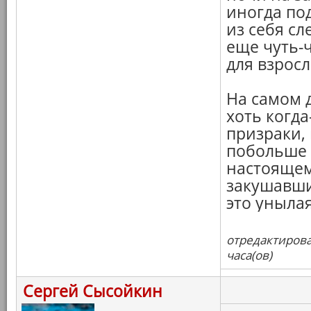
иногда по
из себя сл
еще чуть-
для взросл
На самом д
хоть когд
призраки,
побольше 
настояще
закушавши
это уныла
отредактирова
часа(ов)
Сергей Сысойкин