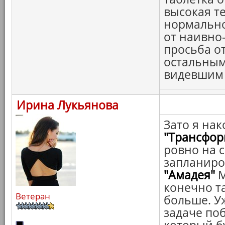
высокая т
нормальной
от наивно-
просьба о
остальным
видевшим с
Ирина Лукьянова
Зато я нак
"Трансфор
ровно на с
запланир
"Амадея"
М
конечно та
Ветеран
больше. У
задаче по