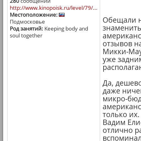
280
сообщений
http://www.kinopoisk.ru/level/79/...
Местоположение:
Обещали на
Подмосковье
знамениты
Род занятий:
Keeping body and
американс
soul together
отзывов н
Микки-Мау
уже задним
располага
Да, дешево
даже ниче
микро-бюд
американск
только их.
Вадим Ели
отлично ра
вспоминал 