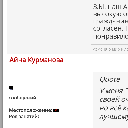
З.Ы. наш А
высокую о
гражданину
согласен.
понравило
Изменяю мир к ле
Айна Курманова
Quote
У меня "
сообщений
своей о
но всё к
Местоположение:
лучшему
Род занятий: