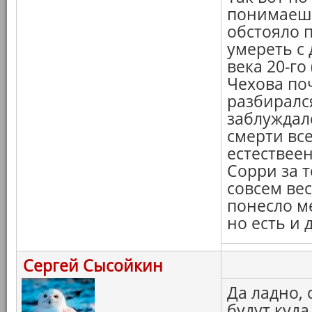
понимаешь,
обстояло 
умереть с 
века 20-го
Чехова по
разбирался
заблуждалс
смерти все
естествеен
Сорри за т
совсем вес
понесло ме
но есть и д
Сергей Сысойкин
Да ладно,
будут куда