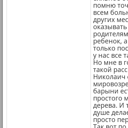
помню точ
всем больн
других мес
оказывать
родителям,
ребенок, 
только по
у нас все 
Но мне в г
такой расс
Николаич 
мировозре
барыни ес
простого 
дерева. И 
душе делае
просто пе
Так вот п