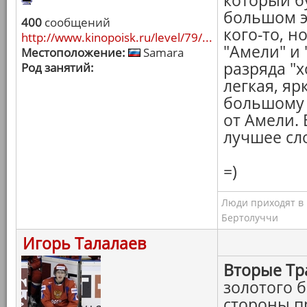
который бу
большом э
400
сообщений
кого-то, н
http://www.kinopoisk.ru/level/79/...
"Амели" и 
Местоположение:
Samara
разряда "х
Род занятий:
легкая, яр
большому 
от Амели. 
лучшее сло
=)
Люди приходят в к
Бертолуччи
Игорь Талалаев
Вторые Тр
золотого 
стороны п