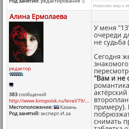
Род занятий:
редактирование :)
Изменяю мир к ле
Алина Ермолаева
У меня "13
очереди дл
не судьба 
Сегодня же
знакомого 
редактор
пересмотр
"Вам и не 
романтика
актёрский 
383
сообщений
второплан
http://www.kinopoisk.ru/level/79/...
примеру).
Местоположение:
Казань
побрюзжат
Род занятий:
эксперт.И.за
снимать п
таблетка о