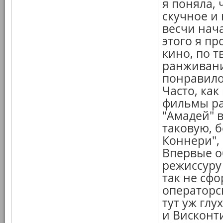
я поняла, 
скучное и 
весчи нач
этого я пр
кино, по т
ранживани
понравилос
Часто, ка
фильмы ра
"Амадей" 
таковую, 
Коннери",
Впервые о
режиссуру 
так не сф
операторск
тут уж глу
и Висконти