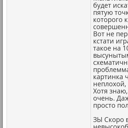
будет иск
пятую точк
которого к
совершенн
Вот не пер
кстати игр
такое на 1
высунытым
схематичн
проблемма
картинка ч
неплохой, 
Хотя знаю
очень. Даж
просто по
ЗЫ Скоро 
невысоко