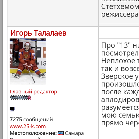
Стетхемом
режиссера. 
Игорь Талалаев
Про "13" н
посмотрел
Неплохое 
так и вовс
Зверское 
произошло
после каж
Главный редактор
аплодиров
разумеется
мою семью!
7275
сообщений
прямо чер
www.25-k.com
Местоположение:
Самара