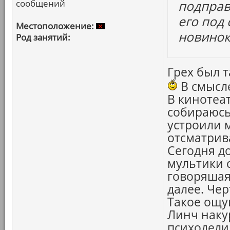
сообщений
подправ
его под
Местоположение:
новинок
Род занятий:
Грех был т
В смысле
В кинотеат
собираюсь
устроили 
отсматрив
Сегодня д
мультики с
говоряшая
далее. Чер
Такое ощу
Линч наку
психодели