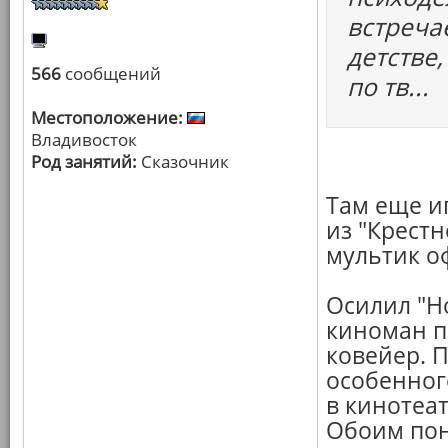
встреча
детстве
566
сообщений
по тв...
Местоположение:
Владивосток
Род занятий:
Сказочник
Там еще и
из "Крестн
мультик о
Осилил "Но
киноман п
ковейер. П
особенного
в кинотеат
Обоим пон