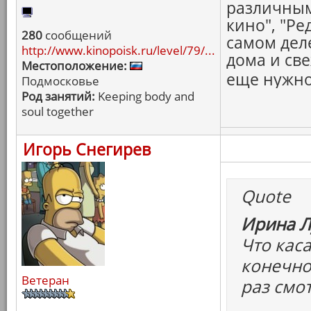
различным
кино", "Ре
280
сообщений
самом дел
http://www.kinopoisk.ru/level/79/...
дома и св
Местоположение:
еще нужно
Подмосковье
Род занятий:
Keeping body and
soul together
Игорь Снегирев
Quote
Ирина Л
Что каса
конечно,
Ветеран
раз смо