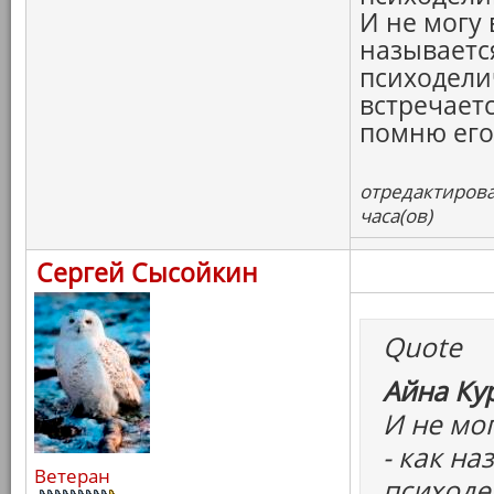
И не могу 
называетс
психодели
встречаетс
помню его 
отредактирова
часа(ов)
Сергей Сысойкин
Quote
Айна Ку
И не мо
- как на
Ветеран
психоде