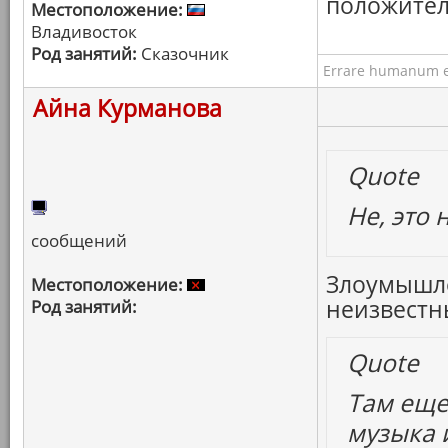
положител
Местоположение:
Владивосток
Род занятий:
Сказочник
Errare humanum e
Айна Курманова
Quote
Не, это 
сообщений
Злоумышле
Местоположение:
неизвестны
Род занятий:
Quote
Там еще
музыка и