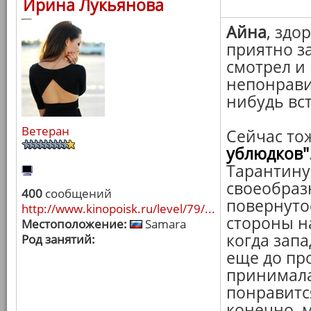
Ирина Лукьянова
Айна
, здо
приятно з
смотрел и 
непонравил
нибудь вст
Ветеран
Сейчас то
ублюдков"
Тарантину
своеобраз
400
сообщений
повернутос
http://www.kinopoisk.ru/level/79/...
стороны н
Местоположение:
Samara
когда запа
Род занятий:
еще до пр
принимала,
понравится
конечно, м