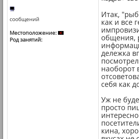
Итак, "рыб
сообщений
как и все 
импровизи
Местоположение:
общения, 
Род занятий:
информаци
дележка в
посмотрел
наоборот 
отсоветова
себя как д
Уж не буд
просто пи
интересно
посетител
кина, хоро
вкусах не 