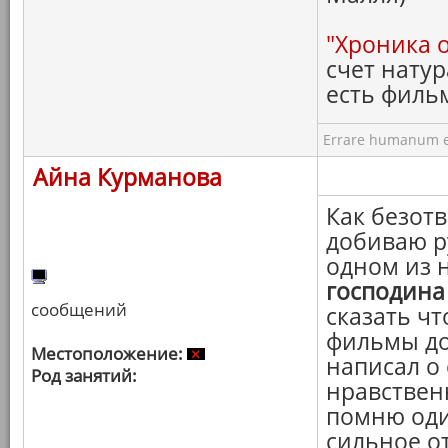
"Хроника 
счет натур
есть филь
Errare humanum e
Айна Курманова
Как безотв
добиваю р
одном из 
господина
сообщений
сказать чт
фильмы до
Местоположение:
написал о
Род занятий:
нравствен
помню оди
сильное о