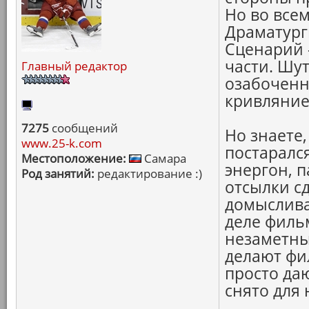
Но во всем
Драматурги
Сценарий -
части. Шу
Главный редактор
озабоченн
кривляние
7275
сообщений
Но знаете
www.25-k.com
постаралс
Местоположение:
Самара
энергон, 
Род занятий:
редактирование :)
отсылки сд
домысливаю
деле фильм
незаметны
делают фи
просто да
снято для 