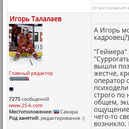
Errare humanum e
Игорь Талалаев
А Игорь мо
кадровец?
"Геймера"
"Суррогаты
вышли поз
жестче, к
Главный редактор
оператор 
психодели
строго по
7275
сообщений
общем, эк
www.25-k.com
ощущение 
Местоположение:
Самара
чего-то св
Род занятий:
редактирование :)
возникло. 