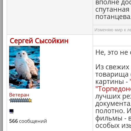
вполне дос
спутанная 
потанцева
Изменяю мир к ле
Сергей Сысойкин
Не, это не 
Из свежих
товарища 
картины -
"Торпедон
Ветеран
лучших ре
документа
полотно. И
фильмы - 
566
сообщений
особых из