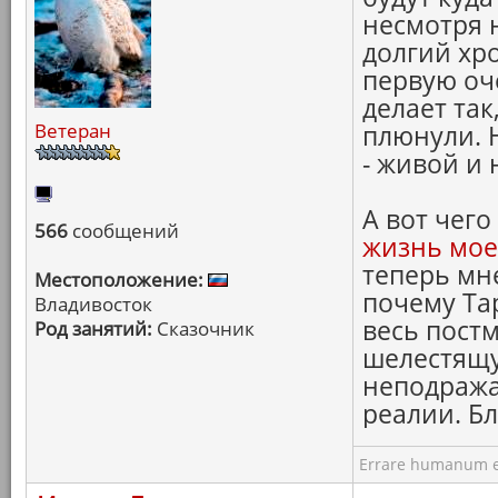
несмотря 
долгий хро
первую оче
делает так
Ветеран
плюнули. 
- живой и
А вот чего
566
сообщений
жизнь мое
теперь мн
Местоположение:
почему Тар
Владивосток
весь пост
Род занятий:
Сказочник
шелестящу
неподража
реалии. Бл
Errare humanum e