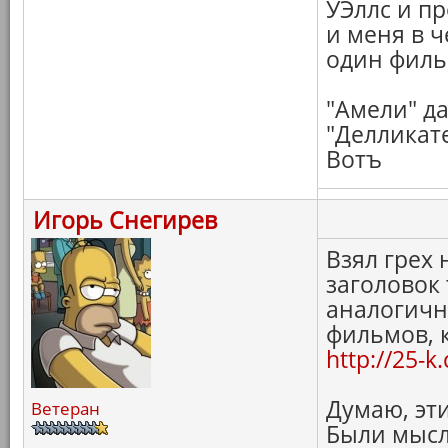
УЭллс и п
и меня в ч
один филь
"Амели" д
"Делликате
Вотъ
Игорь Снегирев
Взял грех 
заголовок
аналогичну
фильмов, 
http://25-
Думаю, эти
Ветеран
Были мысл