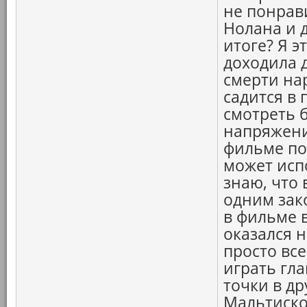
не понрав
Нолана и 
итоге? Я э
доходила д
смерти нар
садится в 
смотреть 
напряжени
фильме по
может исп
знаю, что
одним зак
в фильме в
оказался 
просто все
играть гл
точки в др
Мальтиског