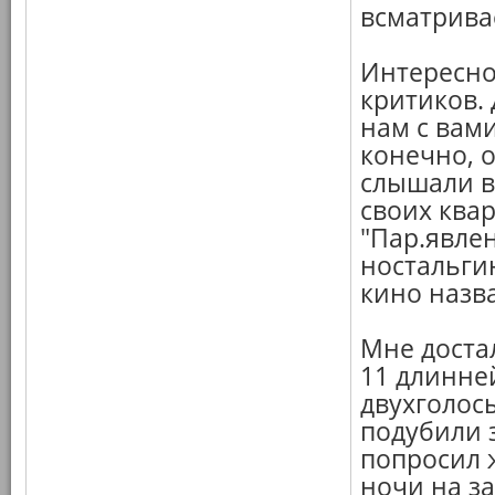
всматривае
Интересно
критиков.
нам с вами
конечно, о
слышали в
своих квар
"Пар.явле
ностальги
кино назва
Мне достал
11 длинне
двухголосы
подубили з
попросил 
ночи на за