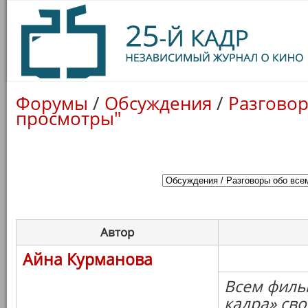
Форумы
/
Обсуждения
/
Разговор
просмотры"
Автор
Айна Курманова
Всем филь
кадра» св