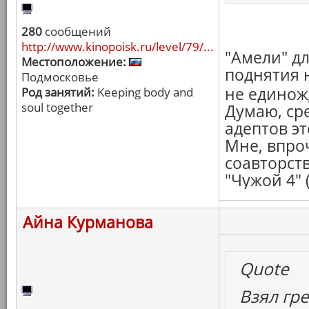
280
сообщений
http://www.kinopoisk.ru/level/79/...
"Амели" дл
Местоположение:
поднятия н
Подмосковье
не едино
Род занятий:
Keeping body and
soul together
Думаю, ср
адептов э
Мне, впро
соавторст
"Чужой 4" 
Айна Курманова
Quote
Взял гре