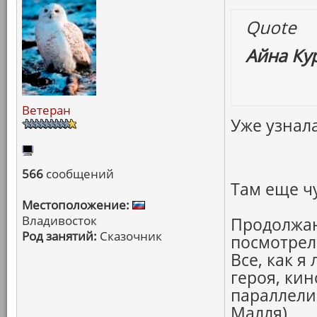
Quote
Айна Ку
Ветеран
Уже узнала
566
сообщений
Там еще ч
Местоположение:
Владивосток
Продолжаю
Род занятий:
Сказочник
посмотре
Все, как я
героя, кин
параллели
Малля)