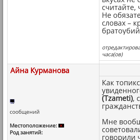
считайте, 
Не обязат
словах – к
братоубий
отредактирова
часа(ов)
Айна Курманова
Как топикс
увиденног
(Tzameti)
,
гражданст
сообщений
Мне вообщ
Местоположение:
советовал
Род занятий:
говорили 