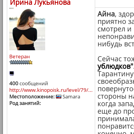
Ирина Лукьянова
Айна
, здо
приятно з
смотрел и 
непонравил
нибудь вст
Ветеран
Сейчас то
ублюдков"
Тарантину
своеобраз
400
сообщений
повернутос
http://www.kinopoisk.ru/level/79/...
стороны н
Местоположение:
Samara
когда запа
Род занятий:
еще до пр
принимала,
понравится
конечно, м