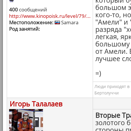
который бу
большом э
400
сообщений
кого-то, н
http://www.kinopoisk.ru/level/79/...
"Амели" и 
Местоположение:
Samara
разряда "х
Род занятий:
легкая, яр
большому 
от Амели. 
лучшее сло
=)
Люди приходят в к
Бертолуччи
Игорь Талалаев
Вторые Тр
золотого 
стороны п