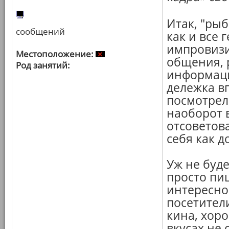
Итак, "рыб
сообщений
как и все 
импровизи
Местоположение:
общения, 
Род занятий:
информаци
дележка в
посмотрел
наоборот 
отсоветова
себя как д
Уж не буд
просто пи
интересно
посетител
кина, хоро
вкусах не 