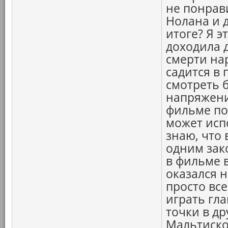
не понрав
Нолана и 
итоге? Я э
доходила д
смерти нар
садится в 
смотреть 
напряжени
фильме по
может исп
знаю, что
одним зак
в фильме в
оказался 
просто все
играть гл
точки в др
Мальтиског