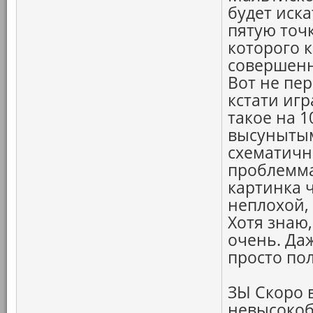
будет иск
пятую точк
которого к
совершенн
Вот не пер
кстати игр
такое на 1
высунытым
схематичн
проблемма
картинка ч
неплохой, 
Хотя знаю
очень. Даж
просто по
ЗЫ Скоро 
невысоко