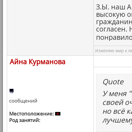
З.Ы. наш А
высокую о
гражданину
согласен.
понравило
Изменяю мир к ле
Айна Курманова
Quote
У меня "
сообщений
своей о
но всё к
Местоположение:
лучшему
Род занятий: