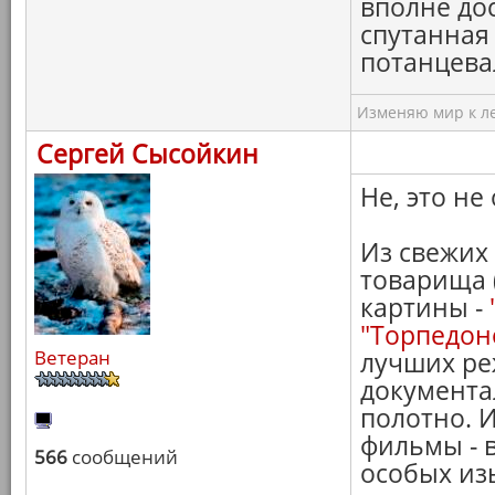
вполне дос
спутанная 
потанцева
Изменяю мир к ле
Сергей Сысойкин
Не, это не 
Из свежих
товарища 
картины -
"Торпедон
Ветеран
лучших ре
документа
полотно. И
фильмы - 
566
сообщений
особых из