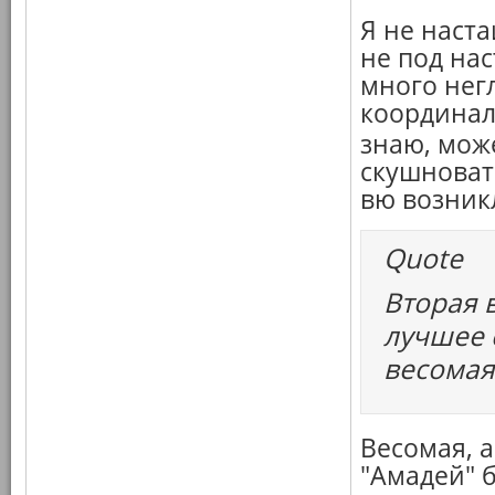
Я не наст
не под нас
много нег
координаль
знаю, мож
скушноват
вю возник
Quote
Вторая 
лучшее 
весомая
Весомая, а
"Амадей" 