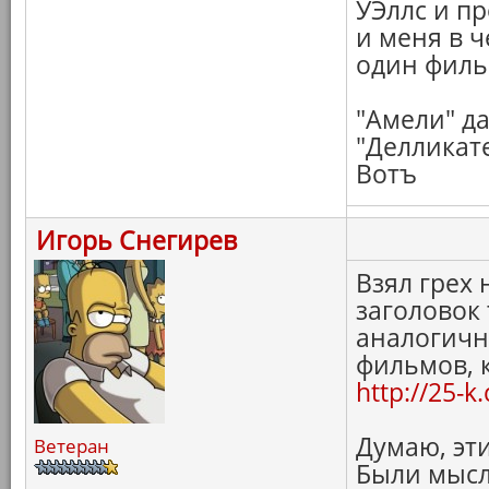
УЭллс и п
и меня в ч
один филь
"Амели" д
"Делликате
Вотъ
Игорь Снегирев
Взял грех 
заголовок
аналогичну
фильмов, 
http://25-
Думаю, эти
Ветеран
Были мысл