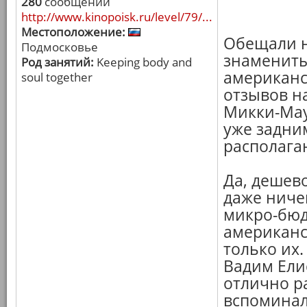
280
сообщений
http://www.kinopoisk.ru/level/79/...
Местоположение:
Обещали на
Подмосковье
знамениты
Род занятий:
Keeping body and
американс
soul together
отзывов н
Микки-Мау
уже задним
располага
Да, дешево
даже ниче
микро-бюд
американск
только их.
Вадим Ели
отлично ра
вспоминал 