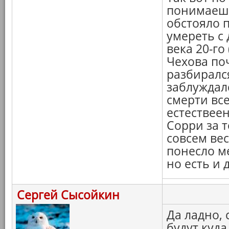
понимаешь,
обстояло 
умереть с 
века 20-го
Чехова по
разбирался
заблуждалс
смерти все
естествеен
Сорри за т
совсем вес
понесло ме
но есть и д
Сергей Сысойкин
Да ладно,
будут куда