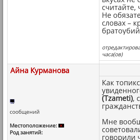
считайте, 
Не обязат
словах – к
братоубий
отредактирова
часа(ов)
Айна Курманова
Как топикс
увиденног
(Tzameti)
,
гражданст
сообщений
Мне вообщ
Местоположение:
советовал
Род занятий:
говорили 