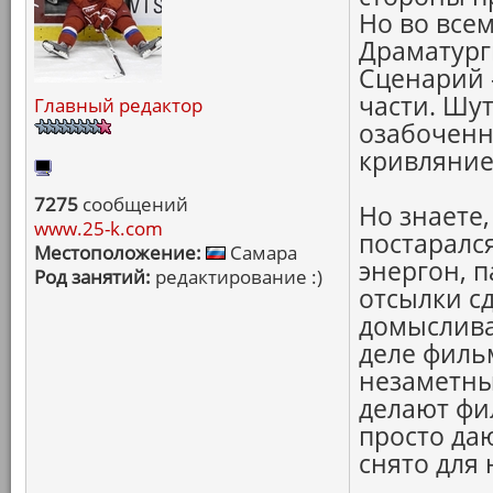
Но во всем
Драматурги
Сценарий -
части. Шу
Главный редактор
озабоченн
кривляние
7275
сообщений
Но знаете
www.25-k.com
постаралс
Местоположение:
Самара
энергон, 
Род занятий:
редактирование :)
отсылки сд
домысливаю
деле фильм
незаметны
делают фи
просто да
снято для 