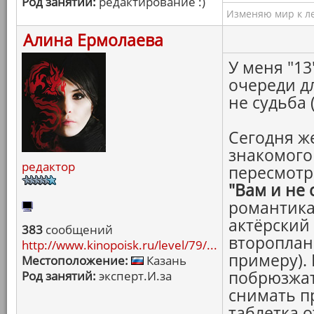
Род занятий:
редактирование :)
Изменяю мир к ле
Алина Ермолаева
У меня "13
очереди дл
не судьба 
Сегодня же
знакомого 
редактор
пересмотр
"Вам и не 
романтика
актёрский 
383
сообщений
второплан
http://www.kinopoisk.ru/level/79/...
примеру).
Местоположение:
Казань
побрюзжат
Род занятий:
эксперт.И.за
снимать п
таблетка о