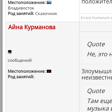
положител
Местоположение:
Владивосток
Род занятий:
Сказочник
Errare humanum e
Айна Курманова
Quote
Не, это 
сообщений
Злоумышле
Местоположение:
неизвестны
Род занятий:
Quote
Там еще
музыка и