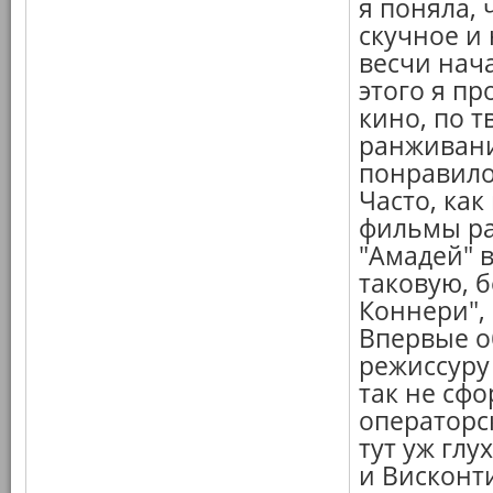
я поняла, 
скучное и 
весчи нач
этого я пр
кино, по т
ранживани
понравилос
Часто, ка
фильмы ра
"Амадей" 
таковую, 
Коннери",
Впервые о
режиссуру 
так не сф
операторск
тут уж глу
и Висконти