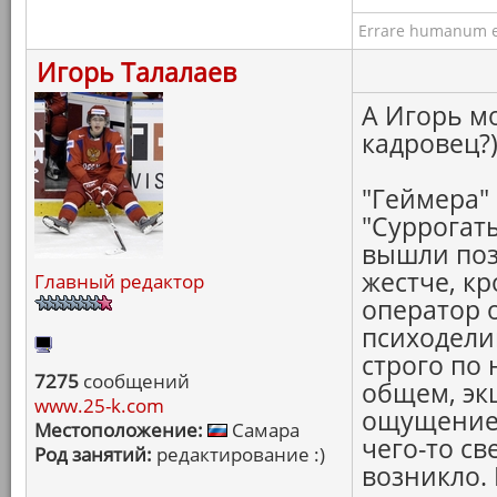
Errare humanum e
Игорь Талалаев
А Игорь мо
кадровец?
"Геймера"
"Суррогаты
вышли поз
жестче, к
Главный редактор
оператор 
психодели
строго по
7275
сообщений
общем, эк
www.25-k.com
ощущение 
Местоположение:
Самара
чего-то св
Род занятий:
редактирование :)
возникло. 