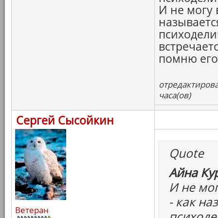
И не могу 
называетс
психодели
встречаетс
помню его 
отредактирова
часа(ов)
Сергей Сысойкин
Quote
Айна Ку
И не мо
- как на
Ветеран
психоде