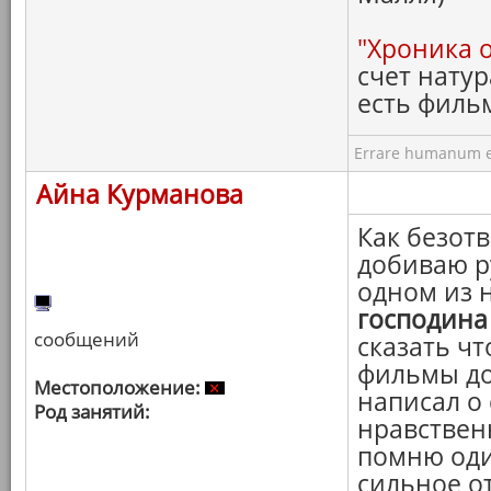
"Хроника 
счет натур
есть филь
Errare humanum e
Айна Курманова
Как безотв
добиваю р
одном из 
господина
сообщений
сказать чт
фильмы до
Местоположение:
написал о
Род занятий:
нравствен
помню оди
сильное о