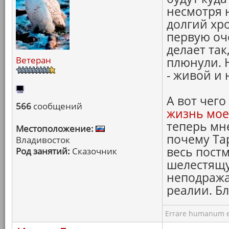
несмотря 
долгий хро
первую оче
делает так
Ветеран
плюнули. 
- живой и
А вот чего
566
сообщений
жизнь мое
теперь мн
Местоположение:
почему Тар
Владивосток
весь пост
Род занятий:
Сказочник
шелестящу
неподража
реалии. Бл
Errare humanum e