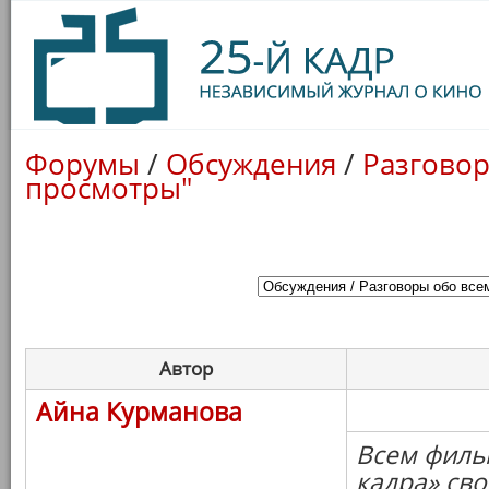
Форумы
/
Обсуждения
/
Разговор
просмотры"
Автор
Айна Курманова
Всем филь
кадра» св