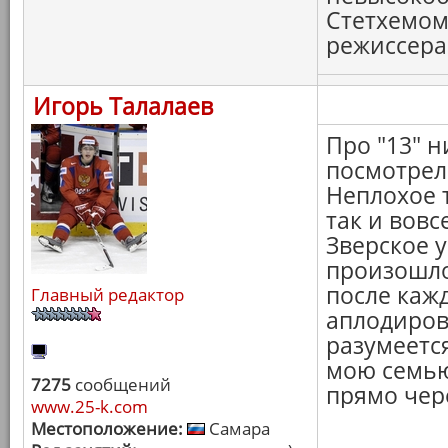
Стетхемом
режиссера. 
Игорь Талалаев
Про "13" н
посмотрел
Неплохое 
так и вовс
Зверское 
произошло
после каж
Главный редактор
аплодиров
разумеется
мою семью!
7275
сообщений
прямо чер
www.25-k.com
Местоположение:
Самара