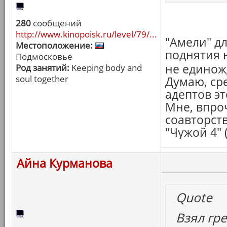
280
сообщений
http://www.kinopoisk.ru/level/79/...
"Амели" дл
Местоположение:
поднятия н
Подмосковье
не едино
Род занятий:
Keeping body and
soul together
Думаю, ср
адептов э
Мне, впро
соавторст
"Чужой 4" 
Айна Курманова
Quote
Взял гре