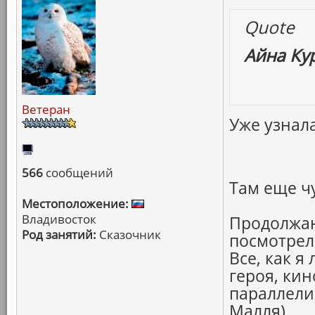
Quote
Айна Ку
Ветеран
Уже узнала
566
сообщений
Там еще ч
Местоположение:
Владивосток
Продолжаю
Род занятий:
Сказочник
посмотре
Все, как я
героя, кин
параллели
Малля)