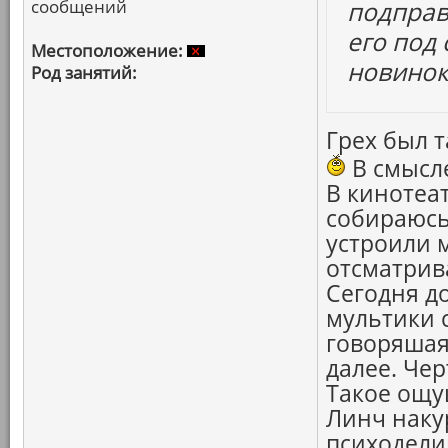
сообщений
подправ
его под
Местоположение:
новинок
Род занятий:
Грех был т
В смысле
В кинотеат
собираюсь
устроили 
отсматрив
Сегодня д
мультики с
говоряшая
далее. Чер
Такое ощу
Линч наку
психодели