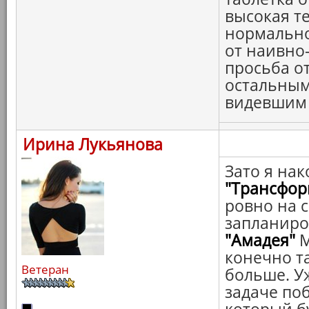
высокая т
нормальной
от наивно-
просьба о
остальным
видевшим с
Ирина Лукьянова
Зато я нак
"Трансфор
ровно на с
запланир
"Амадея"
М
конечно та
Ветеран
больше. У
задаче по