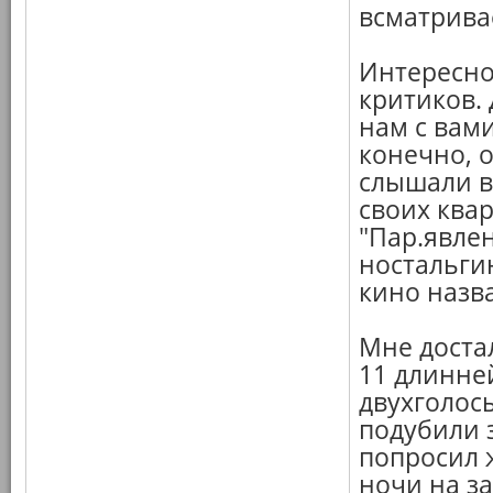
всматривае
Интересно
критиков.
нам с вами
конечно, о
слышали в
своих квар
"Пар.явле
ностальги
кино назва
Мне достал
11 длинне
двухголосы
подубили з
попросил 
ночи на за