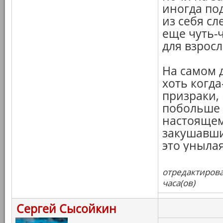
иногда по
из себя сл
еще чуть-
для взросл
На самом д
хоть когд
призраки,
побольше 
настояще
закушавши
это уныла
отредактирова
часа(ов)
Сергей Сысойкин