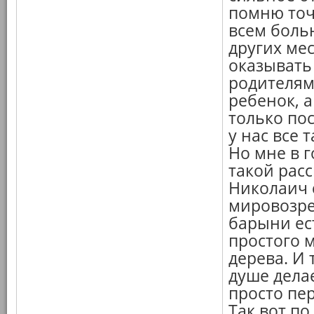
помню точ
всем больн
других мес
оказывать
родителям,
ребенок, 
только по
у нас все 
Но мне в г
такой расс
Николаич 
мировозре
барыни ес
простого 
дерева. И 
душе делае
просто пе
Так вот п