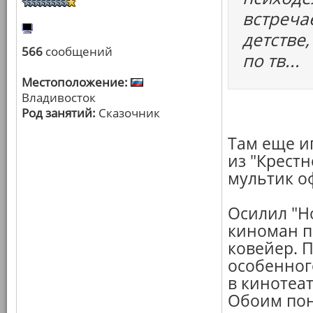
встреча
детстве
566
сообщений
по тв...
Местоположение:
Владивосток
Род занятий:
Сказочник
Там еще и
из "Крестн
мультик о
Осилил "Но
киноман п
ковейер. П
особенного
в кинотеат
Обоим пон