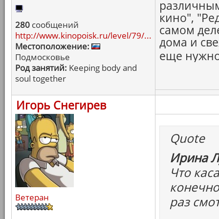
различным
кино", "Ре
280
сообщений
самом дел
http://www.kinopoisk.ru/level/79/...
дома и св
Местоположение:
еще нужно
Подмосковье
Род занятий:
Keeping body and
soul together
Игорь Снегирев
Quote
Ирина Л
Что каса
конечно,
Ветеран
раз смо