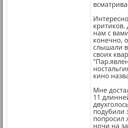
всматривае
Интересно
критиков.
нам с вами
конечно, о
слышали в
своих квар
"Пар.явле
ностальги
кино назва
Мне достал
11 длинне
двухголосы
подубили з
попросил 
ночи на за