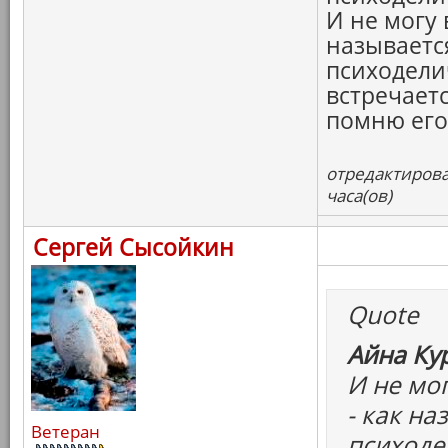
И не могу 
называетс
психодели
встречаетс
помню его 
отредактирова
часа(ов)
Сергей Сысойкин
Quote
Айна Ку
И не мо
- как на
Ветеран
психоде