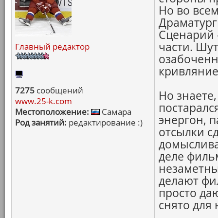
Но во всем
Драматурги
Сценарий -
части. Шу
Главный редактор
озабоченн
кривляние
7275
сообщений
Но знаете
www.25-k.com
постаралс
Местоположение:
Самара
энергон, 
Род занятий:
редактирование :)
отсылки сд
домысливаю
деле фильм
незаметны
делают фи
просто да
снято для 