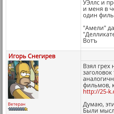
УЭллс и п
и меня в ч
один филь
"Амели" д
"Делликате
Вотъ
Игорь Снегирев
Взял грех 
заголовок
аналогичну
фильмов, 
http://25-
Думаю, эти
Ветеран
Были мысл