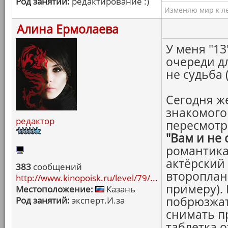
Род занятий:
редактирование :)
Изменяю мир к ле
Алина Ермолаева
У меня "13
очереди дл
не судьба 
Сегодня же
знакомого 
редактор
пересмотр
"Вам и не 
романтика
актёрский 
383
сообщений
второплан
http://www.kinopoisk.ru/level/79/...
примеру).
Местоположение:
Казань
побрюзжат
Род занятий:
эксперт.И.за
снимать п
таблетка о