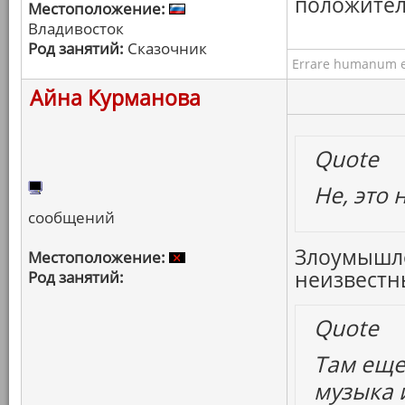
положител
Местоположение:
Владивосток
Род занятий:
Сказочник
Errare humanum e
Айна Курманова
Quote
Не, это 
сообщений
Злоумышле
Местоположение:
неизвестны
Род занятий:
Quote
Там еще
музыка и