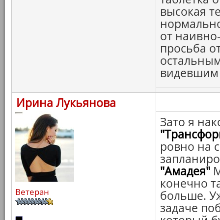
высокая т
нормальной
от наивно-
просьба о
остальным
видевшим с
Ирина Лукьянова
Зато я нак
"Трансфор
ровно на с
запланир
"Амадея"
М
конечно та
Ветеран
больше. У
задаче по