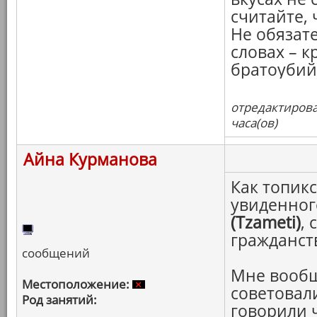
считайте, 
Не обязат
словах – к
братоубий
отредактирова
часа(ов)
Айна Курманова
Как топикс
увиденног
(Tzameti)
,
гражданст
сообщений
Мне вообщ
Местоположение:
советовал
Род занятий:
говорили 