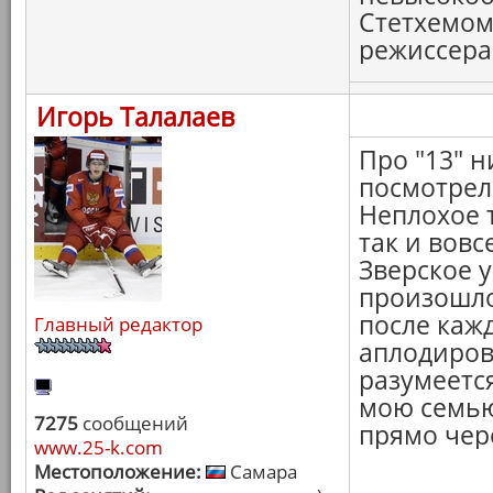
Стетхемом
режиссера. 
Игорь Талалаев
Про "13" н
посмотрел
Неплохое 
так и вовс
Зверское 
произошло
после каж
Главный редактор
аплодиров
разумеется
мою семью!
7275
сообщений
прямо чер
www.25-k.com
Местоположение:
Самара