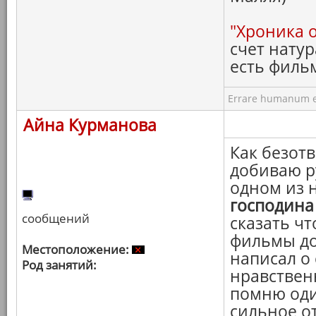
"Хроника 
счет натур
есть филь
Errare humanum e
Айна Курманова
Как безотв
добиваю р
одном из 
господина
сообщений
сказать чт
фильмы до
Местоположение:
написал о
Род занятий:
нравствен
помню оди
сильное о