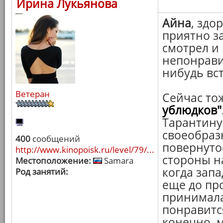
Ирина Лукьянова
Айна
, здо
приятно з
смотрел и 
непонравил
нибудь вст
Ветеран
Сейчас то
ублюдков"
Тарантину
своеобраз
400
сообщений
повернутос
http://www.kinopoisk.ru/level/79/...
стороны н
Местоположение:
Samara
когда запа
Род занятий:
еще до пр
принимала,
понравится
конечно, м