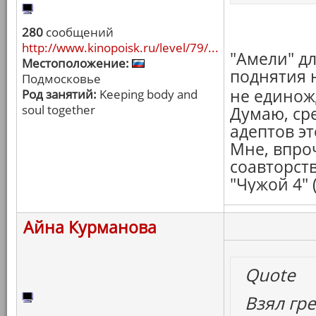
280
сообщений
http://www.kinopoisk.ru/level/79/...
"Амели" дл
Местоположение:
поднятия н
Подмосковье
не едино
Род занятий:
Keeping body and
soul together
Думаю, ср
адептов э
Мне, впро
соавторст
"Чужой 4" 
Айна Курманова
Quote
Взял гре