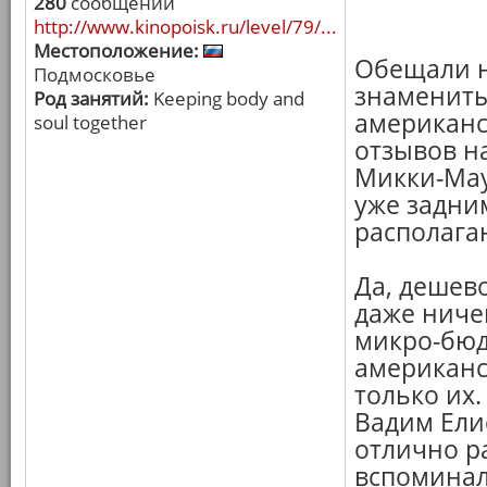
280
сообщений
http://www.kinopoisk.ru/level/79/...
Местоположение:
Обещали на
Подмосковье
знамениты
Род занятий:
Keeping body and
американс
soul together
отзывов н
Микки-Мау
уже задним
располага
Да, дешево
даже ниче
микро-бюд
американск
только их.
Вадим Ели
отлично ра
вспоминал 