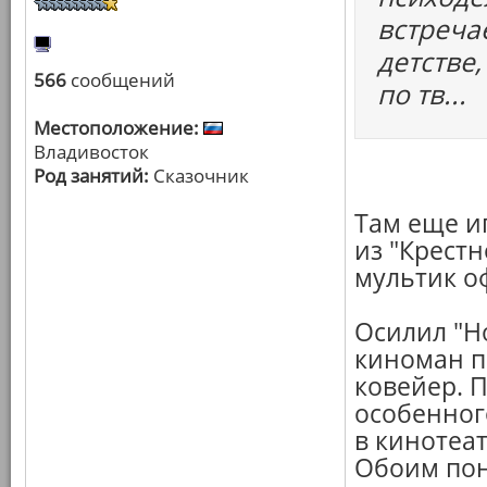
встреча
детстве
566
сообщений
по тв...
Местоположение:
Владивосток
Род занятий:
Сказочник
Там еще и
из "Крестн
мультик о
Осилил "Но
киноман п
ковейер. П
особенного
в кинотеат
Обоим пон