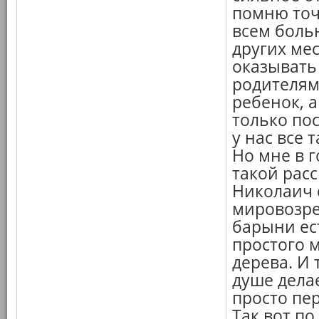
помню точ
всем больн
других мес
оказывать
родителям,
ребенок, 
только по
у нас все 
Но мне в г
такой расс
Николаич 
мировозре
барыни ес
простого 
дерева. И 
душе делае
просто пе
Так вот п