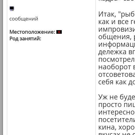
Итак, "рыб
сообщений
как и все 
импровизи
Местоположение:
общения, 
Род занятий:
информаци
дележка в
посмотрел
наоборот 
отсоветова
себя как д
Уж не буд
просто пи
интересно
посетител
кина, хоро
вкусах не 