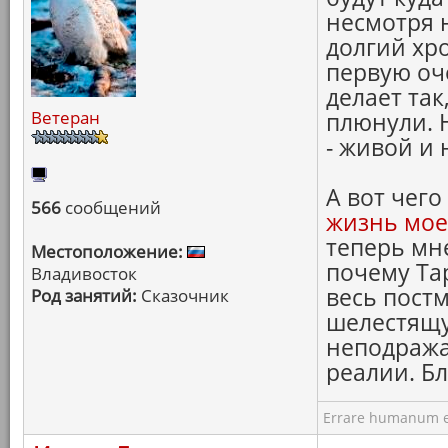
несмотря 
долгий хро
первую оче
делает так
Ветеран
плюнули. 
- живой и
А вот чего
566
сообщений
жизнь мое
теперь мн
Местоположение:
почему Тар
Владивосток
весь пост
Род занятий:
Сказочник
шелестящу
неподража
реалии. Бл
Errare humanum e