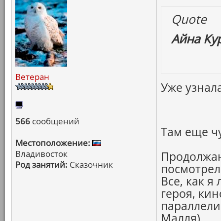
Quote
Айна Ку
Ветеран
Уже узнала
566
сообщений
Там еще ч
Местоположение:
Владивосток
Продолжаю
Род занятий:
Сказочник
посмотре
Все, как я
героя, кин
параллели
Малля)