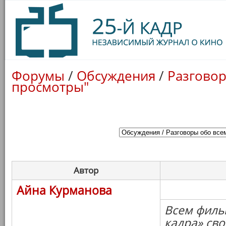
Форумы
/
Обсуждения
/
Разговор
просмотры"
Автор
Айна Курманова
Всем филь
кадра» св