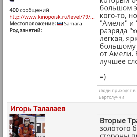
который бу
большом э
400
сообщений
кого-то, н
http://www.kinopoisk.ru/level/79/...
"Амели" и 
Местоположение:
Samara
разряда "х
Род занятий:
легкая, яр
большому 
от Амели. 
лучшее сло
=)
Люди приходят в к
Бертолуччи
Игорь Талалаев
Вторые Тр
золотого 
стороны п