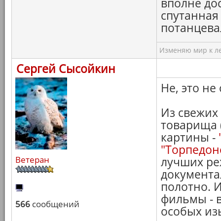
вполне дос
спутанная 
потанцева
Изменяю мир к ле
Сергей Сысойкин
Не, это не 
Из свежих
товарища 
картины -
"Торпедон
Ветеран
лучших ре
документа
полотно. И
фильмы - 
566
сообщений
особых из