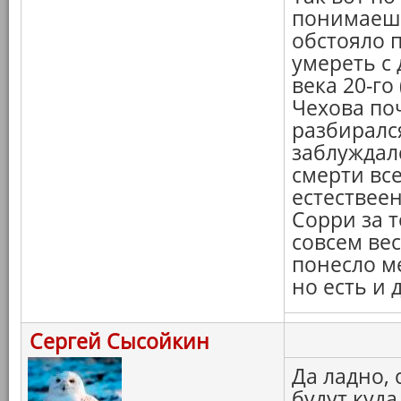
понимаешь,
обстояло 
умереть с 
века 20-го
Чехова по
разбирался
заблуждалс
смерти все
естествеен
Сорри за т
совсем вес
понесло ме
но есть и д
Сергей Сысойкин
Да ладно,
будут куда