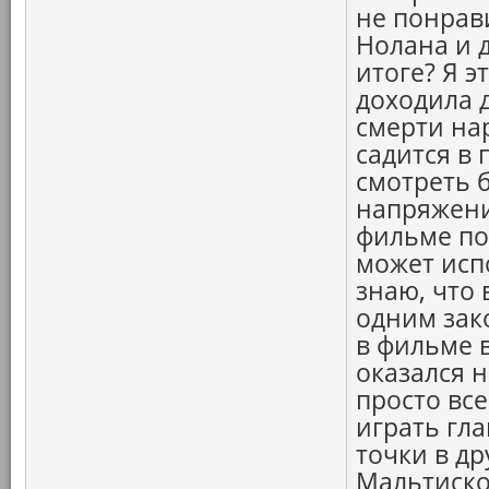
не понрав
Нолана и 
итоге? Я э
доходила д
смерти нар
садится в 
смотреть 
напряжени
фильме по
может исп
знаю, что
одним зак
в фильме в
оказался 
просто все
играть гл
точки в др
Мальтиског