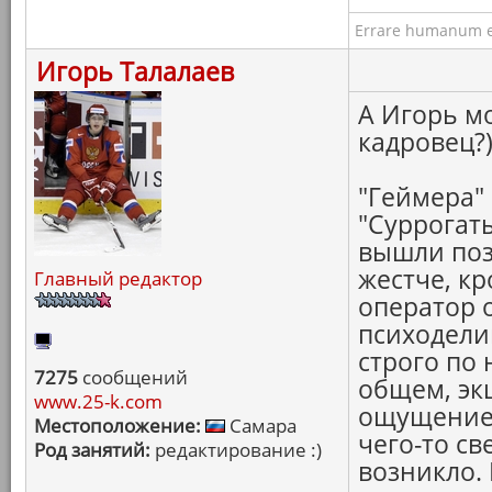
Errare humanum e
Игорь Талалаев
А Игорь мо
кадровец?
"Геймера"
"Суррогаты
вышли поз
жестче, к
Главный редактор
оператор 
психодели
строго по
7275
сообщений
общем, эк
www.25-k.com
ощущение 
Местоположение:
Самара
чего-то св
Род занятий:
редактирование :)
возникло. 