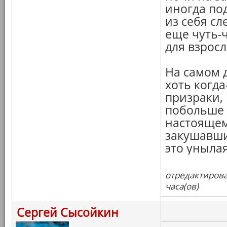
иногда по
из себя сл
еще чуть-
для взросл
На самом д
хоть когд
призраки,
побольше 
настояще
закушавши
это уныла
отредактирова
часа(ов)
Сергей Сысойкин