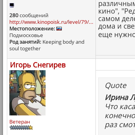
различным
кино", "Ре
280
сообщений
самом дел
http://www.kinopoisk.ru/level/79/...
дома и св
Местоположение:
еще нужно
Подмосковье
Род занятий:
Keeping body and
soul together
Игорь Снегирев
Quote
Ирина Л
Что каса
конечно,
Ветеран
раз смо