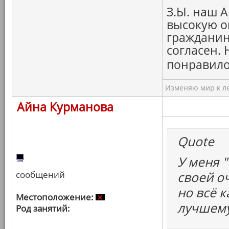
З.Ы. наш А
высокую о
гражданину
согласен.
понравило
Изменяю мир к ле
Айна Курманова
Quote
У меня "
сообщений
своей о
но всё к
Местоположение:
лучшему
Род занятий: