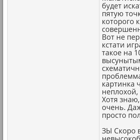
будет иск
пятую точк
которого к
совершенн
Вот не пер
кстати игр
такое на 1
высунытым
схематичн
проблемма
картинка ч
неплохой, 
Хотя знаю
очень. Даж
просто по
ЗЫ Скоро 
невысоко