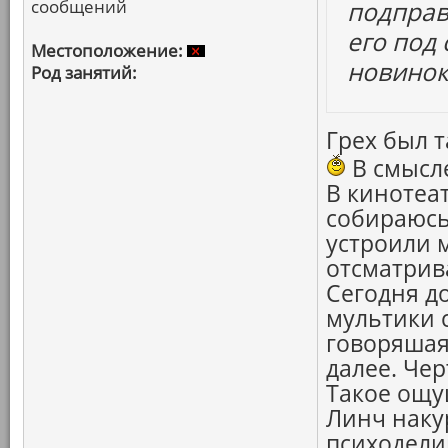
сообщений
подправ
его под
Местоположение:
новинок
Род занятий:
Грех был т
В смысле
В кинотеат
собираюсь
устроили 
отсматрив
Сегодня д
мультики с
говоряшая
далее. Чер
Такое ощу
Линч наку
психодели