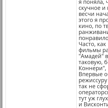
я поняла, 
скучное и 
весчи нач
этого я пр
кино, по т
ранживани
понравилос
Часто, ка
фильмы ра
"Амадей" 
таковую, 
Коннери",
Впервые о
режиссуру 
так не сф
операторск
тут уж глу
и Висконти