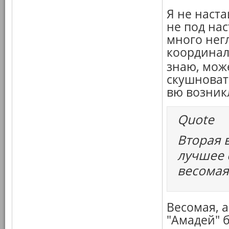
Я не наст
не под нас
много нег
координаль
знаю, мож
скушноват
вю возник
Quote
Вторая 
лучшее 
весомая
Весомая, а
"Амадей" 