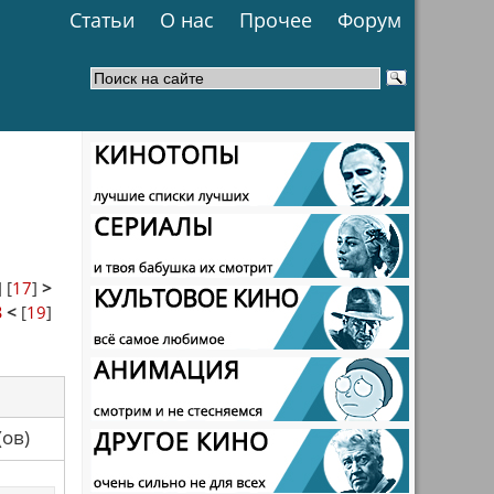
Статьи
О нас
Прочее
Форум
] [
17
]
>
8
<
[
19
]
са(ов)