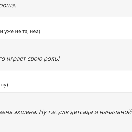
ороша.
и уже не та, неа)
го играет свою роль!
 ну)
ень экшена. Ну т.е. для детсада и начальной