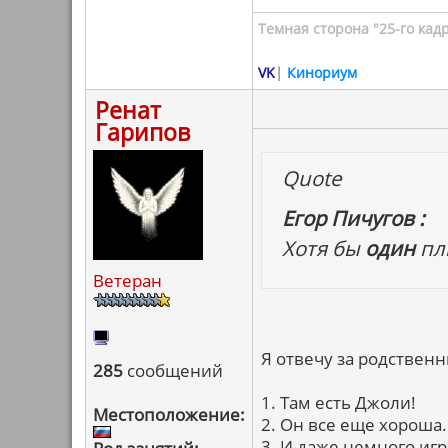
Темная сторона "25-го кад
VK
|
Кинориум
Ренат
Гарипов
Quote
Егор Пичугов :
Хотя бы
один
пл
Ветеран
Я отвечу за родственн
285
сообщений
1. Там есть Джоли!
Местоположение:
2. Он все еще хороша.
3. И даже немного игр