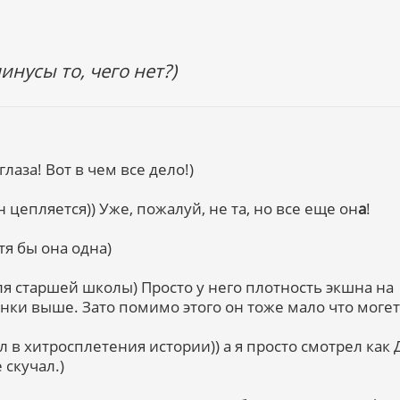
инусы то, чего нет?)
глаза! Вот в чем все дело!)
н цепляется)) Уже, пожалуй, не та, но все еще он
а
!
тя бы она одна)
 для старшей школы) Просто у него плотность экшна на
ки выше. Зато помимо этого он тоже мало что могет
 в хитросплетения истории)) а я просто смотрел как
 скучал.)