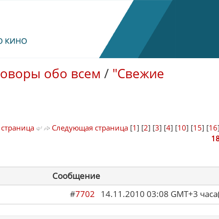
говоры обо всем
/
"Свежие
 страница
Следующая страница
[
1
] [
2
] [
3
] [
4
] [
10
] [
15
] [
16
1
Сообщение
#
7702
14.11.2010 03:08 GMT+3 ча