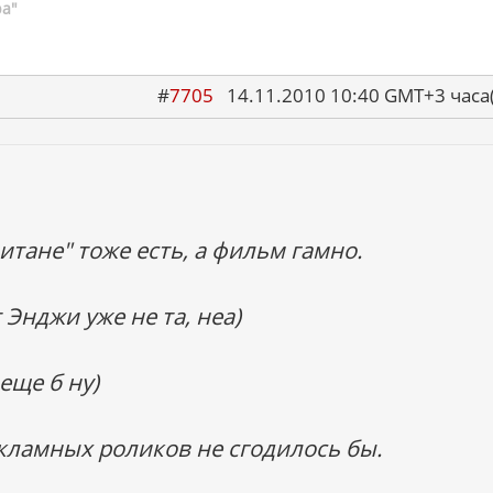
ра"
#
7705
14.11.2010 10:40 GMT+3 ча
итане" тоже есть, а фильм гамно.
т Энджи уже не та, неа)
 еще б ну)
кламных роликов не сгодилось бы.