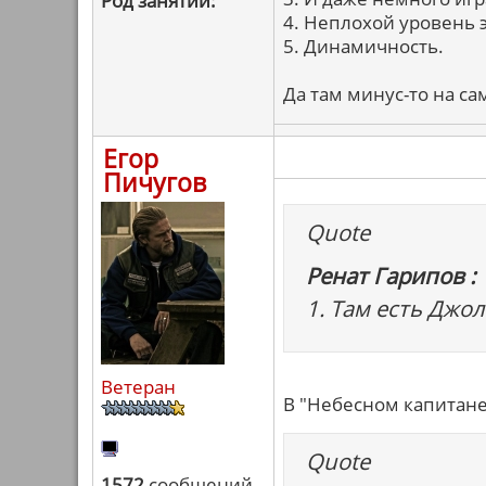
Род занятий:
4. Неплохой уровень э
5. Динамичность.
Да там минус-то на са
Егор
Пичугов
Quote
Ренат Гарипов :
1. Там есть Джол
Ветеран
В "Небесном капитане"
Quote
1572
сообщений