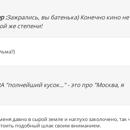
р :
Зажрались, вы батенька) Конечно кино не
кой же степени!
льма?)
:
А "полнейший кусок..." - это про "Москва, я
меня давно в сырой земле и наглухо заколочено, так 
остоить подобный шлак своим вниманием.