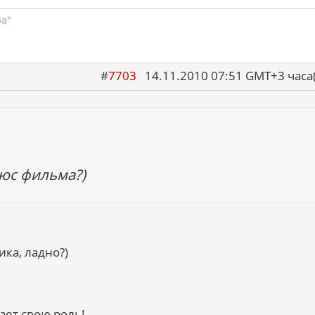
ра"
#
7703
14.11.2010 07:51 GMT+3 ча
юс фильма?)
ика, ладно?)
ает свою роль!