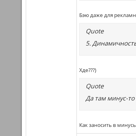
Бэю даже для рекламн
Quote
5. Динамичность
Хде???)
Quote
Да там минус-то 
Как заносить в минусы 