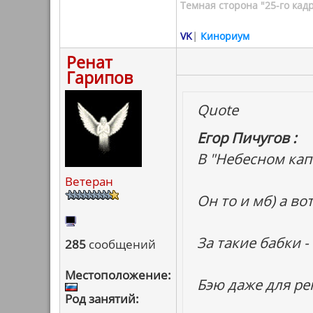
Темная сторона "25-го кад
VK
|
Кинориум
Ренат
Гарипов
Quote
Егор Пичугов :
В "Небесном кап
Ветеран
Он то и мб) а во
За такие бабки -
285
сообщений
Местоположение:
Бэю даже для ре
Род занятий: