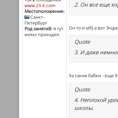
2. Он все еще х
www.25-k.com
Местоположение:
Санкт-
Петербург
Он то и мб) а вот Эндж
Род занятий:
я тут
мимо проходил
Quote
3. И даже немно
За такие бабки - еще б
Quote
4. Неплохой уров
школы.