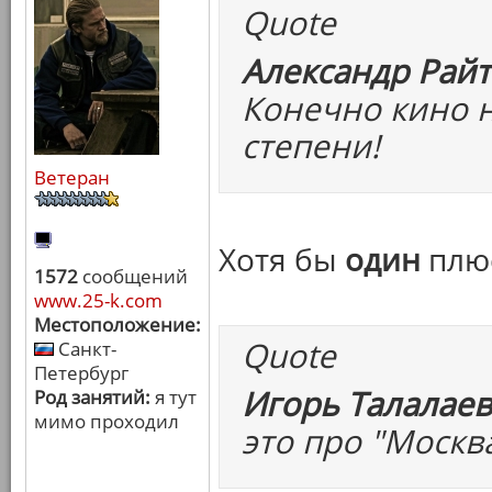
Quote
Александр Райт
Конечно кино н
степени!
Ветеран
Хотя бы
один
плюс
1572
сообщений
www.25-k.com
Местоположение:
Quote
Санкт-
Петербург
Игорь Талалаев
Род занятий:
я тут
мимо проходил
это про "Москва