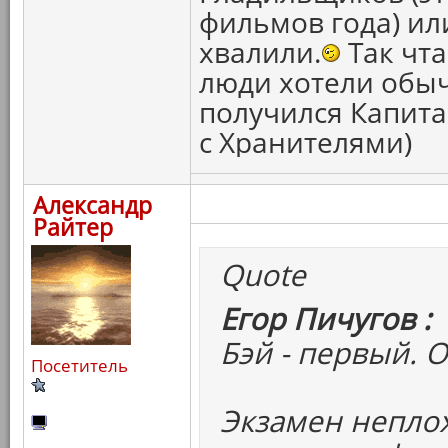
фильмов года) ил
хвалили.
Так чта
люди хотели обыч
получился Капитан
с Хранителями)
Александр
Райтер
Quote
Егор Пичугов :
Бэй - первый. 
Посетитель
Экзамен неплох