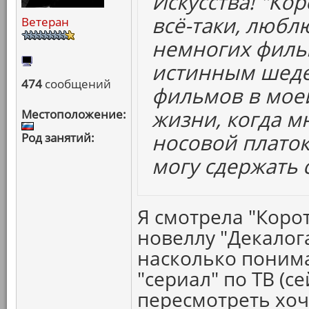
Искусства! "Ко
всё-таки, любл
Ветеран
немногих филь
истинным шеде
474
сообщений
фильмов в мое
жизни, когда м
Местоположение:
носовой платок
Род занятий:
могу сдержать с
Я смотрела "Коро
новеллу "Декалог
насколько понима
"сериал" по ТВ (се
пересмотреть хоч