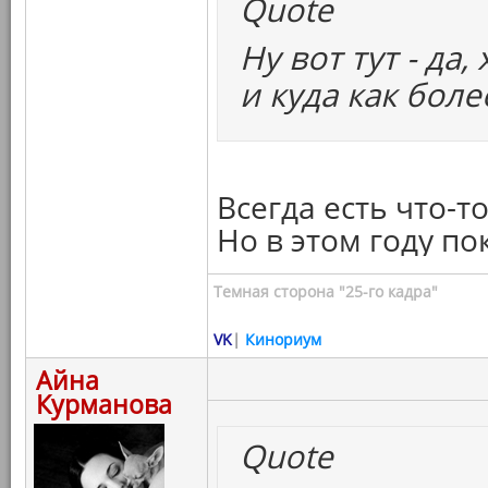
Quote
Ну вот тут - да
и куда как бол
Всегда есть что-т
Но в этом году по
Темная сторона "25-го кадра"
VK
|
Кинориум
Айна
Курманова
Quote