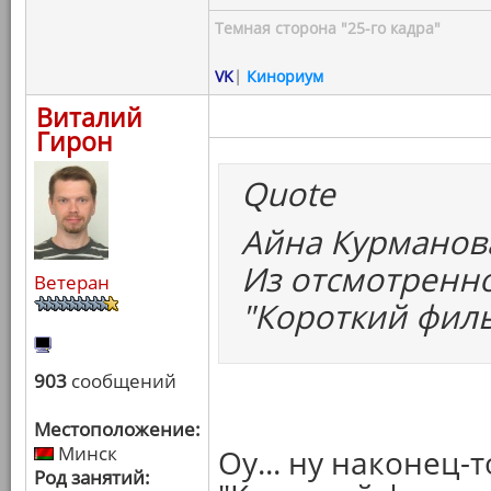
Темная сторона "25-го кадра"
VK
|
Кинориум
Виталий
Гирон
Quote
Айна Курманова
Из отсмотренно
Ветеран
"Короткий филь
903
сообщений
Местоположение:
Минск
Оу... ну наконец-
Род занятий: