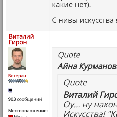
какие нет).
С нивы искусства 
Виталий
Гирон
Quote
Айна Курманова
Ветеран
Quote
Виталий Гиро
903
сообщений
Оу... ну нак
Местоположение:
Искусства! "
Минск