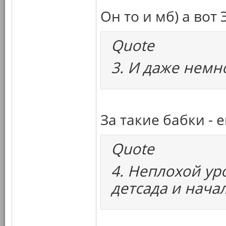
Он то и мб) а вот 
Quote
3. И даже немн
За такие бабки - е
Quote
4. Неплохой уро
детсада и нача