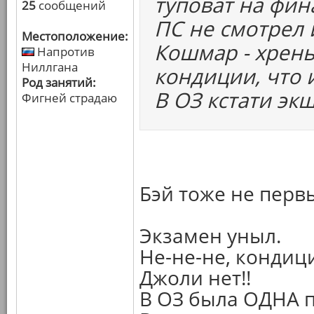
туповат на фин
25
сообщений
ПС не смотрел 
Местоположение:
Кошмар - хрень,
Напротив
Ниллгана
кондиции, что 
Род занятий:
В ОЗ кстати эк
Фигней страдаю
Бэй тоже не перв
Экзамен уныл.
Не-не-не, кондиц
Джоли нет!!
В ОЗ была ОДНА п