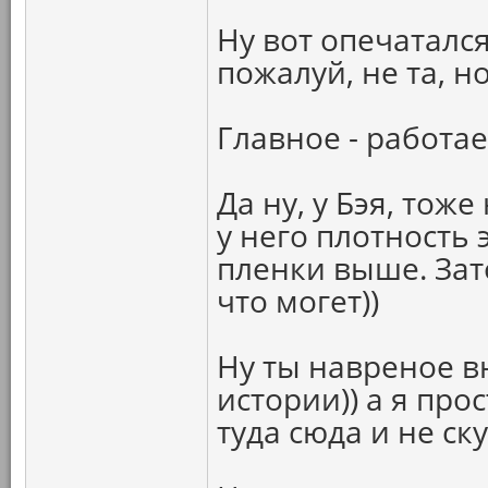
Ну вот опечатался
пожалуй, не та, н
Главное - работае
Да ну, у Бэя, тож
у него плотность
пленки выше. Зат
что могет))
Ну ты навреное в
истории)) а я про
туда сюда и не ску