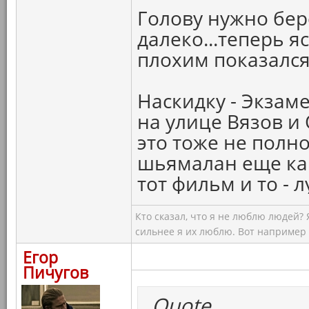
Голову нужно бере
далеко...теперь 
плохим показался!
Наскидку - Экзам
на улице Вязов и 
это тоже не полно
шьямалан еще како
тот фильм и то - 
Кто сказал, что я не люблю людей?
сильнее я их люблю. Вот например
Егор
Пичугов
Quote