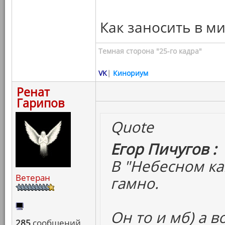
Как заносить в ми
Темная сторона "25-го кадра"
VK
|
Кинориум
Ренат
Гарипов
Quote
Егор Пичугов :
В "Небесном ка
Ветеран
гамно.
Он то и мб) а в
285
сообщений