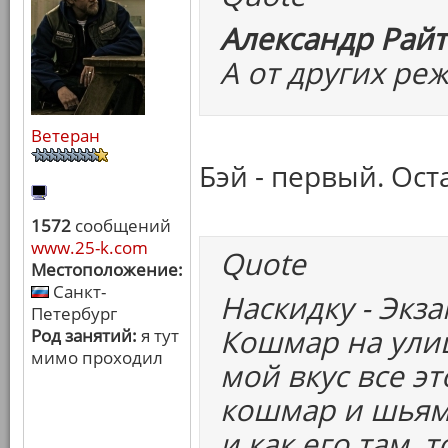
Александр Райт
А от других ре
Ветеран
Бэй - первый. Ост
1572
сообщений
www.25-k.com
Quote
Местоположение:
Санкт-
Наскидку - Экз
Петербург
Кошмар на улиц
Род занятий:
я тут
мимо проходил
мой вкус все эт
кошмар и шьяма
и как его там, 