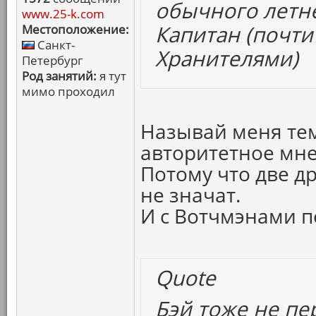
обычного летне
www.25-k.com
Капитан (почти 
Местоположение:
Санкт-
Хранителями)
Петербург
Род занятий:
я тут
мимо проходил
Называй меня те
авторитетное мнен
Потому что две д
не значат.
И с Вотчмэнами п
Quote
Бэй тоже не пе