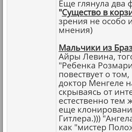
Еще глянула два 
"
Существо в корз
зрения не особо и
мнения)
Мальчики из Бра
Айры Левина, тог
"Ребенка Розмари
повествует о том
доктор Менгеле 
скрываясь от инт
естественно тем ж
еще клонировани
Гитлера.))) "Анге
как "мистер Полож