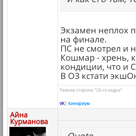
Экзамен неплох п
на финале.
ПС не смотрел и н
Кошмар - хрень, к
кондиции, что и 
В ОЗ кстати экшО
Темная сторона "25-го кадра"
VK
|
Кинориум
Айна
Курманова
Quote