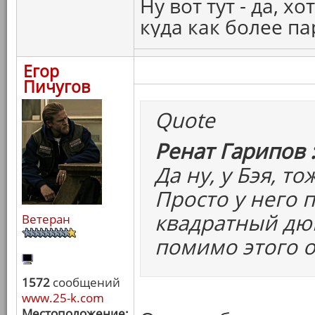
Ну вот тут - да, 
куда как более 
Егор
Пичугов
Quote
Ренат Гарипов 
Да ну, у Бэя, т
Просто у него 
квадратный дю
Ветеран
помимо этого о
1572
сообщений
www.25-k.com
Местоположение: