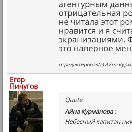
агентурным данны
отрицательная ро
не читала этот р
нравится и я счит
экранизациями. Ф
это наверное мен
отредактировал(а) Айна Курма
Егор
Пичугов
Quote
Айна Курманова :
Небесный капитан ник