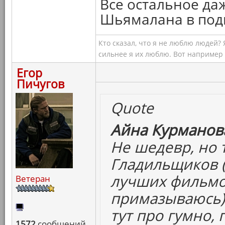
Все остальное да
Шьямалана в подм
Кто сказал, что я не люблю людей?
сильнее я их люблю. Вот например
Егор
Пичугов
Quote
Айна Курманова
Не шедевр, но 
Гладильщиков (
лучших фильмов
Ветеран
примазываюсь)
тут про гумно,
1572
сообщений