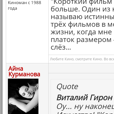
"Короткий фильм 
Киноман с 1988
больше. Один из 
года
называю истинны
трёх фильмов в м
жизни, когда мне
платок размером 
слёз...
Любите Кино, смотрите Кино. Во вс
Айна
Курманова
Quote
Виталий Гирон 
Оу... ну наконе