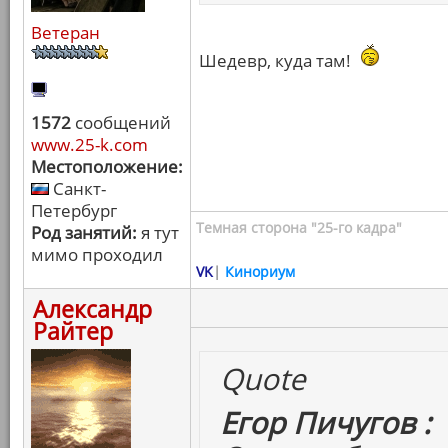
Ветеран
Шедевр, куда там!
1572
сообщений
www.25-k.com
Местоположение:
Санкт-
Петербург
Темная сторона "25-го кадра"
Род занятий:
я тут
мимо проходил
VK
|
Кинориум
Александр
Райтер
Quote
Егор Пичугов :