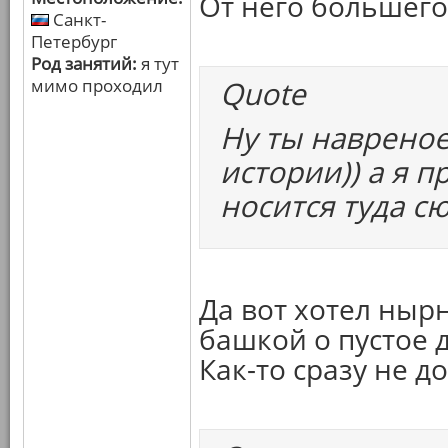
От него большего 
Санкт-
Петербург
Род занятий:
я тут
Quote
мимо проходил
Ну ты навреное
истории)) а я 
носится туда сю
Да вот хотел нырн
башкой о пустое д
Как-то сразу не д