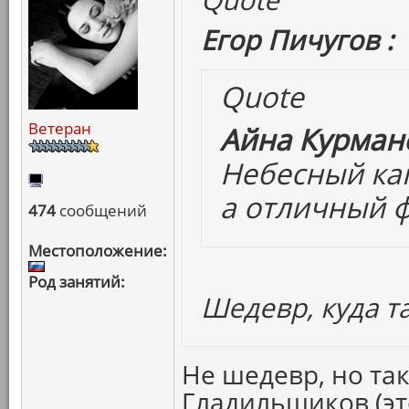
Егор Пичугов :
Quote
Ветеран
Айна Курмано
Небесный кап
а отличный 
474
сообщений
Местоположение:
Род занятий:
Шедевр, куда т
Не шедевр, но так
Гладильщиков (эт