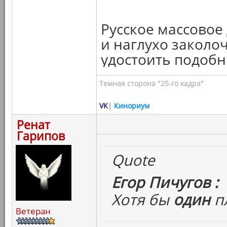
Русское массовое
и наглухо заколоч
удостоить подоб
Темная сторона "25-го кадра"
VK
|
Кинориум
Ренат
Гарипов
Quote
Егор Пичугов :
Хотя бы
один
п
Ветеран