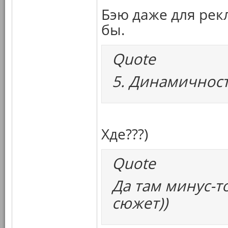
Бэю даже для рек
бы.
Quote
5. Динамичност
Хде???)
Quote
Да там минус-т
сюжет))