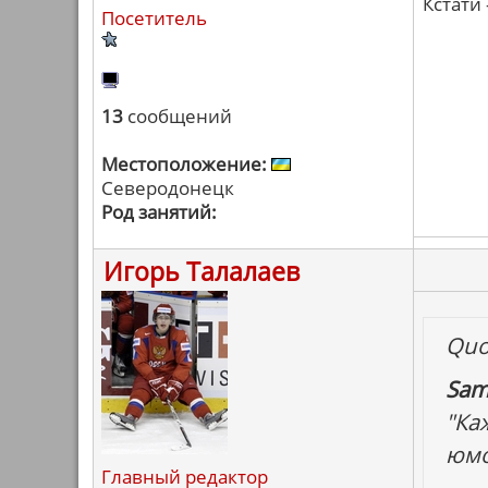
Кстати
Посетитель
13
сообщений
Местоположение:
Северодонецк
Род занятий:
Игорь Талалаев
Quo
Sam
"Ка
юмор
Главный редактор