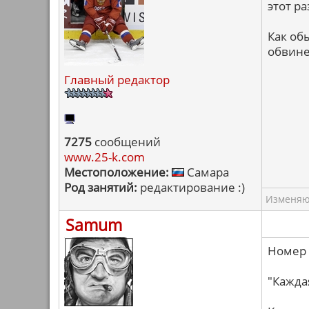
этот ра
Как об
обвине
Главный редактор
7275
сообщений
www.25-k.com
Местоположение:
Самара
Род занятий:
редактирование :)
Изменяю 
Samum
Номер 
"Каждая