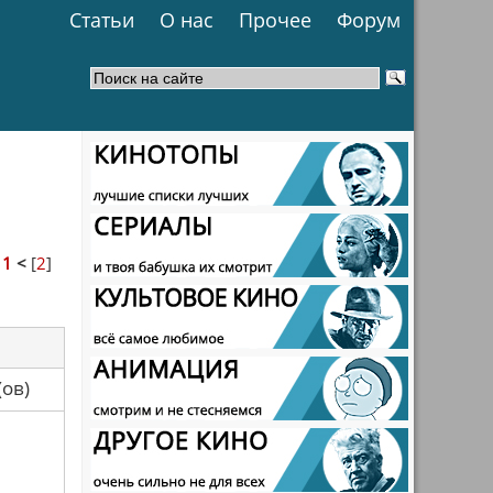
Статьи
О нас
Прочее
Форум
>
1
<
[
2
]
са(ов)