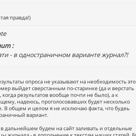
тая правда!)
te
um :
ати - в одностраничном варианте журнал?!
езультаты опроса не указывают на необходимость это
омер выйдет сверстанным по-старинке (да и верстать
, когда результатов вообще почти не было), а к
щему, надеюсь, проголосовавших будет несколько
. В общем и целом я не исключаю факта, что будеь
раничный вариант.
, в дальнейшем будем на сайт заливать и отдельные
цы журнала - в дополнение к текстам наших статей. Б