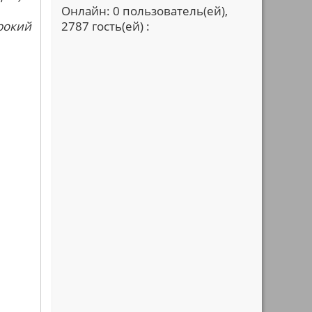
Онлайн: 0 пользователь(ей),
рокий
2787 гость(ей) :