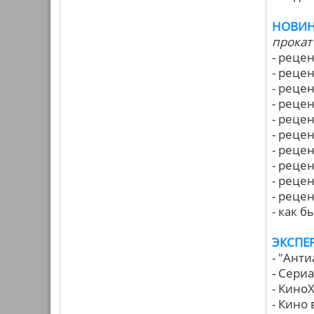
НОВИН
прокат 
- реце
- реце
- реце
- реце
- реце
- реце
- реце
- реце
- реце
- реце
- как 
ЭКСПЕ
- "Ант
- Сери
- КиноХ
- Кино