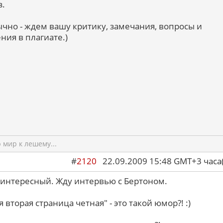
з.
ычно - ждем вашу критику, замечания, вопросы и
ния в плагиате.)
мир к лешему...
#
2120
22.09.2009 15:48 GMT+3 ча
интересный. Жду интервью с Бертоном.
 вторая страница четная" - это такой юмор?! :)