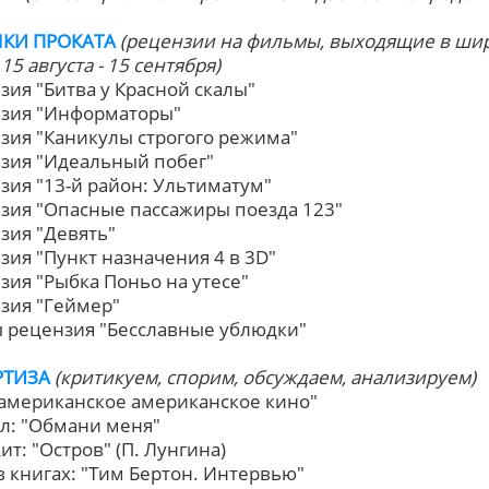
КИ ПРОКАТА
(рецензии на фильмы, выходящие в ши
15 августа - 15 сентября)
нзия "Битва у Красной скалы"
нзия "Информаторы"
нзия "Каникулы строгого режима"
нзия "Идеальный побег"
нзия "13-й район: Ультиматум"
нзия "Опасные пассажиры поезда 123"
нзия "Девять"
нзия "Пункт назначения 4 в 3D"
нзия "Рыбка Поньо на утесе"
нзия "Геймер"
бы рецензия "Бесславные ублюдки"
РТИЗА
(критикуем, спорим, обсуждаем, анализируем)
иамериканское американское кино"
ал: "Обмани меня"
ит: "Остров" (П. Лунгина)
 в книгах: "Тим Бертон. Интервью"