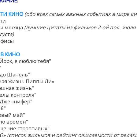
ЖАНИЕ:
ТИ КИНО
(обо всех самых важных событиях в мире ки
сти
ты месяца
(лучшие цитаты из фильмов 2-ой пол. июля 
густа)
-офисы
 В КИНО
-Йорк, я люблю тебя"
"
о до Шанель"
тная жизнь Пиппы Ли»
кошная жизнь"
делы контроля"
о Дженнифер"
 6"
ковый май"
ало времен"
ощение строптивых"
м?»
(список фильмов и рейтинг ожидаемости от редак