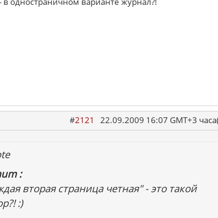
 - в одностраничном варианте журнал?!
#
2121
22.09.2009 16:07 GMT+3 ча
te
um :
ждая вторая страница четная" - это такой
?! :)