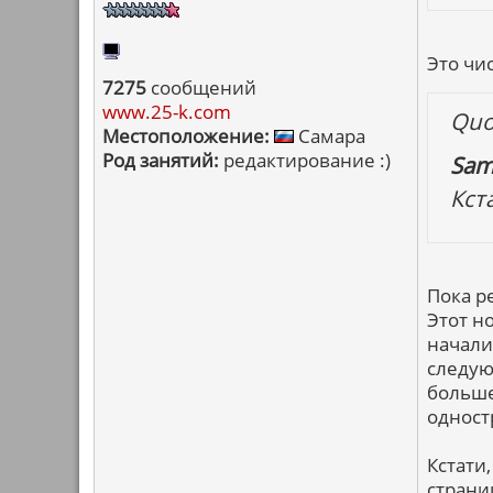
Это чис
7275
сообщений
www.25-k.com
Quo
Местоположение:
Самара
Род занятий:
редактирование :)
Sam
Кст
Пока р
Этот н
начали
следую
больше
одност
Кстати
страни