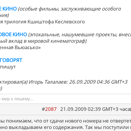
Е КИНО
(особые фильмы, заслуживающие особого
ия)
я трилогия Кшиштофа Кеслевского
ОВОЕ КИНО
(эпохальные, нашумевшие проекты, вне
ый вклад в мировой кинематограф)
ленная Вьюасько»
ГОВОРЯТ
 пишут
ктировал(а) Игорь Талалаев: 26.09.2009 04:36 GMT+3
)
мир к лешему...
#
2087
21.09.2009 02:39 GMT+3 ча
мы понимаем, что от сдачи нового номера не отвертет
чно выкладываем его содержания. Так мы поступили 