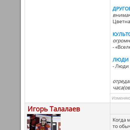
ДРУГО
вниман
Цветна
КУЛЬТ
огромн
- «Все
ЛЮДИ 
- Люди
отреда
часа(ов
Изменяю 
Игорь Талалаев
Когда 
то обы