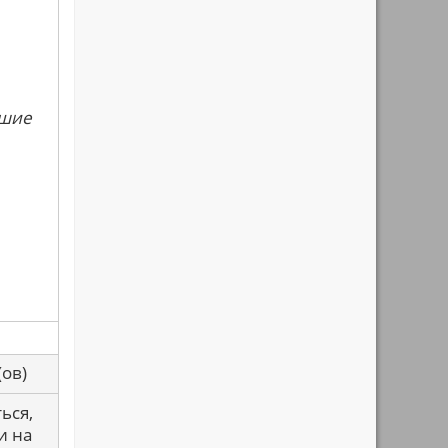
сшие
са(ов)
ься,
и на