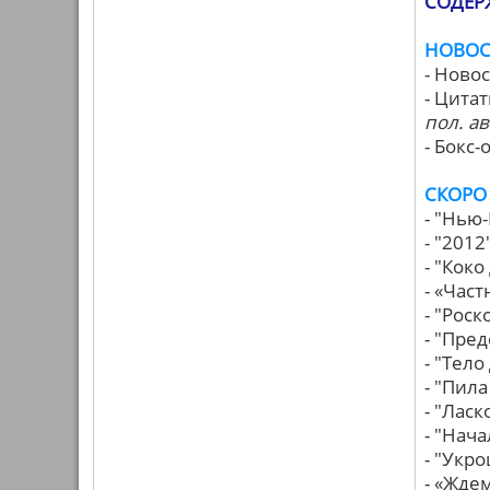
СОДЕР
НОВОС
- Ново
- Цита
пол. ав
- Бокс
СКОРО
- "Нью
- "2012
- "Кок
- «Час
- "Рос
- "Пре
- "Тел
- "Пила
- "Лас
- "Нач
- "Укр
- «Жде