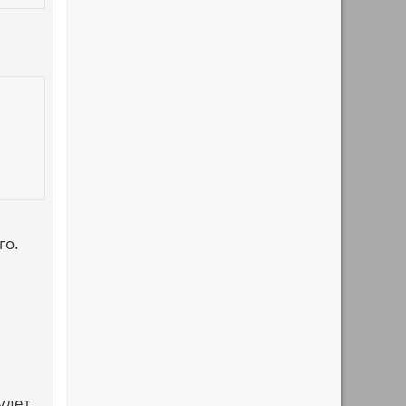
го.
удет