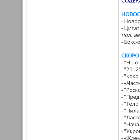
СОДЕР
НОВОС
- Ново
- Цита
пол. ав
- Бокс
СКОРО
- "Нью
- "2012
- "Кок
- «Час
- "Рос
- "Пре
- "Тел
- "Пила
- "Лас
- "Нач
- "Укр
- «Жде