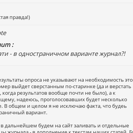
тая правда!)
te
um :
ати - в одностраничном варианте журнал?!
езультаты опроса не указывают на необходимость это
омер выйдет сверстанным по-старинке (да и верстать
, когда результатов вообще почти не было), а к
щему, надеюсь, проголосовавших будет несколько
. В общем и целом я не исключаю факта, что будеь
раничный вариант.
, в дальнейшем будем на сайт заливать и отдельные
цы журнала - в дополнение к текстам наших статей. Б