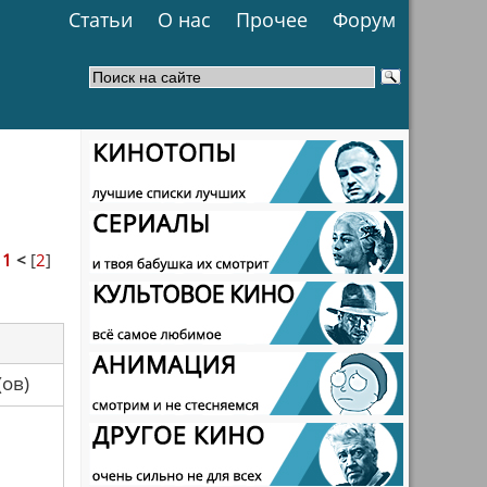
Статьи
О нас
Прочее
Форум
>
1
<
[
2
]
са(ов)