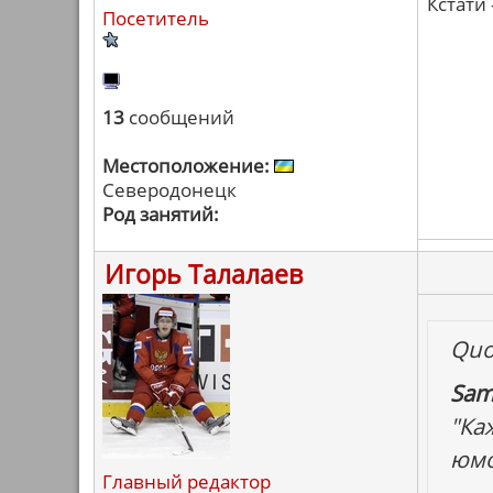
Кстати
Посетитель
13
сообщений
Местоположение:
Северодонецк
Род занятий:
Игорь Талалаев
Quo
Sam
"Ка
юмор
Главный редактор