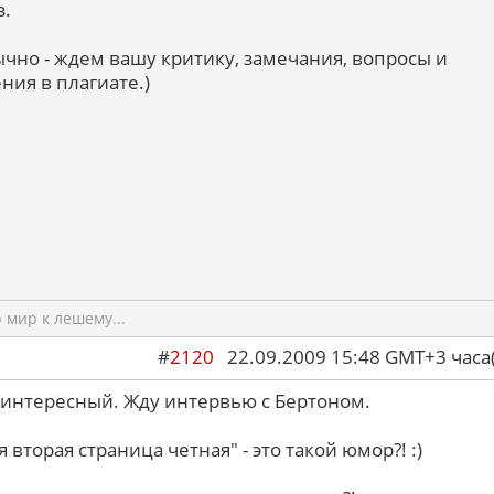
з.
ычно - ждем вашу критику, замечания, вопросы и
ния в плагиате.)
мир к лешему...
#
2120
22.09.2009 15:48 GMT+3 ча
интересный. Жду интервью с Бертоном.
 вторая страница четная" - это такой юмор?! :)