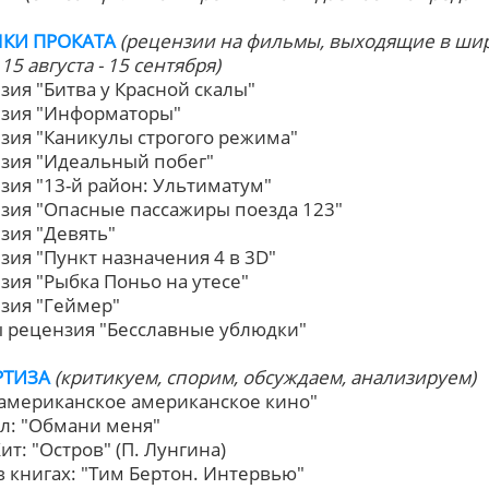
КИ ПРОКАТА
(рецензии на фильмы, выходящие в ши
15 августа - 15 сентября)
нзия "Битва у Красной скалы"
нзия "Информаторы"
нзия "Каникулы строгого режима"
нзия "Идеальный побег"
нзия "13-й район: Ультиматум"
нзия "Опасные пассажиры поезда 123"
нзия "Девять"
нзия "Пункт назначения 4 в 3D"
нзия "Рыбка Поньо на утесе"
нзия "Геймер"
бы рецензия "Бесславные ублюдки"
РТИЗА
(критикуем, спорим, обсуждаем, анализируем)
иамериканское американское кино"
ал: "Обмани меня"
ит: "Остров" (П. Лунгина)
 в книгах: "Тим Бертон. Интервью"