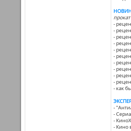
НОВИН
прокат 
- реце
- реце
- реце
- реце
- реце
- реце
- реце
- реце
- реце
- реце
- как 
ЭКСПЕ
- "Ант
- Сери
- КиноХ
- Кино