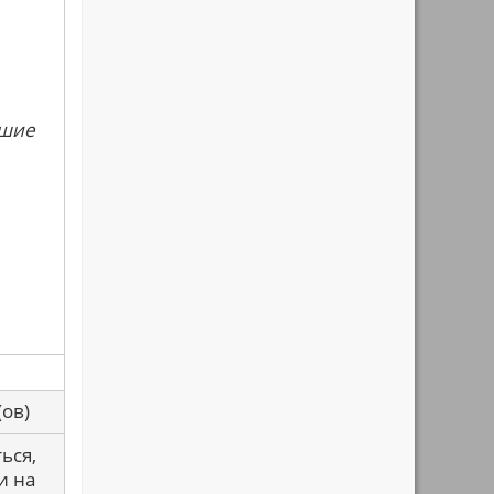
сшие
са(ов)
ься,
и на