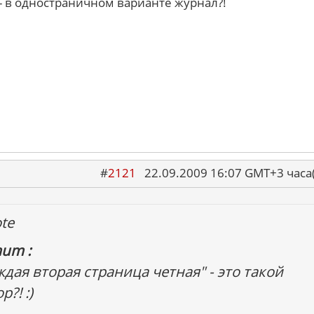
 - в одностраничном варианте журнал?!
#
2121
22.09.2009 16:07 GMT+3 ча
te
um :
ждая вторая страница четная" - это такой
?! :)