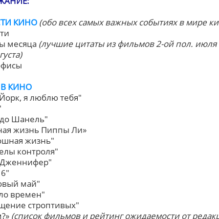
ЖАНИЕ:
ТИ КИНО
(обо всех самых важных событиях в мире ки
сти
ты месяца
(лучшие цитаты из фильмов 2-ой пол. июля 
густа)
-офисы
 В КИНО
-Йорк, я люблю тебя"
"
о до Шанель"
тная жизнь Пиппы Ли»
кошная жизнь"
делы контроля"
о Дженнифер"
 6"
ковый май"
ало времен"
ощение строптивых"
м?»
(список фильмов и рейтинг ожидаемости от редак