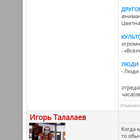
ДРУГО
вниман
Цветна
КУЛЬТ
огромн
- «Все
ЛЮДИ 
- Люди
отреда
часа(ов
Изменяю 
Игорь Талалаев
Когда 
то обы