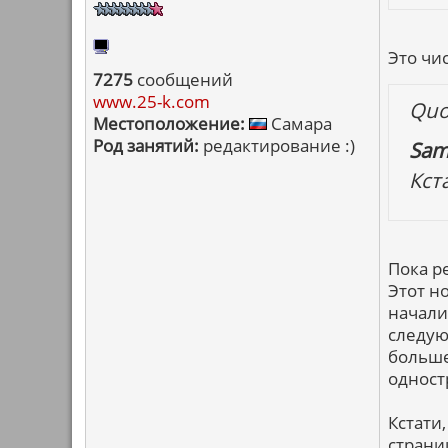
Это чис
7275
сообщений
www.25-k.com
Quo
Местоположение:
Самара
Род занятий:
редактирование :)
Sam
Кст
Пока р
Этот н
начали
следую
больше
одност
Кстати
страни