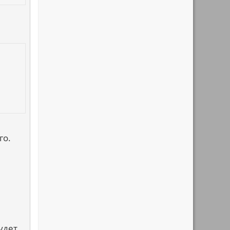
го.
удет