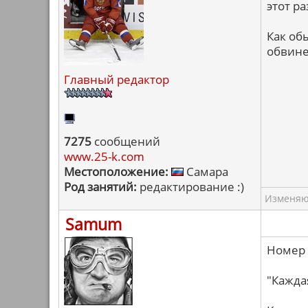
этот ра
Как об
обвине
Главный редактор
7275
сообщений
www.25-k.com
Местоположение:
Самара
Род занятий:
редактирование :)
Изменяю 
Samum
Номер 
"Каждая