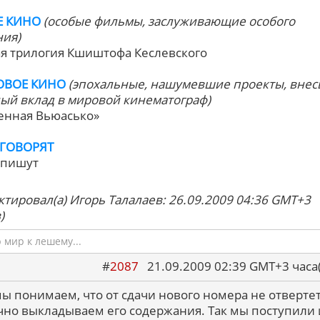
Е КИНО
(особые фильмы, заслуживающие особого
ия)
я трилогия Кшиштофа Кеслевского
ОВОЕ КИНО
(эпохальные, нашумевшие проекты, вне
ый вклад в мировой кинематограф)
ленная Вьюасько»
ГОВОРЯТ
 пишут
ктировал(а) Игорь Талалаев: 26.09.2009 04:36 GMT+3
)
мир к лешему...
#
2087
21.09.2009 02:39 GMT+3 ча
мы понимаем, что от сдачи нового номера не отвертет
чно выкладываем его содержания. Так мы поступили 