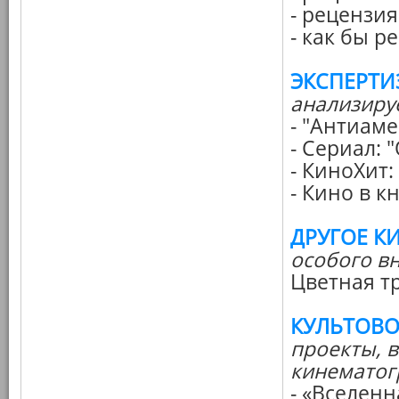
- рецензия
- как бы 
ЭКСПЕРТИ
анализиру
- "Антиам
- Сериал:
- КиноХит:
- Кино в к
ДРУГОЕ К
особого в
Цветная т
КУЛЬТОВО
проекты, 
кинематог
- «Вселен