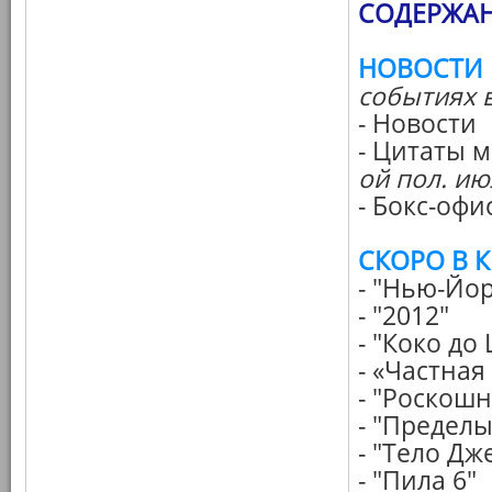
СОДЕРЖАН
НОВОСТИ
событиях 
- Новости
- Цитаты 
ой пол. июл
- Бокс-офи
СКОРО В 
- "Нью-Йор
- "2012"
- "Коко до
- «Частна
- "Роскош
- "Пределы
- "Тело Д
- "Пила 6"