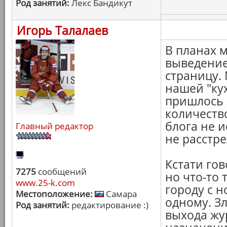
Род занятий:
Лекс Бандикут
Игорь Талалаев
В планах м
выведение
страницу.
нашей "ку
пришлось 
количество
блога не и
Главный редактор
не расстре
Кстати гов
7275
сообщений
но что-то 
www.25-k.com
городу с н
Местоположение:
Самара
одному. З
Род занятий:
редактирование :)
выхода жур