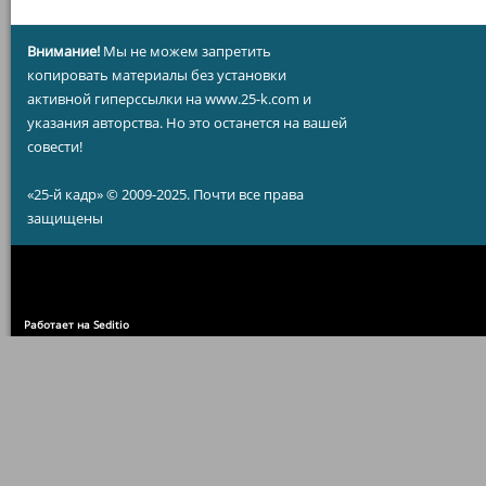
Внимание!
Мы не можем запретить
копировать материалы без установки
активной гиперссылки на www.25-k.com и
указания авторства. Но это останется на вашей
совести!
«25-й кадр» © 2009-2025. Почти все права
защищены
Работает на Seditio