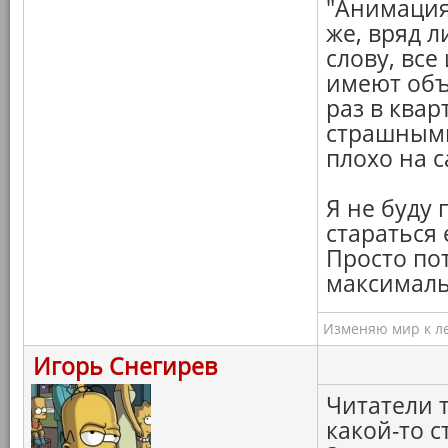
"Анимация
же, вряд 
слову, все
имеют объ
раз в квар
страшными
плохо на с
Я не буду
стараться
Просто пот
максималь
Изменяю мир к ле
Игорь Снегирев
Читатели 
какой-то с