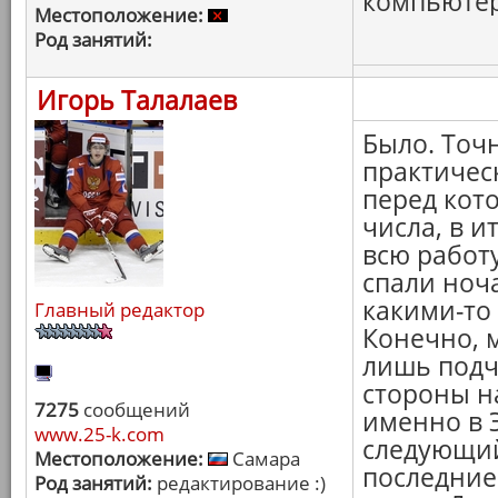
компьютер 
Местоположение:
Род занятий:
Игорь Талалаев
Было. Точ
практичес
перед кот
числа, в ит
всю работу
спали ноч
какими-то
Главный редактор
Конечно, 
лишь подч
стороны н
7275
сообщений
именно в 
www.25-k.com
следующий
Местоположение:
Самара
последние
Род занятий:
редактирование :)