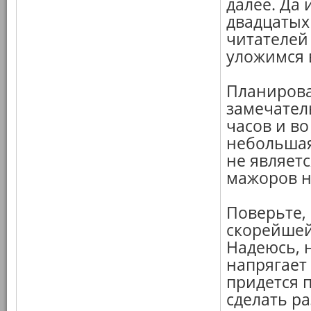
далее. Да 
двадцатых 
читателей
уложимся в
Планирова
замечатель
часов и во
небольшая
не являетс
мажоров н
Поверьте, 
скорейшей
Надеюсь, 
напрягает
придется 
сделать ра