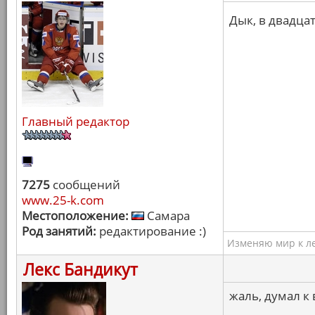
Дык, в двадца
Главный редактор
7275
сообщений
www.25-k.com
Местоположение:
Самара
Род занятий:
редактирование :)
Изменяю мир к ле
Лекс Бандикут
жаль, думал к