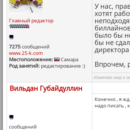
У нас, пра
хотят рабо
неподходя
Главный редактор
биллайновс
было бы не
бы не сдал
7275
сообщений
директора 
www.25-k.com
Местоположение:
Самара
Впрочем, 
Род занятий:
редактирование :)
Изменяю мир к ле
Вильдан Губайдуллин
Конечно , я ж
надо писать , 
сообщений