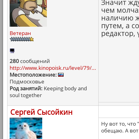
Значит жду
чем молча
наличию ж
путем, а с
редактор, 
Ветеран
280
сообщений
http://www.kinopoisk.ru/level/79/...
Местоположение:
Подмосковье
Род занятий:
Keeping body and
soul together
Сергей Сысойкин
Ну вот то, что
обещаю. А вот