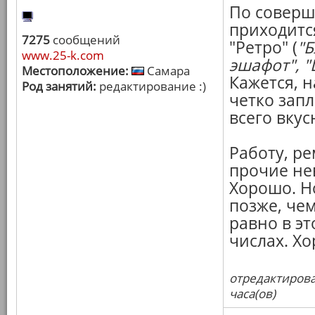
По соверш
приходитс
7275
сообщений
"Ретро" (
"Б
www.25-k.com
эшафот", "
Местоположение:
Самара
Кажется, н
Род занятий:
редактирование :)
четко зап
всего вкус
Работу, ре
прочие не
Хорошо. Н
позже, че
равно в эт
числах. Х
отредактирова
часа(ов)