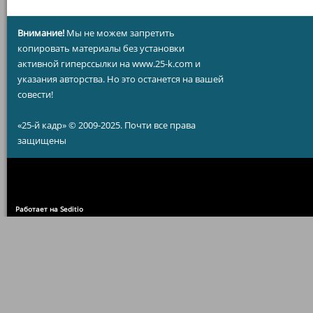
Внимание!
Мы не можем запретить
копировать материалы без установки
активной гиперссылки на www.25-k.com и
указания авторства. Но это останется на вашей
совести!
«25-й кадр» © 2009-2025. Почти все права
защищены
Работает на Seditio