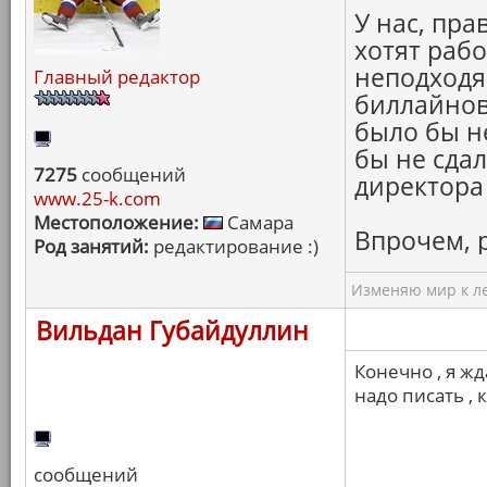
У нас, пра
хотят рабо
неподходя
Главный редактор
биллайновс
было бы не
бы не сдал
7275
сообщений
директора 
www.25-k.com
Местоположение:
Самара
Впрочем, 
Род занятий:
редактирование :)
Изменяю мир к ле
Вильдан Губайдуллин
Конечно , я ж
надо писать , 
сообщений