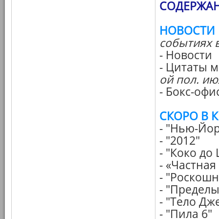
СОДЕРЖАН
НОВОСТИ
событиях 
- Новости
- Цитаты 
ой пол. июл
- Бокс-офи
СКОРО В 
- "Нью-Йор
- "2012"
- "Коко до
- «Частна
- "Роскош
- "Пределы
- "Тело Д
- "Пила 6"