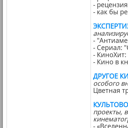
- рецензия
- как бы 
ЭКСПЕРТИ
анализиру
- "Антиам
- Сериал:
- КиноХит:
- Кино в к
ДРУГОЕ К
особого в
Цветная т
КУЛЬТОВО
проекты, 
кинематог
- «Вселен