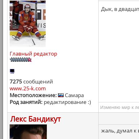
Дык, в двадца
Главный редактор
7275
сообщений
www.25-k.com
Местоположение:
Самара
Род занятий:
редактирование :)
Изменяю мир к ле
Лекс Бандикут
жаль, думал к