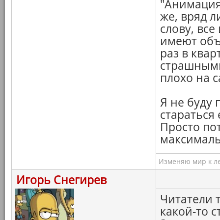
"Анимация
же, вряд 
слову, все
имеют объ
раз в квар
страшными
плохо на с
Я не буду
стараться
Просто пот
максималь
Изменяю мир к ле
Игорь Снегирев
Читатели 
какой-то с