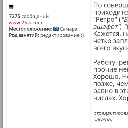
По соверш
приходитс
7275
сообщений
"Ретро" (
"Б
www.25-k.com
эшафот", "
Местоположение:
Самара
Кажется, н
Род занятий:
редактирование :)
четко зап
всего вкус
Работу, ре
прочие не
Хорошо. Н
позже, че
равно в эт
числах. Х
отредактирова
часа(ов)