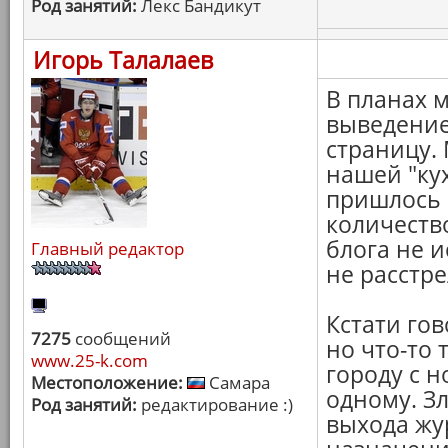
Род занятий:
Лекс Бандикут
Игорь Талалаев
В планах м
выведение
страницу.
нашей "ку
пришлось 
количество
блога не и
Главный редактор
не расстре
Кстати гов
7275
сообщений
но что-то 
www.25-k.com
городу с н
Местоположение:
Самара
одному. З
Род занятий:
редактирование :)
выхода жур