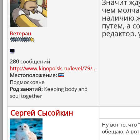
Значит жду
чем молча
наличию ж
путем, а с
редактор, 
Ветеран
280
сообщений
http://www.kinopoisk.ru/level/79/...
Местоположение:
Подмосковье
Род занятий:
Keeping body and
soul together
Сергей Сысойкин
Ну вот то, что
обещаю. А вот