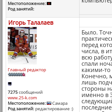
компьютер 
Местоположение:
Род занятий:
Игорь Талалаев
Было. Точ
практичес
перед кот
числа, в ит
всю работу
спали ноч
какими-то
Главный редактор
Конечно, 
лишь подч
стороны н
7275
сообщений
именно в 
www.25-k.com
следующий
Местоположение:
Самара
последние
Род занятий:
редактирование :)