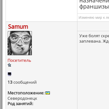
назначения
франшизы,
Изменяю мир к ле
Samum
Уже болят скр
заплевана. Жд
Посетитель
13
сообщений
Местоположение:
Северодонецк
Род занятий: