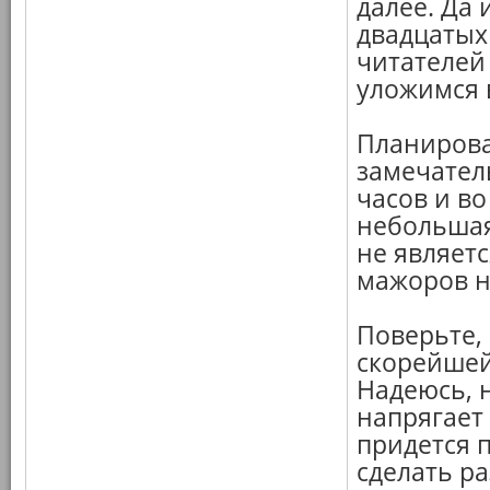
далее. Да 
двадцатых 
читателей
уложимся в
Планирова
замечатель
часов и во
небольшая
не являетс
мажоров н
Поверьте, 
скорейшей
Надеюсь, 
напрягает
придется 
сделать ра