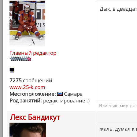
Дык, в двадца
Главный редактор
7275
сообщений
www.25-k.com
Местоположение:
Самара
Род занятий:
редактирование :)
Изменяю мир к ле
Лекс Бандикут
жаль, думал к