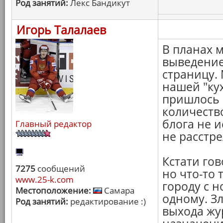
Род занятий:
Лекс Бандикут
Игорь Талалаев
В планах м
выведение
страницу.
нашей "ку
пришлось 
количество
блога не и
Главный редактор
не расстре
Кстати гов
7275
сообщений
но что-то 
www.25-k.com
городу с н
Местоположение:
Самара
одному. З
Род занятий:
редактирование :)
выхода жур