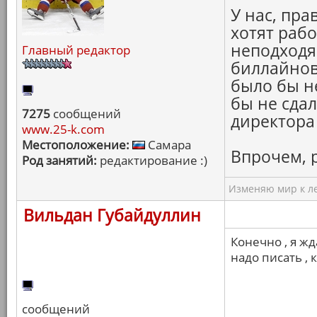
У нас, пра
хотят рабо
неподходя
Главный редактор
биллайновс
было бы не
бы не сдал
7275
сообщений
директора 
www.25-k.com
Местоположение:
Самара
Впрочем, 
Род занятий:
редактирование :)
Изменяю мир к ле
Вильдан Губайдуллин
Конечно , я ж
надо писать , 
сообщений