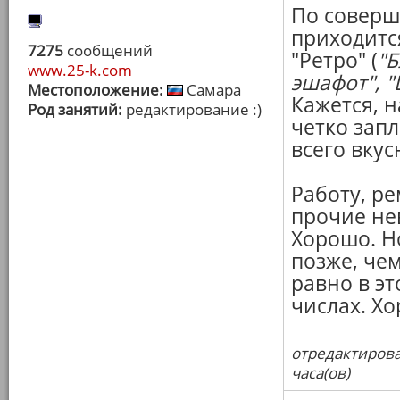
По соверш
приходитс
7275
сообщений
"Ретро" (
"Б
www.25-k.com
эшафот", "
Местоположение:
Самара
Кажется, н
Род занятий:
редактирование :)
четко зап
всего вкус
Работу, ре
прочие не
Хорошо. Н
позже, че
равно в эт
числах. Х
отредактирова
часа(ов)