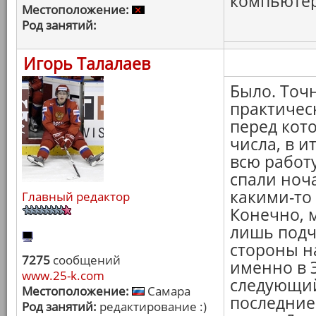
компьютер 
Местоположение:
Род занятий:
Игорь Талалаев
Было. Точ
практичес
перед кот
числа, в ит
всю работу
спали ноч
какими-то
Главный редактор
Конечно, 
лишь подч
стороны н
7275
сообщений
именно в 
www.25-k.com
следующий
Местоположение:
Самара
последние
Род занятий:
редактирование :)