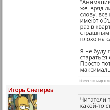
"Анимация
же, вряд 
слову, все
имеют объ
раз в квар
страшными
плохо на с
Я не буду
стараться
Просто пот
максималь
Изменяю мир к ле
Игорь Снегирев
Читатели 
какой-то с