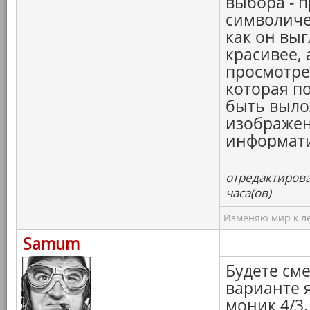
выбора - п
символичес
как он выг
красивее, 
просмотре
которая п
быть вылож
изображен
информати
отредактирова
часа(ов)
Изменяю мир к ле
Samum
Будете см
варианте я
моник 4/3