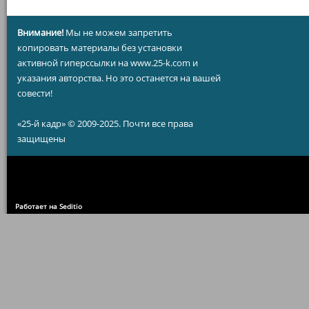
Внимание!
Мы не можем запретить
копировать материалы без установки
активной гиперссылки на www.25-k.com и
указания авторства. Но это останется на вашей
совести!
«25-й кадр» © 2009-2025. Почти все права
защищены
Работает на Seditio