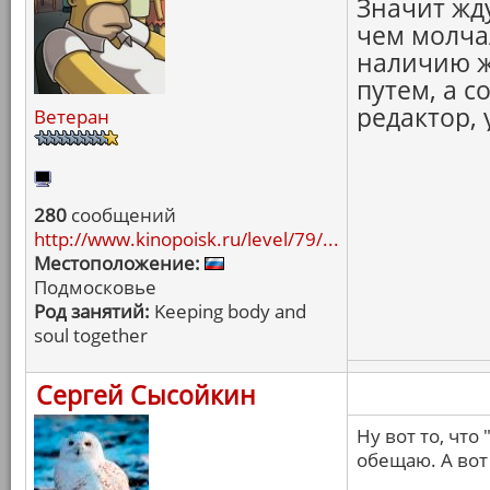
Значит жду
чем молча
наличию ж
путем, а с
редактор, 
Ветеран
280
сообщений
http://www.kinopoisk.ru/level/79/...
Местоположение:
Подмосковье
Род занятий:
Keeping body and
soul together
Сергей Сысойкин
Ну вот то, что
обещаю. А вот