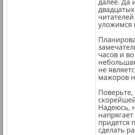
далее. Да 
двадцатых 
читателей
уложимся в
Планирова
замечатель
часов и во
небольшая
не являетс
мажоров н
Поверьте, 
скорейшей
Надеюсь, 
напрягает
придется 
сделать ра