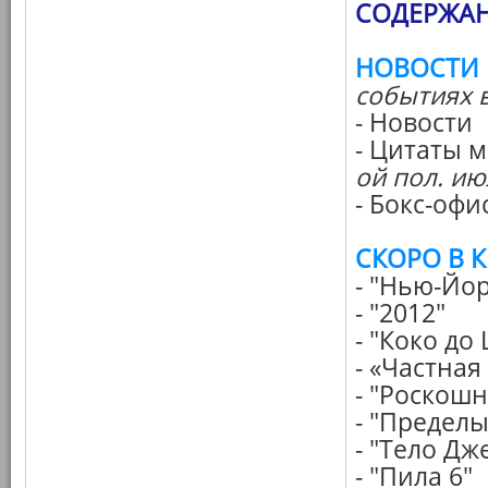
СОДЕРЖАН
НОВОСТИ
событиях 
- Новости
- Цитаты 
ой пол. июл
- Бокс-офи
СКОРО В 
- "Нью-Йор
- "2012"
- "Коко до
- «Частна
- "Роскош
- "Пределы
- "Тело Д
- "Пила 6"