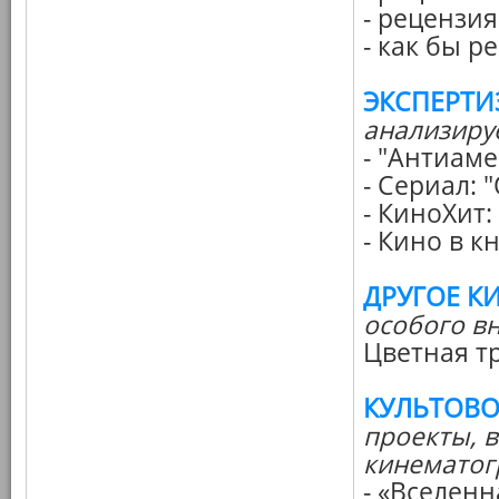
- рецензия
- как бы 
ЭКСПЕРТИ
анализиру
- "Антиам
- Сериал:
- КиноХит:
- Кино в к
ДРУГОЕ К
особого в
Цветная т
КУЛЬТОВО
проекты, 
кинематог
- «Вселен