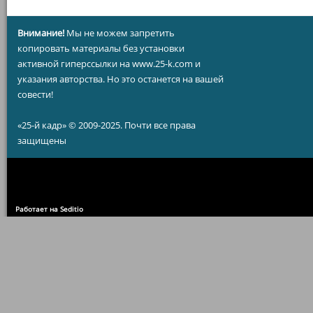
Внимание!
Мы не можем запретить
копировать материалы без установки
активной гиперссылки на www.25-k.com и
указания авторства. Но это останется на вашей
совести!
«25-й кадр» © 2009-2025. Почти все права
защищены
Работает на Seditio