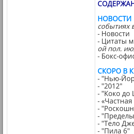
СОДЕРЖАН
НОВОСТИ
событиях 
- Новости
- Цитаты 
ой пол. июл
- Бокс-офи
СКОРО В 
- "Нью-Йор
- "2012"
- "Коко до
- «Частна
- "Роскош
- "Пределы
- "Тело Д
- "Пила 6"