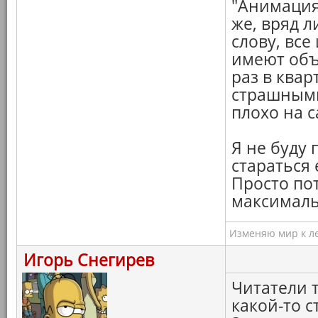
"Анимация
же, вряд 
слову, все
имеют объ
раз в квар
страшными
плохо на с
Я не буду
стараться
Просто пот
максималь
Изменяю мир к ле
Игорь Снегирев
Читатели 
какой-то с