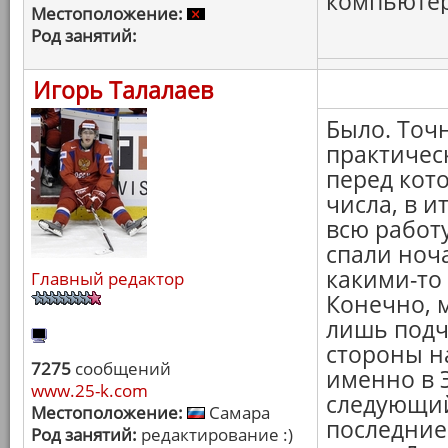
компьютер 
Местоположение:
Род занятий:
Игорь Талалаев
Было. Точ
практичес
перед кот
числа, в ит
всю работу
спали ноч
какими-то
Главный редактор
Конечно, 
лишь подч
стороны н
7275
сообщений
именно в 
www.25-k.com
следующий
Местоположение:
Самара
последние
Род занятий:
редактирование :)