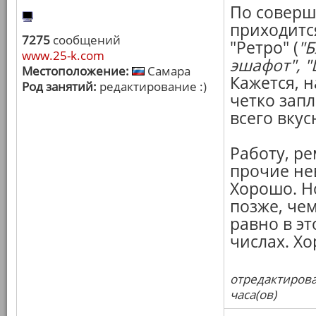
По соверш
приходитс
7275
сообщений
"Ретро" (
"Б
www.25-k.com
эшафот", "
Местоположение:
Самара
Кажется, н
Род занятий:
редактирование :)
четко зап
всего вкус
Работу, ре
прочие не
Хорошо. Н
позже, че
равно в эт
числах. Х
отредактирова
часа(ов)