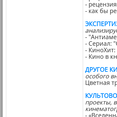
- рецензия
- как бы 
ЭКСПЕРТИ
анализиру
- "Антиам
- Сериал:
- КиноХит:
- Кино в к
ДРУГОЕ К
особого в
Цветная т
КУЛЬТОВО
проекты, 
кинематог
- «Вселен