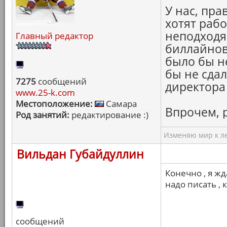
У нас, пра
хотят рабо
неподходя
Главный редактор
биллайновс
было бы не
бы не сдал
7275
сообщений
директора 
www.25-k.com
Местоположение:
Самара
Впрочем, 
Род занятий:
редактирование :)
Изменяю мир к ле
Вильдан Губайдуллин
Конечно , я ж
надо писать , 
сообщений