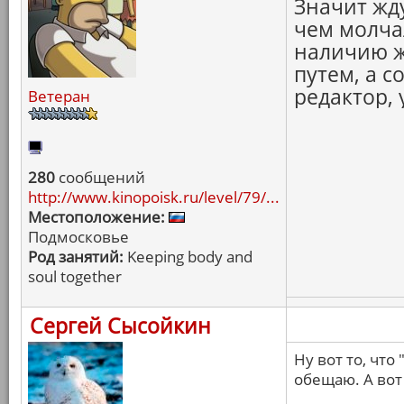
Значит жду
чем молча
наличию ж
путем, а с
редактор, 
Ветеран
280
сообщений
http://www.kinopoisk.ru/level/79/...
Местоположение:
Подмосковье
Род занятий:
Keeping body and
soul together
Сергей Сысойкин
Ну вот то, что
обещаю. А вот