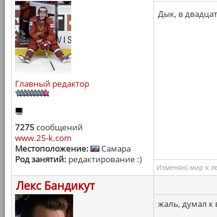
Дык, в двадца
Главный редактор
7275
сообщений
www.25-k.com
Местоположение:
Самара
Род занятий:
редактирование :)
Изменяю мир к ле
Лекс Бандикут
жаль, думал к