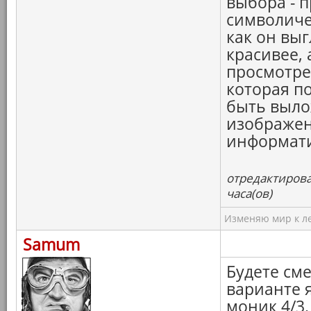
выбора - п
символичес
как он выг
красивее, 
просмотре
которая п
быть вылож
изображен
информати
отредактирова
часа(ов)
Изменяю мир к ле
Samum
Будете см
варианте я
моник 4/3