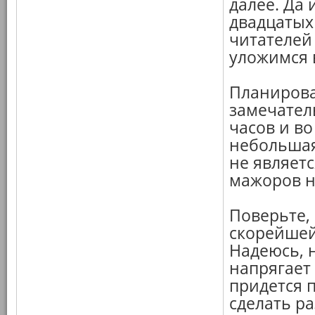
далее. Да 
двадцатых 
читателей
уложимся в
Планирова
замечатель
часов и во
небольшая
не являетс
мажоров н
Поверьте, 
скорейшей
Надеюсь, 
напрягает
придется 
сделать ра