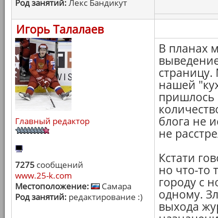
Род занятий:
Лекс Бандикут
Игорь Талалаев
В планах м
выведение
страницу.
нашей "ку
пришлось 
количество
блога не и
Главный редактор
не расстре
Кстати гов
7275
сообщений
но что-то 
www.25-k.com
городу с н
Местоположение:
Самара
одному. З
Род занятий:
редактирование :)
выхода жур