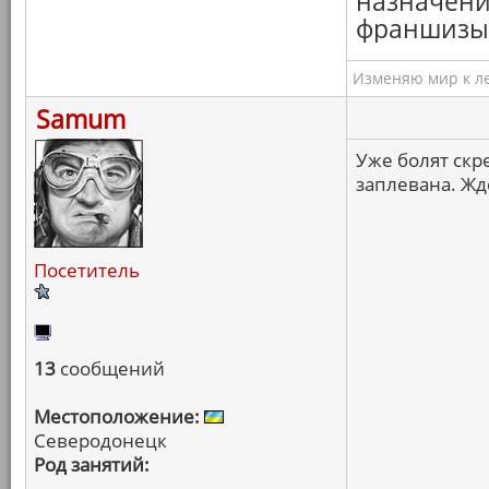
назначения
франшизы,
Изменяю мир к ле
Samum
Уже болят скр
заплевана. Жд
Посетитель
13
сообщений
Местоположение:
Северодонецк
Род занятий: