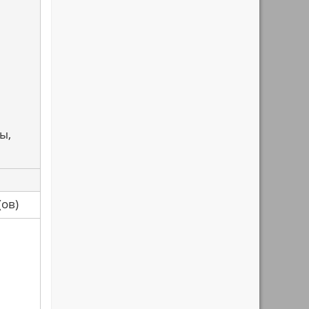
ы,
са(ов)