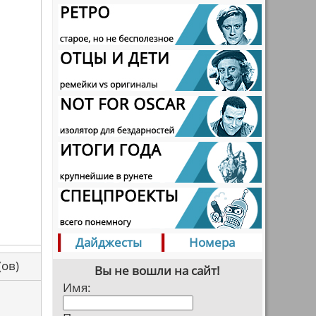
Дайджесты
Номера
са(ов)
Вы не вошли на сайт!
Имя: