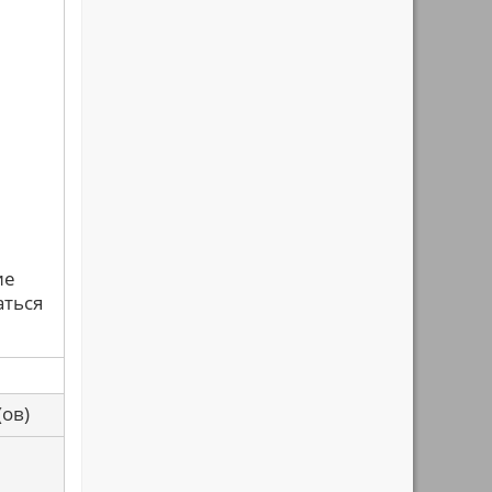
ие
аться
са(ов)