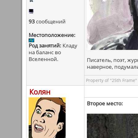
93
сообщений
Местоположение:
Род занятий:
Кладу
на баланс во
Вселенной.
Писатель, поэт, журн
наверное, подумал
Property of "25th Frame"
Колян
Второе место: