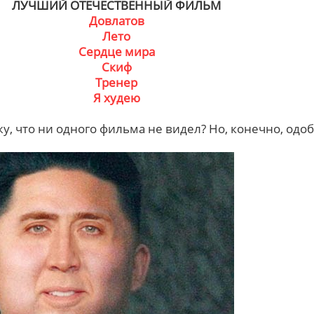
ЛУЧШИЙ ОТЕЧЕСТВЕННЫЙ ФИЛЬМ
Довлатов
Лето
Сердце мира
Скиф
Тренер
Я худею
жу, что ни одного фильма не видел? Но, конечно, одо