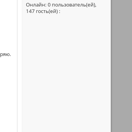
Онлайн: 0 пользователь(ей),
147 гость(ей) :
бряю.