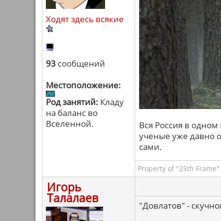
Ходят здесь всякие
93
сообщений
Местоположение:
Род занятий:
Кладу
на баланс во
Вселенной.
Вся Россия в одном 
ученые уже давно от
сами.
Property of "25th Frame"
Игорь
Талалаев
"Довлатов" - скучн