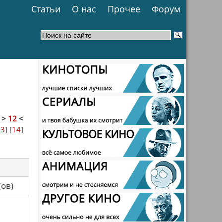
Статьи
О нас
Прочее
Форум
]
>
12
<
13
] [
14
]
са(ов)