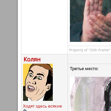
Property of "25th Frame"
Колян
Третье место:
Ходят здесь всякие