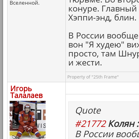
Вселенной.
конуре. Главный
Хэппи-энд, блин.
В России вообще
вон "Я худею" ви
просто, там Шну
и жести.
Property of "25th Frame"
Игорь
Талалаев
Quote
#21772
Колян :
В России воо