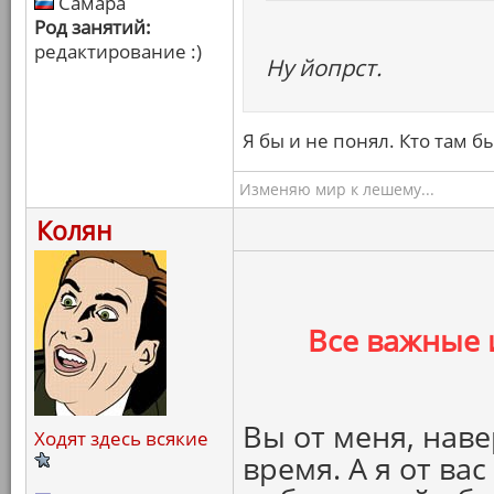
Самара
Род занятий:
редактирование :)
Ну йопрст.
Я бы и не понял. Кто там б
Изменяю мир к лешему...
Колян
Все важные 
Вы от меня, наве
Ходят здесь всякие
время. А я от ва