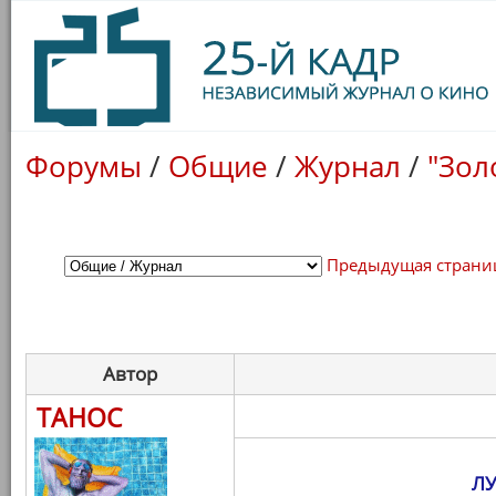
Форумы
/
Общие
/
Журнал
/
"Зол
Предыдущая страни
Автор
ТАНОС
Л