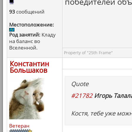
победителей объ
93
сообщений
Местоположение:
Род занятий:
Кладу
на баланс во
Вселенной.
Property of "25th Frame"
Константин
Большаков
Quote
#21782
Игорь Талала
Костя, тебе уже можн
Ветеран