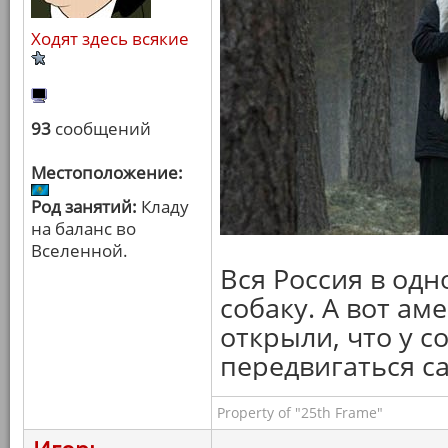
Ходят здесь всякие
93
сообщений
Местоположение:
Род занятий:
Кладу
на баланс во
Вселенной.
Вся Россия в одн
собаку. А вот ам
открыли, что у с
передвигаться с
Property of "25th Frame"