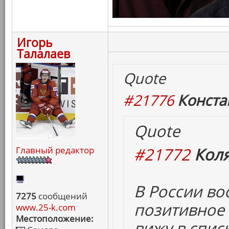
Игорь
Талалаев
Quote
#21776
Конста
Quote
#21772
Коля
Главный редактор
В России в
7275
сообщений
позитивное 
www.25-k.com
Местоположение:
вижу в спис