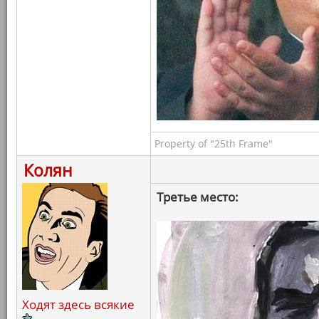
Property of "25th Frame"
Колян
Третье место:
Ходят здесь всякие