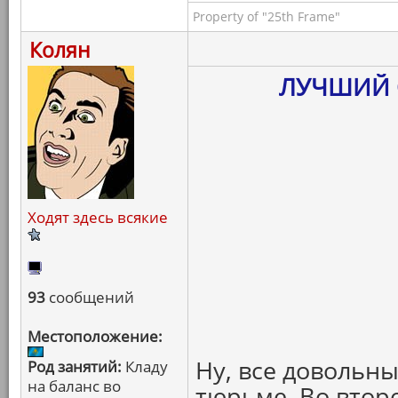
Property of "25th Frame"
Колян
ЛУЧШИЙ 
Ходят здесь всякие
93
сообщений
Местоположение:
Ну, все довольн
Род занятий:
Кладу
на баланс во
тюрьме. Во втор