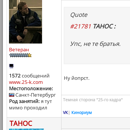
Quote
#21781
ТАНОС :
Упс, не те братья.
Ветеран
1572
сообщений
Ну йопрст.
www.25-k.com
Местоположение:
Санкт-Петербург
Темная сторона "25-го кадра"
Род занятий:
я тут
мимо проходил
VK
|
Кинориум
ТАНОС