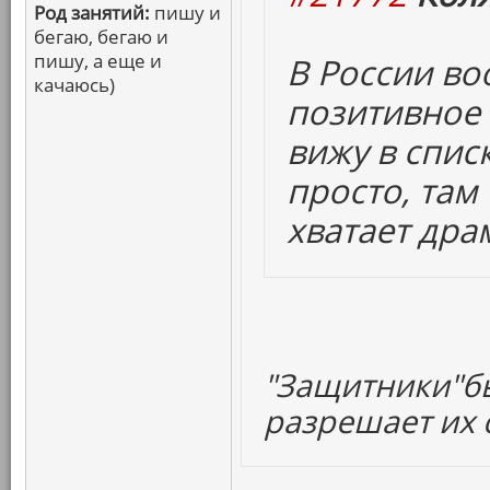
Род занятий:
пишу и
бегаю, бегаю и
пишу, а еще и
В России в
качаюсь)
позитивное 
вижу в спис
просто, там
хватает дра
"Защитники"бы
разрешает их с