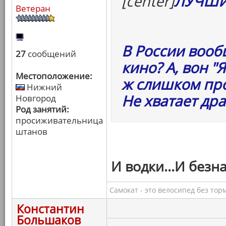
[center]
ЛУЧШИ
Ветеран
В России воо
27
сообщений
кино? А, вон "
Местоположение:
ж слишком про
Нижний
Не хватает др
Новгород
Род занятий:
просиживательница
штанов
И водки...И безн
Самокат - это велосипед без тор
Константин
Большаков