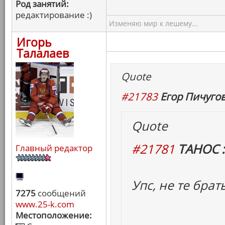
Род занятий:
редактирование :)
Изменяю мир к лешему...
Игорь
Талалаев
Quote
#21783
Егор Пичугов
Quote
#21781
ТАНОС :
Главный редактор
Упс, не те брат
7275
сообщений
www.25-k.com
Местоположение: