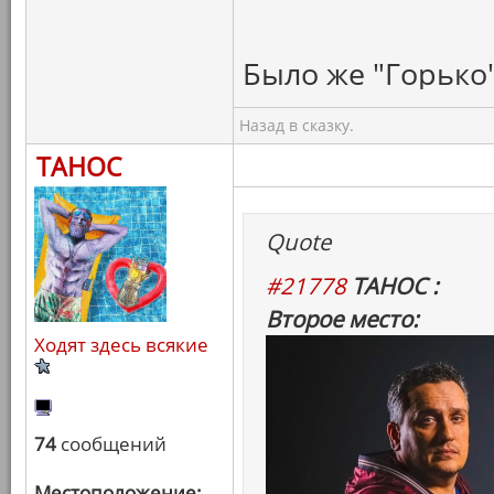
Было же "Горько"
Назад в сказку.
ТАНОС
Quote
#21778
ТАНОС :
Второе место:
Ходят здесь всякие
74
сообщений
Местоположение: