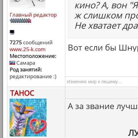
кино? А, вон "
ж слишком про
Главный редактор
Не хватает др
7275
сообщений
Вот если бы Шнур
www.25-k.com
Местоположение:
Самара
Род занятий:
редактирование :)
Изменяю мир к лешему...
ТАНОС
А за звание луч
Л