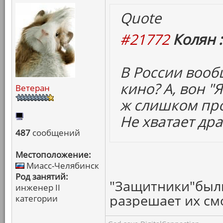
Quote
#21772
Колян :
В России воо
кино? А, вон "
Ветеран
ж слишком про
Не хватает др
487
сообщений
Местоположение:
Миасс-Челябинск
Род занятий:
"Защитники"были
инженер II
разрешает их смо
категории