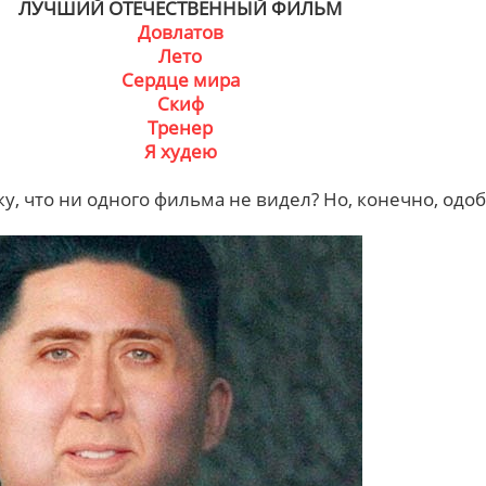
ЛУЧШИЙ ОТЕЧЕСТВЕННЫЙ ФИЛЬМ
Довлатов
Лето
Сердце мира
Скиф
Тренер
Я худею
жу, что ни одного фильма не видел? Но, конечно, одо