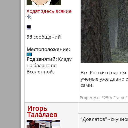
Ходят здесь всякие
93
сообщений
Местоположение:
Род занятий:
Кладу
на баланс во
Вселенной.
Вся Россия в одном 
ученые уже давно от
сами.
Property of "25th Frame"
Игорь
Талалаев
"Довлатов" - скучн