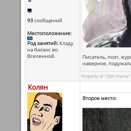
93
сообщений
Местоположение:
Род занятий:
Кладу
на баланс во
Вселенной.
Писатель, поэт, журн
наверное, подумал
Property of "25th Frame"
Колян
Второе место: