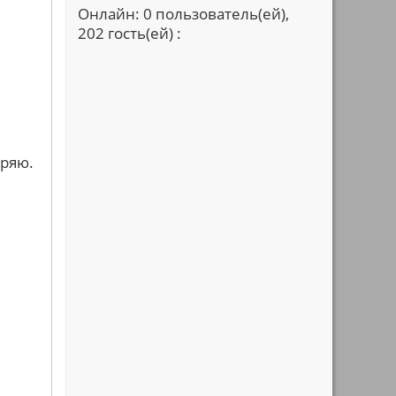
Онлайн: 0 пользователь(ей),
202 гость(ей) :
бряю.