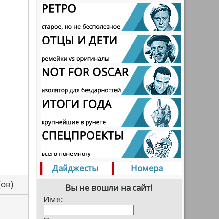
Дайджесты
Номера
са(ов)
Вы не вошли на сайт!
Имя: