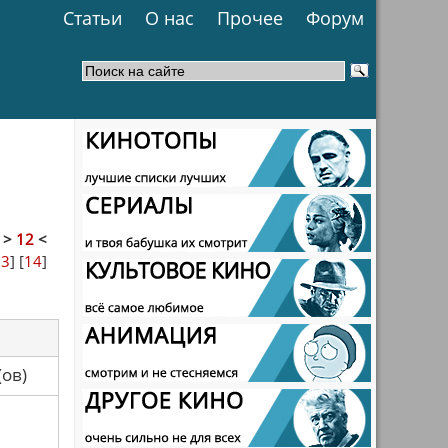
Статьи
О нас
Прочее
Форум
]
>
12
<
13
] [
14
]
са(ов)