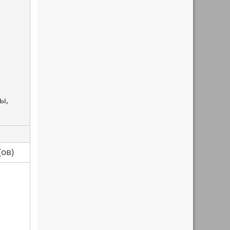
ы,
са(ов)