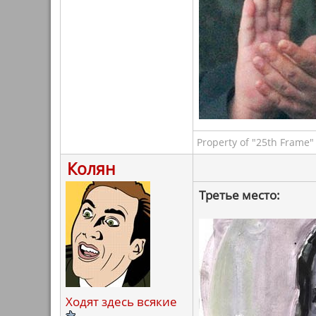
Property of "25th Frame"
Колян
Третье место:
Ходят здесь всякие