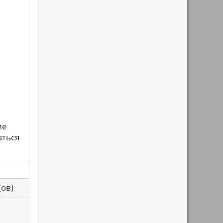
ие
аться
са(ов)