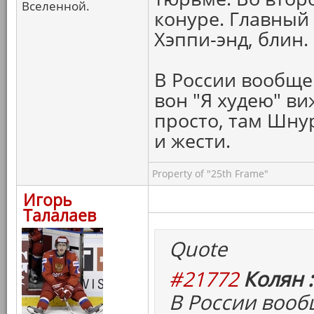
Вселенной.
конуре. Главный
Хэппи-энд, блин.
В России вообще
вон "Я худею" ви
просто, там Шну
и жести.
Property of "25th Frame"
Игорь
Талалаев
Quote
#21772
Колян :
В России воо