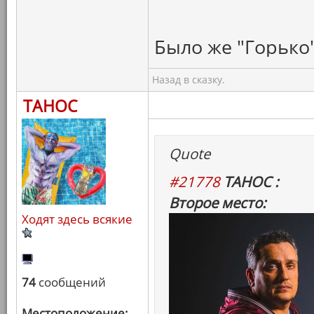
Было же "Горько"
Назад в сказку.
ТАНОС
Quote
#21778
ТАНОС :
Второе место:
Ходят здесь всякие
74
сообщений
Местоположение: