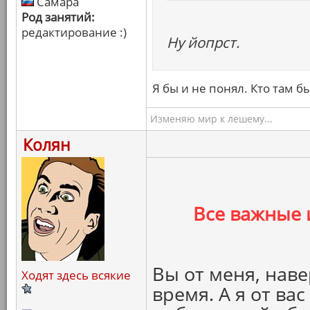
Самара
Род занятий:
редактирование :)
Ну йопрст.
Я бы и не понял. Кто там б
Изменяю мир к лешему...
Колян
Все важные 
Вы от меня, наве
Ходят здесь всякие
время. А я от ва