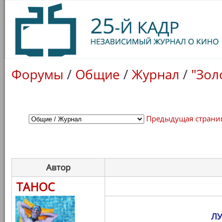
Форумы
/
Общие
/
Журнал
/
"Зол
Предыдущая страни
Автор
ТАНОС
Л