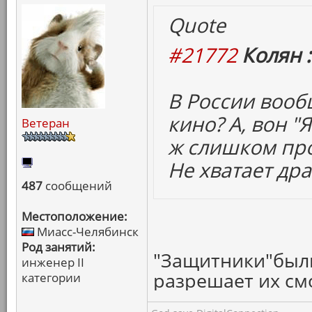
Quote
#21772
Колян :
В России воо
кино? А, вон "
Ветеран
ж слишком про
Не хватает др
487
сообщений
Местоположение:
Миасс-Челябинск
Род занятий:
"Защитники"были
инженер II
разрешает их смо
категории