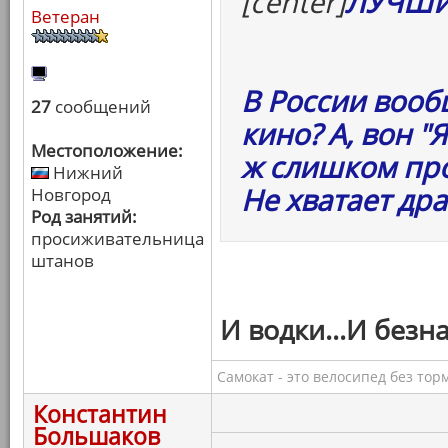
[center]
ЛУЧШИ
Ветеран
В России воо
27
сообщений
кино? А, вон "
Местоположение:
ж слишком про
Нижний
Не хватает др
Новгород
Род занятий:
просиживательница
штанов
И водки...И безн
Самокат - это велосипед без тор
Константин
Большаков