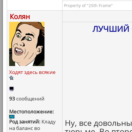
Property of "25th Frame"
Колян
ЛУЧШИЙ 
Ходят здесь всякие
93
сообщений
Местоположение:
Ну, все довольн
Род занятий:
Кладу
на баланс во
тюрьме. Во втор