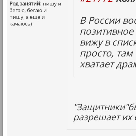
Род занятий:
пишу и
бегаю, бегаю и
пишу, а еще и
В России в
качаюсь)
позитивное 
вижу в спис
просто, там
хватает дра
"Защитники"бы
разрешает их с