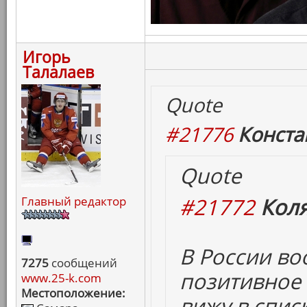
Игорь
Талалаев
Quote
#21776
Конста
Quote
#21772
Коля
Главный редактор
В России в
7275
сообщений
позитивное 
www.25-k.com
Местоположение:
вижу в спис