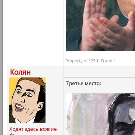
Property of "25th Frame"
Колян
Третье место:
Ходят здесь всякие