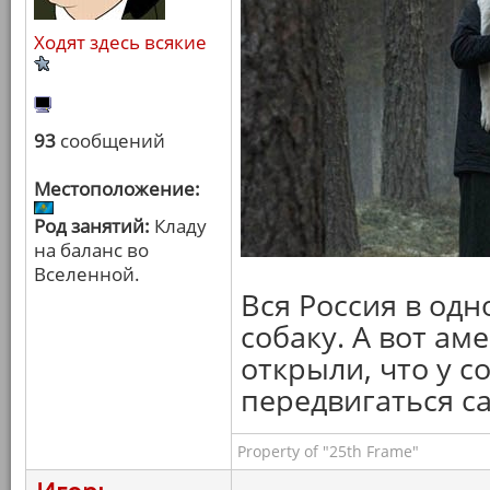
Ходят здесь всякие
93
сообщений
Местоположение:
Род занятий:
Кладу
на баланс во
Вселенной.
Вся Россия в одн
собаку. А вот ам
открыли, что у с
передвигаться с
Property of "25th Frame"