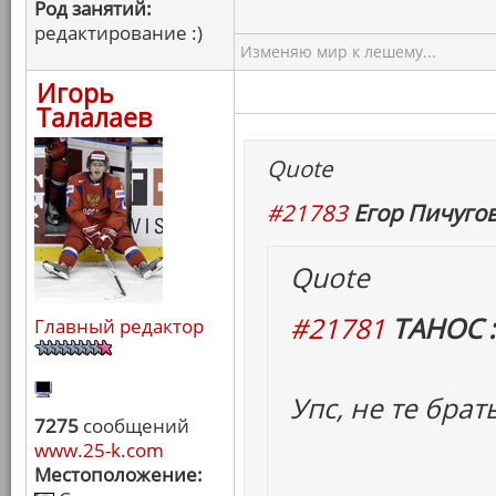
Род занятий:
редактирование :)
Изменяю мир к лешему...
Игорь
Талалаев
Quote
#21783
Егор Пичугов
Quote
#21781
ТАНОС :
Главный редактор
Упс, не те брат
7275
сообщений
www.25-k.com
Местоположение: