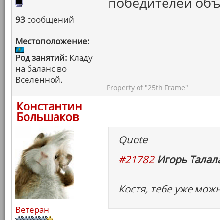
победителей объ
93
сообщений
Местоположение:
Род занятий:
Кладу
на баланс во
Вселенной.
Property of "25th Frame"
Константин
Большаков
Quote
#21782
Игорь Талала
Костя, тебе уже можн
Ветеран