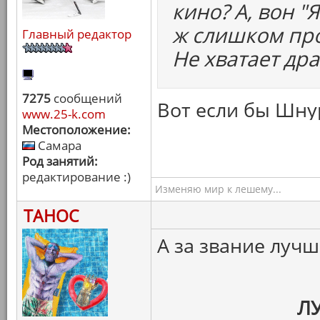
кино? А, вон "
ж слишком про
Главный редактор
Не хватает др
7275
сообщений
Вот если бы Шнур
www.25-k.com
Местоположение:
Самара
Род занятий:
редактирование :)
Изменяю мир к лешему...
ТАНОС
А за звание луч
Л