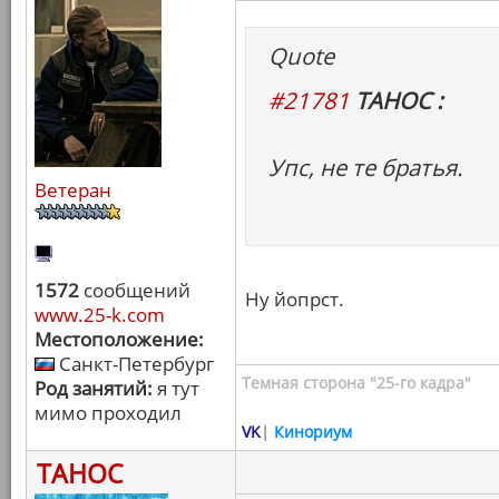
Quote
#21781
ТАНОС :
Упс, не те братья.
Ветеран
1572
сообщений
Ну йопрст.
www.25-k.com
Местоположение:
Санкт-Петербург
Темная сторона "25-го кадра"
Род занятий:
я тут
мимо проходил
VK
|
Кинориум
ТАНОС