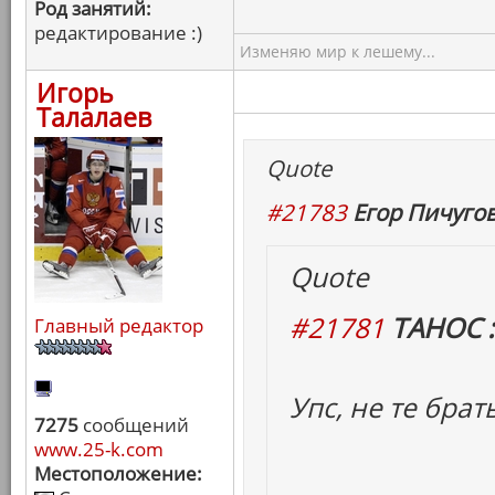
Род занятий:
редактирование :)
Изменяю мир к лешему...
Игорь
Талалаев
Quote
#21783
Егор Пичугов
Quote
#21781
ТАНОС :
Главный редактор
Упс, не те брат
7275
сообщений
www.25-k.com
Местоположение: