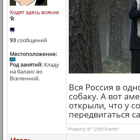
Ходят здесь всякие
93
сообщений
Местоположение:
Род занятий:
Кладу
на баланс во
Вселенной.
Вся Россия в одн
собаку. А вот ам
открыли, что у с
передвигаться с
Property of "25th Frame"