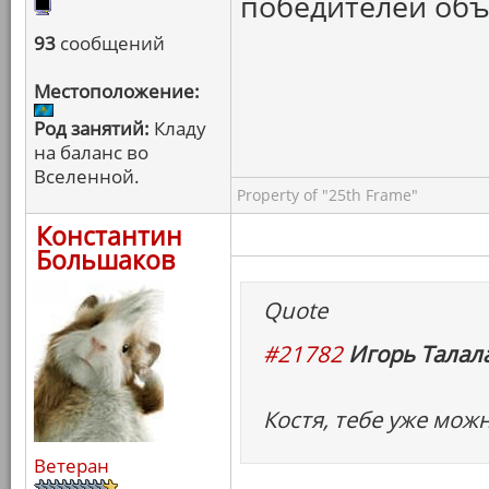
победителей объ
93
сообщений
Местоположение:
Род занятий:
Кладу
на баланс во
Вселенной.
Property of "25th Frame"
Константин
Большаков
Quote
#21782
Игорь Талала
Костя, тебе уже можн
Ветеран