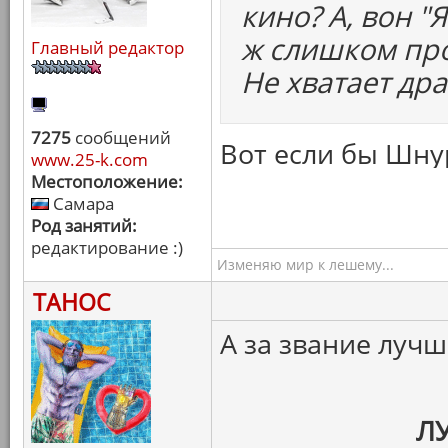
кино? А, вон "
ж слишком про
Главный редактор
Не хватает др
7275
сообщений
Вот если бы Шнур
www.25-k.com
Местоположение:
Самара
Род занятий:
редактирование :)
Изменяю мир к лешему...
ТАНОС
А за звание луч
Л