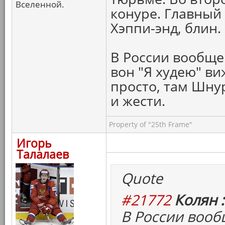
Вселенной.
конуре. Главный
Хэппи-энд, блин.
В России вообще
вон "Я худею" ви
просто, там Шну
и жести.
Property of "25th Frame"
Игорь
Талалаев
Quote
#21772
Колян :
В России воо