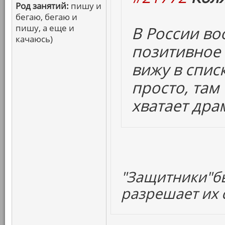
Род занятий:
пишу и
бегаю, бегаю и
пишу, а еще и
В России в
качаюсь)
позитивное 
вижу в спис
просто, там
хватает дра
"Защитники"бы
разрешает их с