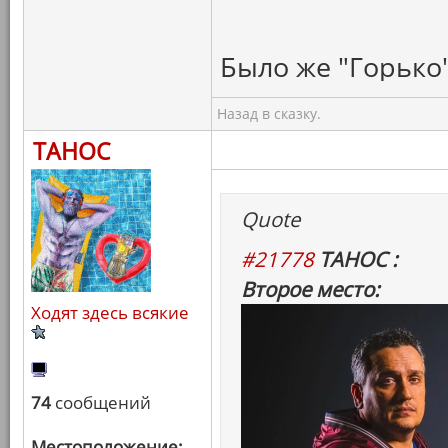
Было же "Горько"
Назад в сказку.
ТАНОС
Quote
#21778
ТАНОС :
Второе место:
Ходят здесь всякие
74
сообщений
Местоположение: