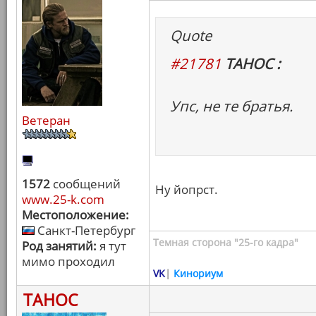
Quote
#21781
ТАНОС :
Упс, не те братья.
Ветеран
1572
сообщений
Ну йопрст.
www.25-k.com
Местоположение:
Санкт-Петербург
Темная сторона "25-го кадра"
Род занятий:
я тут
мимо проходил
VK
|
Кинориум
ТАНОС