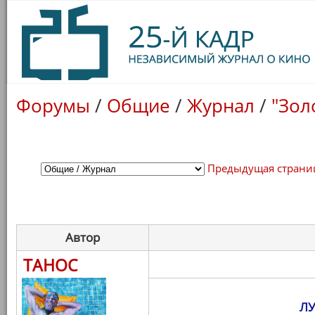
Форумы
/
Общие
/
Журнал
/
"Зол
Предыдущая страни
Автор
ТАНОС
Л