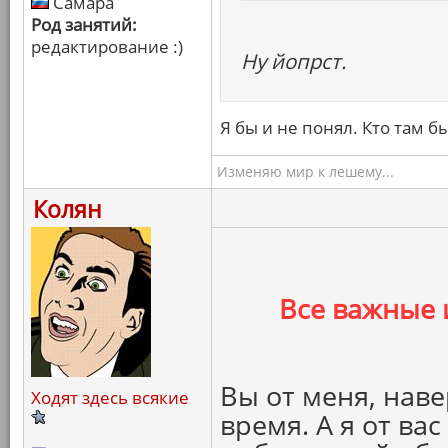
Самара
Род занятий:
редактирование :)
Ну йопрст.
Я бы и не понял. Кто там б
Изменяю мир к лешему...
Колян
Все важные 
Вы от меня, наве
Ходят здесь всякие
время. А я от ва