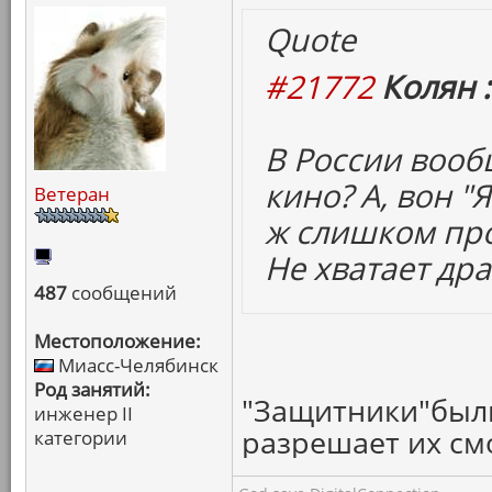
Quote
#21772
Колян :
В России воо
кино? А, вон "
Ветеран
ж слишком про
Не хватает др
487
сообщений
Местоположение:
Миасс-Челябинск
Род занятий:
"Защитники"были
инженер II
разрешает их смо
категории