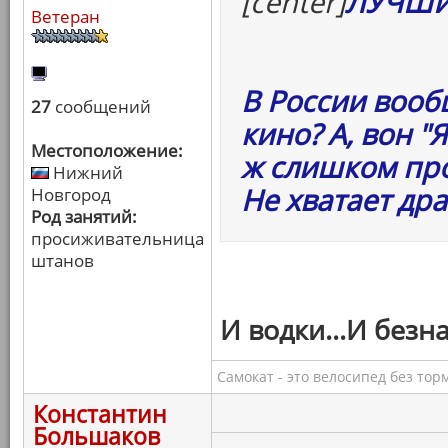
[center]
ЛУЧШИ
Ветеран
В России воо
27
сообщений
кино? А, вон "
Местоположение:
ж слишком про
Нижний
Не хватает др
Новгород
Род занятий:
просиживательница
штанов
И водки...И безн
Самокат - это велосипед без тор
Константин
Большаков