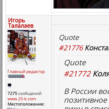
Игорь
Талалаев
Quote
#21776
Конста
Quote
#21772
Коля
Главный редактор
В России в
7275
сообщений
позитивное 
www.25-k.com
Местоположение:
вижу в спис