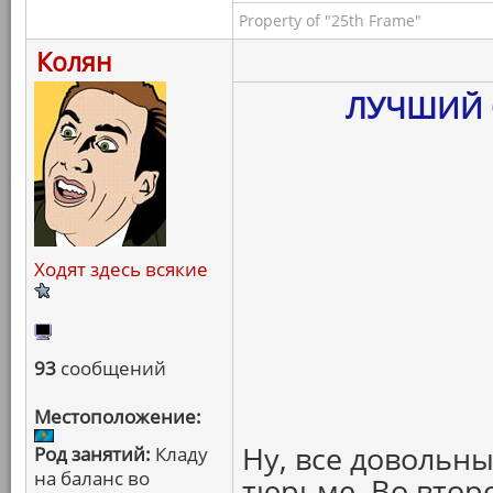
Property of "25th Frame"
Колян
ЛУЧШИЙ 
Ходят здесь всякие
93
сообщений
Местоположение:
Ну, все довольн
Род занятий:
Кладу
на баланс во
тюрьме. Во втор