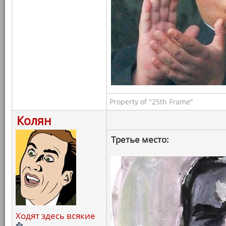
Property of "25th Frame"
Колян
Третье место:
Ходят здесь всякие