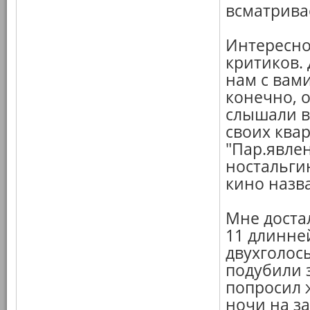
всматривае
Интересно
критиков.
нам с вами
конечно, о
слышали в
своих квар
"Пар.явле
ностальги
кино назва
Мне достал
11 длинне
двухголосы
подубили з
попросил 
ночи на за