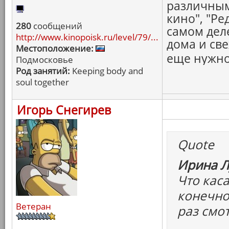
различным
кино", "Ре
280
сообщений
самом дел
http://www.kinopoisk.ru/level/79/...
дома и св
Местоположение:
еще нужно
Подмосковье
Род занятий:
Keeping body and
soul together
Игорь Снегирев
Quote
Ирина Л
Что каса
конечно,
Ветеран
раз смо