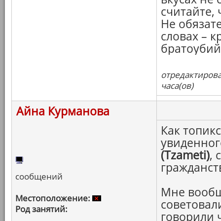
считайте, 
Не обязат
словах – к
братоубий
отредактирова
часа(ов)
Айна Курманова
Как топикс
увиденног
(Tzameti)
,
гражданст
сообщений
Мне вообщ
Местоположение:
советовал
Род занятий:
говорили 