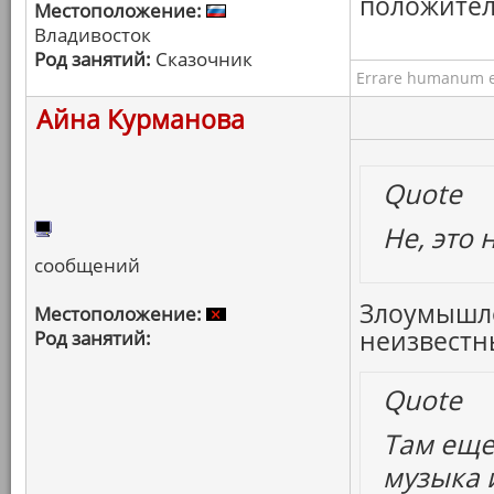
положител
Местоположение:
Владивосток
Род занятий:
Сказочник
Errare humanum e
Айна Курманова
Quote
Не, это 
сообщений
Злоумышле
Местоположение:
неизвестны
Род занятий:
Quote
Там еще
музыка и