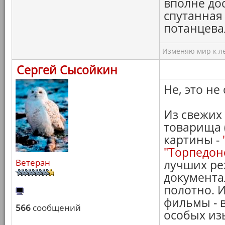
вполне дос
спутанная 
потанцева
Изменяю мир к ле
Сергей Сысойкин
Не, это не 
Из свежих
товарища 
картины -
"Торпедон
Ветеран
лучших ре
документа
полотно. И
фильмы - 
566
сообщений
особых из