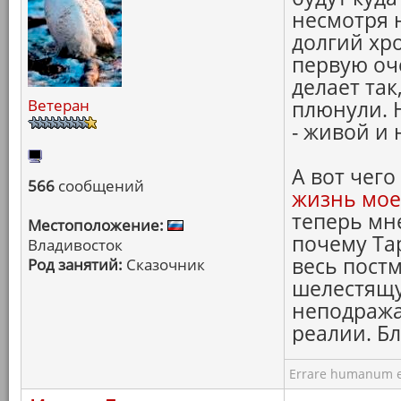
несмотря 
долгий хро
первую оче
делает так
Ветеран
плюнули. 
- живой и
А вот чего
566
сообщений
жизнь мое
теперь мн
Местоположение:
почему Тар
Владивосток
весь пост
Род занятий:
Сказочник
шелестящу
неподража
реалии. Бл
Errare humanum e