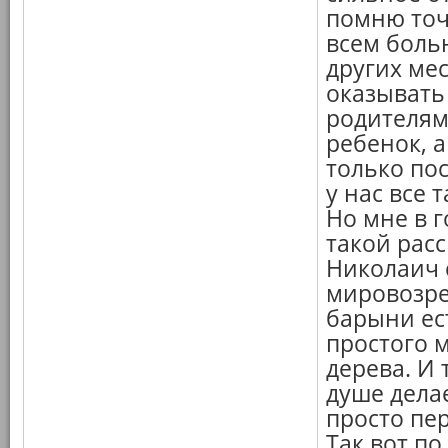
помню точ
всем больн
других мес
оказывать
родителям,
ребенок, 
только по
у нас все 
Но мне в г
такой расс
Николаич 
мировозре
барыни ес
простого 
дерева. И 
душе делае
просто пе
Так вот п