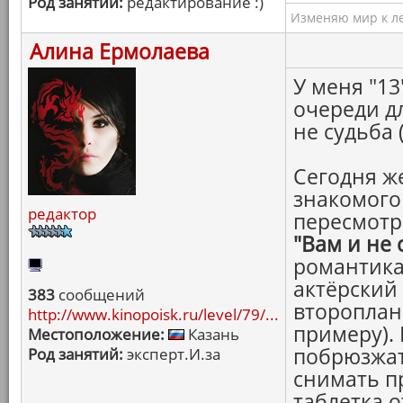
Род занятий:
редактирование :)
Изменяю мир к ле
Алина Ермолаева
У меня "13
очереди дл
не судьба 
Сегодня же
знакомого 
редактор
пересмотр
"Вам и не 
романтика
актёрский 
383
сообщений
второплан
http://www.kinopoisk.ru/level/79/...
примеру).
Местоположение:
Казань
побрюзжат
Род занятий:
эксперт.И.за
снимать п
таблетка о