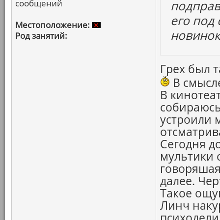
сообщений
подправ
его под
Местоположение:
новинок
Род занятий:
Грех был т
В смысле
В кинотеат
собираюсь
устроили 
отсматрив
Сегодня д
мультики с
говоряшая
далее. Чер
Такое ощу
Линч наку
психодели