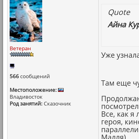
Quote
Айна Ку
Ветеран
Уже узнала
566
сообщений
Там еще ч
Местоположение:
Владивосток
Продолжаю
Род занятий:
Сказочник
посмотре
Все, как я
героя, кин
параллели
Малля)