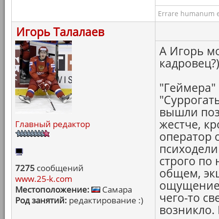
Errare humanum e
Игорь Талалаев
А Игорь мо
кадровец?
"Геймера"
"Суррогаты
вышли поз
жестче, к
Главный редактор
оператор 
психодели
строго по
7275
сообщений
общем, эк
www.25-k.com
ощущение 
Местоположение:
Самара
чего-то св
Род занятий:
редактирование :)
возникло. 