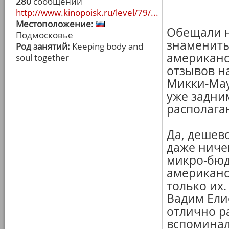
280
сообщений
http://www.kinopoisk.ru/level/79/...
Местоположение:
Обещали на
Подмосковье
знамениты
Род занятий:
Keeping body and
американс
soul together
отзывов н
Микки-Мау
уже задним
располага
Да, дешево
даже ниче
микро-бюд
американск
только их.
Вадим Ели
отлично ра
вспоминал 