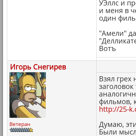
УЭллс и п
и меня в ч
один филь
"Амели" д
"Делликате
Вотъ
Игорь Снегирев
Взял грех 
заголовок
аналогичну
фильмов, 
http://25-
Думаю, эти
Ветеран
Были мысл