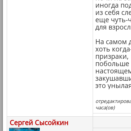
иногда по
из себя сл
еще чуть-
для взросл
На самом д
хоть когд
призраки,
побольше 
настояще
закушавши
это уныла
отредактирова
часа(ов)
Сергей Сысойкин