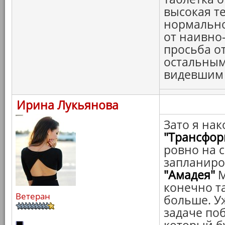
высокая т
нормальной
от наивно-
просьба о
остальным
видевшим с
Ирина Лукьянова
Зато я нак
"Трансфор
ровно на с
запланир
"Амадея"
М
конечно та
Ветеран
больше. У
задаче по