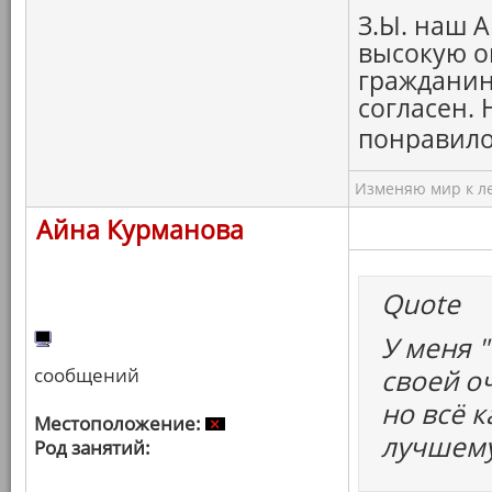
З.Ы. наш А
высокую о
гражданину
согласен.
понравило
Изменяю мир к ле
Айна Курманова
Quote
У меня "
сообщений
своей о
но всё к
Местоположение:
лучшему
Род занятий: