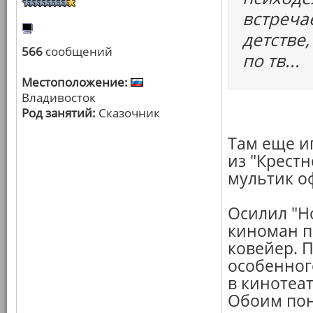
встреча
детстве
566
сообщений
по тв...
Местоположение:
Владивосток
Род занятий:
Сказочник
Там еще и
из "Крестн
мультик о
Осилил "Но
киноман п
ковейер. П
особенного
в кинотеат
Обоим пон