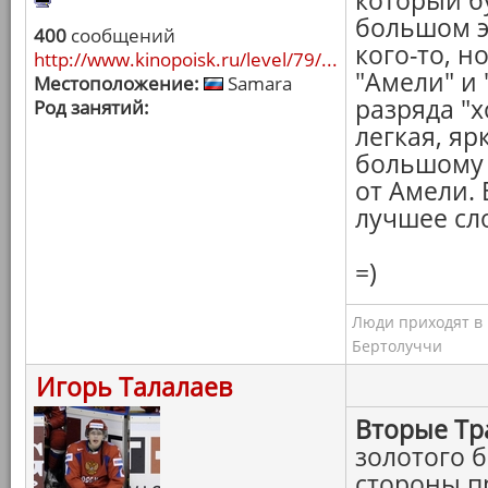
который бу
большом э
400
сообщений
кого-то, н
http://www.kinopoisk.ru/level/79/...
"Амели" и 
Местоположение:
Samara
разряда "х
Род занятий:
легкая, яр
большому 
от Амели. 
лучшее сло
=)
Люди приходят в к
Бертолуччи
Игорь Талалаев
Вторые Тр
золотого 
стороны п