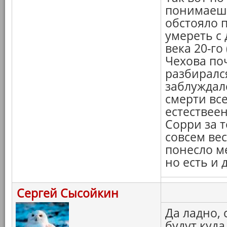
понимаешь,
обстояло 
умереть с 
века 20-го
Чехова по
разбирался
заблуждалс
смерти все
естествеен
Сорри за т
совсем вес
понесло ме
но есть и д
Сергей Сысойкин
Да ладно,
будут куда