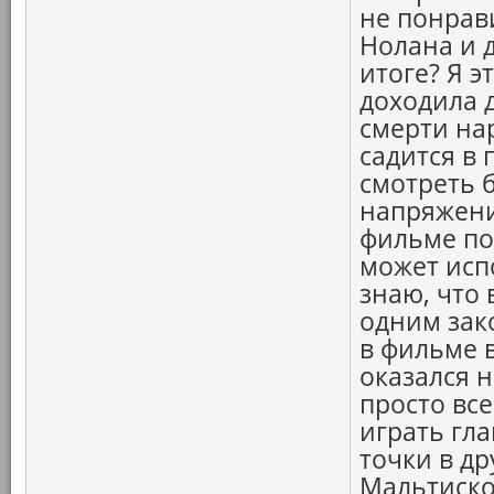
не понрав
Нолана и 
итоге? Я э
доходила д
смерти нар
садится в 
смотреть 
напряжени
фильме по
может исп
знаю, что
одним зак
в фильме в
оказался 
просто все
играть гл
точки в др
Мальтиског