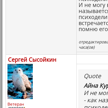
И не могу 
называетс
психодели
встречаетс
помню его 
отредактирова
часа(ов)
Сергей Сысойкин
Quote
Айна Ку
И не мо
- как на
Ветеран
психоде