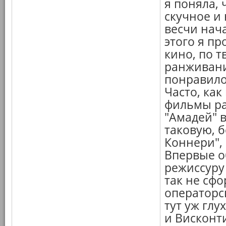
я поняла, 
скучное и 
весчи нач
этого я пр
кино, по т
ранживани
понравилос
Часто, ка
фильмы ра
"Амадей" 
таковую, 
Коннери",
Впервые о
режиссуру 
так не сф
операторск
тут уж глу
и Висконти