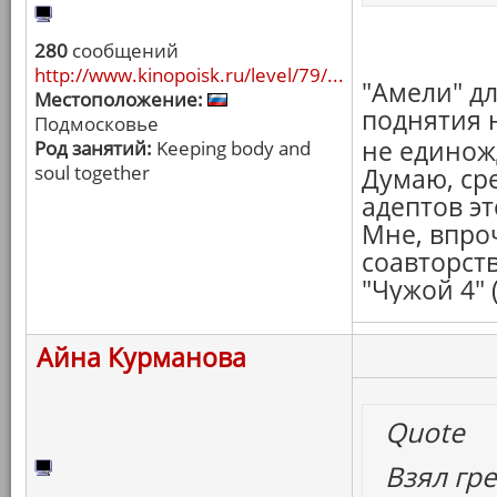
280
сообщений
http://www.kinopoisk.ru/level/79/...
"Амели" дл
Местоположение:
поднятия н
Подмосковье
не едино
Род занятий:
Keeping body and
soul together
Думаю, ср
адептов э
Мне, впро
соавторст
"Чужой 4" 
Айна Курманова
Quote
Взял гре