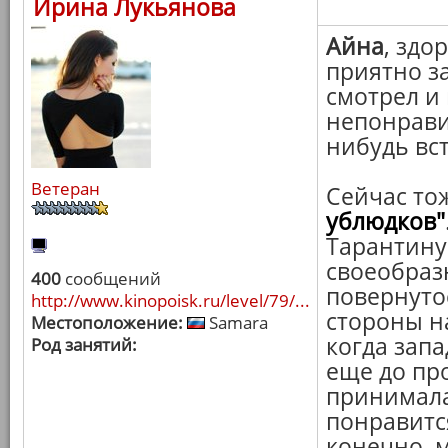
Ирина Лукьянова
Айна
, здо
приятно з
смотрел и 
непонравил
нибудь вст
Ветеран
Сейчас то
ублюдков"
Тарантину
своеобраз
400
сообщений
повернутос
http://www.kinopoisk.ru/level/79/...
стороны н
Местоположение:
Samara
когда запа
Род занятий:
еще до пр
принимала,
понравится
конечно, м