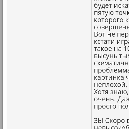
будет иск
пятую точк
которого к
совершенн
Вот не пер
кстати игр
такое на 1
высунытым
схематичн
проблемма
картинка ч
неплохой, 
Хотя знаю
очень. Даж
просто по
ЗЫ Скоро 
невысоко