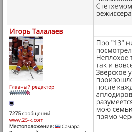
Стетхемом
режиссера. 
Игорь Талалаев
Про "13" н
посмотрел
Неплохое 
так и вовс
Зверское 
произошло
после каж
Главный редактор
аплодиров
разумеется
мою семью!
7275
сообщений
прямо чер
www.25-k.com
Местоположение:
Самара