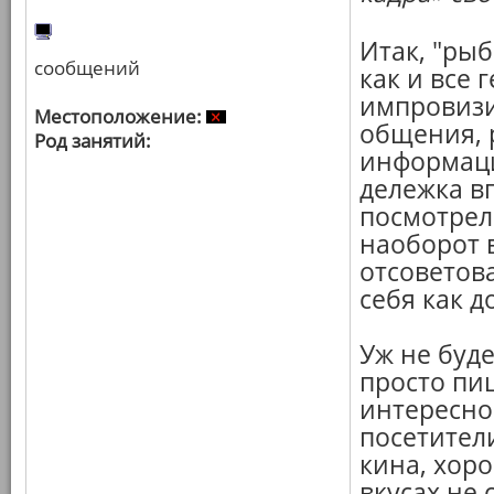
Итак, "рыб
сообщений
как и все 
импровизи
Местоположение:
общения, 
Род занятий:
информаци
дележка в
посмотрел
наоборот 
отсоветова
себя как д
Уж не буд
просто пи
интересно
посетител
кина, хоро
вкусах не 