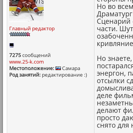
Но во всем
Драматурги
Сценарий -
части. Шу
Главный редактор
озабоченн
кривляние
7275
сообщений
Но знаете
www.25-k.com
постаралс
Местоположение:
Самара
энергон, 
Род занятий:
редактирование :)
отсылки сд
домысливаю
деле фильм
незаметны
делают фи
просто да
снято для 