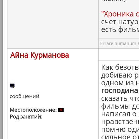
"Хроника 
счет натур
есть филь
Errare humanum e
Айна Курманова
Как безотв
добиваю р
одном из 
господина
сообщений
сказать чт
фильмы до
Местоположение:
написал о
Род занятий:
нравствен
помню оди
сильное о