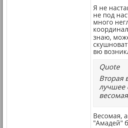
Я не наст
не под нас
много нег
координаль
знаю, мож
скушноват
вю возник
Quote
Вторая 
лучшее 
весомая
Весомая, а
"Амадей" 