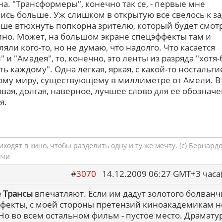
а. "Трансформеры", конечно так се, - первые мне
ись больше. Уж слишком в открытую все свелось к з
ше втюхнуть попкорна зрителю, который будет смот
кино. Может, на большом экране спецэффекты там и
яли кого-то, но не думаю, что надолго. Что касается
 и "Амадея", то, конечно, это ленты из разряда "хотя-
ть каждому". Одна легкая, яркая, с какой-то ностальги
му миру, существующему в миллиметре от Амели. В
вая, долгая, наверное, лучшее слово для ее обозначе
я.
ходят в кино, чтобы разделить одну и ту же мечту. (с) Бернард
ччи
#
3070
14.12.2009 06:27 GMT+3 ча
 Трансы
впечатляют. Если им дадут золотого болванч
фекты, с моей стороны претензий киноакадемикам н
 Но во всем остальном фильм - пустое место. Драмату