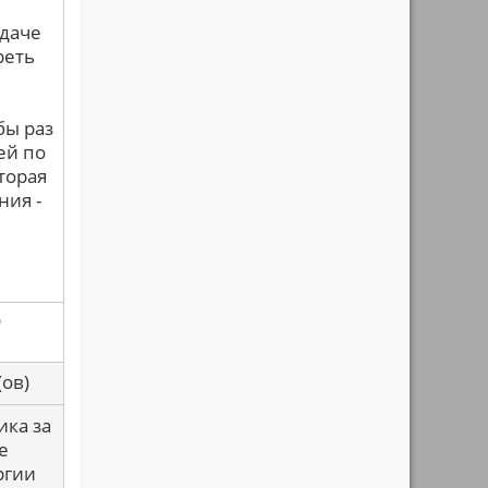
адаче
реть
бы раз
ей по
торая
ния -
о
са(ов)
ика за
е
ргии