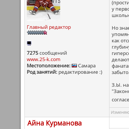
(прости
у перв
школьн
Главный редактор
Но зна
упомян
как от
глубину
7275
сообщений
гиперс
www.25-k.com
делают
Местоположение:
Самара
фаната
Род занятий:
редактирование :)
забыто
З.Ы. н
"Закон
соглас
Изменяю 
Айна Курманова