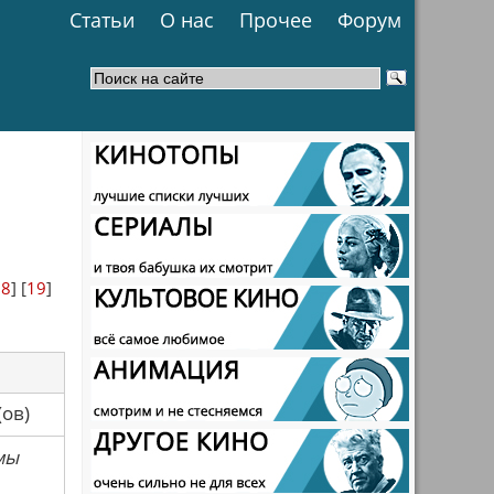
Статьи
О нас
Прочее
Форум
18
] [
19
]
са(ов)
мы