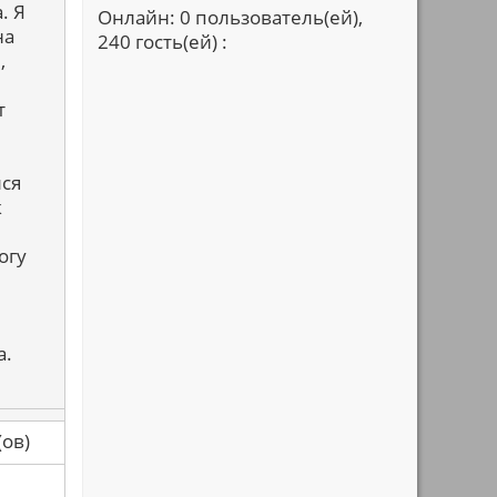
. Я
Онлайн: 0 пользователь(ей),
на
240 гость(ей) :
,
т
ся
к
огу
а.
са(ов)