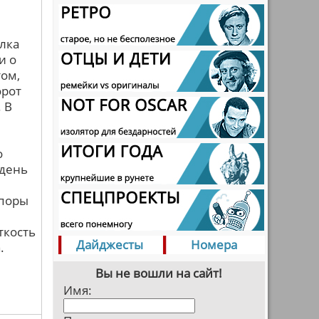
лка
и о
том,
орот
 В
о
 день
споры
ткость
Дайджесты
Номера
.
Вы не вошли на сайт!
Имя: