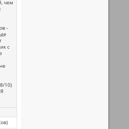
й, чем
х
ов -
оде
т
ик с
е
 не
8/10)
 Я
са(ов)