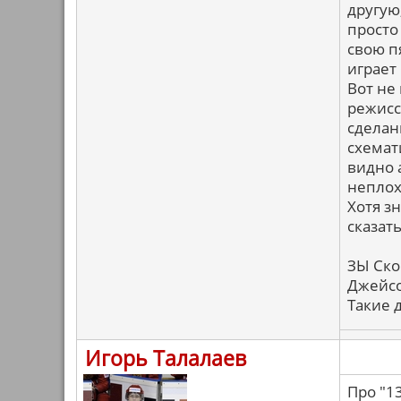
другую
просто
свою пя
играет
Вот не 
режиссе
сделан
схемат
видно 
неплох
Хотя з
сказат
ЗЫ Ско
Джейсо
Такие д
Игорь Талалаев
Про "1