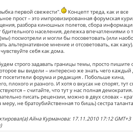
"рыбка первой свежести".
Концепт треда, как и все
ьное прост – это импровизированная форумская кури
щения, разбора киношных полетов, сбора информаци
т бдительного населения, дележка впечатлениями о 
 (мы) посмотрели и могли бы посоветовать (или наоб
ать альтернативное мнение и отсоветовать, как каку).
чувствуйте себя как дома.
будем строго задавать границы темы, просто пишите 
которое вы видели – интересно же знать чего каждый
т посетители форума и редакция . Побольше кина,
о, плохого и разного. И хотя о вкусах не спорят, тут 
ствуются – считайте, что тут у нас полная демократия.
зательно писать рецензии, можно в двух словах – кра
в меру, не братоубийственная то бишь) сестра таланта
ктировал(а) Айна Курманова: 17.11.2010 17:12 GMT+3
)