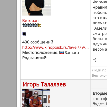
Форман
нравил
поболь
это в 
Ветеран
впечатл
"Амели"
смотре
большо
400
сообщений
вдумчи
http://www.kinopoisk.ru/level/79/...
весома
Местоположение:
Samara
Род занятий:
=)
Люди при
Бертолу
Игорь Талалаев
Вторые
спецэф
будет.