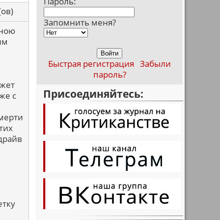
Пароль:
са(ов)
Запомнить меня?
мною
им
Быстрая регистрация
Забыли
пароль?
ожет
Присоединяйтесь:
же с
смерти
этих
драйв
етку
в