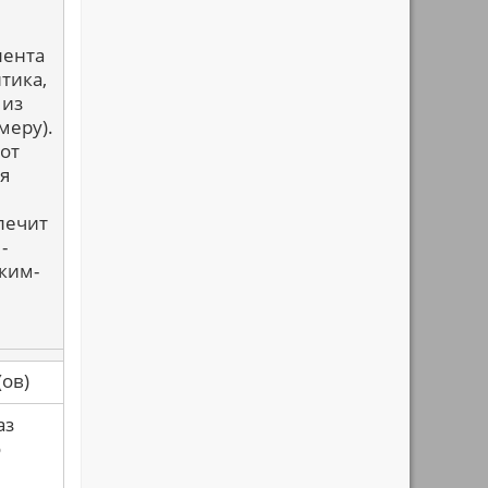
лента
тика,
 из
меру).
Вот
я
лечит
-
ким-
са(ов)
аз
о