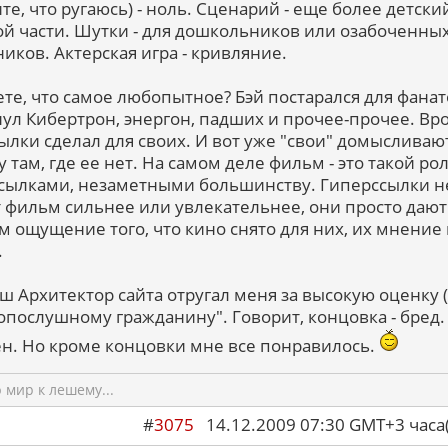
те, что ругаюсь) - ноль. Сценарий - еще более детски
ой части. Шутки - для дошкольников или озабоченны
иков. Актерская игра - кривляние.
ете, что самое любопытное? Бэй постарался для фанат
ул Кибертрон, энергон, падших и прочее-прочее. Вр
сылки сделал для своих. И вот уже "свои" домысливаю
 там, где ее нет. На самом деле фильм - это такой рол
сылками, незаметными большинству. Гиперссылки н
 фильм сильнее или увлекательнее, они просто дают
м ощущение того, что кино снято для них, их мнение
.
аш Архитектор сайта отругал меня за высокую оценку (
опослушному гражданину". Говорит, концовка - бред.
ен. Но кроме концовки мне все понравилось.
мир к лешему...
#
3075
14.12.2009 07:30 GMT+3 ча