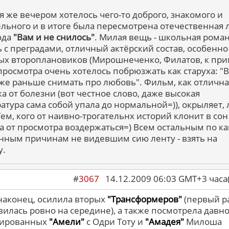
я же вечером хотелось чего-то доброго, знакомого и
ельного и в итоге была пересмотрена отечественная 
года
"Вам и не снилось"
. Милая вещь - школьная роман
 с преградами, отличный актёрский состав, особенно
ых второплановиков (Мирошнеченко, Филатов, к при
просмотра очень хотелось побрюзжать как старуха: "
же раньше снимать про любовь". Фильм, как отлична
ка от болезни (вот честное слово, даже высокая
атура сама собой упала до нормальной=)), окрыляет, 
Тем, кого от наивно-трогательнх историй клонит в сон 
а от просмотра воздержаться=) Всем остальным по ка
анным причинам не видевшим сию ленту - взять на
у.
#
3067
14.12.2009 06:03 GMT+3 ча
 наконец, осилила вторых
"Трансформеров"
(первый р
вилась ровно на середине), а также посмотрела давн
нированных
"Амели"
с Одри Тоту и
"Амадея"
Милоша