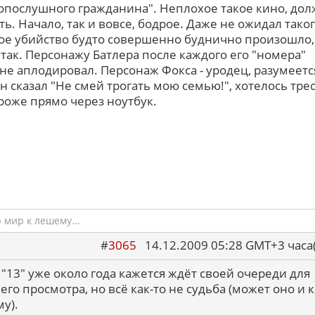
опослушного гражданина". Неплохое такое кино, до
ть. Начало, так и вовсе, бодрое. Даже не ожидал таког
ое убийство будто совершенно буднично произошло,
 так. Персонажу Батлера после каждого его "номера"
не аплодировал. Персонаж Фокса - уродец, разумеетс
он сказал "Не смей трогать мою семью!", хотелось тре
 роже прямо через ноутбук.
мир к лешему...
#
3065
14.12.2009 05:28 GMT+3 ча
 "13" уже около года кажется ждёт своей очереди для
его просмотра, но всё как-то не судьба (может оно и к
у).