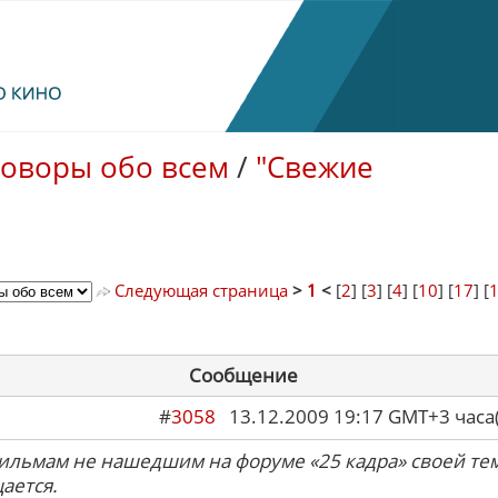
говоры обо всем
/
"Свежие
Следующая страница
>
1
<
[
2
] [
3
] [
4
] [
10
] [
17
] [
Сообщение
#
3058
13.12.2009 19:17 GMT+3 ча
ильмам не нашедшим на форуме «25 кадра» своей те
ается.