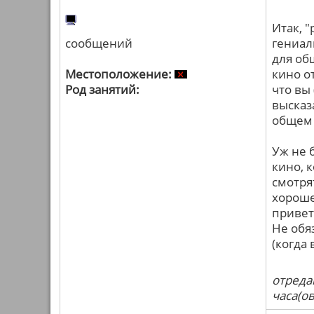
Итак, 
сообщений
гениал
для об
Местоположение:
кино о
Род занятий:
что вы
высказ
общем 
Уж не 
кино, 
смотря
хорошег
привет
Не обя
(когда 
отреда
часа(ов