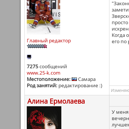
"Закон
замети
Зверск
просто
искрен
Когда 
Главный редактор
его по
7275
сообщений
www.25-k.com
Местоположение:
Самара
Род занятий:
редактирование :)
Изменяю 
Алина Ермолаева
У меня
вечерн
лучшем