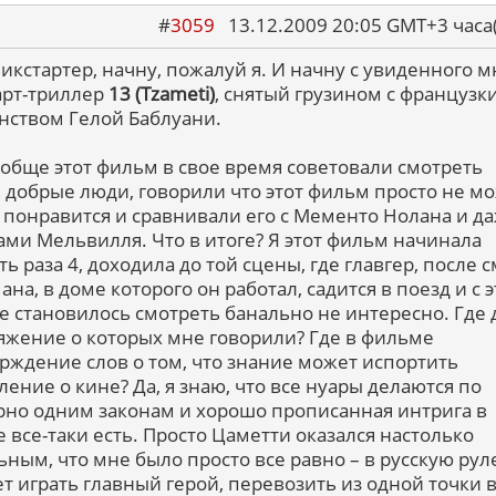
#
3059
13.12.2009 20:05 GMT+3 ча
пикстартер, начну, пожалуй я. И начну с увиденного 
арт-триллер
13 (Tzameti)
, снятый грузином с французк
нством Гелой Баблуани.
обще этот фильм в свое время советовали смотреть
 добрые люди, говорили что этот фильм просто не м
 понравится и сравнивали его с Мементо Нолана и да
ми Мельвилля. Что в итоге? Я этот фильм начинала
ь раза 4, доходила до той сцены, где главгер, после 
на, в доме которого он работал, садится в поезд и с 
е становилось смотреть банально не интересно. Где 
яжение о которых мне говорили? Где в фильме
рждение слов о том, что знание может испортить
ление о кине? Да, я знаю, что все нуары делаются по
но одним законам и хорошо прописанная интрига в
 все-таки есть. Просто Цаметти оказался настолько
ьным, что мне было просто все равно – в русскую рул
ет играть главный герой, перевозить из одной точки 