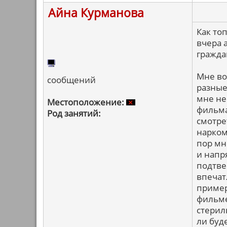
Айна Курманова
Как то
вчера 
гражда
Мне во
сообщений
разные
мне не
Местоположение:
фильма
Род занятий:
смотрет
наркома
пор мн
и напр
подтве
впечат
пример
фильме
стерил
ли буд