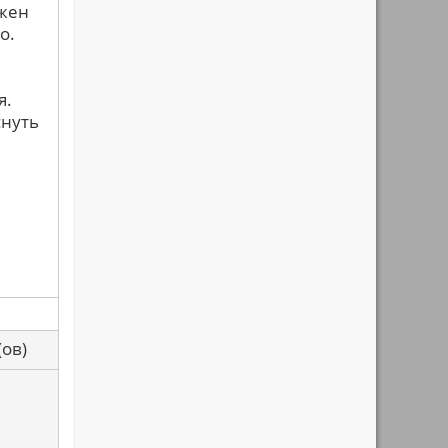
лжен
о.
я.
снуть
са(ов)