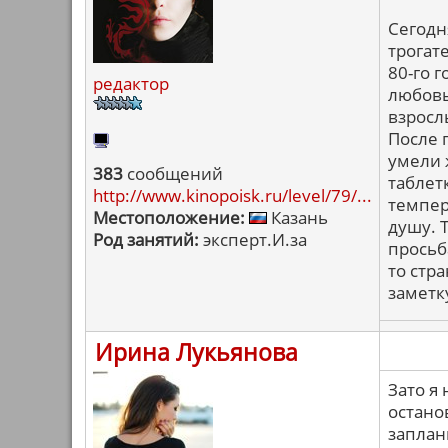
Сегодн
трогат
80-го 
редактор
любовь
взросл
После 
умели 
383
сообщений
таблет
http://www.kinopoisk.ru/level/79/...
темпер
Местоположение:
Казань
душу. 
Род занятий:
эксперт.И.за
просьб
то стр
заметк
Ирина Лукьянова
Зато я
остано
запла