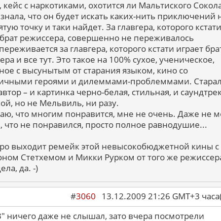
, кейс с наркотиками, охотится ли Мальтиского Сокола
 знала, что он будет искать каких-нить приключений 
тую точку и таки найдет. За главгера, которого кстати
 брат режиссера, совершенно не переживалось
переживается за главгера, которого кстати играет бра
ра и все тут. Это такое на 100% сухое, ученическое,
ное с высунытым от старания языком, кино со
ичными героями и дилеммами-проблеммами. Старал
автор – и картинка черно-белая, стильная, и саундтре
ой, но не Мельвиль, ни разу.
наю, что многим понравится, мне не очень. Даже не м
ь, что не понравился, просто полное равнодушие...
ро выходит ремейк этой невысокобюджетной кины с
ном Стетхемом и Микки Рурком от того же режиссер
ела, да. -)
#
3060
13.12.2009 21:26 GMT+3 ча
3" ничего даже не слышал, зато вчера посмотрели