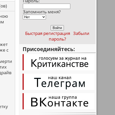
Пароль:
са(ов)
Запомнить меня?
мною
им
Быстрая регистрация
Забыли
пароль?
ожет
Присоединяйтесь:
же с
смерти
этих
драйв
етку
в