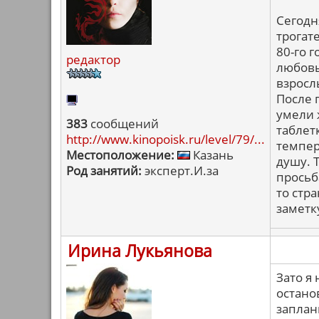
Сегодн
трогат
80-го 
редактор
любовь
взросл
После 
умели 
383
сообщений
таблет
http://www.kinopoisk.ru/level/79/...
темпер
Местоположение:
Казань
душу. 
Род занятий:
эксперт.И.за
просьб
то стр
заметк
Ирина Лукьянова
Зато я
остано
запла