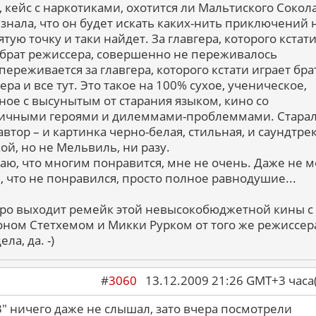
, кейс с наркотиками, охотится ли Мальтиского Сокола
 знала, что он будет искать каких-нить приключений 
тую точку и таки найдет. За главгера, которого кстати
 брат режиссера, совершенно не переживалось
переживается за главгера, которого кстати играет бра
ра и все тут. Это такое на 100% сухое, ученическое,
ное с высунытым от старания языком, кино со
ичными героями и дилеммами-проблеммами. Старал
автор – и картинка черно-белая, стильная, и саундтре
ой, но не Мельвиль, ни разу.
наю, что многим понравится, мне не очень. Даже не м
ь, что не понравился, просто полное равнодушие...
ро выходит ремейк этой невысокобюджетной кины с
ном Стетхемом и Микки Рурком от того же режиссер
ела, да. -)
#
3060
13.12.2009 21:26 GMT+3 ча
3" ничего даже не слышал, зато вчера посмотрели