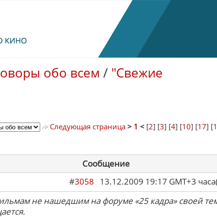
говоры обо всем
/
"Свежие
Следующая страница
>
1
<
[
2
] [
3
] [
4
] [
10
] [
17
] [
Сообщение
#
3058
13.12.2009 19:17 GMT+3 ча
ильмам не нашедшим на форуме «25 кадра» своей те
ается.