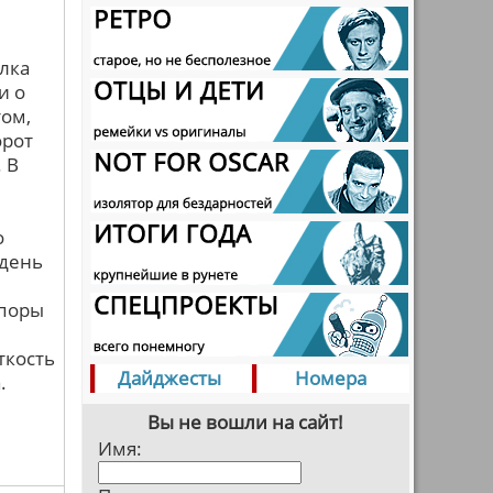
лка
и о
том,
орот
 В
о
 день
споры
ткость
Дайджесты
Номера
.
Вы не вошли на сайт!
Имя: