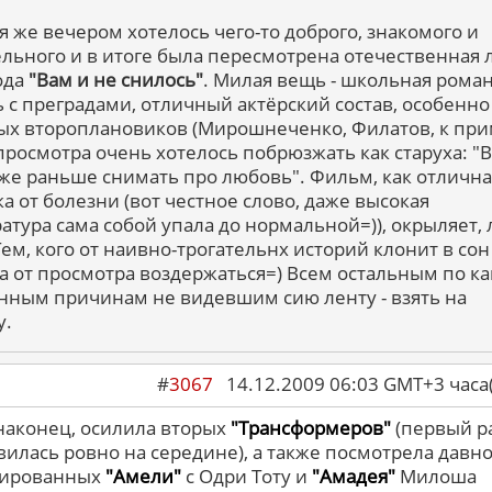
я же вечером хотелось чего-то доброго, знакомого и
ельного и в итоге была пересмотрена отечественная 
года
"Вам и не снилось"
. Милая вещь - школьная роман
 с преградами, отличный актёрский состав, особенно
ых второплановиков (Мирошнеченко, Филатов, к при
просмотра очень хотелось побрюзжать как старуха: "
же раньше снимать про любовь". Фильм, как отлична
ка от болезни (вот честное слово, даже высокая
атура сама собой упала до нормальной=)), окрыляет, 
Тем, кого от наивно-трогательнх историй клонит в сон 
а от просмотра воздержаться=) Всем остальным по ка
анным причинам не видевшим сию ленту - взять на
у.
#
3067
14.12.2009 06:03 GMT+3 ча
 наконец, осилила вторых
"Трансформеров"
(первый р
вилась ровно на середине), а также посмотрела давн
нированных
"Амели"
с Одри Тоту и
"Амадея"
Милоша