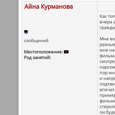
Айна Курманова
Как то
вчера 
гражда
Мне во
сообщений
разные
мне не
Местоположение:
фильма
Род занятий:
смотрет
наркома
пор мн
и напр
подтве
впечат
пример
фильме
стерил
ли буд