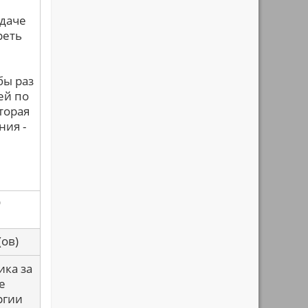
адаче
реть
бы раз
ей по
торая
ния -
о
са(ов)
ика за
е
ргии