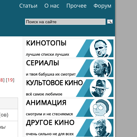
Статьи
О нас
Прочее
Форум
18
] [
19
]
са(ов)
мы