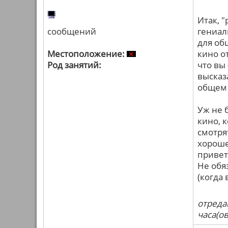
Итак, 
сообщений
гениал
для об
Местоположение:
кино о
Род занятий:
что вы
высказ
общем 
Уж не 
кино, 
смотря
хорошег
привет
Не обя
(когда 
отреда
часа(ов