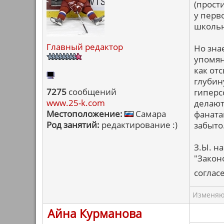
(прости
у перв
школьн
Главный редактор
Но зна
упомян
как от
глубину
7275
сообщений
гиперс
www.25-k.com
делают
Местоположение:
Самара
фаната
Род занятий:
редактирование :)
забыто
З.Ы. н
"Закон
соглас
Изменяю 
Айна Курманова