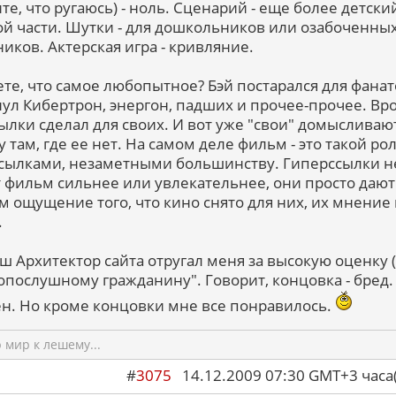
те, что ругаюсь) - ноль. Сценарий - еще более детски
ой части. Шутки - для дошкольников или озабоченны
иков. Актерская игра - кривляние.
ете, что самое любопытное? Бэй постарался для фанат
ул Кибертрон, энергон, падших и прочее-прочее. Вр
сылки сделал для своих. И вот уже "свои" домысливаю
 там, где ее нет. На самом деле фильм - это такой рол
сылками, незаметными большинству. Гиперссылки н
 фильм сильнее или увлекательнее, они просто дают
м ощущение того, что кино снято для них, их мнение
.
аш Архитектор сайта отругал меня за высокую оценку (
опослушному гражданину". Говорит, концовка - бред.
ен. Но кроме концовки мне все понравилось.
мир к лешему...
#
3075
14.12.2009 07:30 GMT+3 ча