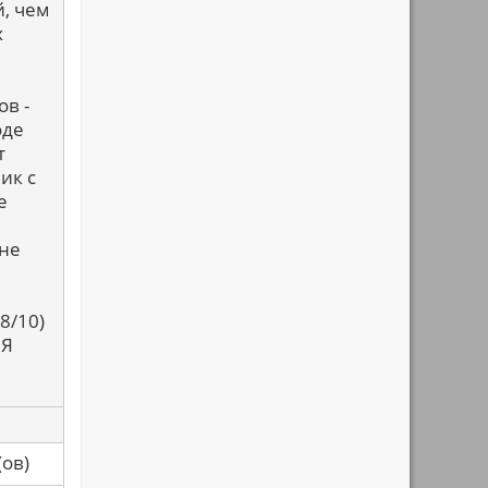
й, чем
х
ов -
оде
т
ик с
е
 не
8/10)
 Я
са(ов)