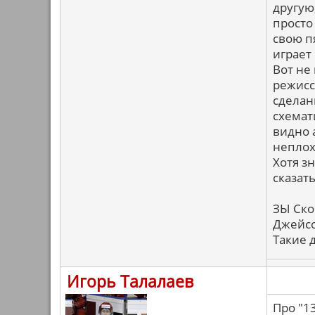
другую
просто
свою пя
играет
Вот не 
режиссе
сделан
схемат
видно 
неплох
Хотя з
сказат
ЗЫ Ско
Джейсо
Такие д
Игорь Талалаев
Про "1