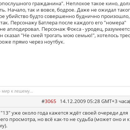
опослушного гражданина". Неплохое такое кино, до
ть. Начало, так и вовсе, бодрое. Даже не ожидал таког
ое убийство будто совершенно буднично произошло,
 так. Персонажу Батлера после каждого его "номера"
не аплодировал. Персонаж Фокса - уродец, разумеетс
он сказал "Не смей трогать мою семью!", хотелось тре
 роже прямо через ноутбук.
мир к лешему...
#
3065
14.12.2009 05:28 GMT+3 ча
 "13" уже около года кажется ждёт своей очереди для
его просмотра, но всё как-то не судьба (может оно и к
у).