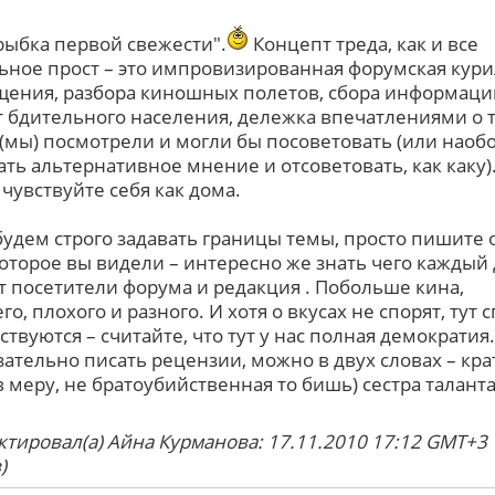
"рыбка первой свежести".
Концепт треда, как и все
ьное прост – это импровизированная форумская кури
щения, разбора киношных полетов, сбора информаци
т бдительного населения, дележка впечатлениями о 
 (мы) посмотрели и могли бы посоветовать (или наоб
ать альтернативное мнение и отсоветовать, как каку).
чувствуйте себя как дома.
будем строго задавать границы темы, просто пишите 
которое вы видели – интересно же знать чего каждый
т посетители форума и редакция . Побольше кина,
о, плохого и разного. И хотя о вкусах не спорят, тут 
ствуются – считайте, что тут у нас полная демократия.
зательно писать рецензии, можно в двух словах – кра
в меру, не братоубийственная то бишь) сестра таланта
ктировал(а) Айна Курманова: 17.11.2010 17:12 GMT+3
)