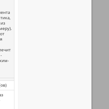
лента
тика,
 из
меру).
Вот
я
лечит
-
ким-
са(ов)
аз
о