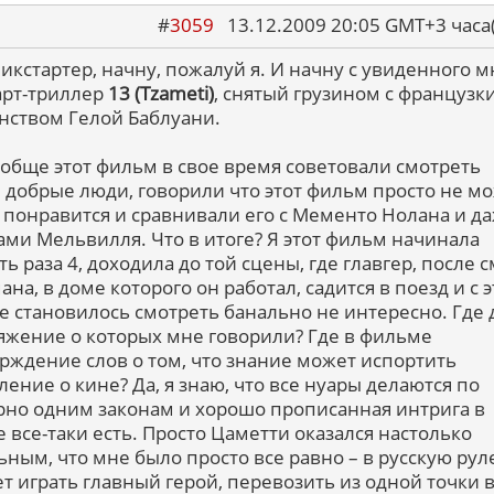
#
3059
13.12.2009 20:05 GMT+3 ча
пикстартер, начну, пожалуй я. И начну с увиденного 
арт-триллер
13 (Tzameti)
, снятый грузином с французк
нством Гелой Баблуани.
обще этот фильм в свое время советовали смотреть
 добрые люди, говорили что этот фильм просто не м
 понравится и сравнивали его с Мементо Нолана и да
ми Мельвилля. Что в итоге? Я этот фильм начинала
ь раза 4, доходила до той сцены, где главгер, после 
на, в доме которого он работал, садится в поезд и с 
е становилось смотреть банально не интересно. Где 
яжение о которых мне говорили? Где в фильме
рждение слов о том, что знание может испортить
ление о кине? Да, я знаю, что все нуары делаются по
но одним законам и хорошо прописанная интрига в
 все-таки есть. Просто Цаметти оказался настолько
ьным, что мне было просто все равно – в русскую рул
ет играть главный герой, перевозить из одной точки 