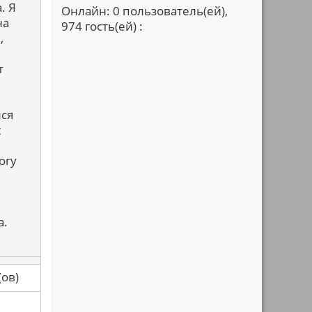
. Я
Онлайн: 0 пользователь(ей),
на
974 гость(ей) :
,
т
ся
к
огу
а.
са(ов)