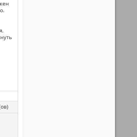
лжен
о.
я.
снуть
са(ов)