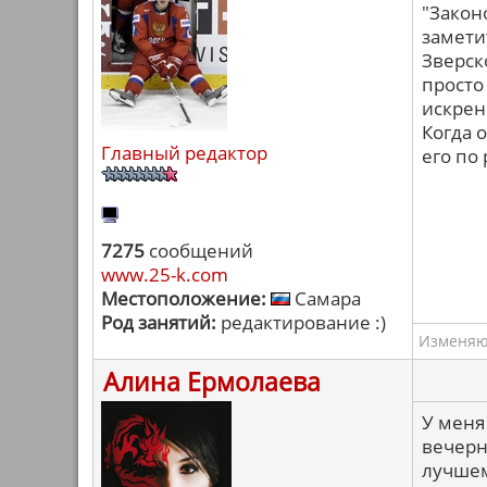
"Закон
замети
Зверск
просто
искрен
Когда 
Главный редактор
его по
7275
сообщений
www.25-k.com
Местоположение:
Самара
Род занятий:
редактирование :)
Изменяю 
Алина Ермолаева
У меня
вечерн
лучшем