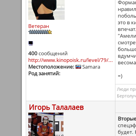
Форман
нравил
поболь
это в 
Ветеран
впечатл
"Амели"
смотре
большо
400
сообщений
вдумчи
http://www.kinopoisk.ru/level/79/...
весома
Местоположение:
Samara
Род занятий:
=)
Люди при
Бертолу
Игорь Талалаев
Вторые
спецэф
будет.