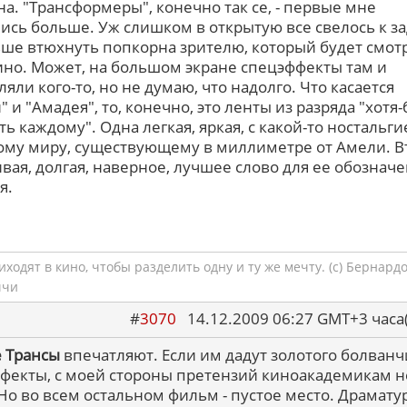
а. "Трансформеры", конечно так се, - первые мне
ись больше. Уж слишком в открытую все свелось к з
ше втюхнуть попкорна зрителю, который будет смот
кино. Может, на большом экране спецэффекты там и
яли кого-то, но не думаю, что надолго. Что касается
 и "Амадея", то, конечно, это ленты из разряда "хотя-
ть каждому". Одна легкая, яркая, с какой-то ностальги
му миру, существующему в миллиметре от Амели. В
вая, долгая, наверное, лучшее слово для ее обозначе
я.
ходят в кино, чтобы разделить одну и ту же мечту. (с) Бернард
ччи
#
3070
14.12.2009 06:27 GMT+3 ча
 Трансы
впечатляют. Если им дадут золотого болванч
фекты, с моей стороны претензий киноакадемикам н
 Но во всем остальном фильм - пустое место. Драмату