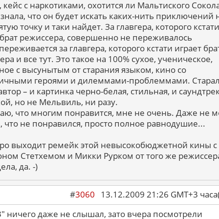
, кейс с наркотиками, охотится ли Мальтиского Сокола
 знала, что он будет искать каких-нить приключений 
тую точку и таки найдет. За главгера, которого кстати
 брат режиссера, совершенно не переживалось
переживается за главгера, которого кстати играет бра
ра и все тут. Это такое на 100% сухое, ученическое,
ное с высунытым от старания языком, кино со
ичными героями и дилеммами-проблеммами. Старал
автор – и картинка черно-белая, стильная, и саундтре
ой, но не Мельвиль, ни разу.
наю, что многим понравится, мне не очень. Даже не м
ь, что не понравился, просто полное равнодушие...
ро выходит ремейк этой невысокобюджетной кины с
ном Стетхемом и Микки Рурком от того же режиссер
ела, да. -)
#
3060
13.12.2009 21:26 GMT+3 ча
3" ничего даже не слышал, зато вчера посмотрели