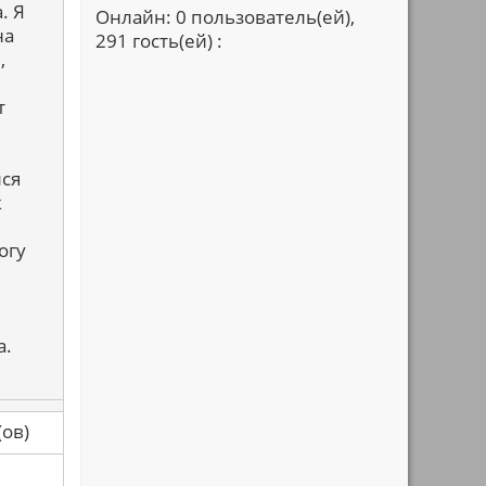
. Я
Онлайн: 0 пользователь(ей),
на
291 гость(ей) :
,
т
ся
к
огу
а.
са(ов)