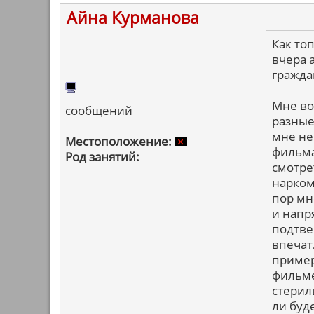
Айна Курманова
Как то
вчера 
гражда
Мне во
сообщений
разные
мне не
Местоположение:
фильма
Род занятий:
смотрет
наркома
пор мн
и напр
подтве
впечат
пример
фильме
стерил
ли буд