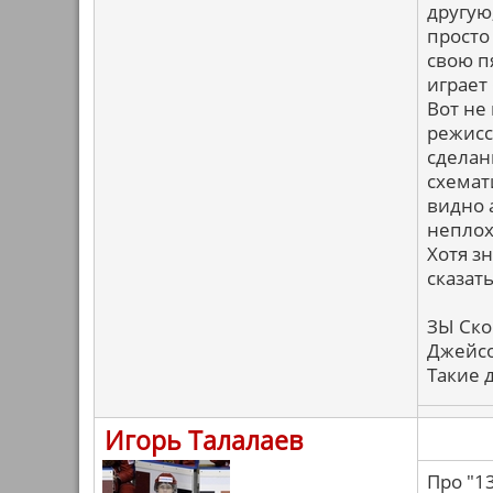
другую
просто
свою пя
играет
Вот не 
режиссе
сделан
схемат
видно 
неплох
Хотя з
сказат
ЗЫ Ско
Джейсо
Такие д
Игорь Талалаев
Про "1