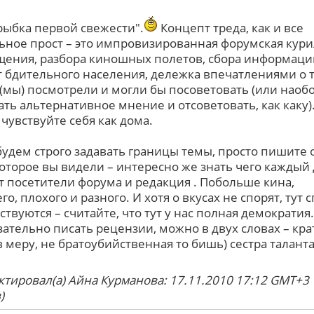
"рыбка первой свежести".
Концепт треда, как и все
ьное прост – это импровизированная форумская кури
щения, разбора киношных полетов, сбора информаци
т бдительного населения, дележка впечатлениями о 
 (мы) посмотрели и могли бы посоветовать (или наоб
ать альтернативное мнение и отсоветовать, как каку).
чувствуйте себя как дома.
будем строго задавать границы темы, просто пишите 
которое вы видели – интересно же знать чего каждый
т посетители форума и редакция . Побольше кина,
о, плохого и разного. И хотя о вкусах не спорят, тут 
ствуются – считайте, что тут у нас полная демократия.
зательно писать рецензии, можно в двух словах – кра
в меру, не братоубийственная то бишь) сестра таланта
ктировал(а) Айна Курманова: 17.11.2010 17:12 GMT+3
)