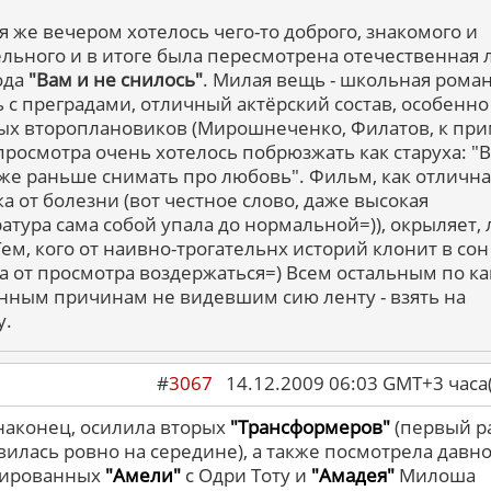
я же вечером хотелось чего-то доброго, знакомого и
ельного и в итоге была пересмотрена отечественная 
года
"Вам и не снилось"
. Милая вещь - школьная роман
 с преградами, отличный актёрский состав, особенно
ых второплановиков (Мирошнеченко, Филатов, к при
просмотра очень хотелось побрюзжать как старуха: "
же раньше снимать про любовь". Фильм, как отлична
ка от болезни (вот честное слово, даже высокая
атура сама собой упала до нормальной=)), окрыляет, 
Тем, кого от наивно-трогательнх историй клонит в сон 
а от просмотра воздержаться=) Всем остальным по ка
анным причинам не видевшим сию ленту - взять на
у.
#
3067
14.12.2009 06:03 GMT+3 ча
 наконец, осилила вторых
"Трансформеров"
(первый р
вилась ровно на середине), а также посмотрела давн
нированных
"Амели"
с Одри Тоту и
"Амадея"
Милоша