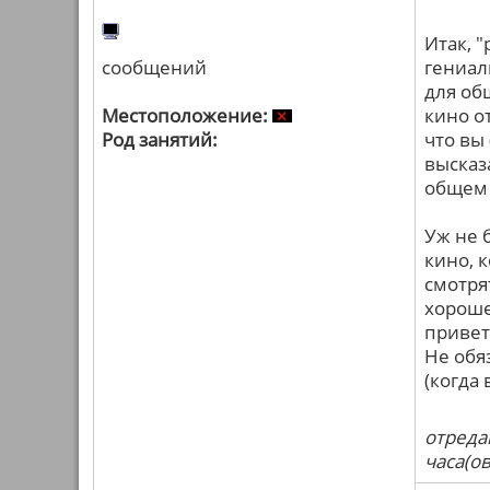
Итак, 
сообщений
гениал
для об
Местоположение:
кино о
Род занятий:
что вы
высказ
общем 
Уж не 
кино, 
смотря
хорошег
привет
Не обя
(когда 
отреда
часа(ов