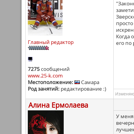
"Закон
замети
Зверск
просто
искрен
Когда 
Главный редактор
его по
7275
сообщений
www.25-k.com
Местоположение:
Самара
Род занятий:
редактирование :)
Изменяю 
Алина Ермолаева
У меня
вечерн
лучшем