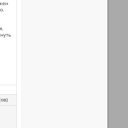
лжен
о.
я.
снуть
са(ов)