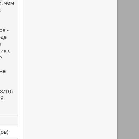
й, чем
х
ов -
оде
т
ик с
е
 не
8/10)
 Я
са(ов)