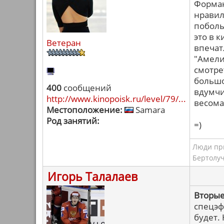
Форман
нравил
поболь
это в 
Ветеран
впечатл
"Амели"
смотре
большо
400
сообщений
вдумчи
http://www.kinopoisk.ru/level/79/...
весома
Местоположение:
Samara
Род занятий:
=)
Люди при
Бертолу
Игорь Талалаев
Вторые
спецэф
будет.