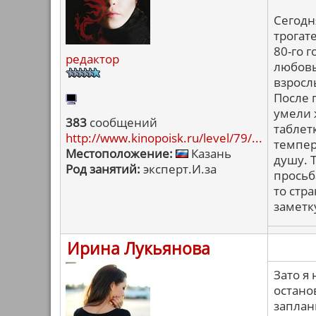
Сегодн
трогат
80-го 
редактор
любовь
взросл
После 
умели 
383
сообщений
таблет
http://www.kinopoisk.ru/level/79/...
темпер
Местоположение:
Казань
душу. 
Род занятий:
эксперт.И.за
просьб
то стр
заметк
Ирина Лукьянова
Зато я
остано
запла