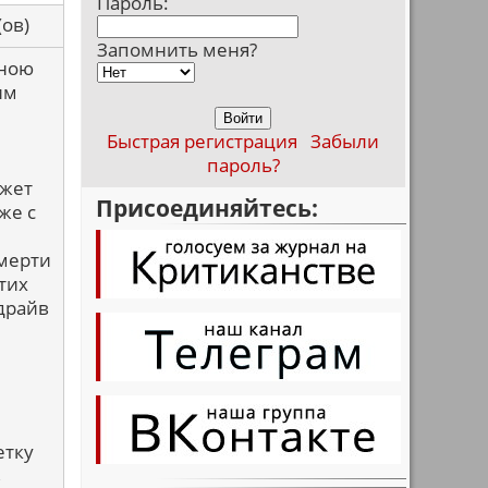
Пароль:
са(ов)
Запомнить меня?
мною
им
Быстрая регистрация
Забыли
пароль?
ожет
Присоединяйтесь:
же с
смерти
этих
драйв
етку
в