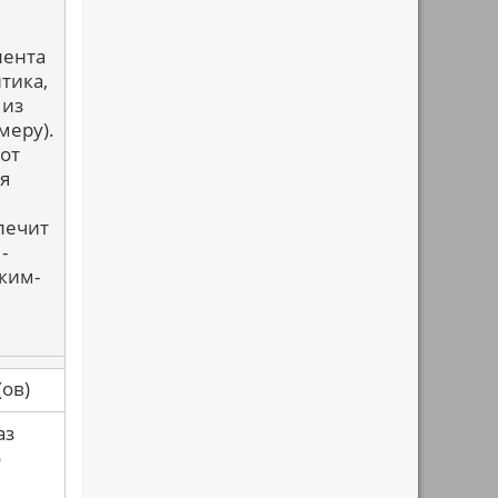
лента
тика,
 из
меру).
Вот
я
лечит
-
ким-
са(ов)
аз
о