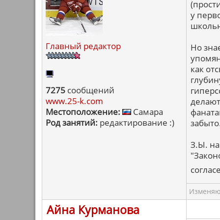
(прости
у перв
школьн
Главный редактор
Но зна
упомян
как от
глубину
7275
сообщений
гиперс
www.25-k.com
делают
Местоположение:
Самара
фаната
Род занятий:
редактирование :)
забыто
З.Ы. н
"Закон
соглас
Изменяю 
Айна Курманова