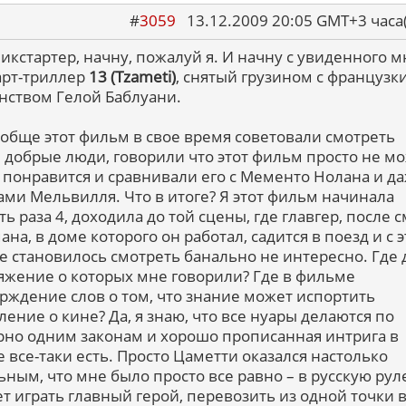
#
3059
13.12.2009 20:05 GMT+3 ча
пикстартер, начну, пожалуй я. И начну с увиденного 
арт-триллер
13 (Tzameti)
, снятый грузином с французк
нством Гелой Баблуани.
обще этот фильм в свое время советовали смотреть
 добрые люди, говорили что этот фильм просто не м
 понравится и сравнивали его с Мементо Нолана и да
ми Мельвилля. Что в итоге? Я этот фильм начинала
ь раза 4, доходила до той сцены, где главгер, после 
на, в доме которого он работал, садится в поезд и с 
е становилось смотреть банально не интересно. Где 
яжение о которых мне говорили? Где в фильме
рждение слов о том, что знание может испортить
ление о кине? Да, я знаю, что все нуары делаются по
но одним законам и хорошо прописанная интрига в
 все-таки есть. Просто Цаметти оказался настолько
ьным, что мне было просто все равно – в русскую рул
ет играть главный герой, перевозить из одной точки 