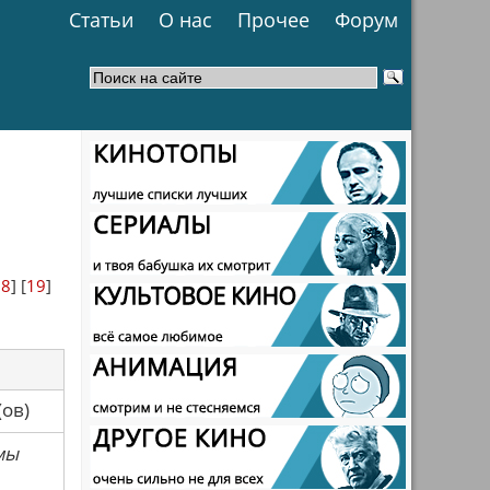
Статьи
О нас
Прочее
Форум
18
] [
19
]
са(ов)
мы