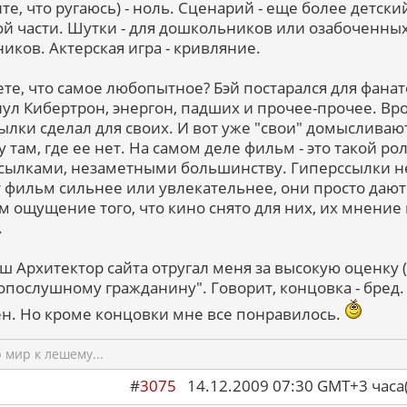
те, что ругаюсь) - ноль. Сценарий - еще более детски
ой части. Шутки - для дошкольников или озабоченны
иков. Актерская игра - кривляние.
ете, что самое любопытное? Бэй постарался для фанат
ул Кибертрон, энергон, падших и прочее-прочее. Вр
сылки сделал для своих. И вот уже "свои" домысливаю
 там, где ее нет. На самом деле фильм - это такой рол
сылками, незаметными большинству. Гиперссылки н
 фильм сильнее или увлекательнее, они просто дают
м ощущение того, что кино снято для них, их мнение
.
аш Архитектор сайта отругал меня за высокую оценку (
опослушному гражданину". Говорит, концовка - бред.
ен. Но кроме концовки мне все понравилось.
мир к лешему...
#
3075
14.12.2009 07:30 GMT+3 ча