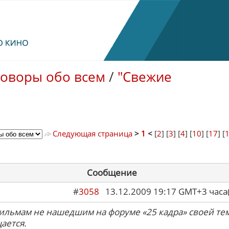
говоры обо всем
/
"Свежие
Следующая страница
>
1
<
[
2
] [
3
] [
4
] [
10
] [
17
] [
Сообщение
#
3058
13.12.2009 19:17 GMT+3 ча
ильмам не нашедшим на форуме «25 кадра» своей те
ается.