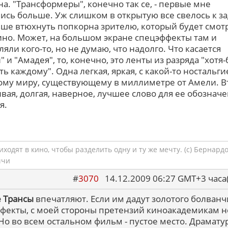
а. "Трансформеры", конечно так се, - первые мне
ись больше. Уж слишком в открытую все свелось к з
ше втюхнуть попкорна зрителю, который будет смот
кино. Может, на большом экране спецэффекты там и
яли кого-то, но не думаю, что надолго. Что касается
 и "Амадея", то, конечно, это ленты из разряда "хотя-
ть каждому". Одна легкая, яркая, с какой-то ностальги
му миру, существующему в миллиметре от Амели. В
вая, долгая, наверное, лучшее слово для ее обозначе
я.
ходят в кино, чтобы разделить одну и ту же мечту. (с) Бернард
ччи
#
3070
14.12.2009 06:27 GMT+3 ча
 Трансы
впечатляют. Если им дадут золотого болванч
фекты, с моей стороны претензий киноакадемикам н
 Но во всем остальном фильм - пустое место. Драмату