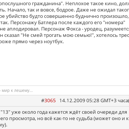
опослушного гражданина". Неплохое такое кино, до
ть. Начало, так и вовсе, бодрое. Даже не ожидал таког
ое убийство будто совершенно буднично произошло,
 так. Персонажу Батлера после каждого его "номера"
не аплодировал. Персонаж Фокса - уродец, разумеетс
он сказал "Не смей трогать мою семью!", хотелось тре
 роже прямо через ноутбук.
мир к лешему...
#
3065
14.12.2009 05:28 GMT+3 ча
 "13" уже около года кажется ждёт своей очереди для
его просмотра, но всё как-то не судьба (может оно и к
у).