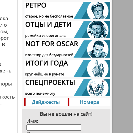
лка
и о
том,
орот
 В
о
 день
споры
ткость
Дайджесты
Номера
.
Вы не вошли на сайт!
Имя: