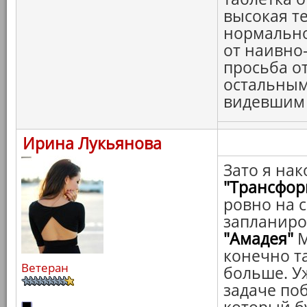
высокая т
нормальной
от наивно-
просьба о
остальным
видевшим с
Ирина Лукьянова
Зато я нак
"Трансфор
ровно на с
запланир
"Амадея"
М
конечно та
Ветеран
больше. У
задаче по