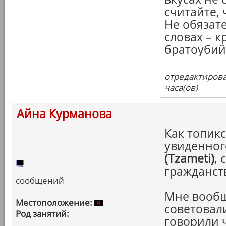
считайте, 
Не обязат
словах – к
братоубий
отредактирова
часа(ов)
Айна Курманова
Как топикс
увиденног
(Tzameti)
,
гражданст
сообщений
Мне вообщ
Местоположение:
советовал
Род занятий:
говорили 