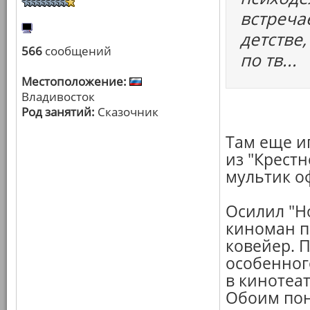
встреча
детстве
566
сообщений
по тв...
Местоположение:
Владивосток
Род занятий:
Сказочник
Там еще и
из "Крестн
мультик о
Осилил "Но
киноман п
ковейер. П
особенного
в кинотеат
Обоим пон