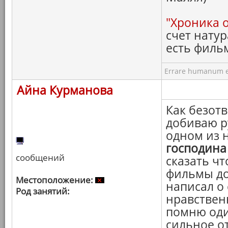
"Хроника 
счет натур
есть филь
Errare humanum e
Айна Курманова
Как безотв
добиваю р
одном из 
господина
сообщений
сказать чт
фильмы до
Местоположение:
написал о
Род занятий:
нравствен
помню оди
сильное о