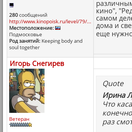
различным
кино", "Ре
280
сообщений
самом дел
http://www.kinopoisk.ru/level/79/...
дома и св
Местоположение:
еще нужно
Подмосковье
Род занятий:
Keeping body and
soul together
Игорь Снегирев
Quote
Ирина Л
Что каса
конечно,
Ветеран
раз смо