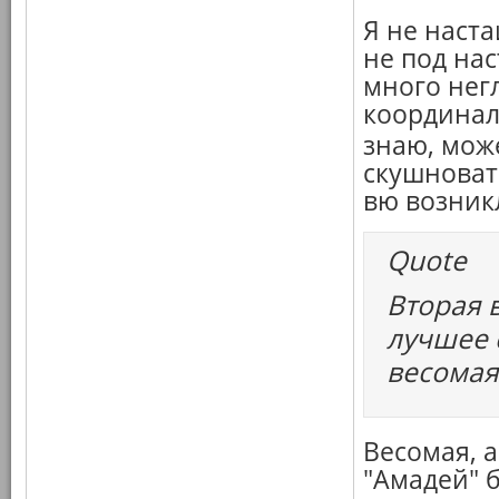
Я не наст
не под нас
много нег
координаль
знаю, мож
скушноват
вю возник
Quote
Вторая 
лучшее 
весомая
Весомая, а
"Амадей" 