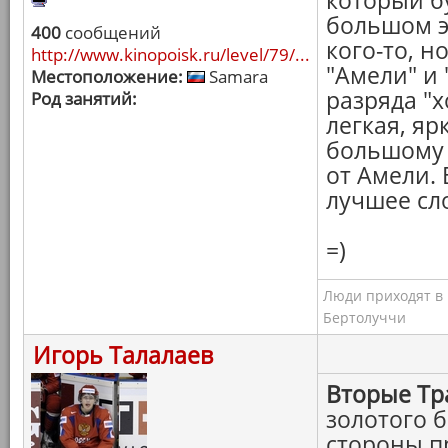
который бу
большом э
400
сообщений
кого-то, н
http://www.kinopoisk.ru/level/79/...
"Амели" и 
Местоположение:
Samara
разряда "х
Род занятий:
легкая, яр
большому 
от Амели. 
лучшее сло
=)
Люди приходят в к
Бертолуччи
Игорь Талалаев
Вторые Тр
золотого 
стороны п