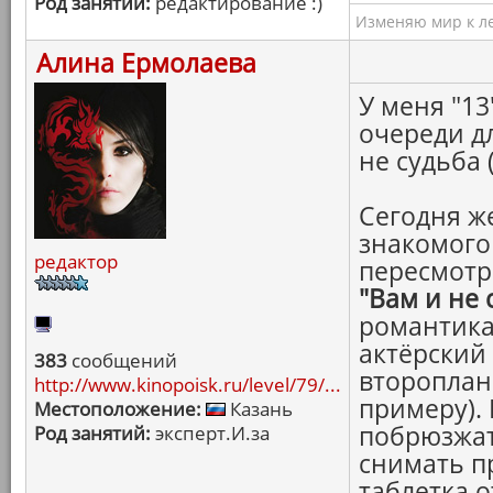
Род занятий:
редактирование :)
Изменяю мир к ле
Алина Ермолаева
У меня "13
очереди дл
не судьба 
Сегодня же
знакомого 
редактор
пересмотр
"Вам и не 
романтика
актёрский 
383
сообщений
второплан
http://www.kinopoisk.ru/level/79/...
примеру).
Местоположение:
Казань
побрюзжат
Род занятий:
эксперт.И.за
снимать п
таблетка о