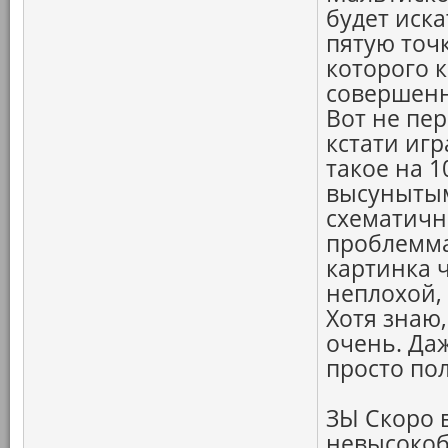
будет иск
пятую точк
которого к
совершенн
Вот не пер
кстати игр
такое на 1
высунытым
схематичн
проблемма
картинка ч
неплохой, 
Хотя знаю
очень. Даж
просто по
ЗЫ Скоро 
невысоко