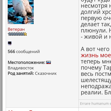
несмотря 
долгий хро
первую оче
делает так
Ветеран
плюнули. 
- живой и
А вот чего
566
сообщений
жизнь мое
теперь мн
Местоположение:
почему Тар
Владивосток
весь пост
Род занятий:
Сказочник
шелестящу
неподража
реалии. Бл
Errare humanum e