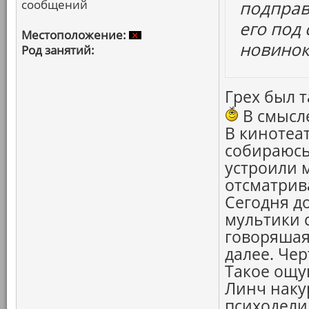
сообщений
подправ
его под
Местоположение:
новинок
Род занятий:
Грех был т
В смысле
В кинотеат
собираюсь
устроили 
отсматрив
Сегодня д
мультики с
говоряшая
далее. Чер
Такое ощу
Линч наку
психодели