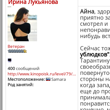
Ирина Лукьянова
Айна
, здо
приятно з
смотрел и 
непонравил
нибудь вст
Ветеран
Сейчас то
ублюдков"
Тарантину
своеобраз
400
сообщений
повернутос
http://www.kinopoisk.ru/level/79/...
стороны н
Местоположение:
Samara
когда запа
Род занятий:
еще до пр
принимала,
понравится
конечно, м