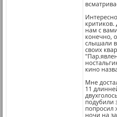
всматривае
Интересно
критиков.
нам с вами
конечно, о
слышали в
своих квар
"Пар.явле
ностальги
кино назва
Мне достал
11 длинне
двухголосы
подубили з
попросил 
ночи на за