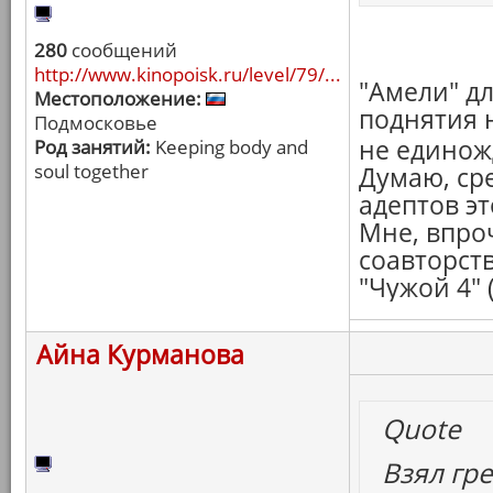
280
сообщений
http://www.kinopoisk.ru/level/79/...
"Амели" дл
Местоположение:
поднятия н
Подмосковье
не едино
Род занятий:
Keeping body and
soul together
Думаю, ср
адептов э
Мне, впро
соавторст
"Чужой 4" 
Айна Курманова
Quote
Взял гре