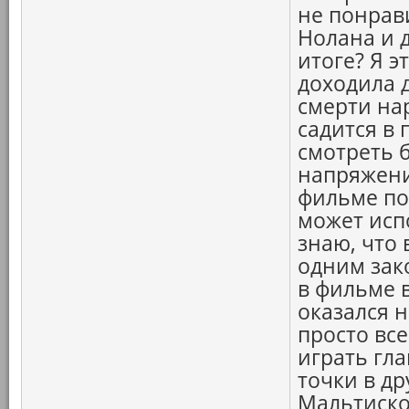
не понрав
Нолана и 
итоге? Я э
доходила д
смерти нар
садится в 
смотреть 
напряжени
фильме по
может исп
знаю, что
одним зак
в фильме в
оказался 
просто все
играть гл
точки в др
Мальтиског