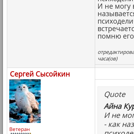
И не могу 
называетс
психодели
встречаетс
помню его 
отредактирова
часа(ов)
Сергей Сысойкин
Quote
Айна Ку
И не мо
- как на
Ветеран
психоде