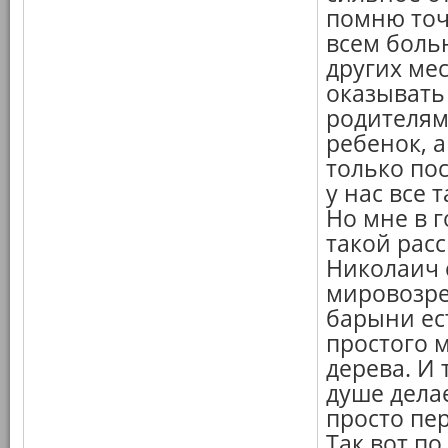
помню точ
всем больн
других мес
оказывать
родителям,
ребенок, 
только по
у нас все 
Но мне в г
такой расс
Николаич 
мировозре
барыни ес
простого 
дерева. И 
душе делае
просто пе
Так вот п