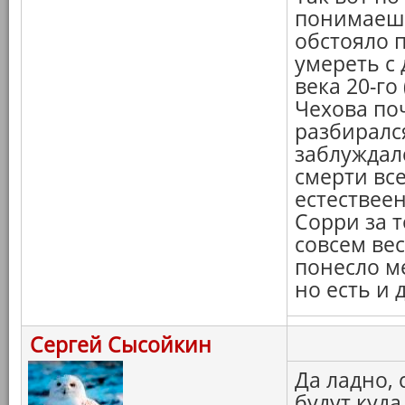
понимаешь,
обстояло 
умереть с 
века 20-го
Чехова по
разбирался
заблуждалс
смерти все
естествеен
Сорри за т
совсем вес
понесло ме
но есть и д
Сергей Сысойкин
Да ладно,
будут куда