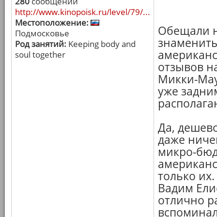
280
сообщений
http://www.kinopoisk.ru/level/79/...
Местоположение:
Обещали на
Подмосковье
знамениты
Род занятий:
Keeping body and
американс
soul together
отзывов н
Микки-Мау
уже задним
располага
Да, дешево
даже ниче
микро-бюд
американск
только их.
Вадим Ели
отлично ра
вспоминал 