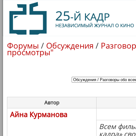
Форумы
/
Обсуждения
/
Разговор
просмотры"
Автор
Айна Курманова
Всем филь
кадра» св