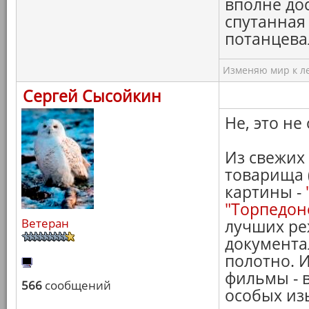
вполне дос
спутанная 
потанцева
Изменяю мир к ле
Сергей Сысойкин
Не, это не 
Из свежих
товарища 
картины -
"Торпедон
Ветеран
лучших ре
документа
полотно. И
фильмы - 
566
сообщений
особых из