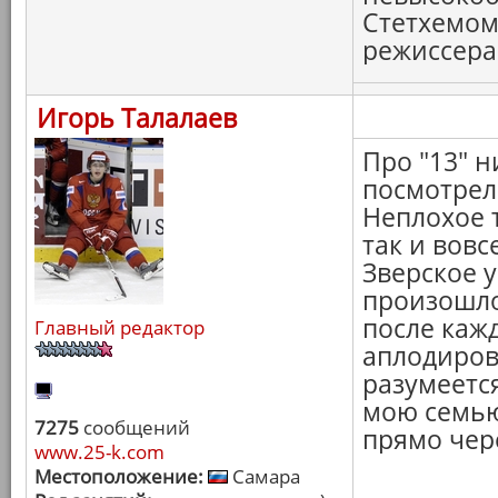
Стетхемом
режиссера. 
Игорь Талалаев
Про "13" н
посмотрел
Неплохое 
так и вовс
Зверское 
произошло
после каж
Главный редактор
аплодиров
разумеется
мою семью!
7275
сообщений
прямо чер
www.25-k.com
Местоположение:
Самара