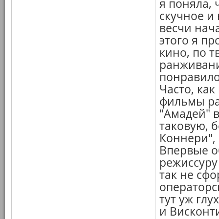
я поняла, 
скучное и 
весчи нач
этого я пр
кино, по т
ранживани
понравилос
Часто, ка
фильмы ра
"Амадей" 
таковую, 
Коннери",
Впервые о
режиссуру 
так не сф
операторск
тут уж глу
и Висконти