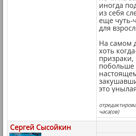
иногда по
из себя сл
еще чуть-
для взросл
На самом д
хоть когд
призраки,
побольше 
настояще
закушавши
это уныла
отредактирова
часа(ов)
Сергей Сысойкин