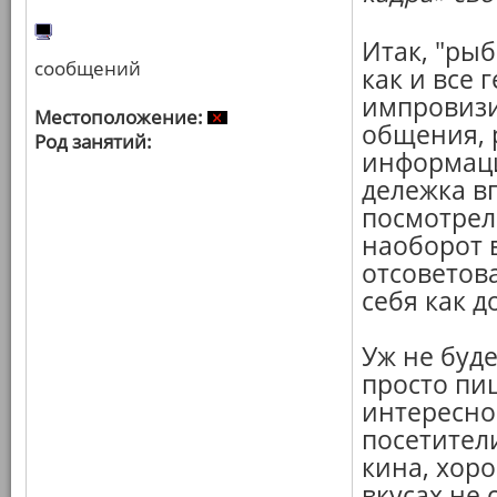
Итак, "рыб
сообщений
как и все 
импровизи
Местоположение:
общения, 
Род занятий:
информаци
дележка в
посмотрел
наоборот 
отсоветова
себя как д
Уж не буд
просто пи
интересно
посетител
кина, хоро
вкусах не 