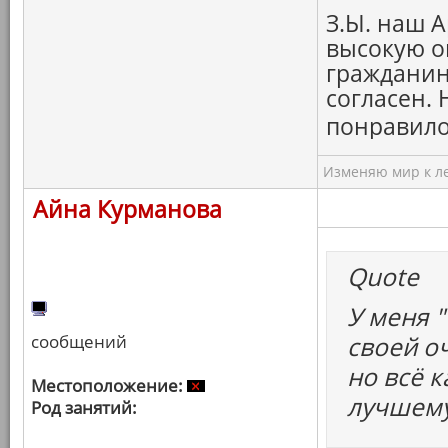
З.Ы. наш А
высокую о
гражданину
согласен.
понравило
Изменяю мир к ле
Айна Курманова
Quote
У меня "
сообщений
своей о
но всё к
Местоположение:
лучшему
Род занятий: