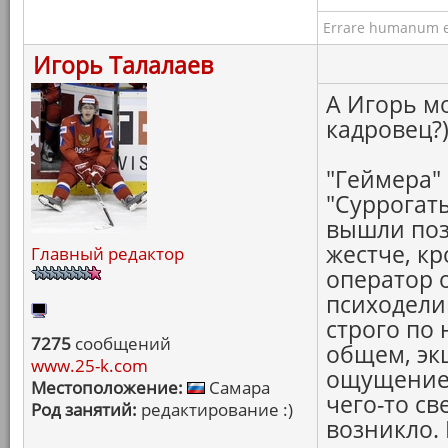
Errare humanum e
Игорь Талалаев
А Игорь мо
кадровец?
"Геймера"
"Суррогаты
вышли поз
жестче, к
Главный редактор
оператор 
психодели
строго по
7275
сообщений
общем, эк
www.25-k.com
ощущение 
Местоположение:
Самара
чего-то св
Род занятий:
редактирование :)
возникло. 