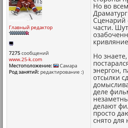
Но во всем
Драматурги
Сценарий -
части. Шу
Главный редактор
озабоченн
кривляние
7275
сообщений
Но знаете
www.25-k.com
постаралс
Местоположение:
Самара
энергон, 
Род занятий:
редактирование :)
отсылки сд
домысливаю
деле фильм
незаметны
делают фи
просто да
снято для 