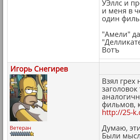
УЭллс и п
и меня в ч
один филь
"Амели" д
"Делликате
Вотъ
Игорь Снегирев
Взял грех 
заголовок
аналогичну
фильмов, 
http://25-
Думаю, эти
Ветеран
Были мысл