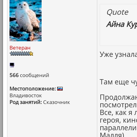
Quote
Айна Ку
Ветеран
Уже узнала
566
сообщений
Там еще ч
Местоположение:
Владивосток
Продолжаю
Род занятий:
Сказочник
посмотре
Все, как я
героя, кин
параллели
Малля)