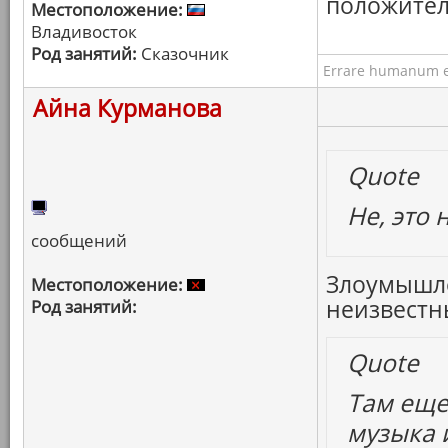
положител
Местоположение:
Владивосток
Род занятий:
Сказочник
Errare humanum e
Айна Курманова
Quote
Не, это 
сообщений
Злоумышле
Местоположение:
неизвестны
Род занятий:
Quote
Там еще
музыка и