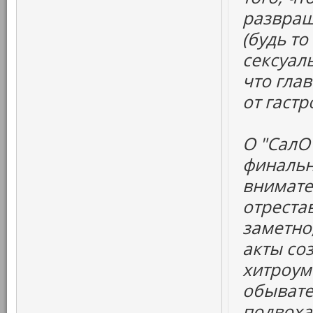
развращ
(будь т
сексуаль
что глав
от гаст
О "СалО"
финальн
внимате
отрестав
заметно
акты со
хитроум
обывате
подвоха.