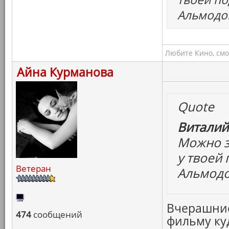
Альмодов
Любите Кино, смо
Айна Курманова
Quote
Виталий
Можно з
у твоей
Ветеран
Альмодов
Вчерашние
474
сообщений
фильму куд