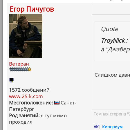
Егор Пичугов
Quote
TroyNick :
а "Джабер
Ветеран
Слишком давн
1572
сообщений
www.25-k.com
Местоположение:
Санкт-
Петербург
Темная сторона "
Род занятий:
я тут мимо
проходил
VK
|
Кинориум