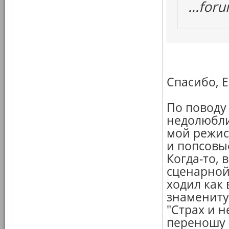
...fo
Спасибо, Е
По поводу
недолюбли
мой режисс
и попсовы
Когда-то, 
сценарной 
ходил как
знамениту
"Страх и н
переношу 