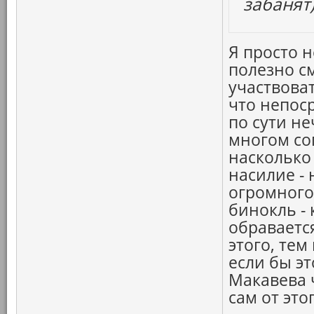
забанят)
Я просто 
полезно см
участвоват
что непос
по сути не
многом сог
насколько
насилие - 
огромного 
бинокль -
обраваетс
этого, тем
если бы э
Макавева ч
сам от это