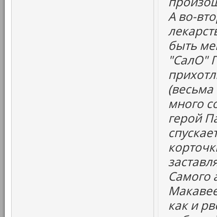
произош
А во-вт
лекарств
быть ме
"СалО" 
прихотл
(весьма
много со
герой Па
спускает
корточк
заставля
Самого а
Макавее
как и рв