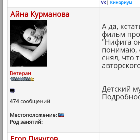
VK
|
Кинориум
Айна Курманова
А да, кста
фильм про 
"Нифига он
понимаю, 
снял, что 
авторского
Ветеран
Детский му
Подробност
474
сообщений
Местоположение:
Род занятий:
Егор Пичугов