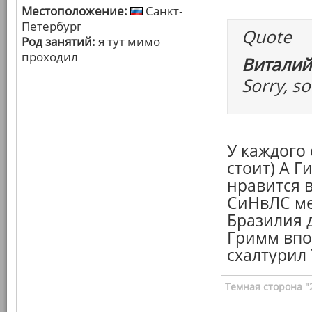
Местоположение:
Санкт-
Петербург
Quote
Род занятий:
я тут мимо
проходил
Виталий
Sorry, so
У каждого
стоит) А Г
нравится 
СиНвЛС ме
Бразилия 
Гримм впо
схалтурил 
Темная сторона "