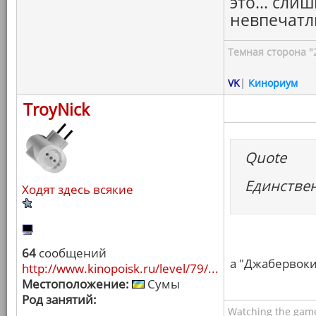
это... сли
невпечатл
Темная сторона "
VK
|
Кинориум
TroyNick
Quote
Единствен
Ходят здесь всякие
64
сообщений
а "Джабервоки"
http://www.kinopoisk.ru/level/79/...
Местоположение:
Сумы
Род занятий:
Watching the game