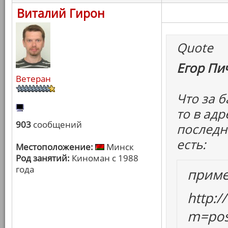
Виталий Гирон
Quote
Егор Пич
Ветеран
Что за б
то в ад
903
сообщений
последни
есть:
Местоположение:
Минск
Род занятий:
Киноман с 1988
года
прим
http:
m=pos