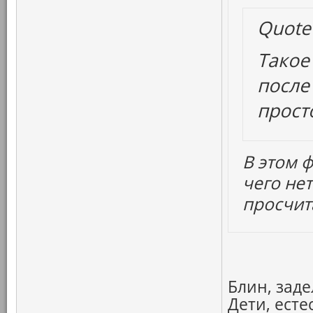
Quote
Такое
после
прост
В этом ф
чего не
просчит
Блин, заде
Дети, ест