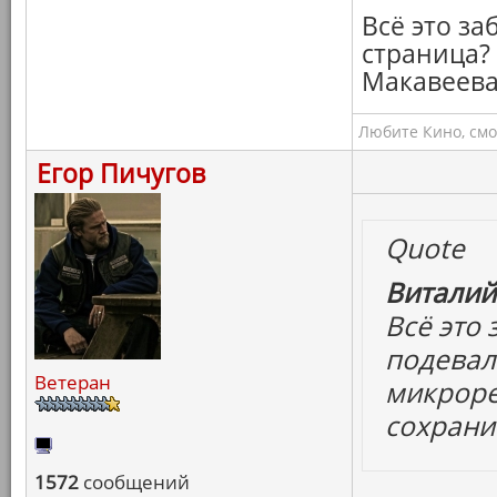
Всё это за
страница?
Макавеева
Любите Кино, смо
Егор Пичугов
Quote
Виталий
Всё это 
подевал
Ветеран
микроре
сохрани
1572
сообщений