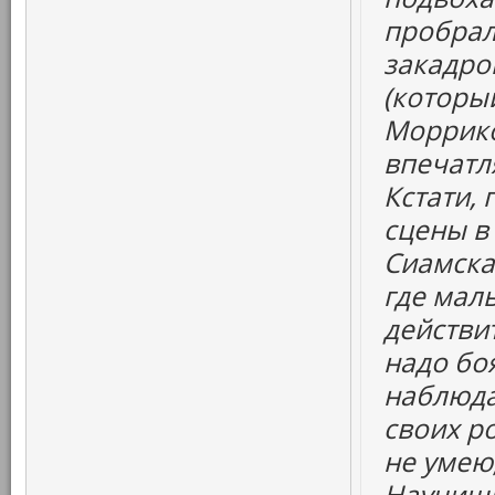
пробрал
закадро
(которы
Моррико
впечатл
Кстати,
сцены в
Сиамска
где маль
действи
надо бо
наблюда
своих ро
не умею,
Научиш