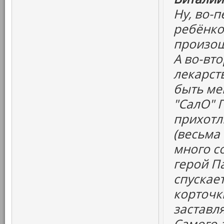
Ну, во-
ребёнко
произош
А во-вт
лекарств
быть ме
"СалО" 
прихотл
(весьма
много со
герой Па
спускает
корточк
заставля
Самого а