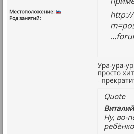
прим
Местоположение:
http:
Род занятий:
m=pos
...fo
Ура-ура-у
просто хит
- прекратит
Quote
Виталий
Ну, во-
ребёнко