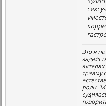
кулин
сексу
уместе
корре
гастр
Это я по
задейст
актерах
травму 
естеств
роли "М
судилас
говорить