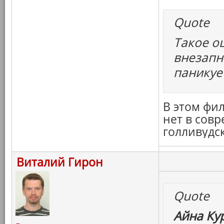
Quote
Такое о
внезапн
паникуе
В этом фил
нет в сов
голливудск
Виталий Гирон
Quote
Айна Ку