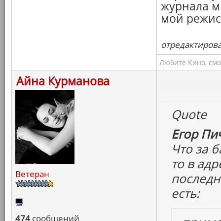
журнала м
мой режисс
отредактировал
Любите Кино, смо
Айна Курманова
Quote
Егор Пич
Что за б
то в ад
Ветеран
последни
есть:
474
сообщений