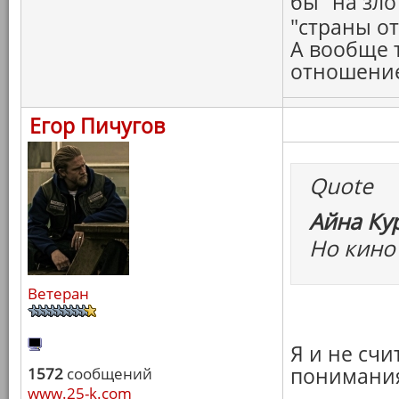
бы "на зло
"страны о
А вообще 
отношение.
Егор Пичугов
Quote
Айна Ку
Но кино 
Ветеран
Я и не сч
понимания
1572
сообщений
www.25-k.com