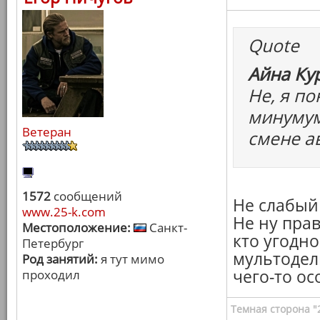
Quote
Айна Ку
Не, я по
минумум
Ветеран
смене а
1572
сообщений
Не слабый
www.25-k.com
Не ну пра
Местоположение:
Санкт-
кто угодно
Петербург
мультодел
Род занятий:
я тут мимо
чего-то ос
проходил
Темная сторона "