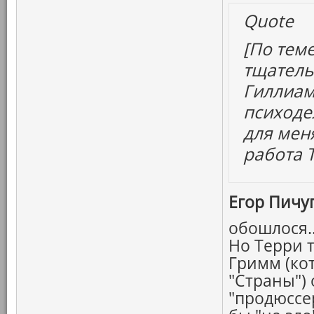
Quote
[По тем
тщатель
Гиллиама
психоде
для мен
работа 
Егор Пичуг
обошлося.
Но Терри т
Гримм (ко
"Страны") 
"продюссе