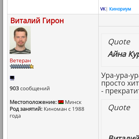
VK
|
Кинориум
Виталий Гирон
Quote
Айна Ку
Ветеран
Ура-ура-у
просто хит
903
сообщений
- прекратит
Местоположение:
Минск
Quote
Род занятий:
Киноман с 1988
года
Виталий