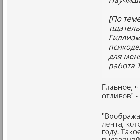
[По тем
тщатель
Гиллиама
психоде
для мен
работа 
Главное, 
отливов" 
"Вообража
лента, ко
году. Так
внезапной