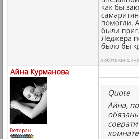
как бы зак
самаритяне
помогли. А
были приг
Леджера по
было бы к
Любите Кино, смо
Айна Курманова
Quote
Айна, п
обязаны
совратит
Ветеран
комнате,