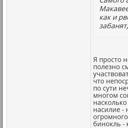
Макавее
как и рв
забанят)
Я просто 
полезно см
участвоват
что непос
по сути не
многом сог
насколько
насилие - 
огромного 
бинокль -