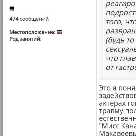
реагиро
подрост
474
сообщений
того, ч
развращ
Местоположение:
(будь т
Род занятий:
сексуаль
что глав
от гаст
Это я поня
задейство
актерах го
травму по
естествен
"Мисс Кана
Макавеев