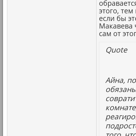
обраваетс
этого, тем
если бы э
Макавева ч
сам от это
Quote
Айна, п
обязаны
совратит
комнате,
реагиро
подрост
того, ч