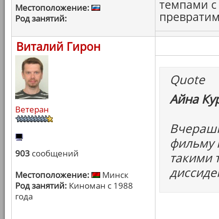
темпами с
Местоположение:
превратим
Род занятий:
Виталий Гирон
Quote
Айна Ку
Ветеран
Вчерашн
фильму к
903
сообщений
такими 
диссиде
Местоположение:
Минск
Род занятий:
Киноман с 1988
года