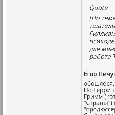
Quote
[По тем
тщатель
Гиллиама
психоде
для мен
работа 
Егор Пичуг
обошлося.
Но Терри т
Гримм (ко
"Страны") 
"продюссе