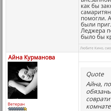
как бы зак
самаритяне
помогли. А
были приг
Леджера по
было бы к
Любите Кино, смо
Айна Курманова
Quote
Айна, п
обязаны
совратит
Ветеран
комнате,