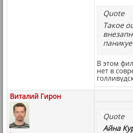
Quote
Такое о
внезапн
паникуе
В этом фил
нет в сов
голливудск
Виталий Гирон
Quote
Айна Ку