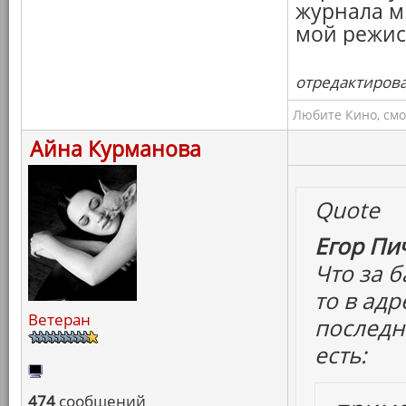
журнала м
мой режисс
отредактировал
Любите Кино, смо
Айна Курманова
Quote
Егор Пич
Что за б
то в ад
Ветеран
последни
есть:
474
сообщений