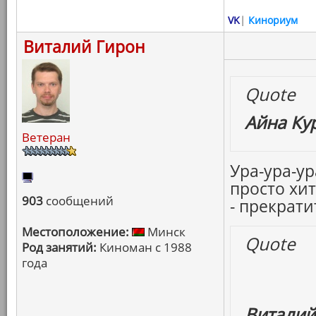
VK
|
Кинориум
Виталий Гирон
Quote
Айна Ку
Ветеран
Ура-ура-у
просто хит
903
сообщений
- прекратит
Местоположение:
Минск
Quote
Род занятий:
Киноман с 1988
года
Виталий