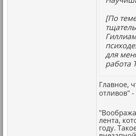
[По тем
тщатель
Гиллиама
психоде
для мен
работа 
Главное, 
отливов" 
"Вообража
лента, ко
году. Так
внезапной