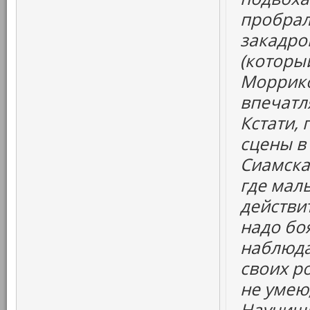
пробрал
закадро
(которы
Моррико
впечатл
Кстати,
сцены в
Сиамска
где маль
действи
надо бо
наблюда
своих ро
не умею,
Научиш