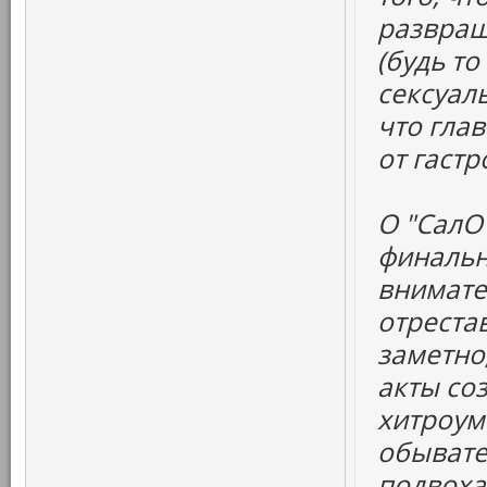
развращ
(будь т
сексуаль
что глав
от гаст
О "СалО"
финальн
внимате
отрестав
заметно
акты со
хитроум
обывате
подвоха.