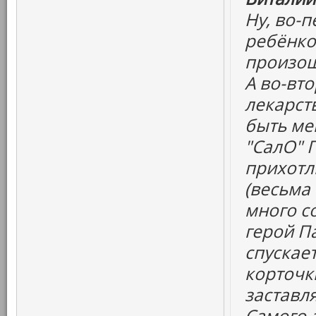
Ну, во-
ребёнко
произош
А во-вт
лекарств
быть ме
"СалО" 
прихотл
(весьма
много со
герой Па
спускает
корточк
заставля
Самого а