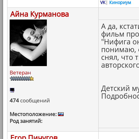
VK
|
Кинориум
Айна Курманова
А да, кста
фильм про 
"Нифига он
понимаю, 
снял, что 
авторского
Ветеран
Детский му
Подробност
474
сообщений
Местоположение:
Род занятий:
Егор Пичугов