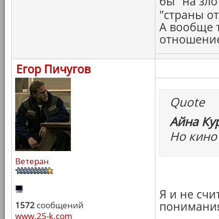
бы "на зло
"страны о
А вообще 
отношение.
Егор Пичугов
Quote
Айна Ку
Но кино 
Ветеран
Я и не сч
понимания
1572
сообщений
www.25-k.com