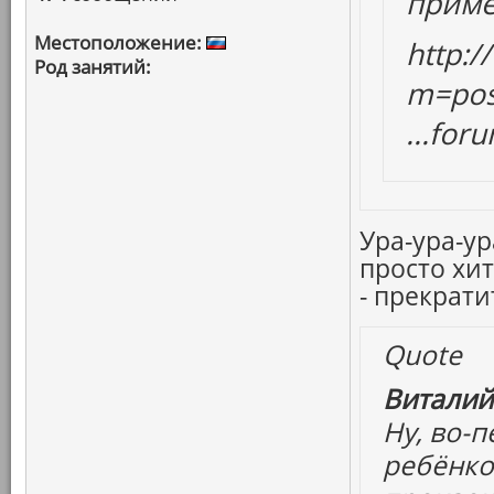
прим
Местоположение:
http:
Род занятий:
m=pos
...fo
Ура-ура-у
просто хит
- прекратит
Quote
Виталий
Ну, во-
ребёнко