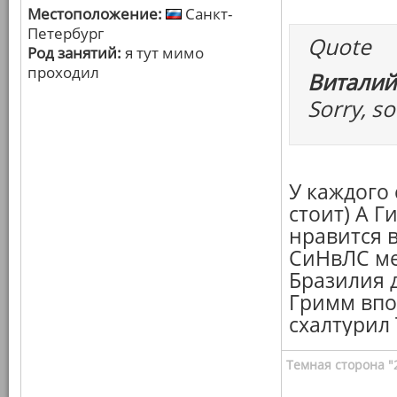
Местоположение:
Санкт-
Петербург
Quote
Род занятий:
я тут мимо
проходил
Виталий
Sorry, so
У каждого
стоит) А Г
нравится 
СиНвЛС ме
Бразилия 
Гримм впо
схалтурил 
Темная сторона "