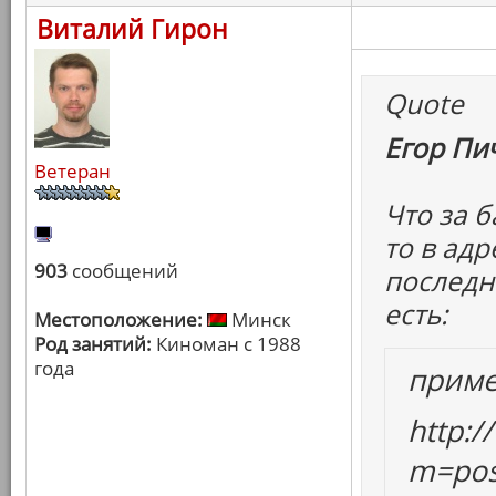
Виталий Гирон
Quote
Егор Пич
Ветеран
Что за б
то в ад
903
сообщений
последни
есть:
Местоположение:
Минск
Род занятий:
Киноман с 1988
года
прим
http:
m=pos