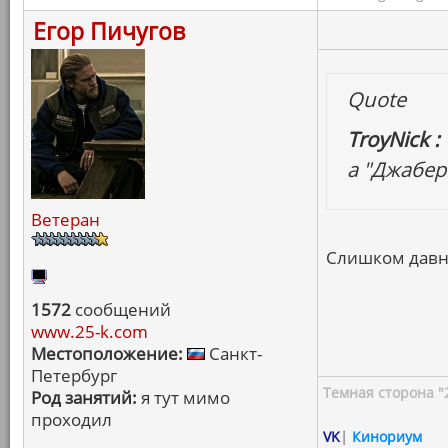
Егор Пичугов
Quote
TroyNick :
а "Джабер
Ветеран
Слишком давн
1572
сообщений
www.25-k.com
Местоположение:
Санкт-
Петербург
Темная сторона "
Род занятий:
я тут мимо
проходил
VK
|
Кинориум