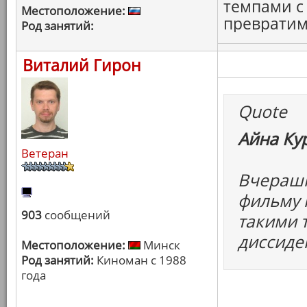
темпами с
Местоположение:
превратим
Род занятий:
Виталий Гирон
Quote
Айна Ку
Ветеран
Вчерашн
фильму к
903
сообщений
такими 
диссиде
Местоположение:
Минск
Род занятий:
Киноман с 1988
года