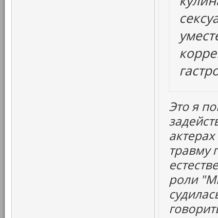
кулин
сексу
уместе
корре
гастр
Это я по
задейст
актерах
травму 
естеств
роли "М
судилас
говорить