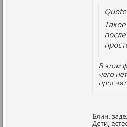
Quote
Такое
после
прост
В этом ф
чего не
просчит
Блин, заде
Дети, ест