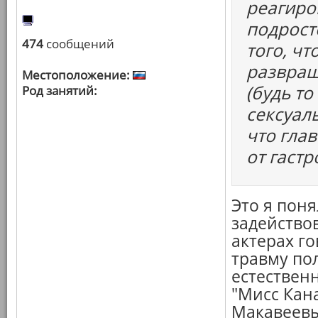
реагиро
подрост
474
сообщений
того, ч
развращ
Местоположение:
(будь т
Род занятий:
сексуаль
что глав
от гаст
Это я поня
задейство
актерах го
травму по
естествен
"Мисс Кана
Макавеев