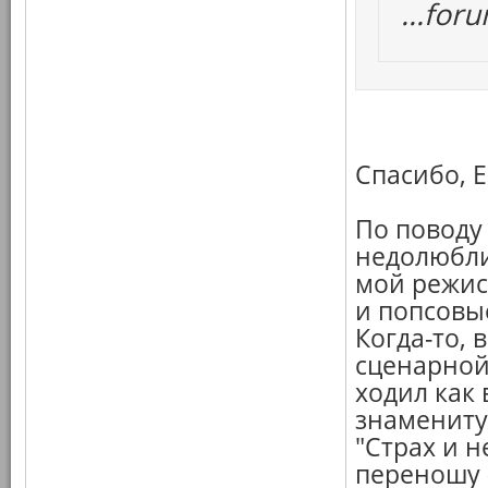
...fo
Спасибо, Е
По поводу
недолюбли
мой режисс
и попсовы
Когда-то, 
сценарной 
ходил как
знамениту
"Страх и н
переношу 