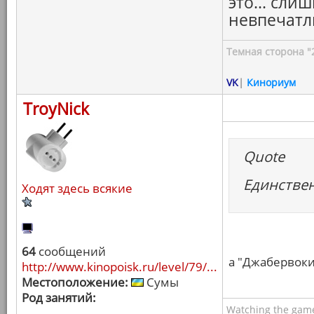
это... сли
невпечатл
Темная сторона "
VK
|
Кинориум
TroyNick
Quote
Единствен
Ходят здесь всякие
64
сообщений
а "Джабервоки"
http://www.kinopoisk.ru/level/79/...
Местоположение:
Сумы
Род занятий:
Watching the game