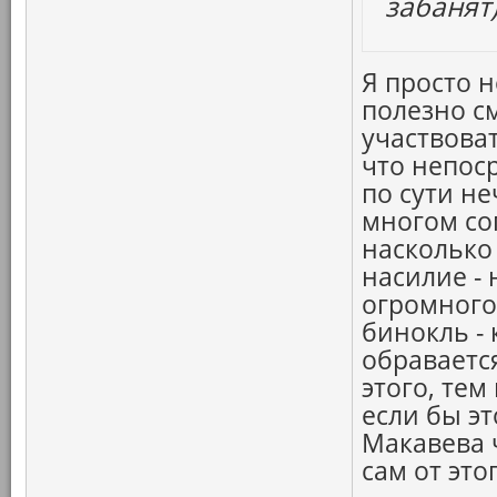
забанят)
Я просто 
полезно см
участвоват
что непос
по сути не
многом сог
насколько
насилие - 
огромного 
бинокль -
обраваетс
этого, тем
если бы э
Макавева ч
сам от это