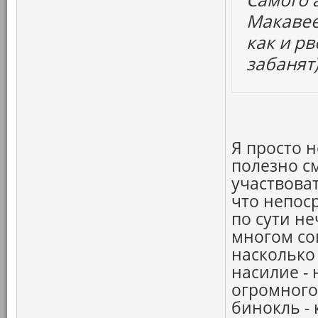
Макавее
как и рв
забанят)
Я просто 
полезно см
участвоват
что непос
по сути не
многом сог
насколько
насилие - 
огромного 
бинокль -