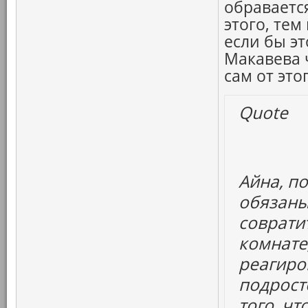
обраваетс
этого, тем
если бы э
Макавева ч
сам от это
Quote
Айна, п
обязаны
совратит
комнате,
реагиро
подрост
того, ч