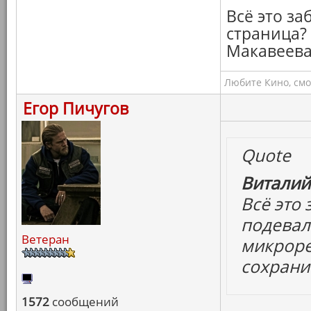
Всё это за
страница?
Макавеева
Любите Кино, смо
Егор Пичугов
Quote
Виталий
Всё это 
подевал
Ветеран
микроре
сохрани
1572
сообщений