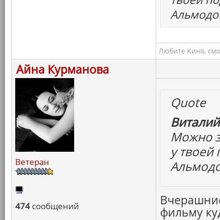
Альмодов
Любите Кино, смо
Айна Курманова
Quote
Виталий
Можно з
у твоей
Ветеран
Альмодов
Вчерашние
474
сообщений
фильму куд