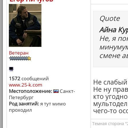
Quote
Айна Ку
Не, я по
минумум
Ветеран
смене а
1572
сообщений
Не слабый
www.25-k.com
Не ну пра
Местоположение:
Санкт-
кто угодно
Петербург
мультодел
Род занятий:
я тут мимо
чего-то ос
проходил
Темная сторона "