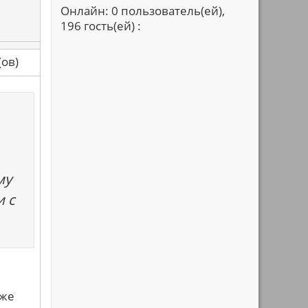
Онлайн: 0 пользователь(ей),
196 гость(ей) :
са(ов)
му
и с
аже