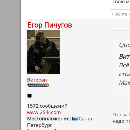
свою м
Любите К
Егор Пичугов
Quo
Вит
Всё
стр
Ветеран
Мак
1572
сообщений
www.25-k.com
Что за 
Местоположение:
Санкт-
надо п
Петербург