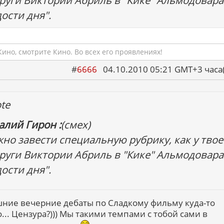
руги Виктории Абриль в "Кике" Альмодовара
дости дня".
ино, смотрите Кино. Во всех его проявлениях!
#
6666
04.10.2010 05:21 GMT+3 ча
te
алий Гирон :
(смех)
но завести специальную рубрику, как у тво
руги Виктории Абриль в "Кике" Альмодовара
дости дня".
ние вечерние дебаты по Сладкому фильму куда-то
... Цензура?))) Мы такими темпами с тобой сами в