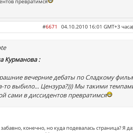
ентов превратимся
#
6671
04.10.2010 16:01 GMT+3 ча
te
а Курманова :
рашние вечерние дебаты по Сладкому филь
а-то выбило... Цензура?))) Мы такими темпам
ой сами в диссидентов превратимся
о забавно, конечно, но куда подевалась страница? Я д