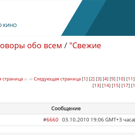
говоры обо всем
/
"Свежие
 страница
Следующая страница
[
1
] [
2
] [
3
] [
4
] [
9
] [
10
] [
11
[
13
] [
14
] [
15
] [
17
] [
Сообщение
#
6660
03.10.2010 19:06 GMT+3 ча