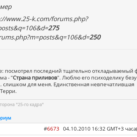
мер
p://www.25-k.com/forums.php?
osts&q=106&d=
275
forums.php?m=posts&q=106&d=
250
е: посмотрел последний тщательно откладываемый
а - "
Страна приливов
". Люблю его психоделику без
... слишком для меня. Единственная невпечатлившая
 Терри.
торона "25-го кадра"
ориум
#
6673
04.10.2010 16:32 GMT+3 ча