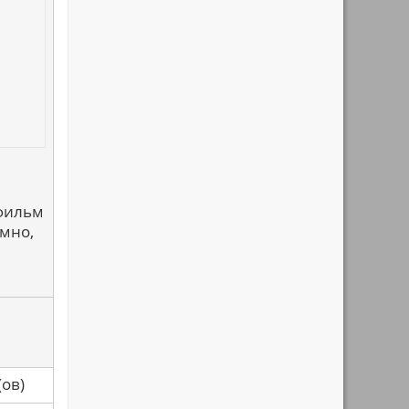
 фильм
умно,
са(ов)