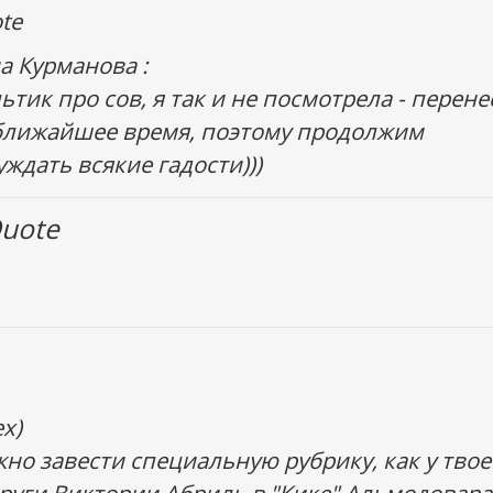
te
а Курманова :
ьтик про сов, я так и не посмотрела - перене
ближайшее время, поэтому продолжим
уждать всякие гадости)))
uote
ех)
но завести специальную рубрику, как у тво