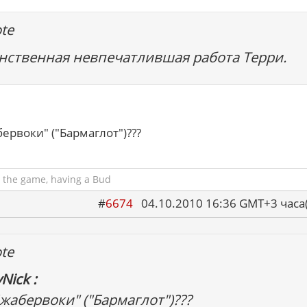
te
нственная невпечатлившая работа Терри.
бервоки" ("Бармаглот")???
 the game, having a Bud
#
6674
04.10.2010 16:36 GMT+3 ча
te
Nick :
Джабервоки" ("Бармаглот")???