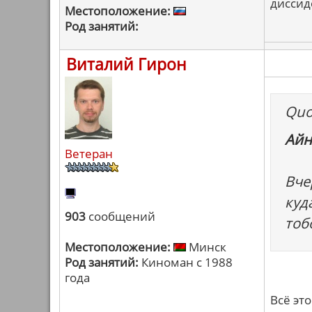
диссид
Местоположение:
Род занятий:
Виталий Гирон
Quo
Айн
Ветеран
Вче
куд
903
сообщений
тоб
Местоположение:
Минск
Род занятий:
Киноман с 1988
года
Всё эт