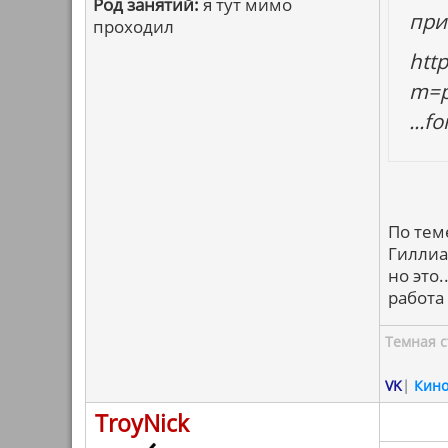
Род занятий:
я тут мимо
при
проходил
htt
m=p
...
По тем
Гиллиам
но это
работа
Темная с
VK
|
Кин
TroyNick