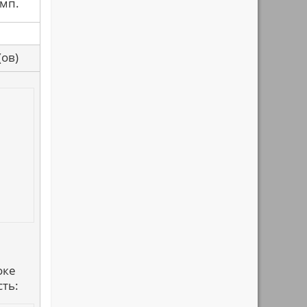
омп.
са(ов)
оке
сть: