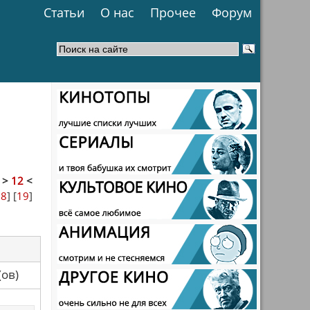
Статьи
О нас
Прочее
Форум
]
>
12
<
18
] [
19
]
са(ов)