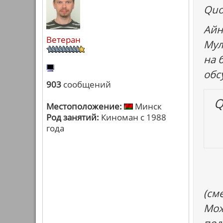
Quo
Айн
Ветеран
Мул
на 
обс
903
сообщений
Q
Местоположение:
Минск
Род занятий:
Киноман с 1988
года
(см
Мож