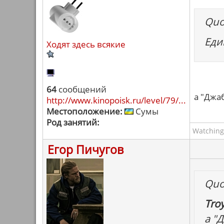
Quo
Еди
Ходят здесь всякие
64
сообщений
а "Джа
http://www.kinopoisk.ru/level/79/...
Местоположение:
Сумы
Род занятий:
Watching
Егор Пичугов
Quo
Troy
а "