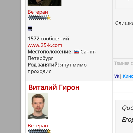
Ветеран
Слишко
1572
сообщений
www.25-k.com
Местоположение:
Санкт-
Петербург
Темная с
Род занятий:
я тут мимо
проходил
VK
|
Кин
Виталий Гирон
Quo
Его
Ветеран