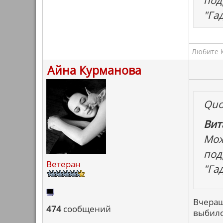
под
"Га
Любите К
Айна Курманова
Quo
Вит
Мож
под
Ветеран
"Га
Вчераш
474
сообщений
выбило