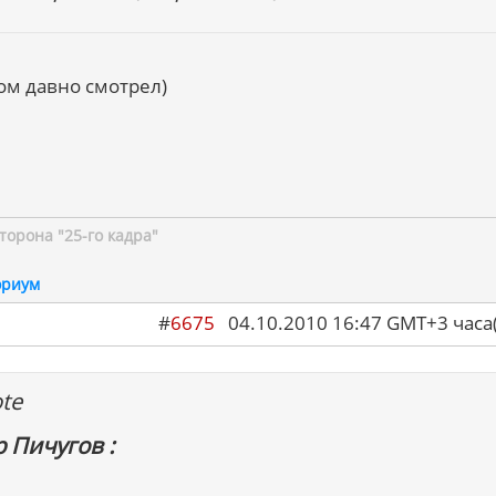
м давно смотрел)
торона "25-го кадра"
ориум
#
6675
04.10.2010 16:47 GMT+3 ча
te
р Пичугов :