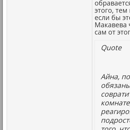
обраваетс
этого, тем
если бы э
Макавева ч
сам от это
Quote
Айна, п
обязаны
совратит
комнате,
реагиро
подрост
того, ч