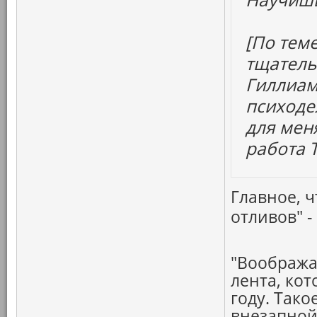
[По тем
тщатель
Гиллиама
психоде
для мен
работа 
Главное, 
отливов" 
"Вообража
лента, ко
году. Так
внезапной