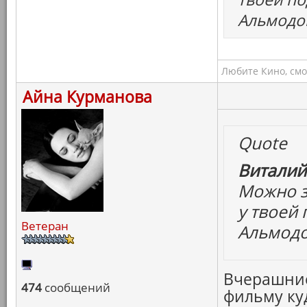
Альмодов
Любите Кино, смо
Айна Курманова
Quote
Виталий
Можно з
у твоей
Ветеран
Альмодов
Вчерашние
474
сообщений
фильму куд