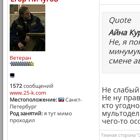
Quote
Айна Ку
Не, я по
минумум
Ветеран
смене а
1572
сообщений
Не слабый
www.25-k.com
Не ну пра
Местоположение:
Санкт-
кто угодно
Петербург
мультодел
Род занятий:
я тут мимо
чего-то ос
проходил
Темная сторона "