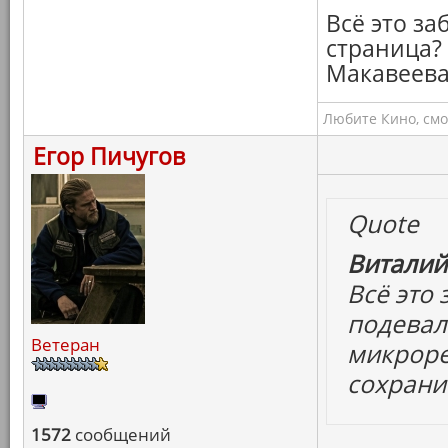
Всё это за
страница?
Макавеева
Любите Кино, смо
Егор Пичугов
Quote
Виталий
Всё это 
подевал
Ветеран
микроре
сохрани
1572
сообщений