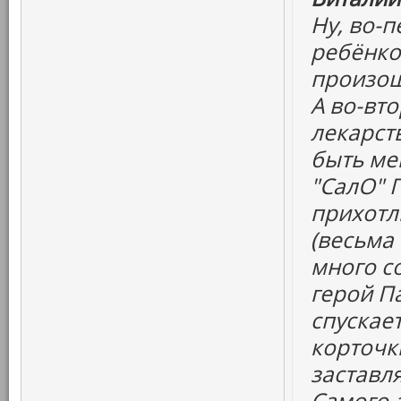
Ну, во-
ребёнко
произош
А во-вт
лекарств
быть ме
"СалО" 
прихотл
(весьма
много со
герой Па
спускает
корточк
заставля
Самого а