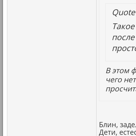
Quote
Такое
после
прост
В этом ф
чего не
просчит
Блин, заде
Дети, ест