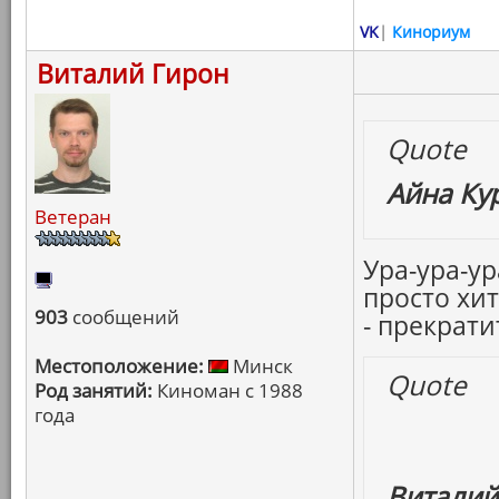
VK
|
Кинориум
Виталий Гирон
Quote
Айна Ку
Ветеран
Ура-ура-у
просто хит
903
сообщений
- прекратит
Местоположение:
Минск
Quote
Род занятий:
Киноман с 1988
года
Виталий