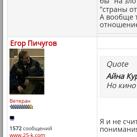
бы "на зло
"страны о
А вообще 
отношение.
Егор Пичугов
Quote
Айна Ку
Но кино 
Ветеран
Я и не сч
понимания
1572
сообщений
www.25-k.com