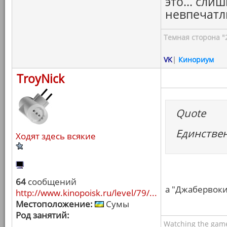
это... сли
невпечатл
Темная сторона "
VK
|
Кинориум
TroyNick
Quote
Единствен
Ходят здесь всякие
64
сообщений
а "Джабервоки"
http://www.kinopoisk.ru/level/79/...
Местоположение:
Сумы
Род занятий:
Watching the game