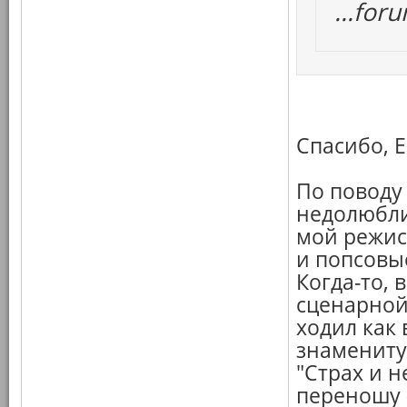
...fo
Спасибо, Е
По поводу
недолюбли
мой режисс
и попсовы
Когда-то, 
сценарной 
ходил как
знамениту
"Страх и н
переношу 