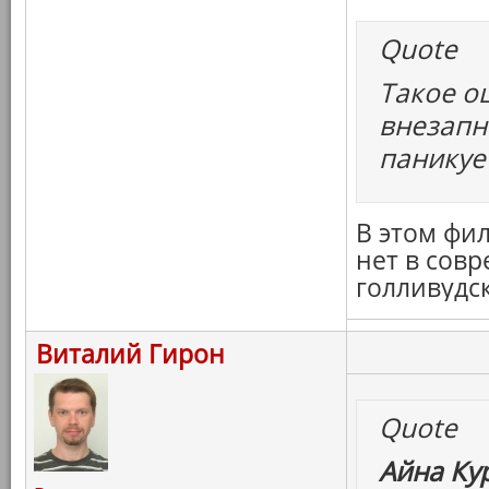
Quote
Такое о
внезапн
паникуе
В этом фил
нет в сов
голливудск
Виталий Гирон
Quote
Айна Ку