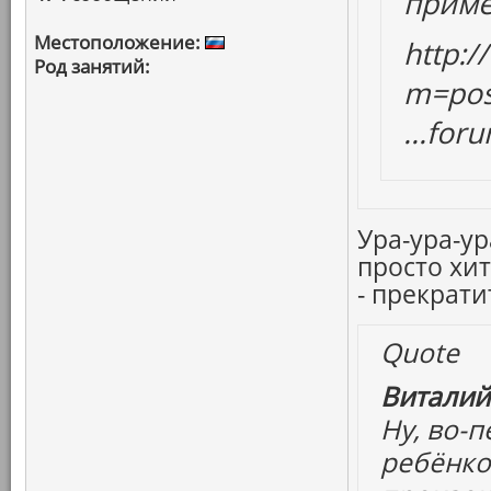
прим
Местоположение:
http:
Род занятий:
m=pos
...fo
Ура-ура-у
просто хит
- прекратит
Quote
Виталий
Ну, во-
ребёнко