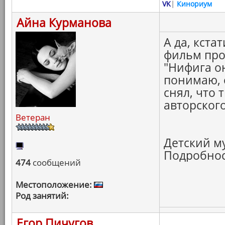
VK
|
Кинориум
Айна Курманова
А да, кста
фильм про 
"Нифига он
понимаю, 
снял, что 
авторского
Ветеран
Детский му
Подробност
474
сообщений
Местоположение:
Род занятий:
Егор Пичугов