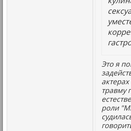
кулин
сексу
уместе
корре
гастр
Это я по
задейст
актерах
травму 
естеств
роли "М
судилас
говорить