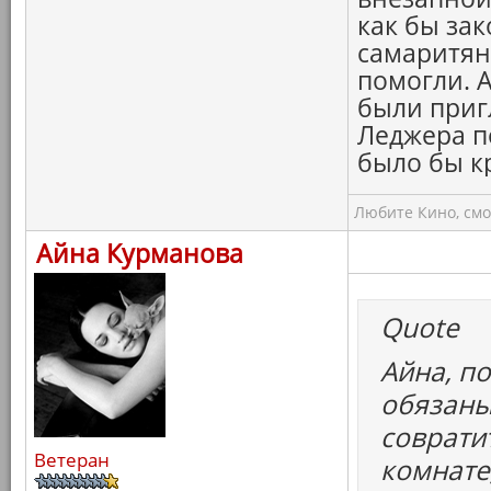
как бы зак
самаритяне
помогли. А
были приг
Леджера по
было бы к
Любите Кино, смо
Айна Курманова
Quote
Айна, п
обязаны
совратит
Ветеран
комнате,