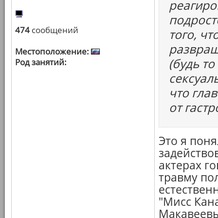
реагиро
подрост
474
сообщений
того, ч
развращ
Местоположение:
(будь т
Род занятий:
сексуаль
что глав
от гаст
Это я поня
задейство
актерах го
травму по
естествен
"Мисс Кана
Макавеев