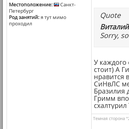
Местоположение:
Санкт-
Петербург
Quote
Род занятий:
я тут мимо
проходил
Виталий
Sorry, so
У каждого
стоит) А Г
нравится 
СиНвЛС ме
Бразилия 
Гримм впо
схалтурил 
Темная сторона "