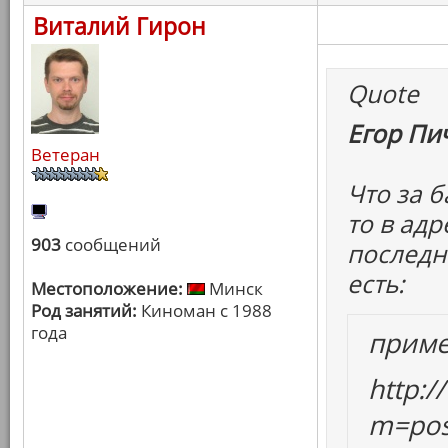
Виталий Гирон
Quote
Егор Пич
Ветеран
Что за б
то в ад
903
сообщений
последни
есть:
Местоположение:
Минск
Род занятий:
Киноман с 1988
года
прим
http:
m=pos