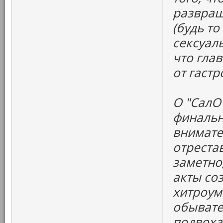
развращ
(будь т
сексуаль
что глав
от гаст
О "СалО"
финальн
внимате
отрестав
заметно
акты со
хитроум
обывате
подвоха.