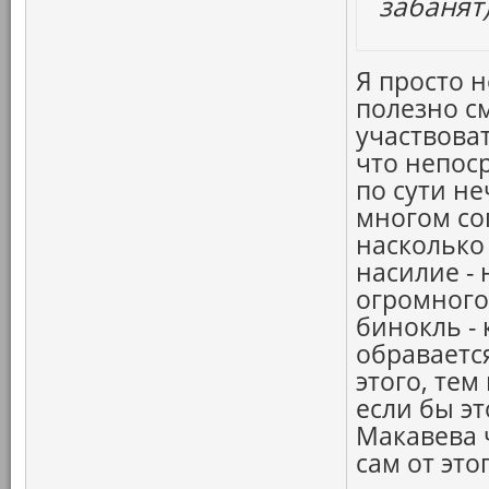
забанят)
Я просто 
полезно см
участвоват
что непос
по сути не
многом сог
насколько
насилие - 
огромного 
бинокль -
обраваетс
этого, тем
если бы э
Макавева ч
сам от это