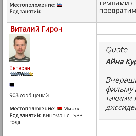
темпами с
Местоположение:
превратим
Род занятий:
Виталий Гирон
Quote
Айна Ку
Ветеран
Вчерашн
фильму к
903
сообщений
такими 
диссиде
Местоположение:
Минск
Род занятий:
Киноман с 1988
года