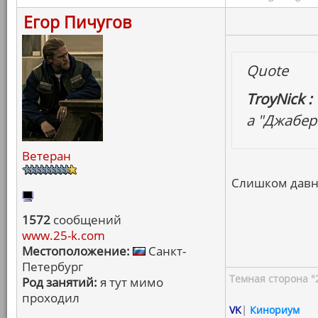
Егор Пичугов
Quote
TroyNick :
а "Джабер
Ветеран
Слишком давн
1572
сообщений
www.25-k.com
Местоположение:
Санкт-
Петербург
Темная сторона "
Род занятий:
я тут мимо
проходил
VK
|
Кинориум