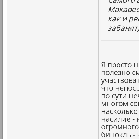
Макавее
как и рв
забанят)
Я просто 
полезно см
участвоват
что непос
по сути не
многом сог
насколько
насилие - 
огромного 
бинокль -