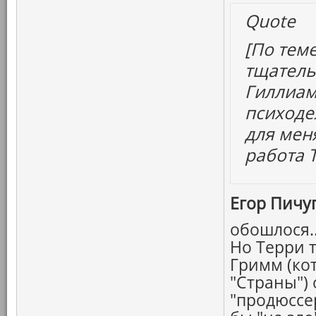
Quote
[По тем
тщатель
Гиллиама
психоде
для мен
работа 
Егор Пичуг
обошлося.
Но Терри т
Гримм (ко
"Страны") 
"продюссе