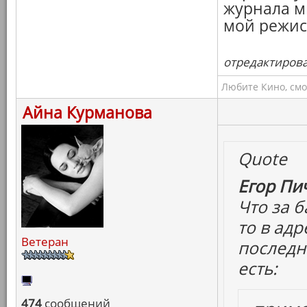
журнала м
мой режисс
отредактировал
Любите Кино, смо
Айна Курманова
Quote
Егор Пич
Что за б
то в ад
Ветеран
последни
есть:
474
сообщений