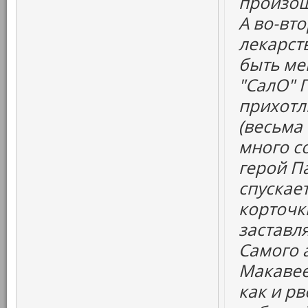
произош
А во-вт
лекарств
быть ме
"СалО" 
прихотл
(весьма
много со
герой Па
спускает
корточк
заставля
Самого а
Макавее
как и рв