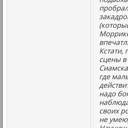
пробрал
закадро
(которы
Моррико
впечатл
Кстати,
сцены в
Сиамска
где маль
действи
надо бо
наблюда
своих ро
не умею,
Научиш