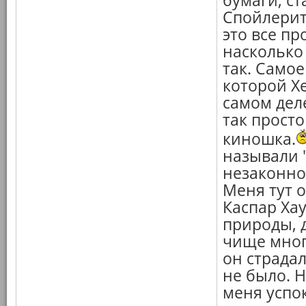
бумаги, с
Спойлерит
это все пр
насколько
так. Самое
которой Х
самом деле
так просто
киношка.
называли 
незаконн
Меня тут 
Каспар Хау
природы, 
чище мног
он страдал
не было. Н
меня успок