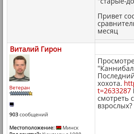
"старые-д
Привет со
сравнитель
месяц
Виталий Гирон
Просмотре
"Каннибал"
Последний
хохота.
htt
Ветеран
t=2633287
смотреть 
взрослых?
903
сообщений
Местоположение:
Минск