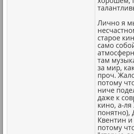
хорошем, 
талантлив
Лично я м
несчастно
старое кин
само собой
атмосферн
там музык
за мир, ка
проч. Жало
потому чт
ниче поде
даже к со
кино, а-ля
понятно),
Квентин и 
потому что