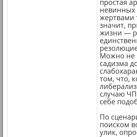
простая а
невинных
жертвами 
значит, п
жизни — р
единствен
резолюцие
Можно не 
садизма д
слабохарак
том, что, 
либерализ
случаю ЧП
себе подоб
По сценар
поиском в
улик, опро