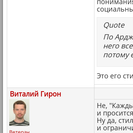
понимания
социальны
Quote
По Ардж
него вс
потому 
Это его ст
Виталий Гирон
Не, "Кажды
и просится
Ну да, сти
и ограничи
Ветеран