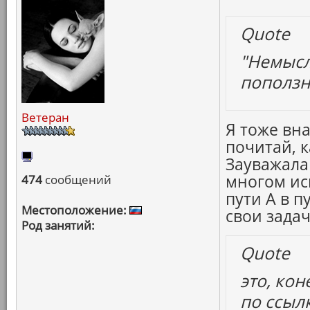
Quote
"Немысли
поползно
Ветеран
Я тоже вна
почитай, 
Зауважала
многом ис
474
сообщений
пути А в п
Местоположение:
свои зада
Род занятий:
Quote
это, кон
по ссыл