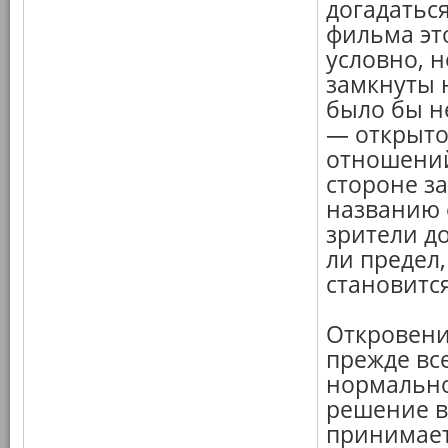
догадаться
фильма эт
условно, 
замкнуты н
было бы н
— открыто
отношений
стороне за
названию ф
зрители д
ли предел
становитс
Откровени
прежде все
нормально
решение в
принимает