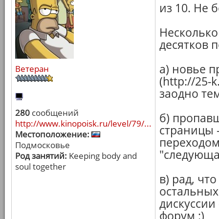
из 10. Не 
Несколько
десятков п
а) новье п
Ветеран
(http://25
заодно те
280
сообщений
б) пропав
http://www.kinopoisk.ru/level/79/...
страницы -
Местоположение:
переходом
Подмосковье
"следующая
Род занятий:
Keeping body and
soul together
в) рад, чт
остальных
дискуссии 
форум :)