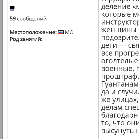
деление «
которые м
59
сообщений
инструкто
женщины б
Местоположение:
МО
подозрите
Род занятий:
дети — св
все прогр
оголтелые
военные, 
проштрафи
Гуантанам
да и случи
же улицах
делам спе
благодарн
то, что он
высунуть н