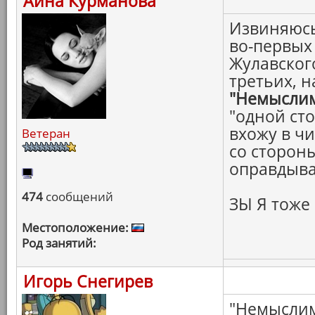
Айна Курманова
Извиняюсь 
во-первых
Жулавского
третьих, н
"Немысли
"одной сто
вхожу в ч
Ветеран
со стороны
оправдыва
474
сообщений
ЗЫ Я тоже
Местоположение:
Род занятий:
Игорь Снегирев
"Немыслимо