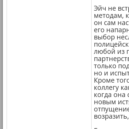
Эйч не вс
методам, 
он сам нас
его напар
выбор нес
полицейск
любой из 
партнерств
только по
но и испы
Кроме тог
коллегу ка
когда она 
новым ист
отпущение
возразить,