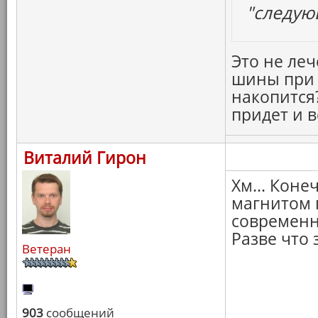
"следую
Это не леч
шины при 
накопится?
придет и в
Виталий Гирон
Хм... Коне
магнитом п
современн
Разве что 
Ветеран
903
сообщений