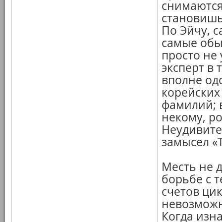
снимаются
становишь
По Эйчу, 
самые обы
просто не 
эксперт в 
вполне одо
корейских 
фамилий; 
некому, р
Неудивите
замысел «
Месть не 
борьбе с 
счетов ци
невозможн
Когда изн