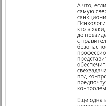
А что, есл
самую све
санкциони
Психологи
кто в хаки
до презид
с правите
безопасно
профессио
представи
обеспечит
свехзадач
под контро
предпочтут
контролем
Еще одна 
приедаетс