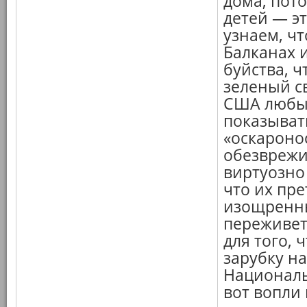
дома, пот
детей — э
узнаем, ч
Балканах и
буйства, ч
зеленый с
США любым
показывать
«оскароно
обезврежи
виртуозно
что их пре
изощренны
переживет,
для того,
зарубку н
Националь
вот вопли