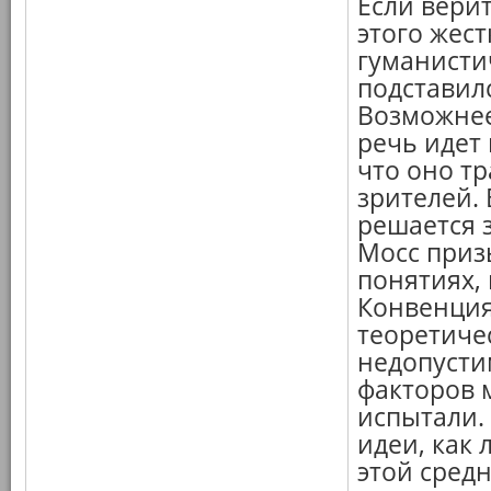
Если верит
этого жест
гуманисти
подставилс
Возможнее
речь идет 
что оно т
зрителей.
решается з
Мосс приз
понятиях,
Конвенция
теоретиче
недопусти
факторов 
испытали.
идеи, как
этой средн