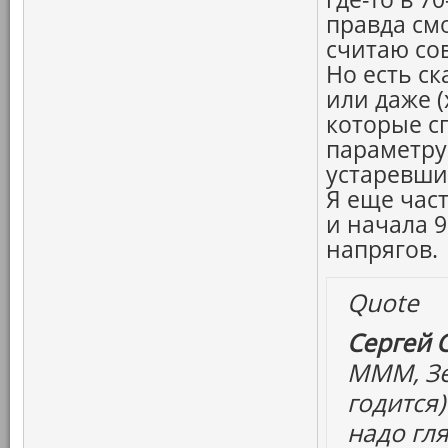
правда см
считаю со
Но есть с
или даже (
которые сп
параметру
устаревши
Я еще час
и начала 90
напрягов.
Quote
Сергей 
МММ, Зе
годится)
надо гля