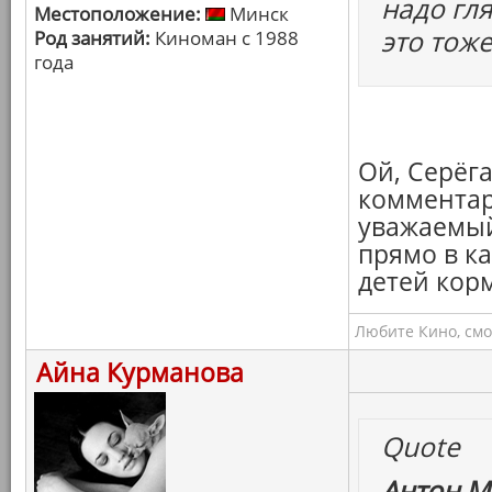
надо гля
Местоположение:
Минск
это тоже
Род занятий:
Киноман с 1988
года
Ой, Серёга
комментари
уважаемый
прямо в к
детей корм
Любите Кино, смо
Айна Курманова
Quote
Антон М