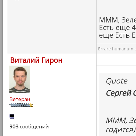
МММ, Зелен
Есть еще 4
еще Есть Е
Errare humanum e
Виталий Гирон
Quote
Сергей 
Ветеран
МММ, Зе
903
сообщений
годится)