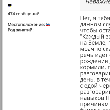
неважне
474
сообщений
Нет, я теб
данном сл
Местоположение:
чтобы ост
Род занятий:
"Каждый за
на Земле, 
мрачно ска
речь идет 
рождения д
кормили, п
разговари
день, в т
с едой чер
разговари
навыков П
причинам 