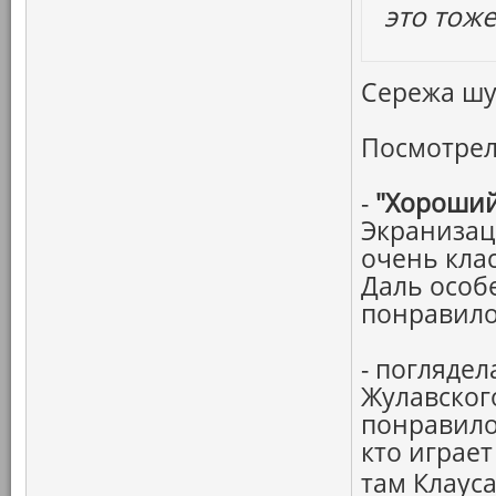
это тоже
Сережа шут
Посмотрел
-
"Хороший
Экранизац
очень кла
Даль особ
понравило
- погляде
Жулавског
понравило
кто играет
там Клауса