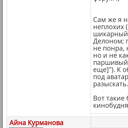
Сам же я 
неплохих (
шикарный 
Делоном; 
не понра, 
но и не ка
паршивый 
еще]"). К 
под авата
разыскать
Вот такие
кинобудня
Айна Курманова