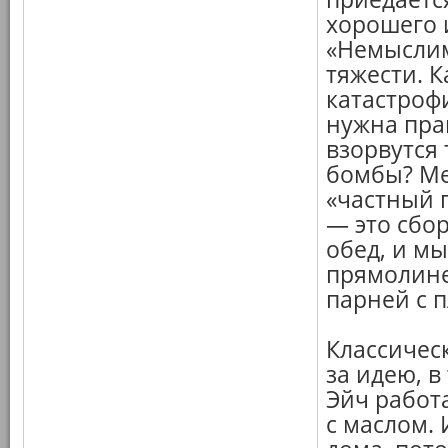
хорошего 
«Немыслим
тяжести. 
катастроф
нужна прав
взорвутся
бомбы? Ме
«частный 
— это сбо
обед, и м
прямолине
парней с 
Классичес
за идею, в
Эйч работа
с маслом.