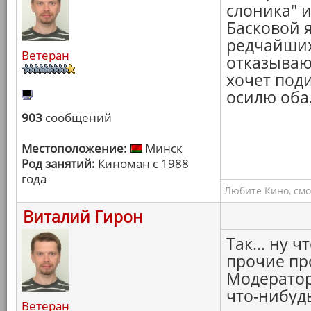
слоника" 
Басковой я
редчайших
Ветеран
отказываюс
хочет поди
осилю оба
903
сообщений
Местоположение:
Минск
Род занятий:
Киноман с 1988
года
Любите Кино, смо
Виталий Гирон
Так... ну 
прочие пр
Модератор
что-нибудь
Ветеран