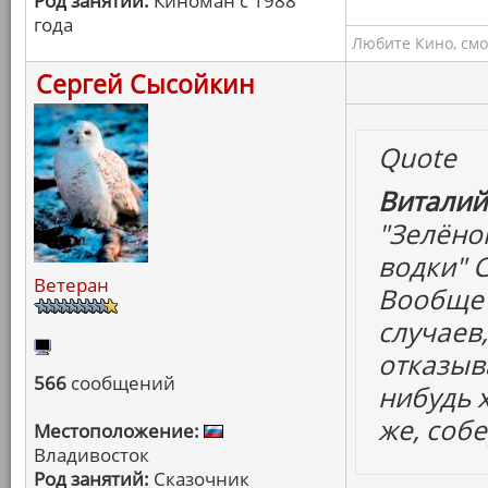
Род занятий:
Киноман с 1988
года
Любите Кино, смо
Сергей Сысойкин
Quote
Виталий
"Зелёно
водки" 
Ветеран
Вообще 
случаев
отказыва
566
сообщений
нибудь 
же, собе
Местоположение:
Владивосток
Род занятий:
Сказочник