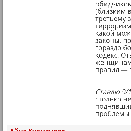
обидчиком
(близким в
третьему 
терроризм
какой мож
законы, п
гораздо б
кодекс. От
женщинами
правил — э
Ставлю 9/1
столько не
поднявший
проблемы 