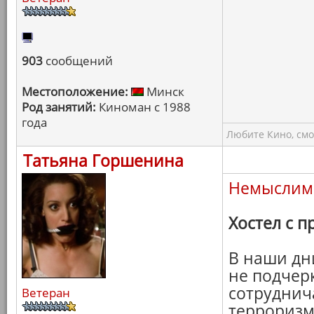
903
сообщений
Местоположение:
Минск
Род занятий:
Киноман с 1988
года
Любите Кино, смо
Татьяна Горшенина
Немыслим
Хостел с 
В наши дн
не подчер
сотруднича
Ветеран
терроризм