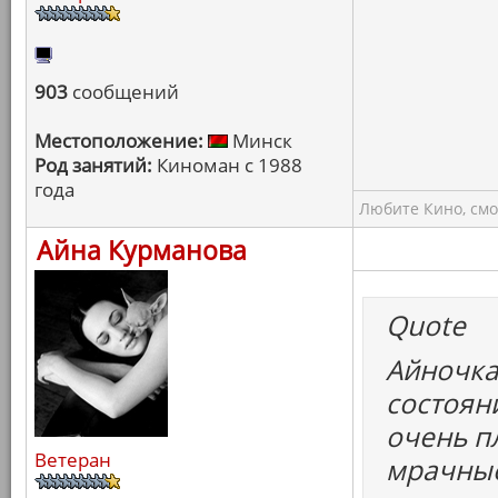
903
сообщений
Местоположение:
Минск
Род занятий:
Киноман с 1988
года
Любите Кино, смо
Айна Курманова
Quote
Айночка
состоян
очень пл
Ветеран
мрачные