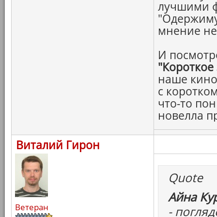
лучшими 
"Одержиму
мнение н
И посмотр
"Короткое
наше кино
с коротко
что-то пон
новелла п
Виталий Гирон
Quote
Айна Ку
Ветеран
- погля