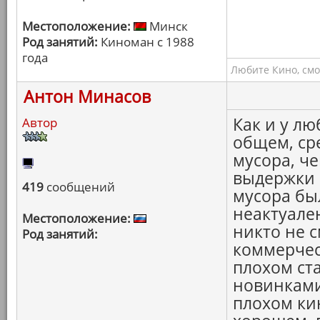
Местоположение:
Минск
Род занятий:
Киноман с 1988
года
Любите Кино, смо
Антон Минасов
Как и у люб
Автор
общем, ср
мусора, ч
выдержки 
419
сообщений
мусора был
неактуален
Местоположение:
никто не с
Род занятий:
коммерчес
плохом ст
новинками
плохом ки