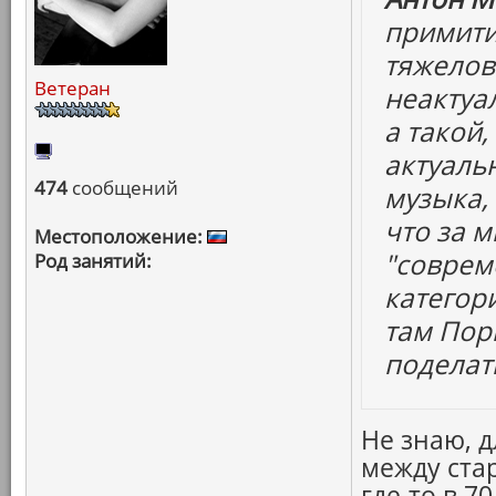
примити
тяжелов
Ветеран
неактуа
а такой,
актуаль
474
сообщений
музыка,
что за м
Местоположение:
"соврем
Род занятий:
категор
там Пор
поделать
Не знаю, 
между ста
где-то в 7