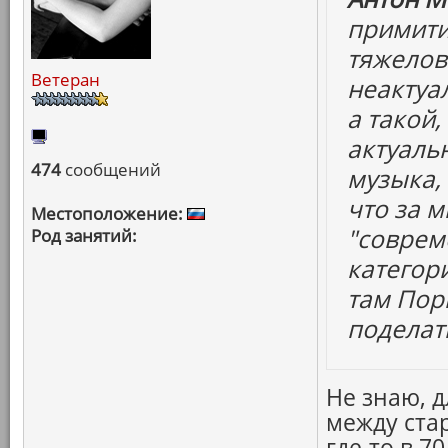
примити
тяжелов
Ветеран
неактуа
а такой,
актуаль
474
сообщений
музыка,
что за м
Местоположение:
"соврем
Род занятий:
категор
там Пор
поделать
Не знаю, 
между ста
где-то в 7