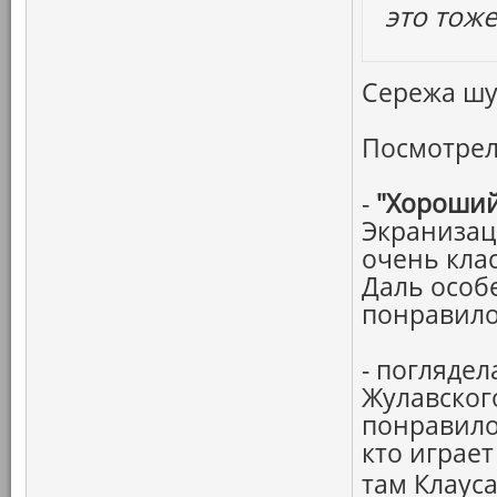
это тоже
Сережа шут
Посмотрел
-
"Хороший
Экранизац
очень кла
Даль особ
понравило
- погляде
Жулавског
понравило
кто играет
там Клауса