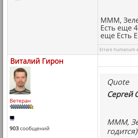
МММ, Зелен
Есть еще 4
еще Есть Е
Errare humanum e
Виталий Гирон
Quote
Сергей 
Ветеран
МММ, Зе
903
сообщений
годится)