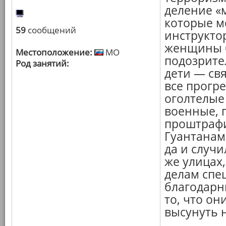
деление «
которые м
59
сообщений
инструкто
женщины б
Местоположение:
МО
подозрите
Род занятий:
дети — св
все прогр
оголтелые
военные, 
проштрафи
Гуантанам
да и случи
же улицах
делам спе
благодарн
то, что он
высунуть н