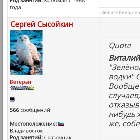
Род занятий:
Киноман с 1988
года
Любите Кино, смо
Сергей Сысойкин
Quote
Виталий
"Зелёно
водки" 
Ветеран
Вообще 
случаев
отказыва
566
сообщений
нибудь 
же, собе
Местоположение:
Владивосток
Род занятий:
Сказочник