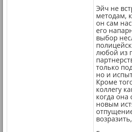
Эйч не вс
методам, 
он сам нас
его напар
выбор нес
полицейск
любой из 
партнерств
только по
но и испы
Кроме тог
коллегу ка
когда она 
новым ист
отпущение
возразить,