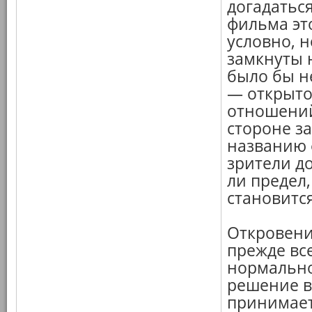
догадаться
фильма эт
условно, 
замкнуты н
было бы н
— открыто
отношений
стороне за
названию ф
зрители д
ли предел
становитс
Откровени
прежде все
нормально
решение в
принимает