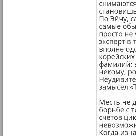
снимаются
становишь
По Эйчу, 
самые обы
просто не 
эксперт в 
вполне одо
корейских 
фамилий; 
некому, р
Неудивите
замысел «
Месть не 
борьбе с 
счетов ци
невозможн
Когда изн