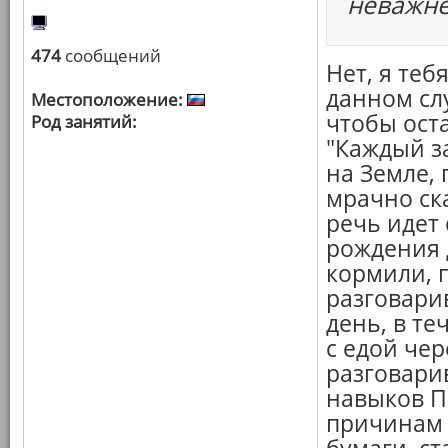
неважне
474
сообщений
Нет, я теб
данном сл
Местоположение:
чтобы ост
Род занятий:
"Каждый за
на Земле, 
мрачно ска
речь идет 
рождения д
кормили, п
разговари
день, в т
с едой чер
разговари
навыков П
причинам 