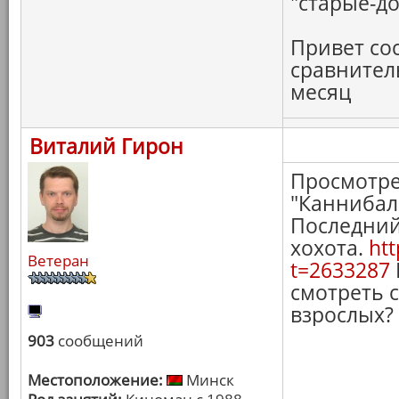
"старые-д
Привет со
сравнитель
месяц
Виталий Гирон
Просмотре
"Каннибал"
Последний
хохота.
htt
Ветеран
t=2633287
смотреть 
взрослых?
903
сообщений
Местоположение:
Минск