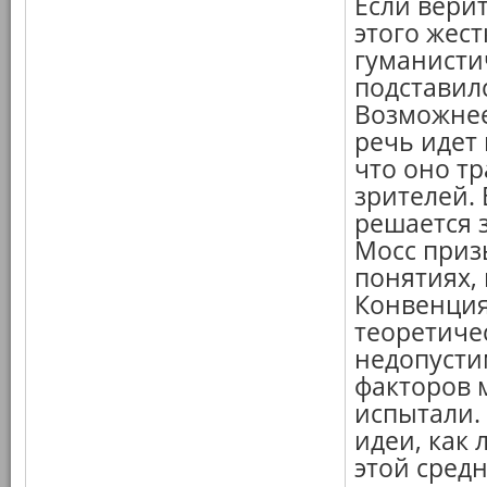
Если верит
этого жест
гуманисти
подставилс
Возможнее
речь идет 
что оно т
зрителей.
решается з
Мосс приз
понятиях,
Конвенция
теоретиче
недопусти
факторов 
испытали.
идеи, как
этой средн