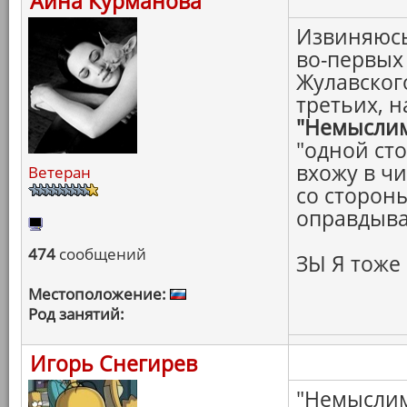
Айна Курманова
Извиняюсь 
во-первых
Жулавского
третьих, н
"Немысли
"одной сто
вхожу в ч
Ветеран
со стороны
оправдыва
474
сообщений
ЗЫ Я тоже
Местоположение:
Род занятий:
Игорь Снегирев
"Немыслимо