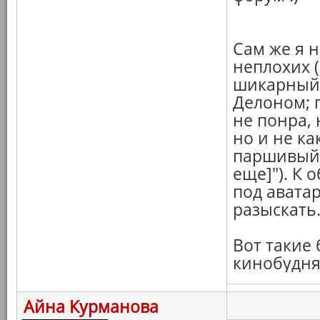
Сам же я 
неплохих (
шикарный 
Делоном; 
не понра, 
но и не ка
паршивый 
еще]"). К 
под авата
разыскать
Вот такие
кинобудня
Айна Курманова