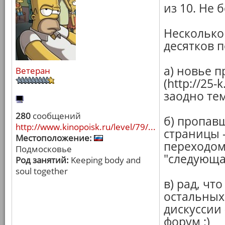
из 10. Не 
Несколько
десятков п
а) новье п
Ветеран
(http://25
заодно те
280
сообщений
б) пропав
http://www.kinopoisk.ru/level/79/...
страницы -
Местоположение:
переходом
Подмосковье
"следующая
Род занятий:
Keeping body and
soul together
в) рад, чт
остальных
дискуссии 
форум :)