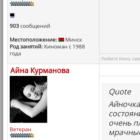
903
сообщений
Местоположение:
Минск
Род занятий:
Киноман с 1988
года
Любите Кино, смо
Айна Курманова
Quote
Айночка
состоян
очень пл
Ветеран
мрачные