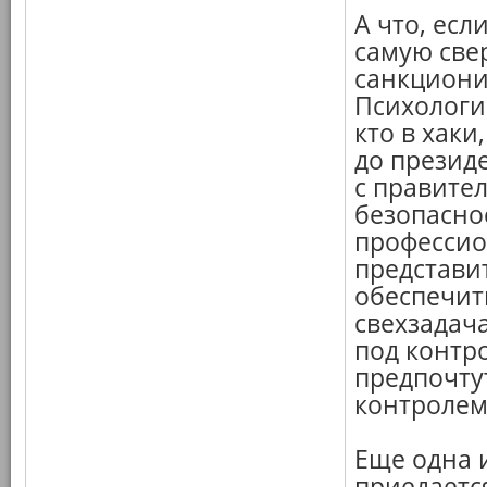
А что, есл
самую све
санкциони
Психологи
кто в хаки
до презид
с правите
безопасно
профессио
представи
обеспечит
свехзадач
под контро
предпочтут
контролем
Еще одна 
приедаетс