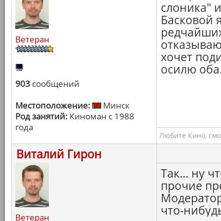
слоника" 
Басковой я
редчайших
Ветеран
отказываюс
хочет поди
осилю оба
903
сообщений
Местоположение:
Минск
Род занятий:
Киноман с 1988
года
Любите Кино, смо
Виталий Гирон
Так... ну 
прочие пр
Модератор
что-нибудь
Ветеран