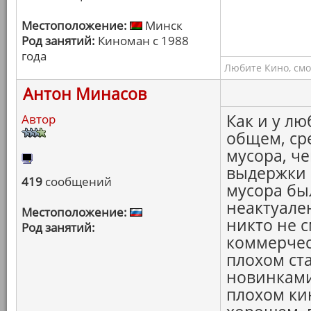
Местоположение:
Минск
Род занятий:
Киноман с 1988
года
Любите Кино, смо
Антон Минасов
Как и у люб
Автор
общем, ср
мусора, ч
выдержки 
419
сообщений
мусора был
неактуален
Местоположение:
никто не с
Род занятий:
коммерчес
плохом ст
новинками
плохом ки