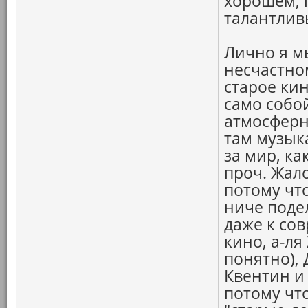
хорошем, 
талантлив
Лично я м
несчастно
старое кин
само собой
атмосферн
там музык
за мир, ка
проч. Жало
потому чт
ниче поде
даже к со
кино, а-ля
понятно),
Квентин и 
потому что