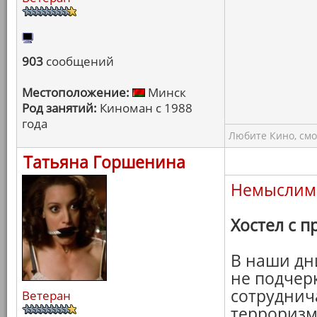
903
сообщений
Местоположение:
Минск
Род занятий:
Киноман с 1988
года
Любите Кино, смо
Татьяна Горшенина
Немыслим
Хостел с 
В наши дн
не подчер
сотруднича
Ветеран
терроризм