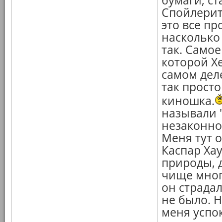
бумаги, с
Спойлерит
это все пр
насколько
так. Самое
которой Х
самом деле
так просто
киношка.
называли 
незаконн
Меня тут 
Каспар Хау
природы, 
чище мног
он страдал
не было. Н
меня успок