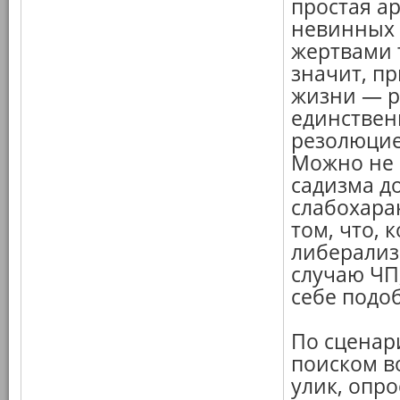
простая а
невинных
жертвами 
значит, п
жизни — р
единствен
резолюцие
Можно не 
садизма д
слабохарак
том, что, 
либерализ
случаю ЧП
себе подоб
По сценар
поиском в
улик, опро