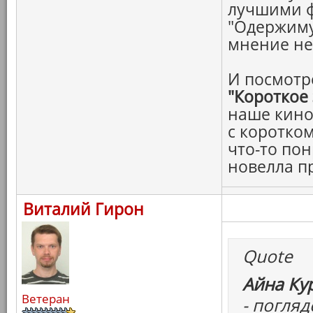
лучшими 
"Одержиму
мнение н
И посмотр
"Короткое
наше кино
с коротко
что-то пон
новелла п
Виталий Гирон
Quote
Айна Ку
Ветеран
- погля