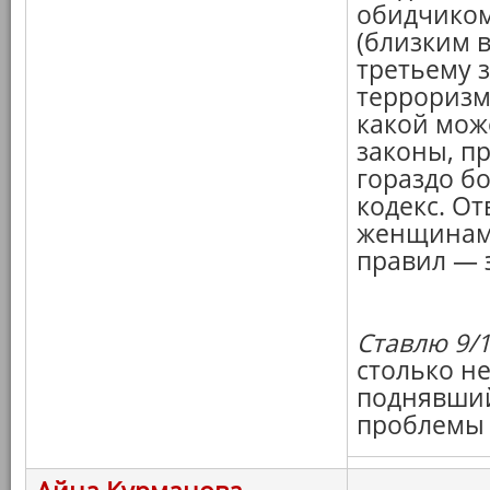
обидчиком
(близким в
третьему 
терроризм
какой мож
законы, п
гораздо б
кодекс. От
женщинами
правил — э
Ставлю 9/1
столько не
поднявший
проблемы 