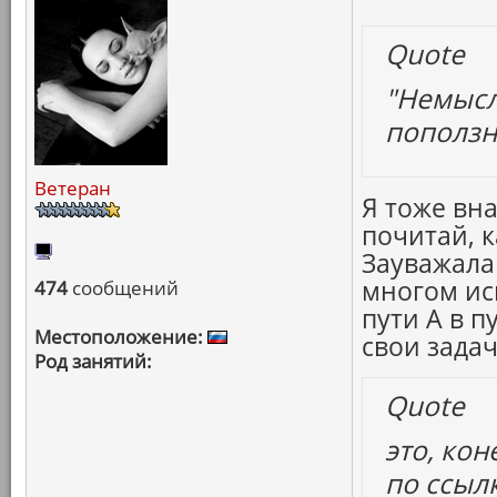
Quote
"Немысли
поползно
Ветеран
Я тоже вна
почитай, 
Зауважала
многом ис
474
сообщений
пути А в п
Местоположение:
свои зада
Род занятий:
Quote
это, кон
по ссыл