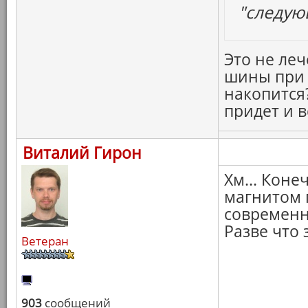
"следую
Это не леч
шины при 
накопится?
придет и в
Виталий Гирон
Хм... Коне
магнитом п
современн
Разве что 
Ветеран
903
сообщений