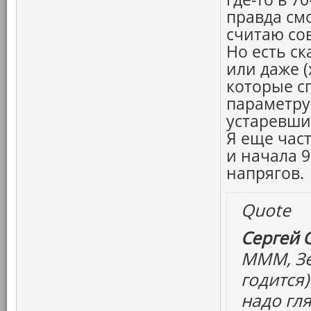
правда см
считаю со
Но есть с
или даже (
которые сп
параметру
устаревши
Я еще час
и начала 90
напрягов.
Quote
Сергей 
МММ, Зе
годится)
надо гля