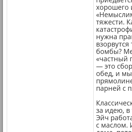
хорошего 
«Немыслим
тяжести. 
катастроф
нужна прав
взорвутся
бомбы? Ме
«частный 
— это сбо
обед, и м
прямолине
парней с 
Классичес
за идею, в
Эйч работа
с маслом.