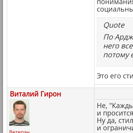
понимания
социальны
Quote
По Ардж
него вс
потому 
Это его ст
Виталий Гирон
Не, "Кажды
и просится
Ну да, сти
и ограничи
Ветеран