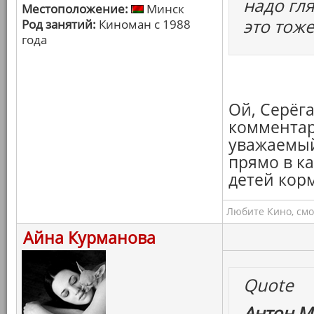
надо гля
Местоположение:
Минск
это тоже
Род занятий:
Киноман с 1988
года
Ой, Серёга
комментари
уважаемый
прямо в к
детей корм
Любите Кино, смо
Айна Курманова
Quote
Антон М