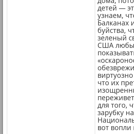
дома, пот
детей — э
узнаем, ч
Балканах и
буйства, ч
зеленый с
США любым
показывать
«оскароно
обезврежи
виртуозно
что их пре
изощренны
переживет,
для того,
зарубку н
Националь
вот вопли