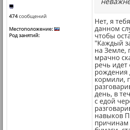
неважне
474
сообщений
Нет, я теб
данном сл
Местоположение:
чтобы ост
Род занятий:
"Каждый за
на Земле, 
мрачно ска
речь идет 
рождения д
кормили, п
разговари
день, в т
с едой чер
разговари
навыков П
причинам 