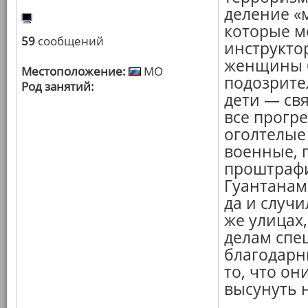
деление «
которые м
59
сообщений
инструкто
женщины б
Местоположение:
МО
подозрите
Род занятий:
дети — св
все прогр
оголтелые
военные, 
проштрафи
Гуантанам
да и случи
же улицах
делам спе
благодарн
то, что он
высунуть н