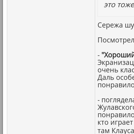
это тоже
Сережа шут
Посмотрел
-
"Хороший
Экранизац
очень кла
Даль особ
понравило
- погляде
Жулавског
понравило
кто играет
там Клауса