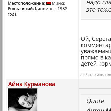
надо гля
Местоположение:
Минск
это тоже
Род занятий:
Киноман с 1988
года
Ой, Серёга
комментари
уважаемый
прямо в к
детей корм
Любите Кино, смо
Айна Курманова
Quote
Антон М