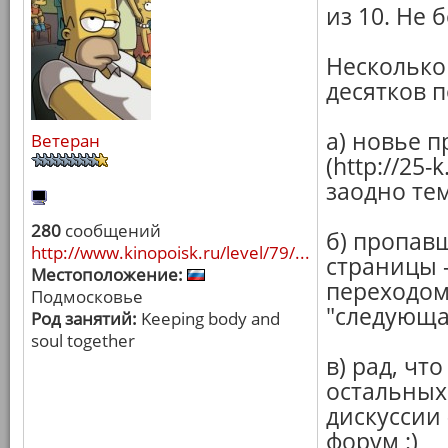
из 10. Не 
Несколько
десятков п
а) новье п
Ветеран
(http://25
заодно те
280
сообщений
б) пропав
http://www.kinopoisk.ru/level/79/...
страницы -
Местоположение:
переходом
Подмосковье
"следующая
Род занятий:
Keeping body and
soul together
в) рад, чт
остальных
дискуссии 
форум :)