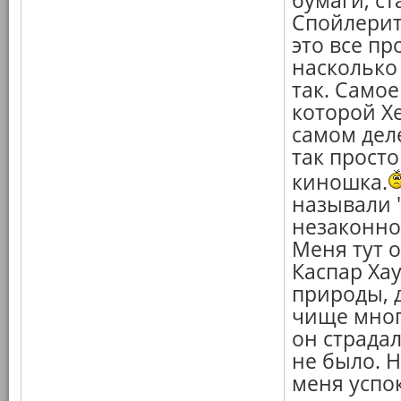
бумаги, с
Спойлерит
это все пр
насколько
так. Самое
которой Х
самом деле
так просто
киношка.
называли 
незаконн
Меня тут 
Каспар Хау
природы, 
чище мног
он страдал
не было. Н
меня успок