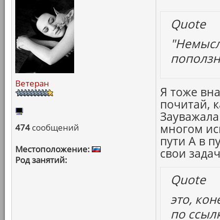
Quote
"Немысли
поползно
Ветеран
Я тоже вна
почитай, 
Зауважала
многом ис
474
сообщений
пути А в п
Местоположение:
свои зада
Род занятий:
Quote
это, кон
по ссыл