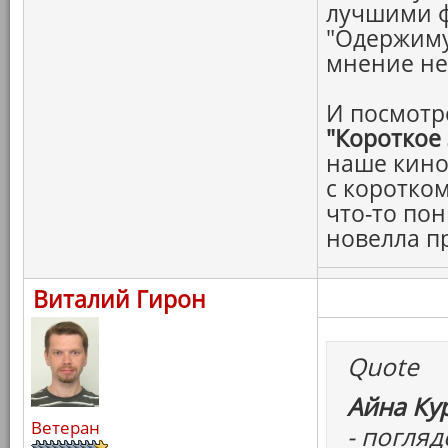
лучшими 
"Одержиму
мнение н
И посмотр
"Короткое
наше кино
с коротко
что-то пон
новелла п
Виталий Гирон
Quote
Айна Ку
Ветеран
- погля