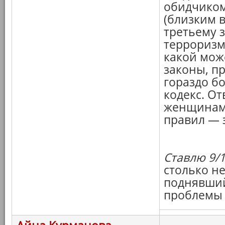
обидчиком
(близким в
третьему 
терроризм
какой мож
законы, п
гораздо б
кодекс. От
женщинами
правил — э
Ставлю 9/1
столько не
поднявший
проблемы 