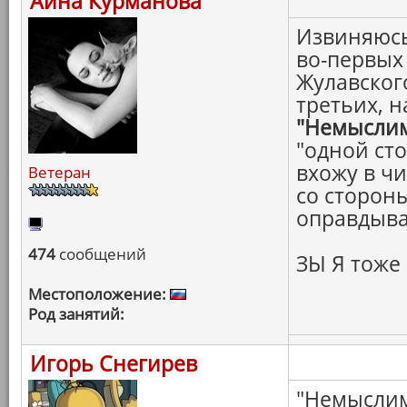
Айна Курманова
Извиняюсь 
во-первых
Жулавского
третьих, н
"Немысли
"одной сто
вхожу в ч
Ветеран
со стороны
оправдыва
474
сообщений
ЗЫ Я тоже
Местоположение:
Род занятий:
Игорь Снегирев
"Немыслимо