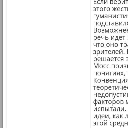
Если верит
этого жест
гуманисти
подставилс
Возможнее
речь идет 
что оно т
зрителей.
решается з
Мосс приз
понятиях,
Конвенция
теоретиче
недопусти
факторов 
испытали.
идеи, как
этой средн