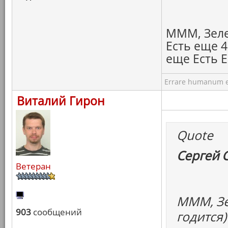
МММ, Зелен
Есть еще 4
еще Есть Е
Errare humanum e
Виталий Гирон
Quote
Сергей 
Ветеран
МММ, Зе
903
сообщений
годится)