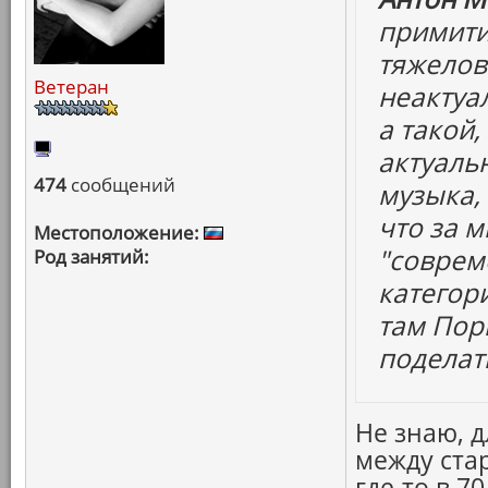
примити
тяжелов
Ветеран
неактуа
а такой,
актуаль
474
сообщений
музыка,
что за м
Местоположение:
"соврем
Род занятий:
категор
там Пор
поделать
Не знаю, 
между ста
где-то в 7