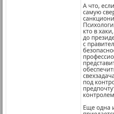
А что, есл
самую све
санкциони
Психологи
кто в хаки
до презид
с правите
безопасно
профессио
представи
обеспечит
свехзадач
под контро
предпочтут
контролем
Еще одна 
приедаетс