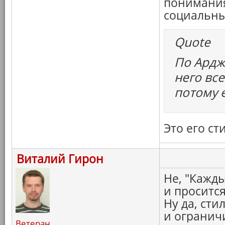
понимания
социальны
Quote
По Ардж
него вс
потому 
Это его ст
Виталий Гирон
Не, "Кажды
и просится
Ну да, сти
и ограничи
Ветеран