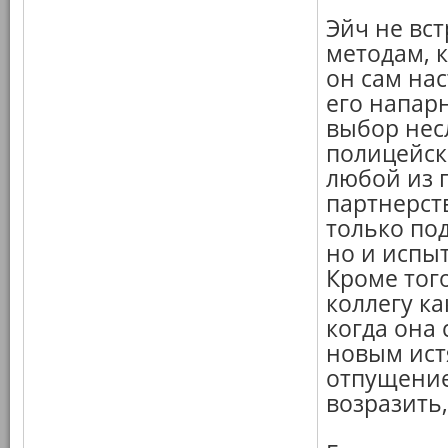
Эйч не вс
методам, 
он сам нас
его напар
выбор нес
полицейск
любой из 
партнерств
только по
но и испы
Кроме тог
коллегу ка
когда она 
новым ист
отпущение
возразить,