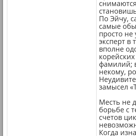
снимаются
становишь
По Эйчу, 
самые обы
просто не 
эксперт в 
вполне одо
корейских 
фамилий; 
некому, р
Неудивите
замысел «
Месть не 
борьбе с 
счетов ци
невозможн
Когда изн