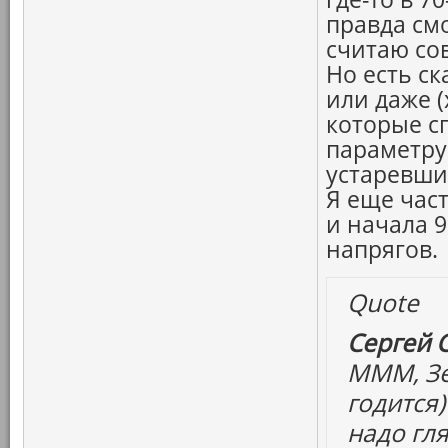
правда см
считаю со
Но есть с
или даже (
которые сп
параметру
устаревши
Я еще час
и начала 90
напрягов.
Quote
Сергей 
МММ, Зе
годится)
надо гля