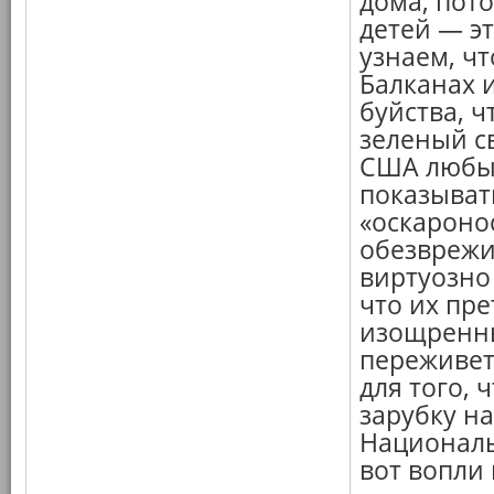
дома, пот
детей — э
узнаем, ч
Балканах и
буйства, ч
зеленый с
США любым
показывать
«оскароно
обезврежи
виртуозно
что их пре
изощренны
переживет,
для того,
зарубку н
Националь
вот вопли