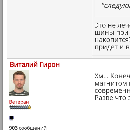
"следую
Это не леч
шины при 
накопится?
придет и в
Виталий Гирон
Хм... Коне
магнитом п
современн
Разве что 
Ветеран
903
сообщений