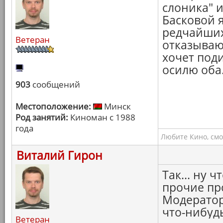
слоника" 
Басковой я
редчайших
Ветеран
отказываюс
хочет поди
осилю оба
903
сообщений
Местоположение:
Минск
Род занятий:
Киноман с 1988
года
Любите Кино, смо
Виталий Гирон
Так... ну 
прочие пр
Модератор
что-нибудь
Ветеран