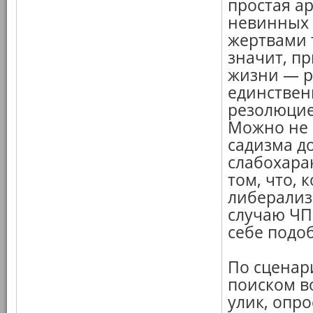
простая а
невинных
жертвами 
значит, п
жизни — р
единствен
резолюцие
Можно не 
садизма д
слабохарак
том, что, 
либерализ
случаю ЧП
себе подоб
По сценар
поиском в
улик, опро