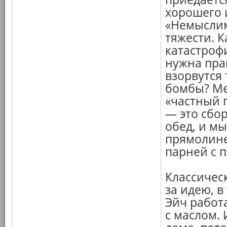
хорошего 
«Немыслим
тяжести. 
катастроф
нужна прав
взорвутся
бомбы? Ме
«частный 
— это сбо
обед, и м
прямолине
парней с 
Классичес
за идею, в
Эйч работа
с маслом.