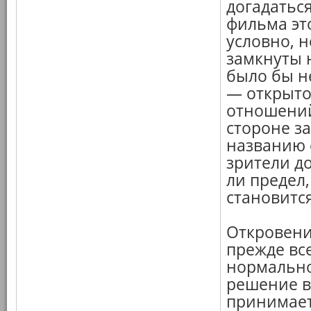
догадаться
фильма эт
условно, 
замкнуты н
было бы н
— открыто
отношений
стороне за
названию ф
зрители д
ли предел
становитс
Откровени
прежде все
нормально
решение в
принимает