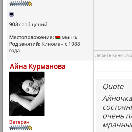
903
сообщений
Местоположение:
Минск
Род занятий:
Киноман с 1988
года
Любите Кино, смо
Айна Курманова
Quote
Айночка
состоян
очень пл
Ветеран
мрачные