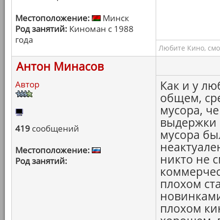
Местоположение:
Минск
Род занятий:
Киноман с 1988
года
Любите Кино, смо
Антон Минасов
Как и у люб
Автор
общем, ср
мусора, ч
выдержки 
419
сообщений
мусора был
неактуален
Местоположение:
никто не с
Род занятий:
коммерчес
плохом ст
новинками
плохом ки