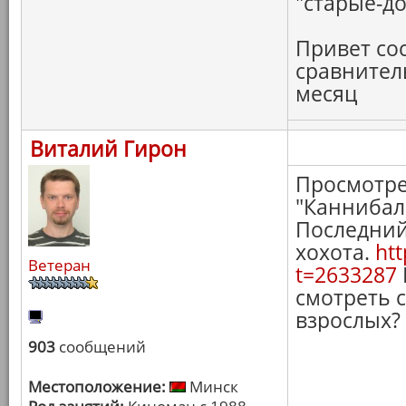
"старые-д
Привет со
сравнитель
месяц
Виталий Гирон
Просмотре
"Каннибал"
Последний
хохота.
htt
Ветеран
t=2633287
смотреть 
взрослых?
903
сообщений
Местоположение:
Минск