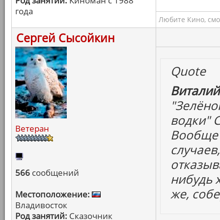
Род занятий:
Киноман с 1988
года
Любите Кино, смо
Сергей Сысойкин
Quote
Виталий
"Зелёно
водки" 
Ветеран
Вообще 
случаев
отказыва
566
сообщений
нибудь 
же, собе
Местоположение:
Владивосток
Род занятий:
Сказочник