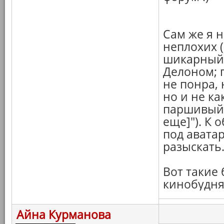
Сам же я 
неплохих (
шикарный 
Делоном; 
не понра, 
но и не ка
паршивый 
еще]"). К 
под авата
разыскать
Вот такие
кинобудня
Айна Курманова