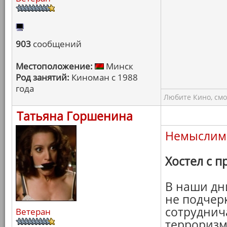
903
сообщений
Местоположение:
Минск
Род занятий:
Киноман с 1988
года
Любите Кино, смо
Татьяна Горшенина
Немыслим
Хостел с 
В наши дн
не подчер
сотруднича
Ветеран
терроризм