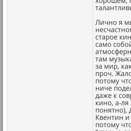
хорошем, 
талантлив
Лично я м
несчастно
старое кин
само собой
атмосферн
там музык
за мир, ка
проч. Жало
потому чт
ниче поде
даже к со
кино, а-ля
понятно),
Квентин и 
потому что