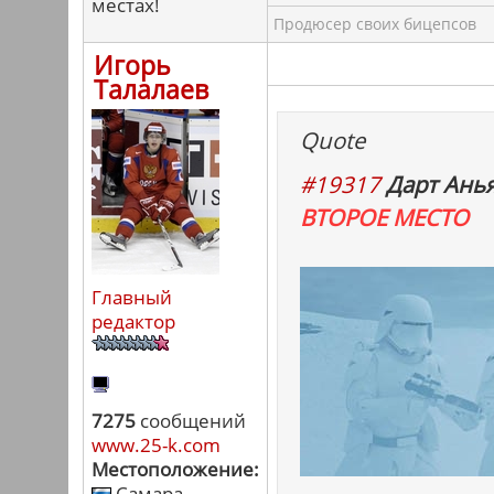
местах!
Продюсер своих бицепсов
Игорь
Талалаев
Quote
#19317
Дарт Анья
ВТОРОЕ МЕСТО
Главный
редактор
7275
сообщений
www.25-k.com
Местоположение:
Самара