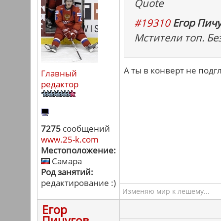
Quote
#19310
Егор Пичу
Мстители топ. Б
А ты в конверт не подг
Главный
редактор
7275
сообщений
www.25-k.com
Местоположение:
Самара
Род занятий:
редактирование :)
Изменяю мир к лешему...
Егор
Пичугов