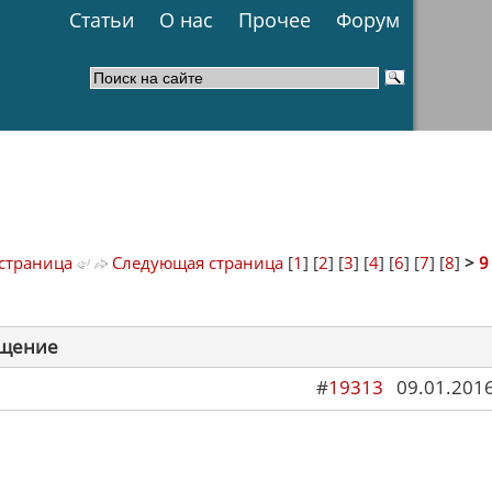
Статьи
О нас
Прочее
Форум
страница
Следующая страница
[
1
] [
2
] [
3
] [
4
] [
6
] [
7
] [
8
]
>
9
щение
#
19313
09.01.2016