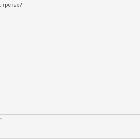
к третье?
"