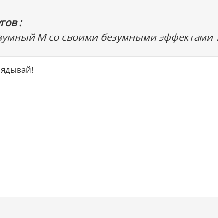
гов :
езумный М со своими безумными эффектами т
лядывай!