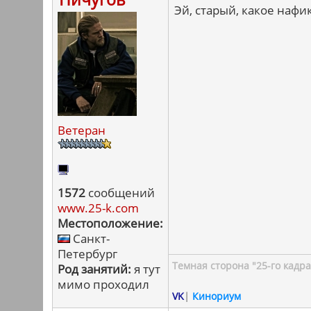
Эй, старый, какое нафи
Ветеран
1572
сообщений
www.25-k.com
Местоположение:
Санкт-
Петербург
Темная сторона "25-го кадра
Род занятий:
я тут
мимо проходил
VK
|
Кинориум