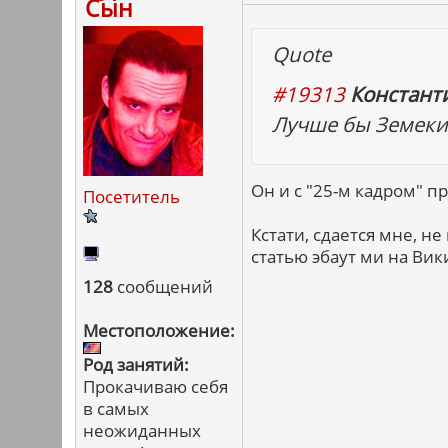
Сын
Quote
#19313
Констант
Лучше бы Земекис
Он и с "25-м кадром" п
Посетитель
Кстати, сдается мне, н
статью эбаут ми на Вик
128
сообщений
Местоположение:
Род занятий:
Прокачиваю себя
в самых
неожиданных