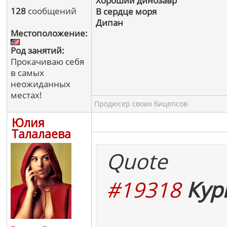
Хороший динозавр
128
сообщений
В сердце моря
Дипан
Местоположение:
Род занятий:
Прокачиваю себя
в самых
неожиданных
местах!
Продюсер своих бицепсов
Юлия
Талалаева
Quote
#19318
Кур