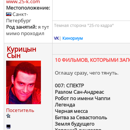
www.25-k.com
Местоположение:
Санкт-
Петербург
Темная сторона "25-го кадра"
Род занятий:
я тут
мимо проходил
VK
|
Кинориум
Курицын
Сын
10 ФИЛЬМОВ, КОТОРЫМИ ЗА
Оглашу сразу, чего тянуть.
007: СПЕКТР
Разлом Сан-Андреас
Робот по имени Чаппи
Легенда
Посетитель
Черная месса
Битва за Севастополь
Земля будущего