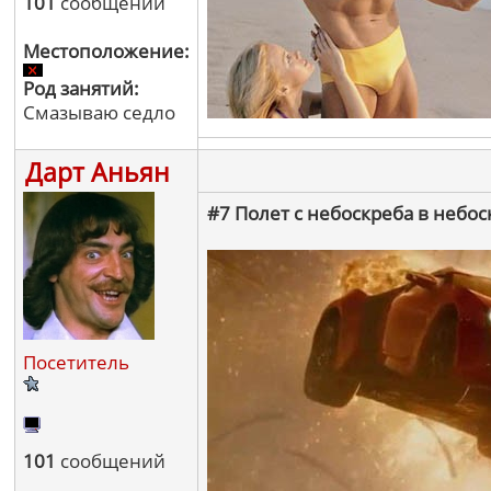
101
сообщений
Местоположение:
Род занятий:
Смазываю седло
Дарт Аньян
#7 Полет с небоскреба в небос
Посетитель
101
сообщений