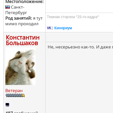
Местоположение:
Санкт-
Петербург
Темная сторона "25-го кадра"
Род занятий:
я тут
мимо проходил
VK
|
Кинориум
Константин
Большаков
Не, несерьезно как-то. И даже
Ветеран