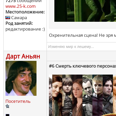
7275
сообщений
www.25-k.com
Местоположение:
Самара
Род занятий:
редактирование :)
Охренительная сцена! Не зря м
Изменяю мир к лешему...
Дарт Аньян
#6 Смерть ключевого персонажа
Посетитель