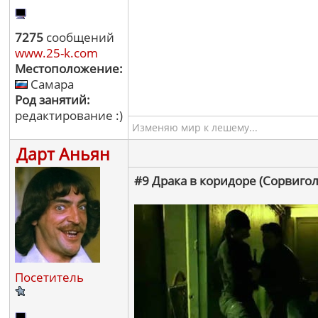
7275
сообщений
www.25-k.com
Местоположение:
Самара
Род занятий:
редактирование :)
Изменяю мир к лешему...
Дарт Аньян
#9 Драка в коридоре (Сорвигол
Посетитель