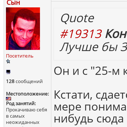
Сын
Quote
#19313
Кон
Лучше бы Зе
Посетитель
Он и с "25-м
128
сообщений
Кстати, сдае
Местоположение:
мере понимаю
Род занятий:
Прокачиваю себя
нибудь сюда 
в самых
неожиданных