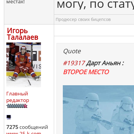
могу, по ста
местах!
Продюсер своих бицепсов
Игорь
Талалаев
Quote
#19317
Дарт Аньян :
ВТОРОЕ МЕСТО
Главный
редактор
7275
сообщений
www.25-k.com