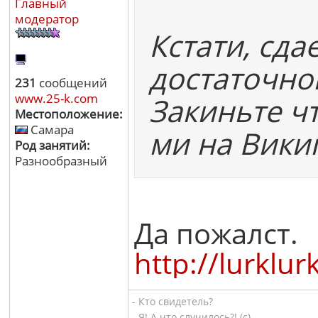
Главный
модератор
Кстати, сда
достаточно
231
сообщений
www.25-k.com
Закиньте чт
Местоположение:
Самара
ми на Викип
Род занятий:
Разнообразный
Да пожалст.
http://lu
- Кто свидетель?
- Я! А что случилось?! (с)