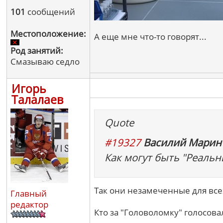
101
сообщений
Местоположение:
А еще мне что-то говорят...
Род занятий:
Смазываю седло
Игорь
Талалаев
Quote
#19327
Василий Марин 
Как могут быть "Реальн
Так они незамеченные для все
Главный
редактор
Кто за "Головоломку" голосовал