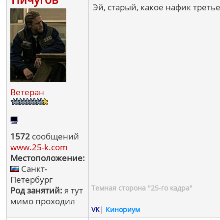
Эй, старый, какое нафик третье
Ветеран
1572
сообщений
www.25-k.com
Местоположение:
Санкт-
Петербург
Темная сторона "25-го кадра"
Род занятий:
я тут
мимо проходил
VK
|
Кинориум