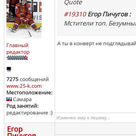
Quote
#19310
Егор Пичугов :
Мстители топ. Безумны
А ты в конверт не подглядывай
Главный
редактор
7275
сообщений
www.25-k.com
Местоположение:
Самара
Род занятий:
редактирование :)
Изменяю мир к лешему...
Егор
Пичугов