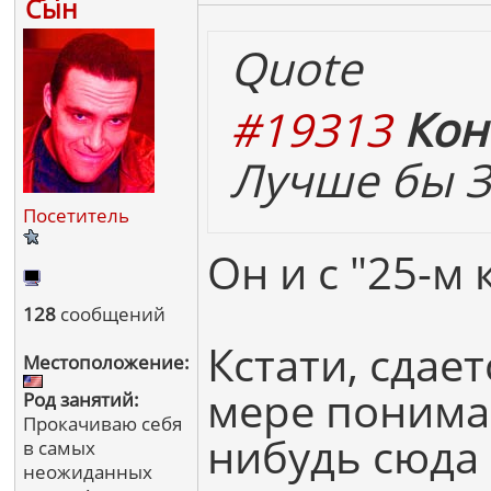
Сын
Quote
#19313
Кон
Лучше бы Зе
Посетитель
Он и с "25-м
128
сообщений
Кстати, сдае
Местоположение:
мере понимаю
Род занятий:
Прокачиваю себя
нибудь сюда 
в самых
неожиданных