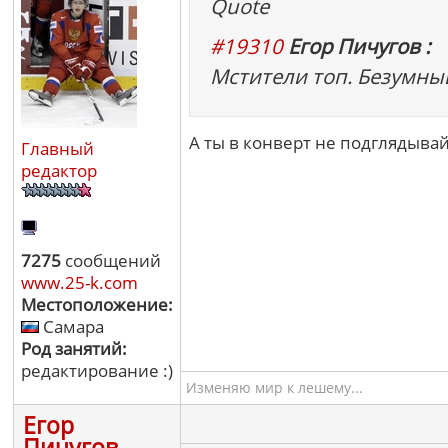
Quote
#19310
Егор Пичугов :
Мстители топ. Безумны
А ты в конверт не подглядывай
Главный
редактор
7275
сообщений
www.25-k.com
Местоположение:
Самара
Род занятий:
редактирование :)
Изменяю мир к лешему...
Егор
Пичугов