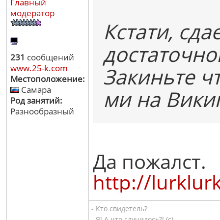
Главный
модератор
Кстати, сда
достаточно
231
сообщений
www.25-k.com
Закиньте чт
Местоположение:
Самара
ми на Викип
Род занятий:
Разнообразный
Да пожалст.
http://lu
- Кто свидетель?
- Я! А что случилось?! (с)