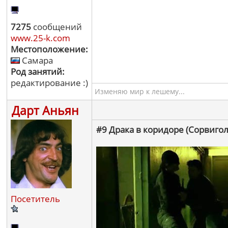
7275
сообщений
www.25-k.com
Местоположение:
Самара
Род занятий:
редактирование :)
Изменяю мир к лешему...
Дарт Аньян
#9 Драка в коридоре (Сорвигол
Посетитель