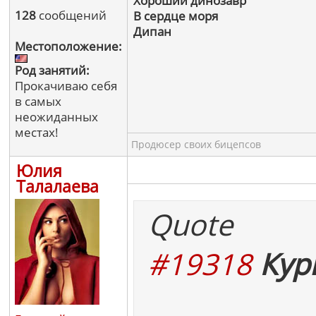
Хороший динозавр
128
сообщений
В сердце моря
Дипан
Местоположение:
Род занятий:
Прокачиваю себя
в самых
неожиданных
местах!
Продюсер своих бицепсов
Юлия
Талалаева
Quote
#19318
Кур