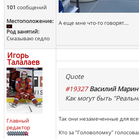
101
сообщений
Местоположение:
А еще мне что-то говорят...
Род занятий:
Смазываю седло
Игорь
Талалаев
Quote
#19327
Василий Марин 
Как могут быть "Реальн
Так они незамеченные для все
Главный
редактор
Кто за "Головоломку" голосовал