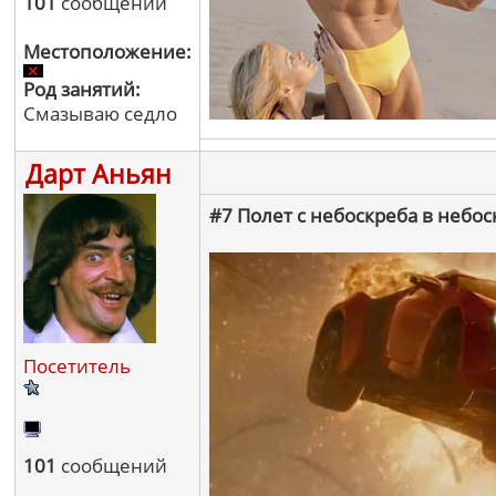
101
сообщений
Местоположение:
Род занятий:
Смазываю седло
Дарт Аньян
#7 Полет с небоскреба в небос
Посетитель
101
сообщений