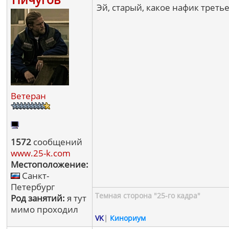
Эй, старый, какое нафик третье
Ветеран
1572
сообщений
www.25-k.com
Местоположение:
Санкт-
Петербург
Темная сторона "25-го кадра"
Род занятий:
я тут
мимо проходил
VK
|
Кинориум