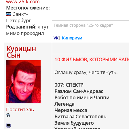
www.25-k.com
Местоположение:
Санкт-
Петербург
Темная сторона "25-го кадра"
Род занятий:
я тут
мимо проходил
VK
|
Кинориум
Курицын
Сын
10 ФИЛЬМОВ, КОТОРЫМИ ЗА
Оглашу сразу, чего тянуть.
007: СПЕКТР
Разлом Сан-Андреас
Робот по имени Чаппи
Легенда
Посетитель
Черная месса
Битва за Севастополь
Земля будущего