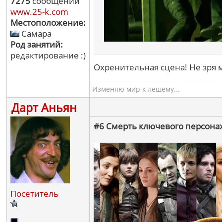
7275
сообщений
www.25-k.com
Местоположение:
Самара
Род занятий:
редактирование :)
Охренительная сцена! Не зря м
Изменяю мир к лешему...
Дарт Аньян
#6 Смерть ключевого персонажа
Посетитель