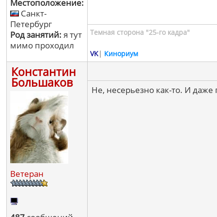
Местоположение:
Санкт-
Петербург
Темная сторона "25-го кадра"
Род занятий:
я тут
мимо проходил
VK
|
Кинориум
Константин
Большаков
Не, несерьезно как-то. И даже
Ветеран