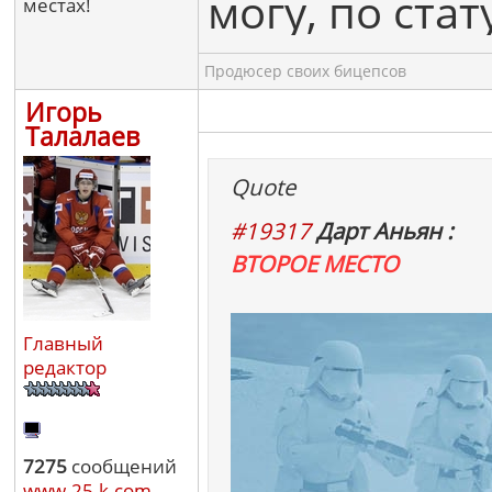
могу, по ста
местах!
Продюсер своих бицепсов
Игорь
Талалаев
Quote
#19317
Дарт Аньян :
ВТОРОЕ МЕСТО
Главный
редактор
7275
сообщений
www.25-k.com