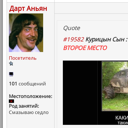
Дарт Аньян
Quote
#19582
Курицын Сын :
ВТОРОЕ МЕСТО
Посетитель
101
сообщений
Местоположение:
Род занятий:
Смазываю седло