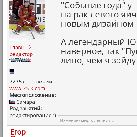
"Событие года" у 
на рак левого яи
новым дизайном.
А легендарный Ю
Главный
наверное, так "П
редактор
лицо, чем я зайду
7275
сообщений
www.25-k.com
Местоположение:
Самара
Род занятий:
редактирование :)
Изменяю мир к лешему...
Егор