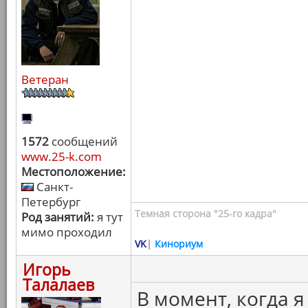
Ветеран
1572
сообщений
www.25-k.com
Местоположение:
Санкт-
Петербург
Темная сторона "25-го кадра"
Род занятий:
я тут
мимо проходил
VK
|
Кинориум
Игорь
Талалаев
В момент, когда я