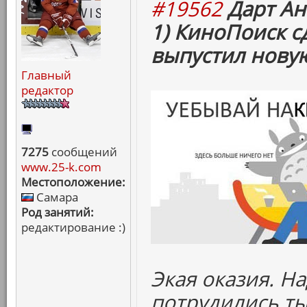
#19562
Дарт Ан
1) КиноПоиск с
выпустил нову
Главный
редактор
7275
сообщений
www.25-k.com
Местоположение:
Самара
Род занятий:
редактирование :)
Экая оказия. Н
потрудились ты