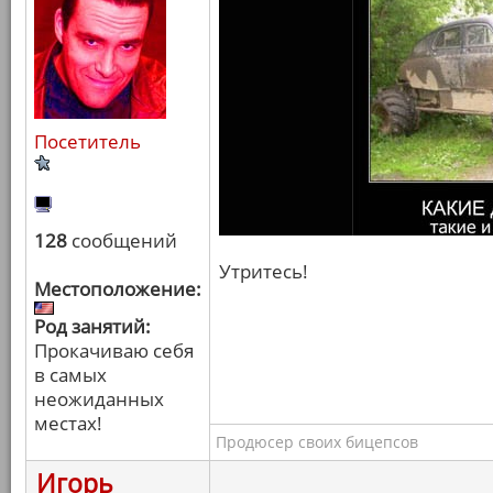
Посетитель
128
сообщений
Утритесь!
Местоположение:
Род занятий:
Прокачиваю себя
в самых
неожиданных
местах!
Продюсер своих бицепсов
Игорь