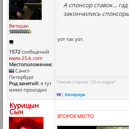
А спонсор ставок... га
закончились спонсоры
Ветеран
уот так уот.
1572
сообщений
www.25-k.com
Местоположение:
Санкт-
Петербург
Темная сторона "25-го кадра"
Род занятий:
я тут
мимо проходил
VK
|
Кинориум
Курицын
Сын
ВТОРОЕ МЕСТО