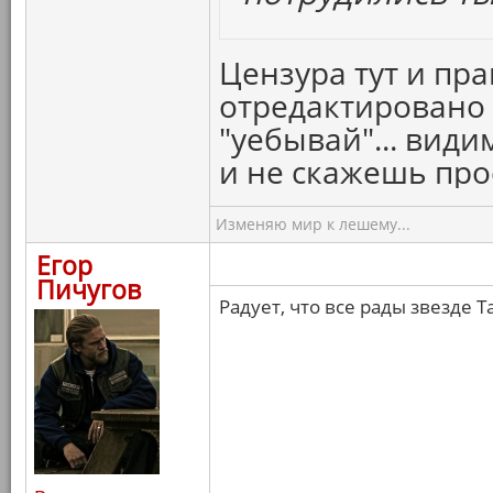
Цензура тут и пра
отредактировано 
"уебывай"... види
и не скажешь про
Изменяю мир к лешему...
Егор
Пичугов
Радует, что все рады звезде 