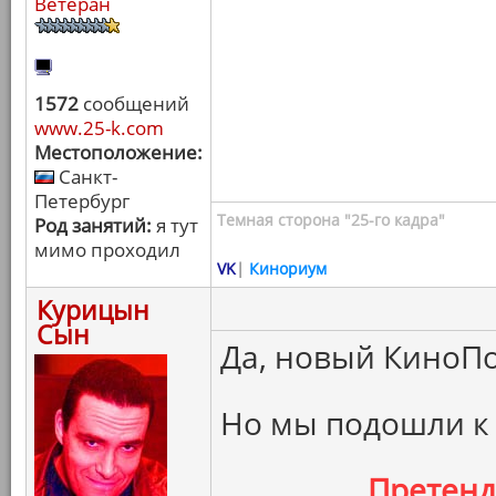
Ветеран
1572
сообщений
www.25-k.com
Местоположение:
Санкт-
Петербург
Темная сторона "25-го кадра"
Род занятий:
я тут
мимо проходил
VK
|
Кинориум
Курицын
Сын
Да, новый КиноПо
Но мы подошли к
Претен