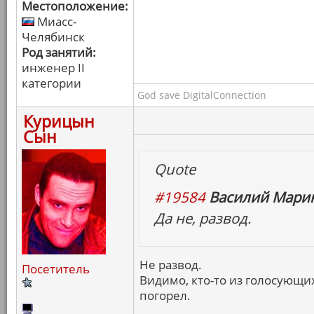
Местоположение:
Миасс-
Челябинск
Род занятий:
инженер II
категории
God save DigitalConnection
Курицын
Сын
Quote
#19584
Василий Марин
Да не, развод.
Не развод.
Посетитель
Видимо, кто-то из голосующих
погорел.