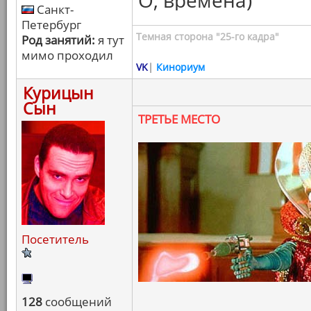
О, времена)
Санкт-
Петербург
Темная сторона "25-го кадра"
Род занятий:
я тут
мимо проходил
VK
|
Кинориум
Курицын
Сын
ТРЕТЬЕ МЕСТО
Посетитель
128
сообщений