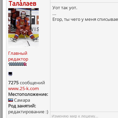
Талалаев
Уот так уот.
...
Егор, ты чего у меня списыва
Главный
редактор
7275
сообщений
www.25-k.com
Местоположение:
Самара
Род занятий:
редактирование :)
Изменяю мир к лешему...