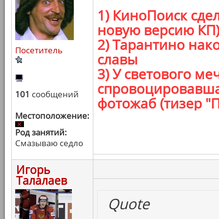
1) КиноПоиск сде
новую версию КП
2) Тарантино нак
Посетитель
славы
3) У светового ме
спровоцировавша
101
сообщений
фотожаб (тизер "
Местоположение:
Род занятий:
Смазываю седло
Игорь
Талалаев
Quote