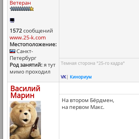
Ветеран
1572
сообщений
www.25-k.com
Местоположение:
Санкт-
Петербург
Темная сторона "25-го кадра"
Род занятий:
я тут
мимо проходил
VK
|
Кинориум
Василий
Марин
На втором Бёрдмен,
на первом Макс.