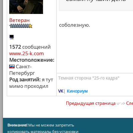
Ветеран
соболезную.
1572
сообщений
www.25-k.com
Местоположение:
Санкт-
Петербург
Темная сторона "25-го кадра"
Род занятий:
я тут
мимо проходил
VK
|
Кинориум
Предыдущая страница
Сле
Внимание!
Мы не можем запретить
копировать материалы без установки