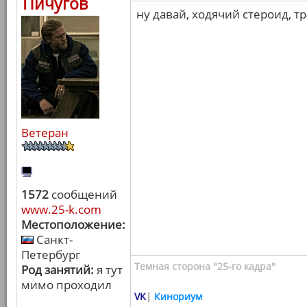
Пичугов
ну давай, ходячий стероид, т
Ветеран
1572
сообщений
www.25-k.com
Местоположение:
Санкт-
Петербург
Темная сторона "25-го кадра"
Род занятий:
я тут
мимо проходил
VK
|
Кинориум