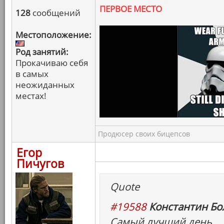
ПЕРВОЕ МЕСТО
128
сообщений
Местоположение:
Род занятий:
Прокачиваю себя
в самых
неожиданных
местах!
Продюсер своих бицепсов
Егор
Пичугов
Quote
#19588
Константин Бо
Самый лучший день