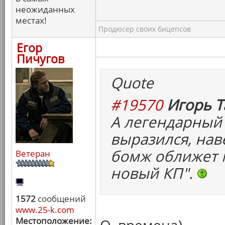
неожиданных
местах!
Продюсер своих бицепсов
Егор
Пичугов
Quote
#19570
Игорь Т
А легендарный
выразился, нав
бомж оближет м
Ветеран
новый КП".
1572
сообщений
www.25-k.com
Местоположение: