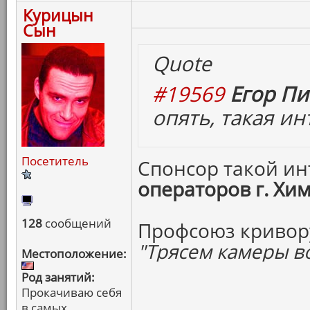
Курицын
Сын
Quote
#19569
Егор Пи
опять, такая ин
Посетитель
Спонсор такой ин
операторов г. Хи
128
сообщений
Профсоюз кривору
"Трясем камеры во
Местоположение:
Род занятий:
Прокачиваю себя
в самых