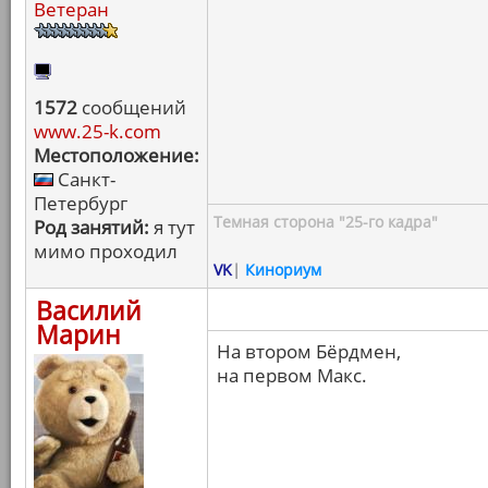
Ветеран
1572
сообщений
www.25-k.com
Местоположение:
Санкт-
Петербург
Темная сторона "25-го кадра"
Род занятий:
я тут
мимо проходил
VK
|
Кинориум
Василий
Марин
На втором Бёрдмен,
на первом Макс.