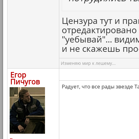
Цензура тут и пра
отредактировано 
"уебывай"... види
и не скажешь про
Изменяю мир к лешему...
Егор
Пичугов
Радует, что все рады звезде 