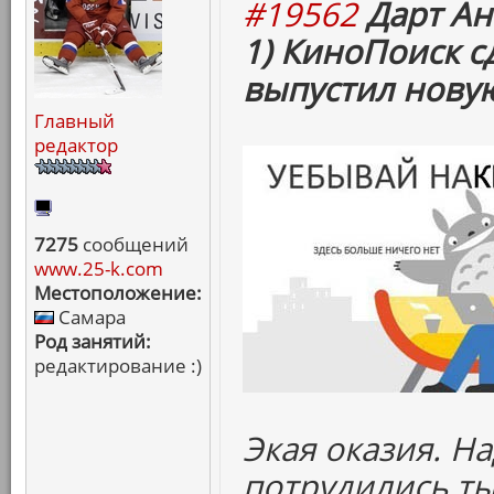
#19562
Дарт Ан
1) КиноПоиск с
выпустил нову
Главный
редактор
7275
сообщений
www.25-k.com
Местоположение:
Самара
Род занятий:
редактирование :)
Экая оказия. Н
потрудились ты