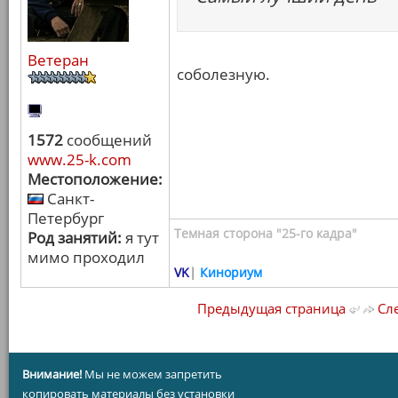
Ветеран
соболезную.
1572
сообщений
www.25-k.com
Местоположение:
Санкт-
Петербург
Темная сторона "25-го кадра"
Род занятий:
я тут
мимо проходил
VK
|
Кинориум
Предыдущая страница
Сле
Внимание!
Мы не можем запретить
копировать материалы без установки