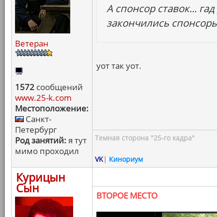
А спонсор ставок... га
закончились спонсоры
Ветеран
уот так уот.
1572
сообщений
www.25-k.com
Местоположение:
Санкт-
Петербург
Темная сторона "25-го кадра"
Род занятий:
я тут
мимо проходил
VK
|
Кинориум
Курицын
Сын
ВТОРОЕ МЕСТО