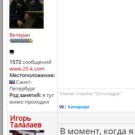
Ветеран
1572
сообщений
www.25-k.com
Местоположение:
Санкт-
Петербург
Темная сторона "25-го кадра"
Род занятий:
я тут
мимо проходил
VK
|
Кинориум
Игорь
Талалаев
В момент, когда я