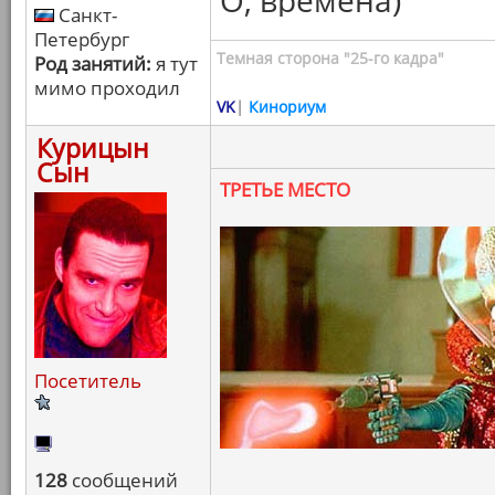
О, времена)
Санкт-
Петербург
Темная сторона "25-го кадра"
Род занятий:
я тут
мимо проходил
VK
|
Кинориум
Курицын
Сын
ТРЕТЬЕ МЕСТО
Посетитель
128
сообщений