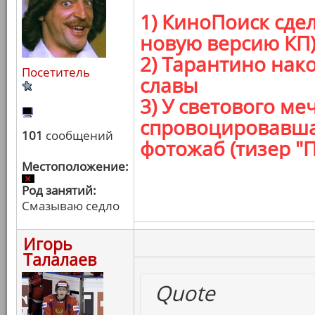
1) КиноПоиск сде
новую версию КП
2) Тарантино нак
Посетитель
славы
3) У светового ме
спровоцировавша
101
сообщений
фотожаб (тизер "
Местоположение:
Род занятий:
Смазываю седло
Игорь
Талалаев
Quote