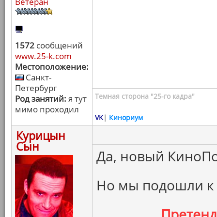
Ветеран
1572
сообщений
www.25-k.com
Местоположение:
Санкт-
Петербург
Темная сторона "25-го кадра"
Род занятий:
я тут
мимо проходил
VK
|
Кинориум
Курицын
Сын
Да, новый КиноПо
Но мы подошли к
Претен