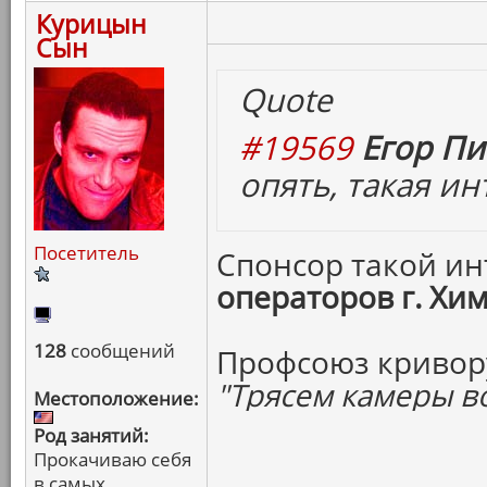
Курицын
Сын
Quote
#19569
Егор Пи
опять, такая ин
Посетитель
Спонсор такой ин
операторов г. Хи
128
сообщений
Профсоюз кривору
"Трясем камеры во
Местоположение:
Род занятий:
Прокачиваю себя
в самых