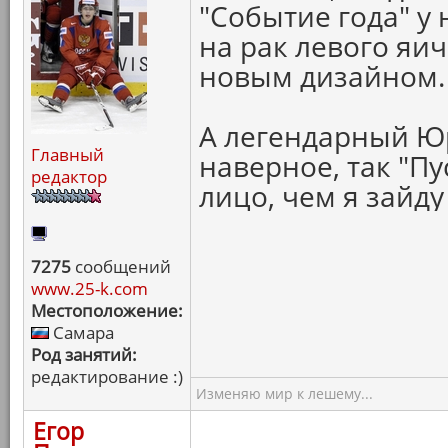
"Событие года" у 
на рак левого яи
новым дизайном.
А легендарный Ю
Главный
наверное, так "П
редактор
лицо, чем я зайду
7275
сообщений
www.25-k.com
Местоположение:
Самара
Род занятий:
редактирование :)
Изменяю мир к лешему...
Егор