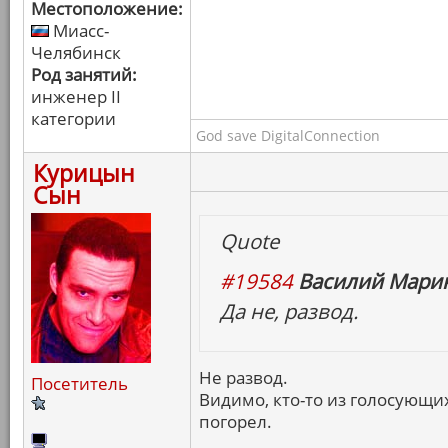
Местоположение:
Миасс-
Челябинск
Род занятий:
инженер II
категории
God save DigitalConnection
Курицын
Сын
Quote
#19584
Василий Марин
Да не, развод.
Не развод.
Посетитель
Видимо, кто-то из голосующих
погорел.