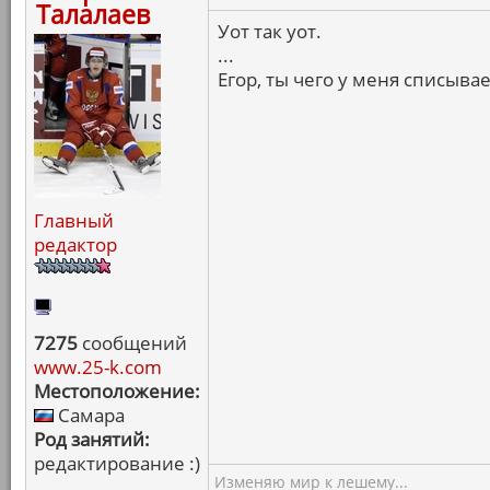
Талалаев
Уот так уот.
...
Егор, ты чего у меня списыва
Главный
редактор
7275
сообщений
www.25-k.com
Местоположение:
Самара
Род занятий:
редактирование :)
Изменяю мир к лешему...