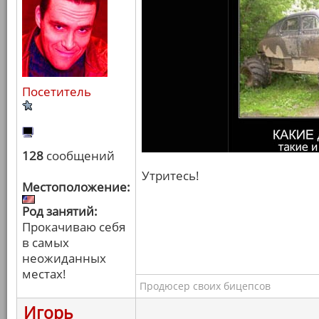
Посетитель
128
сообщений
Утритесь!
Местоположение:
Род занятий:
Прокачиваю себя
в самых
неожиданных
местах!
Продюсер своих бицепсов
Игорь