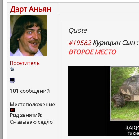
Дарт Аньян
Quote
#19582
Курицын Сын :
ВТОРОЕ МЕСТО
Посетитель
101
сообщений
Местоположение:
Род занятий:
Смазываю седло