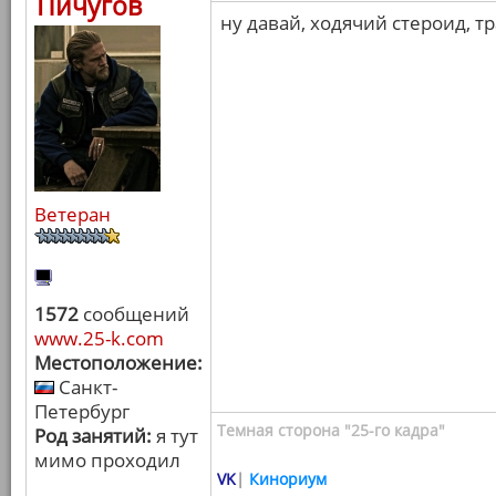
Пичугов
ну давай, ходячий стероид, т
Ветеран
1572
сообщений
www.25-k.com
Местоположение:
Санкт-
Петербург
Темная сторона "25-го кадра"
Род занятий:
я тут
мимо проходил
VK
|
Кинориум