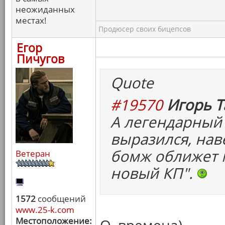
неожиданных
местах!
Продюсер своих бицепсов
Егор
Пичугов
Quote
#19570
Игорь Т
А легендарный
выразился, нав
бомж оближет м
Ветеран
новый КП".
1572
сообщений
www.25-k.com
Местоположение: