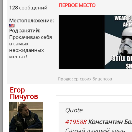
ПЕРВОЕ МЕСТО
128
сообщений
Местоположение:
Род занятий:
Прокачиваю себя
в самых
неожиданных
местах!
Продюсер своих бицепсов
Егор
Пичугов
Quote
#19588
Константин Бо
Самый лучший день