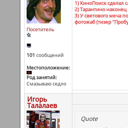
1) КиноПоиск сделал 
2) Тарантино наконец
3) У светового меча 
фотожаб (тизер "Проб
Посетитель
101
сообщений
Местоположение:
Род занятий:
Смазываю седло
Игорь
Талалаев
Quote