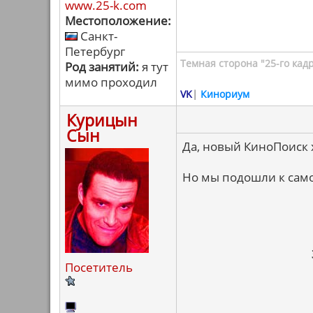
www.25-k.com
Местоположение:
Санкт-
Петербург
Темная сторона "25-го кад
Род занятий:
я тут
мимо проходил
VK
|
Кинориум
Курицын
Сын
Да, новый КиноПоиск
Но мы подошли к сам
Посетитель