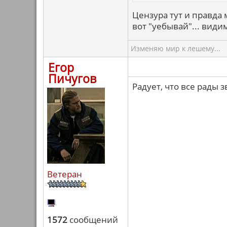
Цензура тут и правда 
вот "уебывай"... види
Изменяю мир к лешему...
Егор
Пичугов
Радует, что все рады 
Ветеран
1572
сообщений