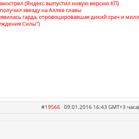
самострел (Яндекс выпустил новую версию КП)
 получил звезду на Аллее славы
появилась гарда, спровоцировавшая дикий срач и мил
уждения Силы")
#
19566
09.01.2016 16:43 GMT+3 ча