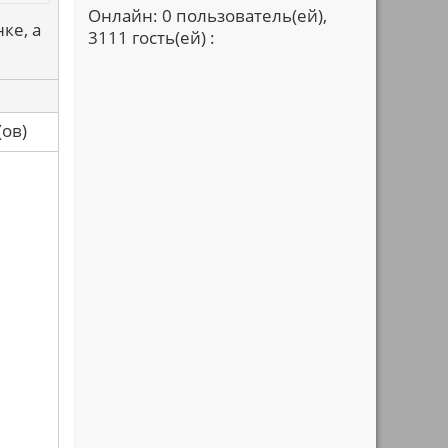
Онлайн: 0 пользователь(ей),
ке, а
3111 гость(ей) :
са(ов)