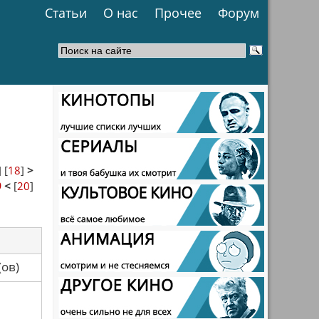
Статьи
О нас
Прочее
Форум
] [
18
]
>
9
<
[
20
]
са(ов)