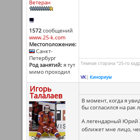
Ветеран
1572
сообщений
www.25-k.com
Местоположение:
Санкт-
Петербург
Темная сторона "25-го кад
Род занятий:
я тут
мимо проходил
VK
|
Кинориум
Игорь
Талалаев
В момент, когда я увид
бы согласился на рак
А легендарный Юрий Х
оближет мне лицо, че