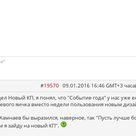
ра"
#
19570
09.01.2016 16:46 GMT+3 ча
ел Новый КП, я понял, что "Событие года" у нас уже ес
 левого яичка вместо недели пользования новым диз
амнаев бы выразился, наверное, так "Пусть лучше 
м я зайду на новый КП".