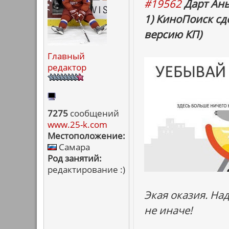
#19562
Дарт Ань
1) КиноПоиск сд
версию КП)
Главный
редактор
7275
сообщений
www.25-k.com
Местоположение:
Самара
Род занятий:
редактирование :)
Экая оказия. На
не иначе!