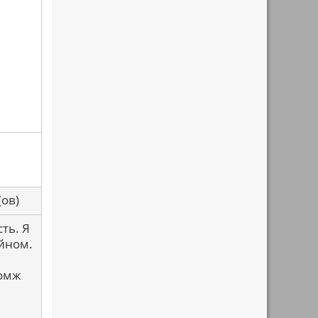
са(ов)
ть. Я
айном.
бомж