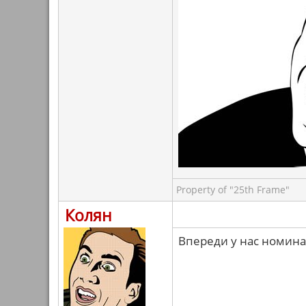
Property of "25th Frame"
Колян
Впереди у нас номина