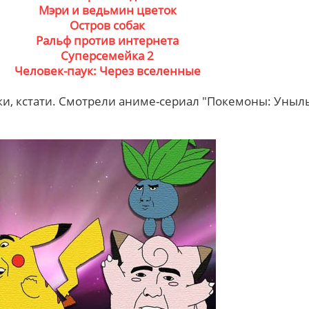
Мэри и ведьмин цветок
Остров собак
Ральф против интернета
Суперсемейка 2
Человек-паук: Через вселенные
ики, кстати. Смотрели аниме-сериал "Покемоны: Уныл