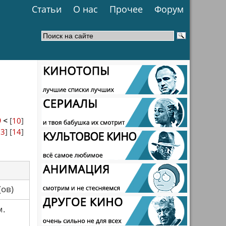
Статьи
О нас
Прочее
Форум
9
<
[
10
]
13
] [
14
]
са(ов)
м.