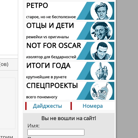
са(ов)
Дайджесты
Номера
Вы не вошли на сайт!
Имя:
отрим