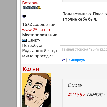
Ветеран
Поддерживаю. Плюс го
вполне себе был.
1572
сообщений
www.25-k.com
Местоположение:
Санкт-
Петербург
Темная сторона "25-го кад
Род занятий:
я тут
мимо проходил
VK
|
Кинориум
Колян
Quote
#21687
ТАНОС :