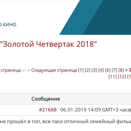
"Золотой Четвертак 2018"
 страница
Следующая страница
[
1
] [
2
] [
3
] [
4
] [
6
] [
7
] [
8
]
>
[
11
] [
12
] [
Сообщение
#
21688
06.01.2019 14:09 GMT+3 ча
 не прошёл в топ, все-таки отличный семейный филь