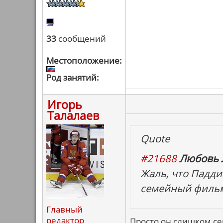
33
сообщений
Местоположение:
Род занятий:
Игорь
Талалаев
Quote
#21688
Любовь 
Жаль, что Падди
семейный филь
Главный
редактор
Просто он слишком сем