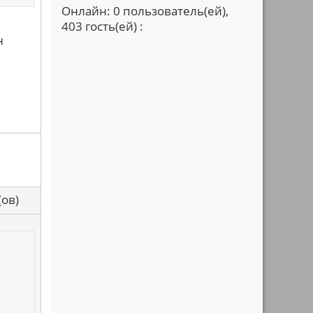
Онлайн: 0 пользователь(ей),
403 гость(ей) :
н
са(ов)