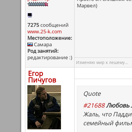
Марвел)
7275
сообщений
www.25-k.com
Местоположение:
Самара
Род занятий:
редактирование :)
Изменяю мир к лешему...
Егор
Пичугов
Quote
#21688
Любовь 
Жаль, что Падди
семейный филь