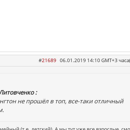
#
21689
06.01.2019 14:10 GMT+3 ча
Литовченко :
нгтон не прошёл в топ, все-таки отличный
м.
ейный (т.е. детский). А мы тут уже все взрослые, см