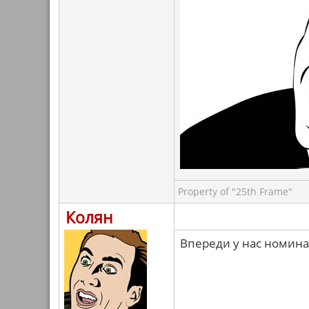
Property of "25th Frame"
Колян
Впереди у нас номина