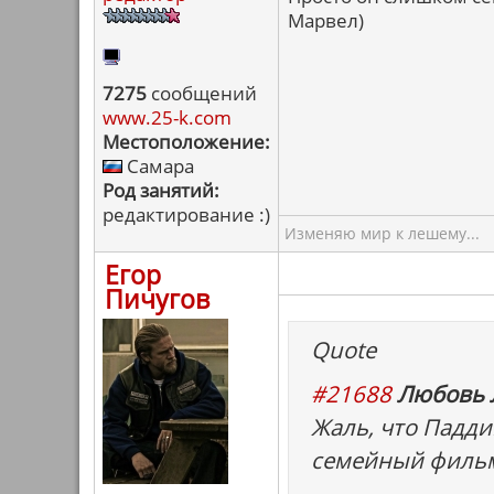
Марвел)
7275
сообщений
www.25-k.com
Местоположение:
Самара
Род занятий:
редактирование :)
Изменяю мир к лешему...
Егор
Пичугов
Quote
#21688
Любовь 
Жаль, что Падди
семейный филь