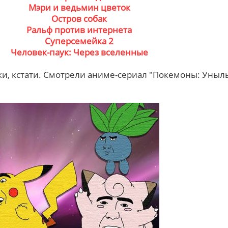
Мэри и ведьмин цветок
Остров собак
Ральф против интернета
Суперсемейка 2
Человек-паук: Через вселенные
ики, кстати. Смотрели аниме-сериал "Покемоны: Уныл