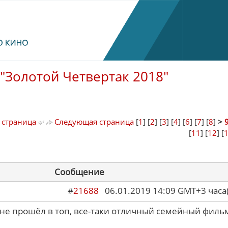
"Золотой Четвертак 2018"
 страница
Следующая страница
[
1
] [
2
] [
3
] [
4
] [
6
] [
7
] [
8
]
>
[
11
] [
12
] [
Сообщение
#
21688
06.01.2019 14:09 GMT+3 ча
 не прошёл в топ, все-таки отличный семейный филь