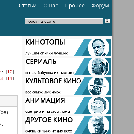
Статьи
О нас
Прочее
Форум
9
<
[
10
]
13
] [
14
]
са(ов)
м.