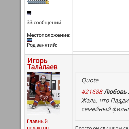
33
сообщений
Местоположение:
Род занятий:
Игорь
Талалаев
Quote
#21688
Любовь 
Жаль, что Падди
семейный филь
Главный
редактор
Просто он слишком сем