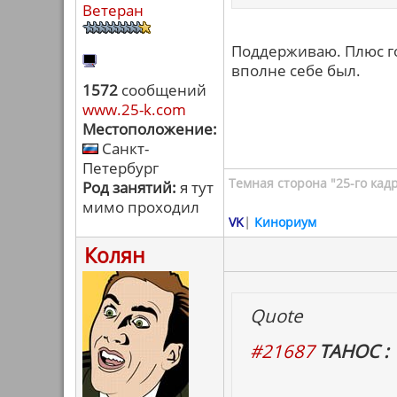
Ветеран
Поддерживаю. Плюс го
вполне себе был.
1572
сообщений
www.25-k.com
Местоположение:
Санкт-
Петербург
Темная сторона "25-го кад
Род занятий:
я тут
мимо проходил
VK
|
Кинориум
Колян
Quote
#21687
ТАНОС :