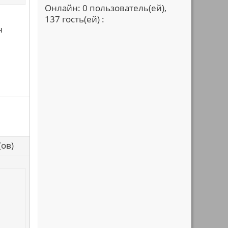
Онлайн: 0 пользователь(ей),
137 гость(ей) :
н
са(ов)