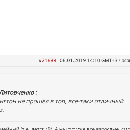
#
21689
06.01.2019 14:10 GMT+3 ча
Литовченко :
нгтон не прошёл в топ, все-таки отличный
м.
ейный (т.е. детский). А мы тут уже все взрослые, см