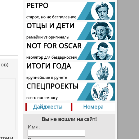
са(ов)
Дайджесты
Номера
Вы не вошли на сайт!
Имя:
отрим