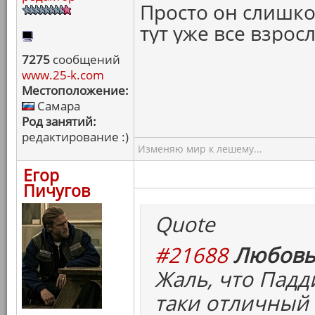
Просто он слишком
тут уже все взро
7275
сообщений
www.25-k.com
Местоположение:
Самара
Род занятий:
редактирование :)
Изменяю мир к лешему...
Егор
Пичугов
Quote
#21688
Любовь
Жаль, что Падд
таки отличный