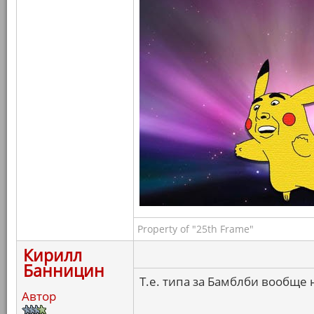
Property of "25th Frame"
Кирилл
Банницин
Т.е. типа за Бамблби вообще 
Автор