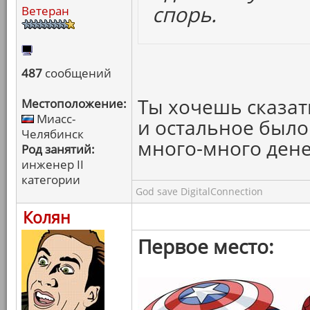
спорь.
Ветеран
487
сообщений
Ты хочешь сказать
Местоположение:
Миасс-
и остальное было
Челябинск
много-много дене
Род занятий:
инженер II
категории
God save DigitalConnection
Колян
Первое место: