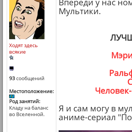
Впереди у нас но
Мультики.
ЛУЧ
Ходят здесь
всякие
Мэри
Ральф
93
сообщений
С
Человек-
Местоположение:
Род занятий:
Я и сам могу в му
Кладу на баланс
во Вселенной.
аниме-сериал "П