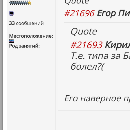
Quote
#21696
Егор Пи
33
сообщений
Quote
Местоположение:
#21693
Кирил
Род занятий:
Т.е. типа за
болел?(
Его наверное п