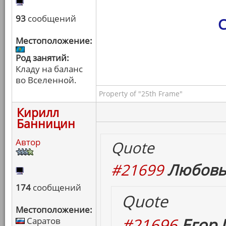
93
сообщений
С
Местоположение:
Род занятий:
Кладу на баланс
во Вселенной.
Property of "25th Frame"
Кирилл
Банницин
Автор
Quote
#21699
Любовь
174
сообщений
Quote
Местоположение:
#21696
Егор 
Саратов