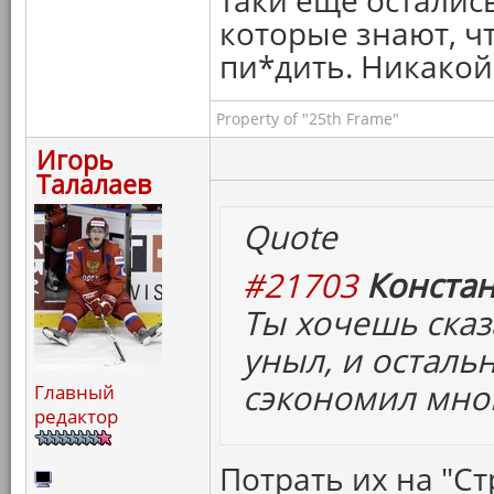
таки еще остались
которые знают, ч
пи*дить. Никакой
Property of "25th Frame"
Игорь
Талалаев
Quote
#21703
Констан
Ты хочешь сказ
уныл, и осталь
сэкономил мног
Главный
редактор
Потрать их на "Ст