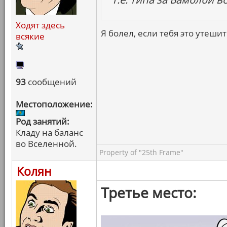
Ходят здесь
Я болел, если тебя это утешит
всякие
93
сообщений
Местоположение:
Род занятий:
Кладу на баланс
во Вселенной.
Property of "25th Frame"
Колян
Третье место: