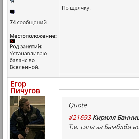
По щелчку.
74
сообщений
Местоположение:
Род занятий:
Устанавливаю
баланс во
Вселенной.
Егор
Пичугов
Quote
#21693
Кирилл Банниц
Т.е. типа за Бамблби в