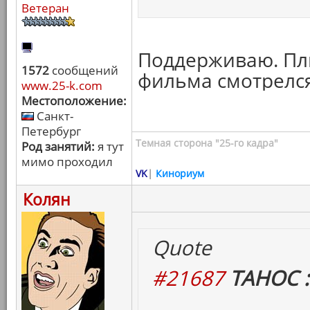
Ветеран
Поддерживаю. Пл
1572
сообщений
фильма смотрелся,
www.25-k.com
Местоположение:
Санкт-
Петербург
Темная сторона "25-го кадра"
Род занятий:
я тут
мимо проходил
VK
|
Кинориум
Колян
Quote
#21687
ТАНОС :