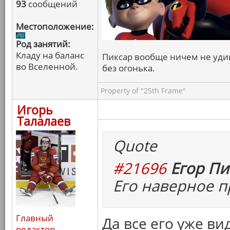
93
сообщений
Местоположение:
Род занятий:
Кладу на баланс
Пиксар вообще ничем не удив
во Вселенной.
без огонька.
Property of "25th Frame"
Игорь
Талалаев
Quote
#21696
Егор Пи
Его наверное п
Главный
Да все его уже ви
редактор