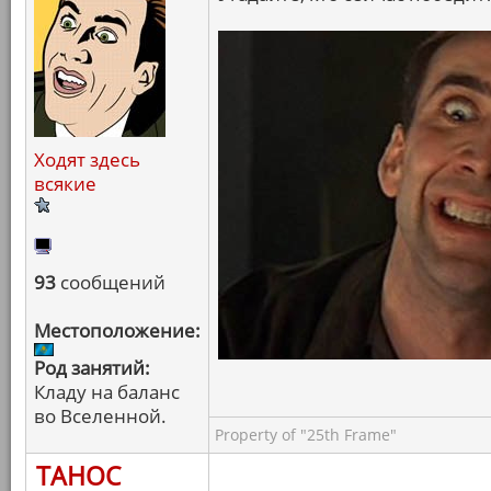
Ходят здесь
всякие
93
сообщений
Местоположение:
Род занятий:
Кладу на баланс
во Вселенной.
Property of "25th Frame"
ТАНОС