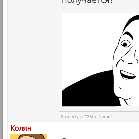
Property of "25th Frame"
Колян