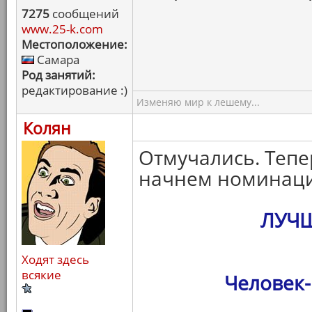
7275
сообщений
www.25-k.com
Местоположение:
Самара
Род занятий:
редактирование :)
Изменяю мир к лешему...
Колян
Отмучались. Тепе
начнем номинаци
ЛУЧ
Ходят здесь
всякие
Человек-