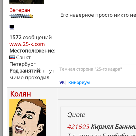
Ветеран
Его наверное просто никто н
1572
сообщений
www.25-k.com
Местоположение:
Санкт-
Петербург
Темная сторона "25-го кадра"
Род занятий:
я тут
мимо проходил
VK
|
Кинориум
Колян
Quote
#21693
Кирилл Банниц
Т.е. типа за Бамблби в