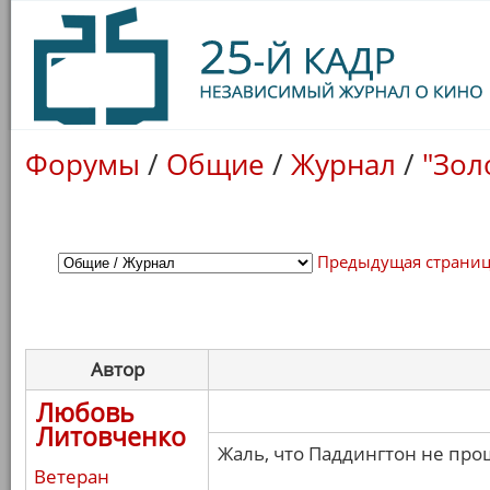
Форумы
/
Общие
/
Журнал
/
"Зол
Предыдущая страни
Автор
Любовь
Литовченко
Жаль, что Паддингтон не про
Ветеран