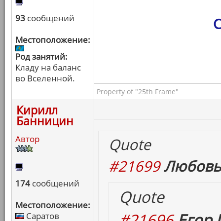
93
сообщений
С
Местоположение:
Род занятий:
Кладу на баланс
во Вселенной.
Property of "25th Frame"
Кирилл
Банницин
Автор
Quote
#21699
Любовь
174
сообщений
Quote
Местоположение:
#21696
Егор 
Саратов