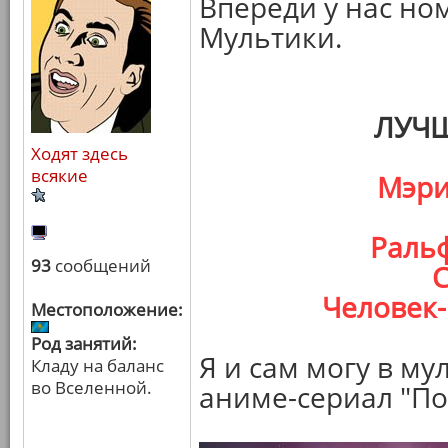
Впереди у нас но
Мультики.
ЛУЧ
Ходят здесь
всякие
Мэри
Ральф
93
сообщений
С
Человек-
Местоположение:
Род занятий:
Я и сам могу в му
Кладу на баланс
во Вселенной.
аниме-сериал "П