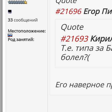
Quote
#21696
Егор Пи
33
сообщений
Quote
Местоположение:
#21693
Кирил
Род занятий:
Т.е. типа за
болел?(
Его наверное п