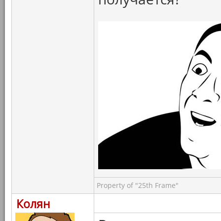
Property of "25th Frame"
Колян