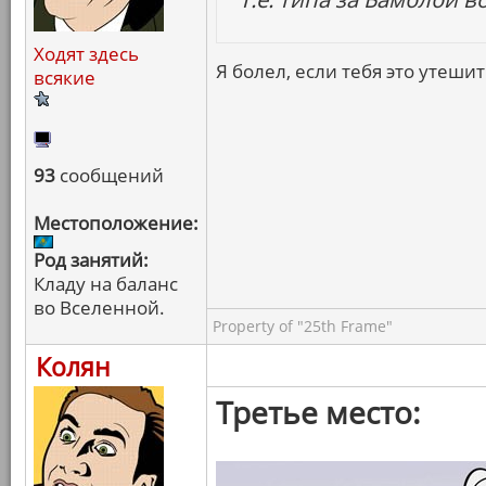
Ходят здесь
Я болел, если тебя это утешит
всякие
93
сообщений
Местоположение:
Род занятий:
Кладу на баланс
во Вселенной.
Property of "25th Frame"
Колян
Третье место: