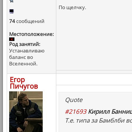
По щелчку.
74
сообщений
Местоположение:
Род занятий:
Устанавливаю
баланс во
Вселенной.
Егор
Пичугов
Quote
#21693
Кирилл Банниц
Т.е. типа за Бамблби в