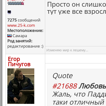
Просто он слишком
тут уже все взро
7275
сообщений
www.25-k.com
Местоположение:
Самара
Род занятий:
редактирование :)
Изменяю мир к лешему...
Егор
Пичугов
Quote
#21688
Любовь
Жаль, что Падд
таки отличный