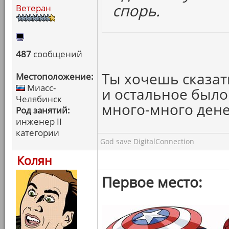
спорь.
Ветеран
487
сообщений
Ты хочешь сказать
Местоположение:
Миасс-
и остальное было
Челябинск
много-много дене
Род занятий:
инженер II
категории
God save DigitalConnection
Колян
Первое место: