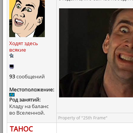
Ходят здесь
всякие
93
сообщений
Местоположение:
Род занятий:
Кладу на баланс
во Вселенной.
Property of "25th Frame"
ТАНОС