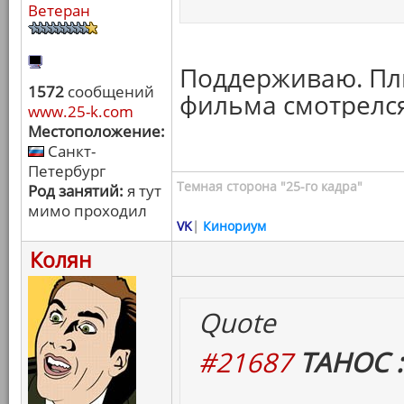
Ветеран
Поддерживаю. Пл
1572
сообщений
фильма смотрелся,
www.25-k.com
Местоположение:
Санкт-
Петербург
Темная сторона "25-го кадра"
Род занятий:
я тут
мимо проходил
VK
|
Кинориум
Колян
Quote
#21687
ТАНОС :