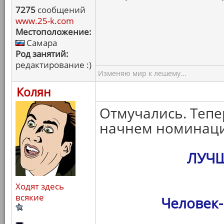
7275
сообщений
www.25-k.com
Местоположение:
Самара
Род занятий:
редактирование :)
Изменяю мир к лешему...
Колян
Отмучались. Тепе
начнем номинаци
ЛУЧ
Ходят здесь
всякие
Человек-