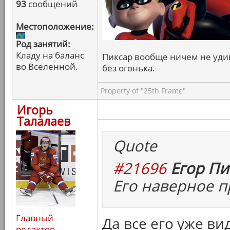
93
сообщений
Местоположение:
Род занятий:
Кладу на баланс
Пиксар вообще ничем не удив
во Вселенной.
без огонька.
Property of "25th Frame"
Игорь
Талалаев
Quote
#21696
Егор Пи
Его наверное п
Главный
Да все его уже ви
редактор