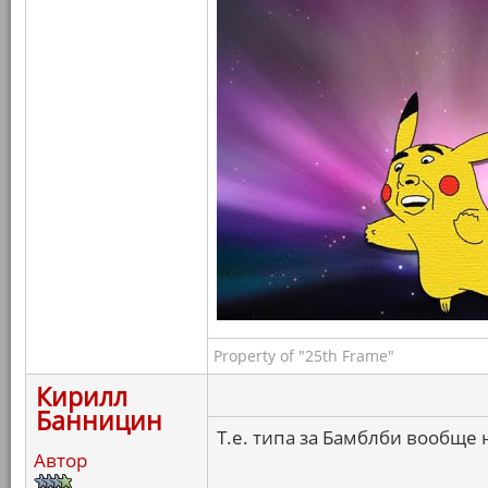
Property of "25th Frame"
Кирилл
Банницин
Т.е. типа за Бамблби вообще 
Автор