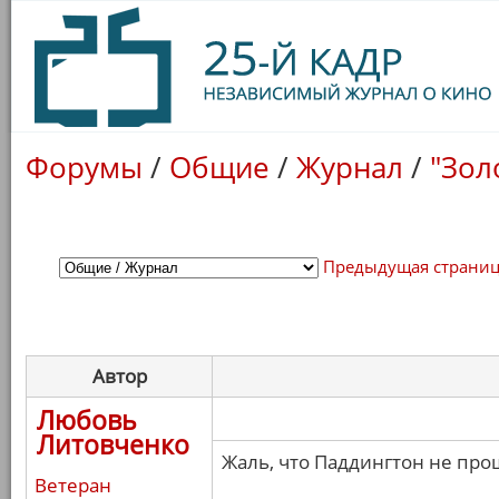
Форумы
/
Общие
/
Журнал
/
"Зол
Предыдущая страни
Автор
Любовь
Литовченко
Жаль, что Паддингтон не про
Ветеран