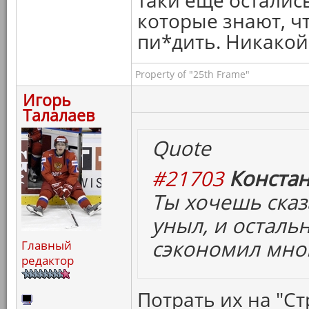
таки еще остались
которые знают, ч
пи*дить. Никакой
Property of "25th Frame"
Игорь
Талалаев
Quote
#21703
Констан
Ты хочешь сказ
уныл, и осталь
сэкономил мног
Главный
редактор
Потрать их на "Ст