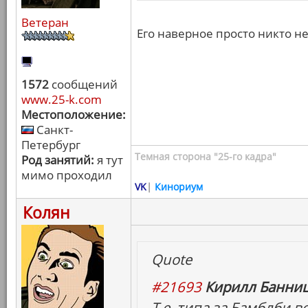
Ветеран
Его наверное просто никто н
1572
сообщений
www.25-k.com
Местоположение:
Санкт-
Петербург
Темная сторона "25-го кадра"
Род занятий:
я тут
мимо проходил
VK
|
Кинориум
Колян
Quote
#21693
Кирилл Банниц
Т.е. типа за Бамблби в