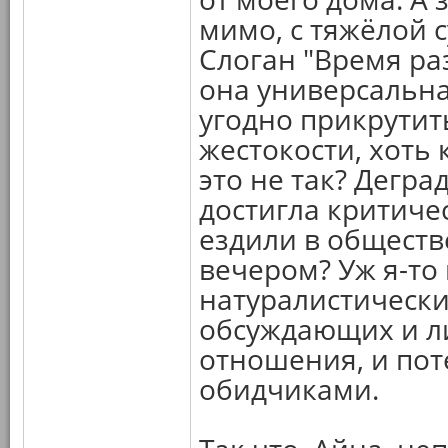
мимо, с тяжёлой 
Слоган "Время ра
она универсальна
угодно прикрутит
жестокости, хоть 
это не так? Дегр
достигла критиче
ездили в обществ
вечером? Уж я-то
натуралистически
обсуждающих и л
отношения, и пот
обидчиками.