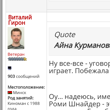
Виталий
Гирон
Quote
Айна Курманова
Ветеран
Ну все-все - угово
играет. Побежала
903
сообщений
Местоположение:
Минск
Оу... надеюсь, им
Род занятий:
Роми Шнайдер - э
Киноман с 1988
года