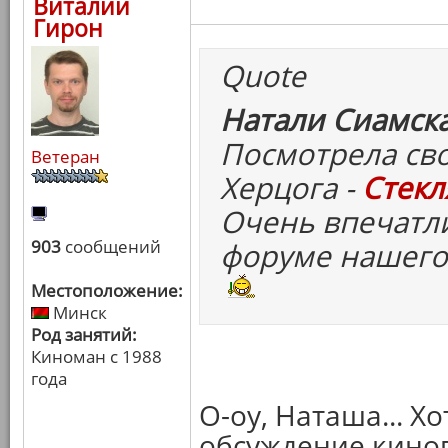
Виталий
Гирон
Quote
Натали Сиамска
Посмотрела св
Ветеран
Херцога -
Стекл
Очень впечатли
903
сообщений
форуме нашего
Местоположение:
Минск
Род занятий:
Киноман с 1988
года
О-оу, Наташа... Х
обсуждение киног