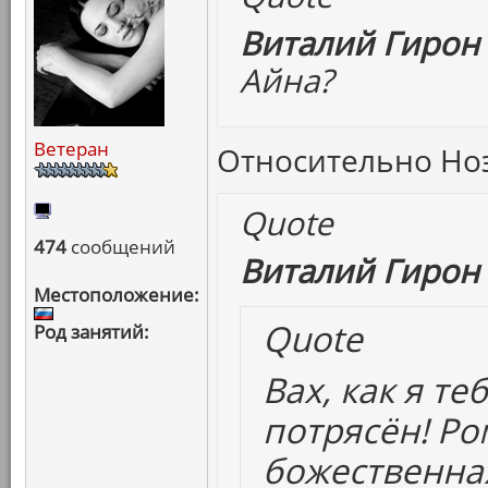
Виталий Гирон 
Айна?
Ветеран
Относительно Ноэ 
Quote
474
сообщений
Виталий Гирон 
Местоположение:
Quote
Род занятий:
Вах, как я т
потрясён! Р
божественная