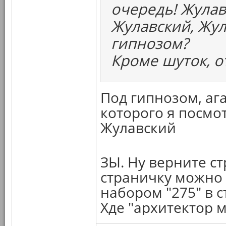
очередь! Жулав
Жулавский, Жул
гипнозом?
Кроме шуток, 
Под гипнозом, ага
которого я посмот
Жулавский
ЗЫ. Ну верните с
страничку можно п
набором "275" в с
Хде "архитектор 