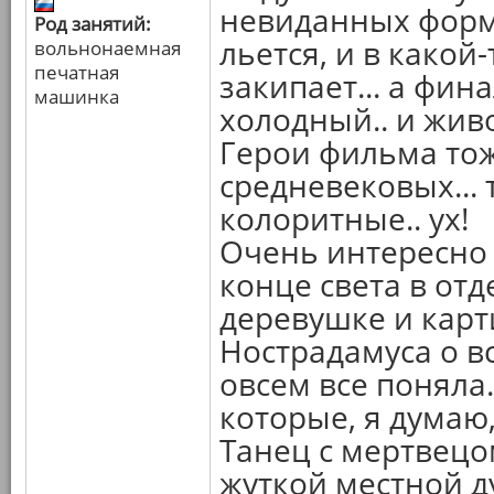
невиданных форм.
Род занятий:
льется, и в какой
вольнонаемная
печатная
закипает... а фин
машинка
холодный.. и жив
Герои фильма тож
средневековых...
колоритные.. ух!
Очень интересно
конце света в от
деревушке и карт
Нострадамуса о в
овсем все поняла.
которые, я думаю,
Танец с мертвецом
жуткой местной ду