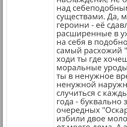
над себеподобным
существами. Да, 
героини - её сда
расширенные в уж
на себя в подобно
самый расхожий "
ходи ты где хочеш
моральные уроды 
ты в ненужное вр
ненужной наружн
случиться с кажды
года - буквально 
очередных "Оскар
избили двое моло
от моего дома. А 