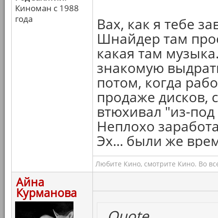
Киноман с 1988
года
Вах, как я тебе з
Шнайдер там прос
какая там музыка
знакомую выдрать
потом, когда рабо
продаже дисков, 
втюхивал "из-под 
Неплохо заработа
Эх... были же врем
Любите Кино, смотрите Кино. Во вс
Айна
Курманова
Quote