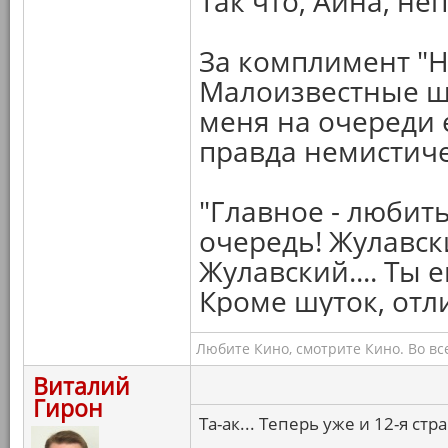
Так что, Айна, неп
За комплимент "
Малоизвестные ше
меня на очереди 
правда немистич
"Главное - любит
очередь! Жулавск
Жулавский.... Ты 
Кроме шуток, от
Любите Кино, смотрите Кино. Во вс
Виталий
Гирон
Та-ак... Теперь уже и 12-я ст