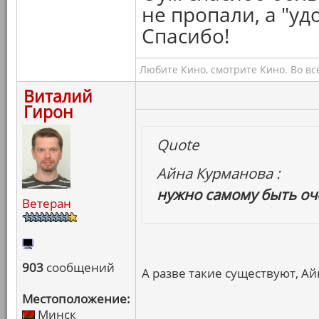
не пропали, а "уд
Спасибо!
Любите Кино, смотрите Кино. Во вс
Виталий
Гирон
Quote
Айна Курманова :
нужно самому быть о
Ветеран
903
сообщений
А разве такие существуют, Ай
Местоположение:
Минск