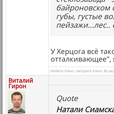
байроновском с
губы, густые во
пейзажи...лес..
У Херцога всё так
отталкивающее", 
Любите Кино, смотрите Кино. Во вс
Виталий
Гирон
Quote
Натали Сиамска