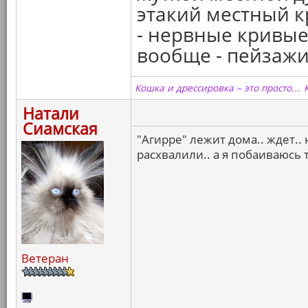
этакий местный к
- нервные кривые 
вообще - пейзажи..
Кошка и дрессировка – это просто… 
Натали
Сиамская
"Агирре" лежит дома.. ждет.. 
расхвалили.. а я побаиваюсь
Ветеран