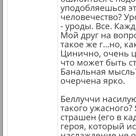
уподобляешься эт
человечество? Ур
- уроды. Все. Кажд
Мой друг на вопро
такое же г...но, к
Цинично, очень ц
что может быть с
Банальная мысль?
очерчена ярко.
Беллуччи насилуют
такого ужасного? 
страшен (его в ка
героя, который и
наслаждение не о