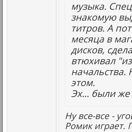
музыка. Спе
знакомую вы
титров. А пот
месяца в маг
дисков, сдел
втюхивал "из
начальства. 
этом.
Эх... были же
Ну все-все - уг
Ромик играет. 