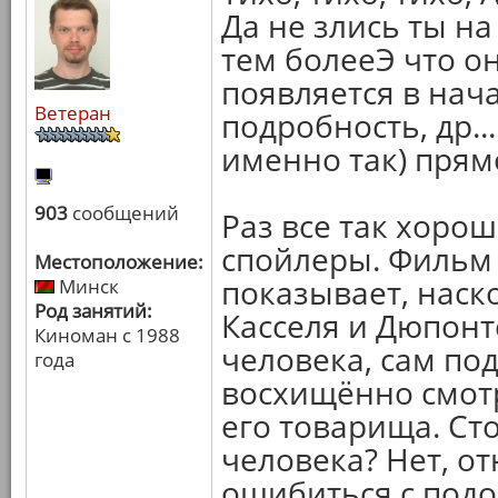
Да не злись ты на
тем болееЭ что о
появляется в нача
Ветеран
подробность, др..
именно так) прямо
903
сообщений
Раз все так хорош
спойлеры. Фильм 
Местоположение:
показывает, наск
Минск
Род занятий:
Касселя и Дюпонт
Киноман с 1988
человека, сам по
года
восхищённо смот
его товарища. Ст
человека? Нет, от
ошибиться с подо