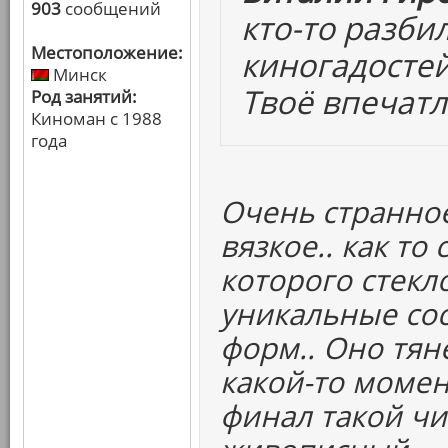
903
сообщений
кто-то разби
Местоположение:
киногадостей
Минск
Твоё впечат
Род занятий:
Киноман с 1988
года
Очень странное 
вязкое.. как то
которого стекл
уникальные со
форм.. Оно тяне
какой-то момент
финал такой чи