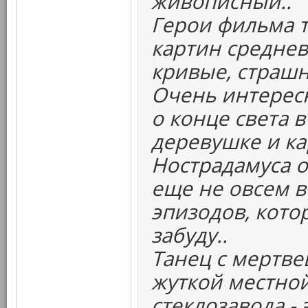
живописный..
Герои фильма т
картин среднев
кривые, страшн
Очень интерес
о конце света 
деревушке и к
Нострадамуса о
еще не овсем в
эпизодов, кото
забуду..
Танец с мертвец
жуткой местной
стеклозавода -