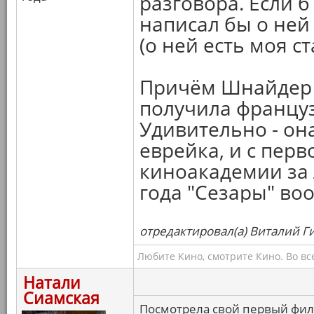
разговора. Если б
написал бы о ней
(о ней есть моя с
Причём Шнайдер з
получила француз
Удивительно - он
еврейка, и с перв
киноакадемии за 
года "Сезары" во
отредактировал(а) Виталий Ги
Любите Кино, смотрите Кино. Во вс
Натали
Сиамская
Посмотрела свой первый фил