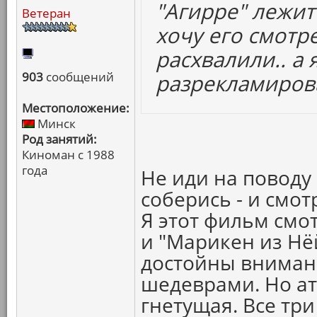
"Агирре" лежит 
Ветеран
хочу его смотре
расхвалили.. а
903
сообщений
разрекламиров
Местоположение:
Минск
Род занятий:
Киноман с 1988
года
Не иди на поводу
соберись - и смот
Я этот фильм смо
и "Марикен из Нёй
достойны внимани
шедеврами. Но ат
гнетущая. Все три