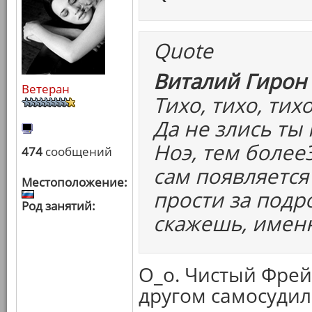
Quote
Виталий Гирон 
Ветеран
Тихо, тихо, тихо
Да не злись ты 
Ноэ, тем более
474
сообщений
сам появляется
Местоположение:
прости за подро
Род занятий:
скажешь, именн
О_о. Чистый Фрейд
другом самосудили