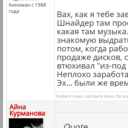
Киноман с 1988
года
Вах, как я тебе з
Шнайдер там прос
какая там музыка
знакомую выдрать
потом, когда рабо
продаже дисков, 
втюхивал "из-под 
Неплохо заработа
Эх... были же врем
Любите Кино, смотрите Кино. Во вс
Айна
Курманова
Quote