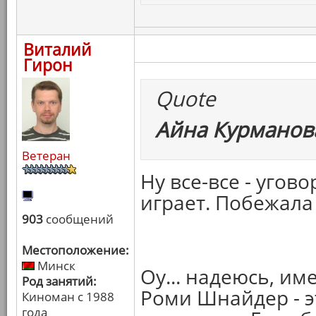
Виталий
Гирон
Quote
Айна Курманова
Ветеран
Ну все-все - угово
играет. Побежала
903
сообщений
Местоположение:
Минск
Оу... надеюсь, им
Род занятий:
Роми Шнайдер - э
Киноман с 1988
года