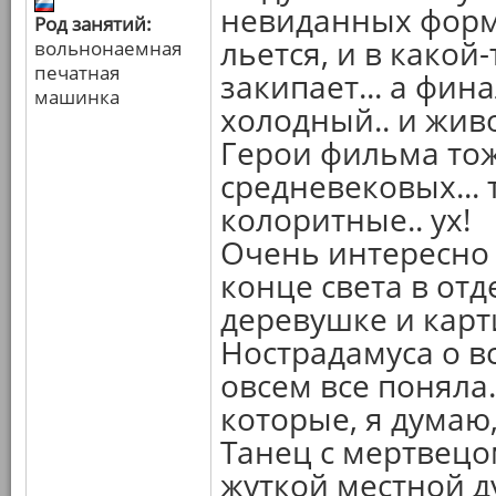
невиданных форм.
Род занятий:
льется, и в какой
вольнонаемная
печатная
закипает... а фин
машинка
холодный.. и жив
Герои фильма тож
средневековых...
колоритные.. ух!
Очень интересно
конце света в от
деревушке и карт
Нострадамуса о в
овсем все поняла.
которые, я думаю,
Танец с мертвецом
жуткой местной ду