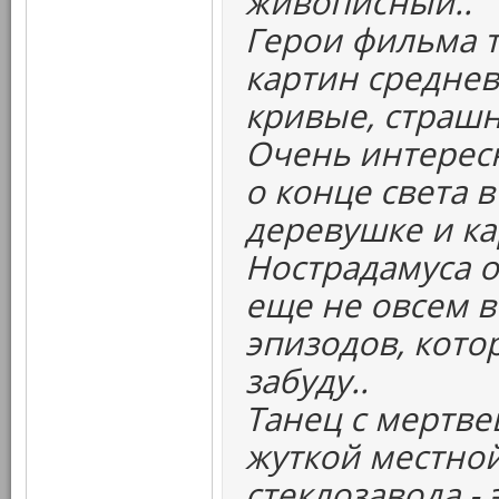
живописный..
Герои фильма т
картин среднев
кривые, страшн
Очень интерес
о конце света 
деревушке и к
Нострадамуса о
еще не овсем в
эпизодов, кото
забуду..
Танец с мертвец
жуткой местной
стеклозавода -