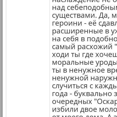
над себеподобным
существами. Да, 
героини - её сда
расширенные в уж
на себя в подобно
самый расхожий "
ходи ты где хочеш
моральные уроды 
ты в ненужное вр
ненужной наружн
случиться с кажды
года - буквально 
очередных "Оскар
избили двое моло
от моего дома. А 