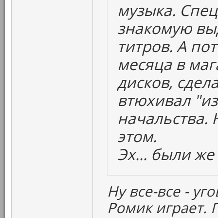
музыка. Спе
знакомую вы
титров. А пот
месяца в маг
дисков, сдел
втюхивал "из
начальства. 
этом.
Эх... были же
Ну все-все - уг
Ромик играет. 