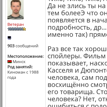
Да не злись ты на
тем болееЭ что о
появляется в нача
Ветеран
подробность, др..
именно так) прямо
903
сообщений
Раз все так хорош
спойлеры. Фильм 
Местоположение:
показывает, наск
Минск
Род занятий:
Касселя и Дюпонт
Киноман с 1988
человека, сам по
года
восхищённо смот
его товарища. Ст
человека? Нет, от
ошибиться с подо