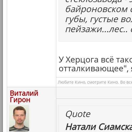
байроновском с
губы, густые во
пейзажи...лес..
У Херцога всё так
отталкивающее", 
Любите Кино, смотрите Кино. Во вс
Виталий
Гирон
Quote
Натали Сиамска