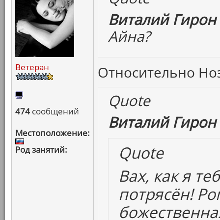
Виталий Гирон 
Айна?
Ветеран
Относительно Ноэ 
Quote
474
сообщений
Виталий Гирон 
Местоположение:
Quote
Род занятий:
Вах, как я т
потрясён! Р
божественная