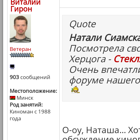
Виталий
Гирон
Quote
Натали Сиамска
Посмотрела св
Ветеран
Херцога -
Стекл
Очень впечатли
903
сообщений
форуме нашего
Местоположение:
Минск
Род занятий:
Киноман с 1988
года
О-оу, Наташа... Х
обсуждение киног