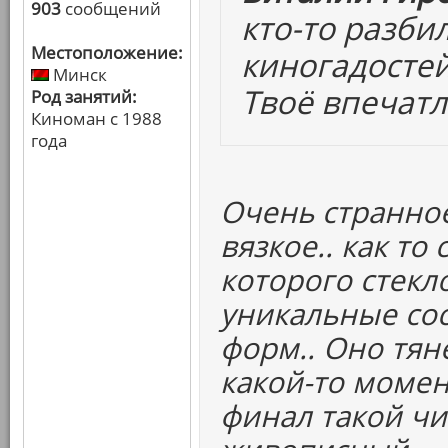
903
сообщений
кто-то разби
Местоположение:
киногадостей
Минск
Твоё впечат
Род занятий:
Киноман с 1988
года
Очень странное 
вязкое.. как то
которого стекл
уникальные со
форм.. Оно тяне
какой-то момент
финал такой чи