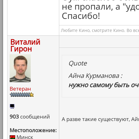
не пропали, а "уд
Спасибо!
Любите Кино, смотрите Кино. Во вс
Виталий
Гирон
Quote
Айна Курманова :
нужно самому быть о
Ветеран
903
сообщений
А разве такие существуют, Ай
Местоположение:
Минск