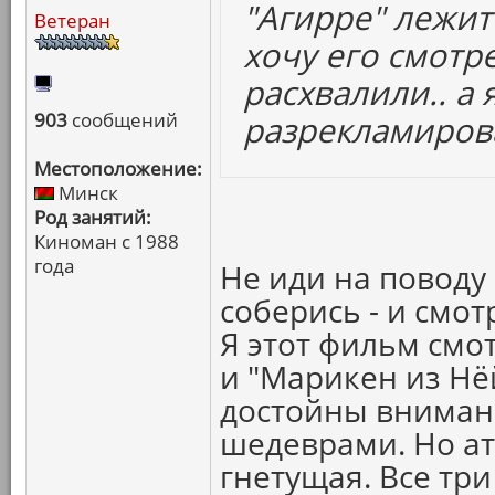
"Агирре" лежит 
Ветеран
хочу его смотре
расхвалили.. а
903
сообщений
разрекламиров
Местоположение:
Минск
Род занятий:
Киноман с 1988
года
Не иди на поводу
соберись - и смот
Я этот фильм смо
и "Марикен из Нёй
достойны внимани
шедеврами. Но ат
гнетущая. Все три