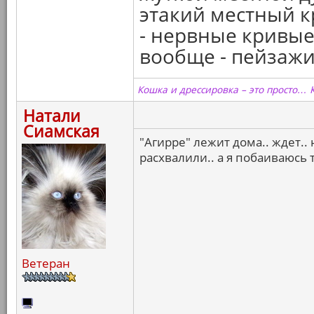
этакий местный к
- нервные кривые 
вообще - пейзажи..
Кошка и дрессировка – это просто… 
Натали
Сиамская
"Агирре" лежит дома.. ждет.. 
расхвалили.. а я побаиваюсь
Ветеран