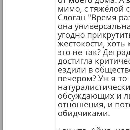
мимо, с тяжёлой 
Слоган "Время ра
она универсальна
угодно прикрутит
жестокости, хоть 
это не так? Дегр
достигла критиче
ездили в обществ
вечером? Уж я-то
натуралистически
обсуждающих и л
отношения, и пот
обидчиками.