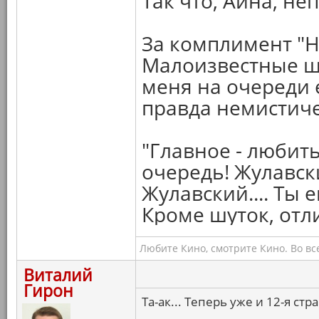
Так что, Айна, неп
За комплимент "
Малоизвестные ше
меня на очереди 
правда немистич
"Главное - любит
очередь! Жулавск
Жулавский.... Ты 
Кроме шуток, от
Любите Кино, смотрите Кино. Во вс
Виталий
Гирон
Та-ак... Теперь уже и 12-я ст