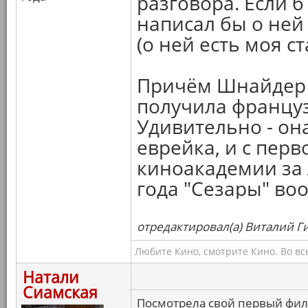
разговора. Если б
написал бы о ней
(о ней есть моя с
Причём Шнайдер з
получила француз
Удивительно - он
еврейка, и с перв
киноакадемии за 
года "Сезары" во
отредактировал(а) Виталий Ги
Любите Кино, смотрите Кино. Во вс
Натали
Сиамская
Посмотрела свой первый фил