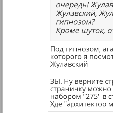
очередь! Жулав
Жулавский, Жул
гипнозом?
Кроме шуток, 
Под гипнозом, ага
которого я посмот
Жулавский
ЗЫ. Ну верните с
страничку можно п
набором "275" в с
Хде "архитектор 