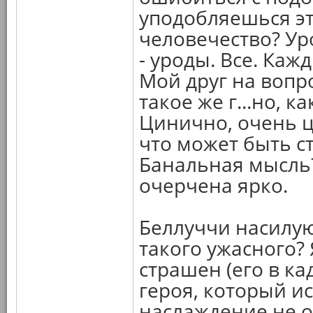
уподобляешься эт
человечество? Ур
- уроды. Все. Кажд
Мой друг на вопро
такое же г...но, к
Цинично, очень ц
что может быть с
Банальная мысль?
очерчена ярко.
Беллуччи насилуют
такого ужасного? 
страшен (его в ка
героя, который и
наслаждение не о