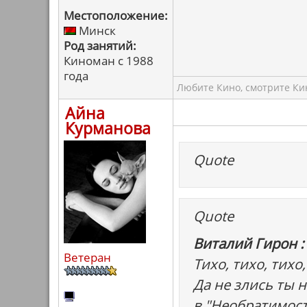
Местоположение:
Минск
Род занятий:
Киноман с 1988
года
Любите Кино, смотрите Кин
Айна
Курманова
Quote
Quote
Виталий Гирон :
Ветеран
Тихо, тихо, тихо,
Да не злись ты н
в "Необратимост