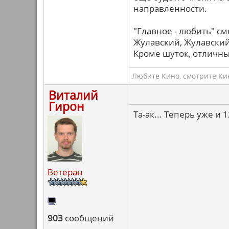
направленности.
"Главное - любить" с
Жулавский, Жулавский.
Кроме шуток, отличн
Любите Кино, смотрите Кин
Виталий
Гирон
Та-ак... Теперь уже и 
Ветеран
903
сообщений