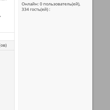
Онлайн: 0 пользователь(ей),
334 гость(ей) :
,
са(ов)