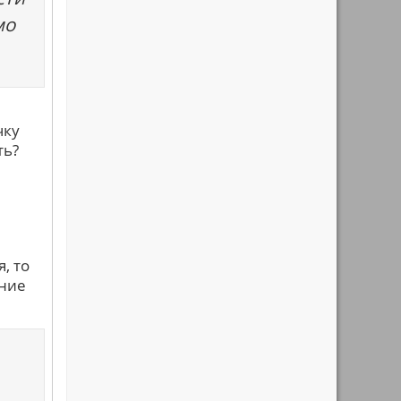
мо
чку
ть?
, то
нние