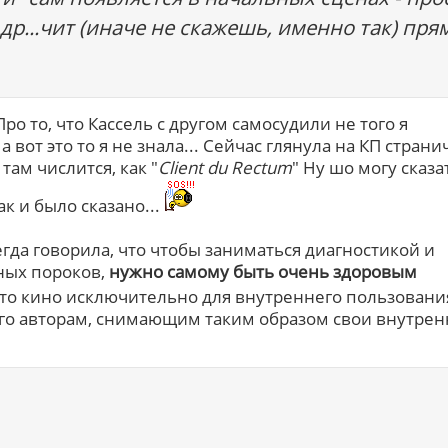
др...чит (иначе не скажешь, именно так) пря
ро то, что Кассель с другом самосудили не того я
а вот это то я не знала... Сейчас глянула на КП страни
 там числится, как "
Client du Rectum
" Ну шо могу сказа
ак и было сказано...
сегда говорила, что чтобы заниматься диагностикой и
ных пороков,
нужно самому быть очень здоровым
то кино исключительно для внутреннего пользования
его авторам, снимающим таким образом свои внутре