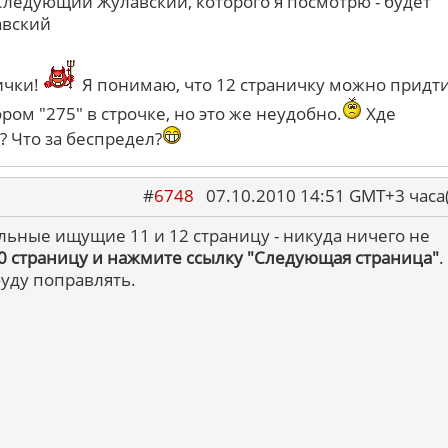
ледующий Жулавский, которого я посмотрю - будет
авский
ички!
Я понимаю, что 12 страничку можно придт
ором "275" в строчке, но это же неудобно.
Хде
? Что за беспредел?
#
6748
07.10.2010 14:51 GMT+3 ча
альные ищущие 11 и 12 страницу - никуда ничего не
10 страницу и нажмите ссылку "Следующая страница"
.
буду поправлять.