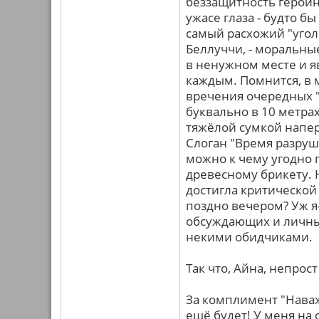
беззащитность героин
ужасе глаза - будто б
самый расхожий "угол
Беллуччи, - моральны
в ненужном месте и я
каждым. Помнится, в м
вречения очередных "
буквально в 10 метрах 
тяжёлой сумкой напер
Слоган "Время разруша
можно к чему угодно п
древесному брикету. 
достигла критической
поздно вечером? Уж я
обсуждающих и личны
некими обидчиками.
Так что, Айна, непрост
За комплимент "Нава
ещё будет! У меня на