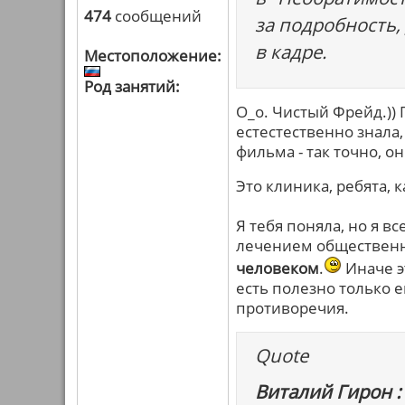
474
сообщений
за подробность, 
в кадре.
Местоположение:
Род занятий:
О_о. Чистый Фрейд.)) П
естестественно знала, 
фильма - так точно, он
Это клиника, ребята, к
Я тебя поняла, но я в
лечением обществен
человеком
.
Иначе э
есть полезно только 
противоречия.
Quote
Виталий Гирон :