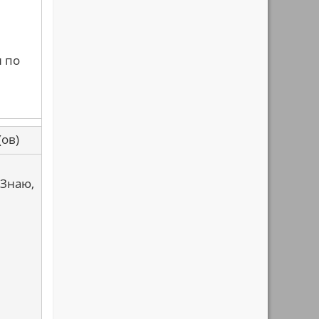
и по
са(ов)
 Знаю,