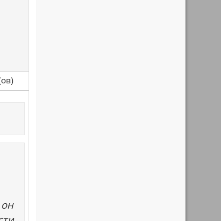
са(ов)
 он
сти