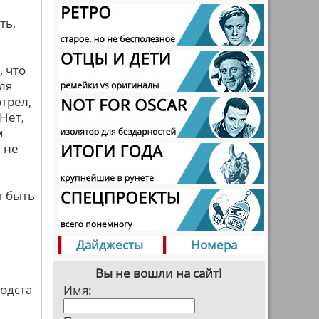
ть,
, что
ля
трел,
Нет,
м
 не
т быть
Дайджесты
Номера
Вы не вошли на сайт!
одста
Имя: