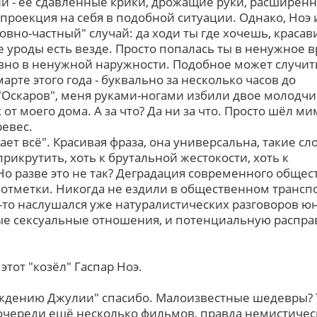
и - её сдавленные крики, дрожащие руки, расширен
ы проекция на себя в подобной ситуации. Однако, Ноэ 
овно-частный" случай: да ходи ты где хочешь, красав
е уроды есть везде. Просто попалась ты в ненужное 
вно в ненужной наружности. Подобное может случить
арте этого года - буквально за несколько часов до
Оскаров", меня руками-ногами избили двое молодчи
от моего дома. А за что? Да ни за что. Просто шёл мим
евес.
ет всё". Красивая фраза, она универсальна, такие сл
рикрутить, хоть к брутальной жестокости, хоть к
Но разве это не так? Деградация современного общес
 отметки. Никогда не ездили в общественном трансп
-то наслушался уже натуралистических разговоров ю
е сексуальные отношения, и потенциальную расправ
 этот "козёл" Гаспар Ноэ.
ждению Джулии" спасибо. Малоизвестные шедевры? 
 очереди ещё несколько фильмов, правда немистиче