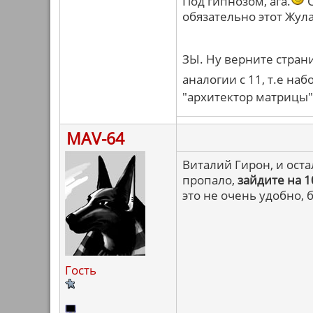
Под гипнозом, ага.
С
обязательно этот Жул
ЗЫ. Ну верните стран
аналогии с 11, т.е наб
"архитектор матрицы"
MAV-64
Виталий Гирон, и ост
пропало,
зайдите на 
это не очень удобно, 
Гость