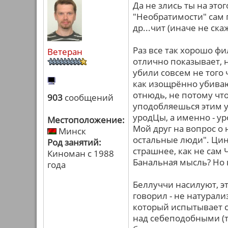
Да не злись ты на этог
"Необратимости" сам п
др...чит (иначе не ск
Раз все так хорошо фи
Ветеран
отлично показывает, 
убили совсем не того
как изощрённо убиваю
отнюдь, не потому что
903
сообщений
уподобляешься этим у
уродЦы, а именно - ур
Местоположение:
Мой друг на вопрос о н
Минск
остальные люди". Цин
Род занятий:
страшнее, как не сам 
Киноман с 1988
Банальная мысль? Но 
года
Беллуччи насилуют, эт
говорил - не натурализ
который испытывает с
над себеподобными (т