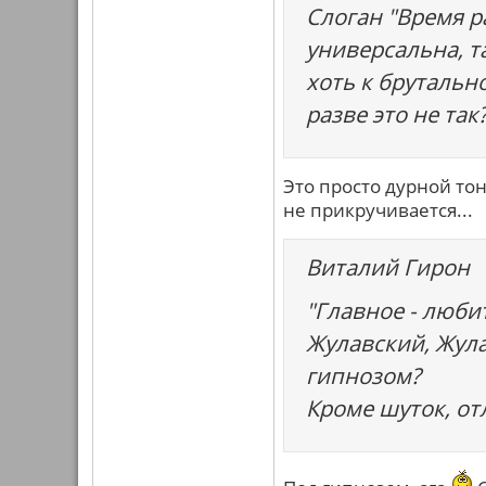
Слоган "Время р
универсальна, т
хоть к брутальн
разве это не так
Это просто дурной тон
не прикручивается...
Виталий Гирон
"Главное - люби
Жулавский, Жула
гипнозом?
Кроме шуток, о