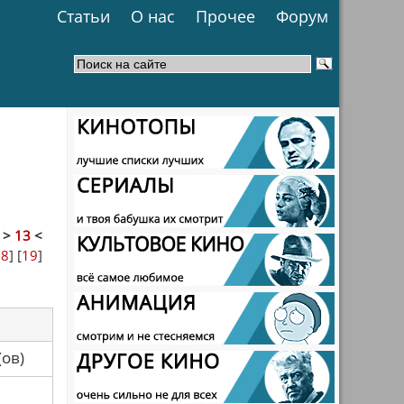
Статьи
О нас
Прочее
Форум
]
>
13
<
18
] [
19
]
са(ов)