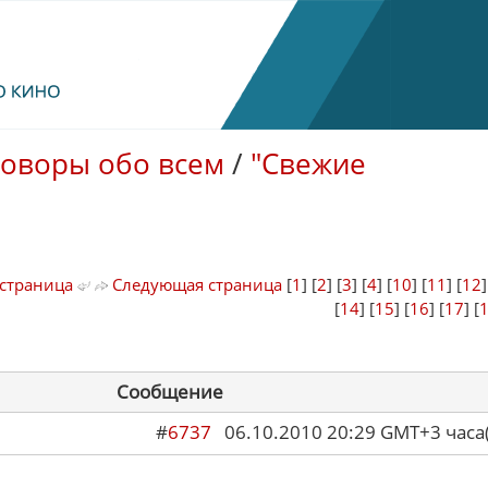
говоры обо всем
/
"Свежие
страница
Следующая страница
[
1
] [
2
] [
3
] [
4
] [
10
] [
11
] [
12
[
14
] [
15
] [
16
] [
17
] [
Сообщение
#
6737
06.10.2010 20:29 GMT+3 ча