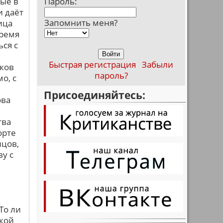
ные в
Пароль:
и даёт
Запомнить меня?
ица
время
ся с
Быстрая регистрация
Забыли
ков
пароль?
о, с
Присоединяйтесь:
ова
тва
орте
нцов,
у с
То ли
ской