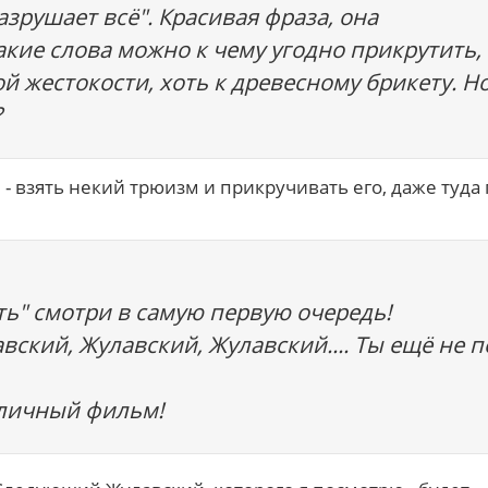
азрушает всё". Красивая фраза, она
акие слова можно к чему угодно прикрутить,
ой жестокости, хоть к древесному брикету. Н
?
 - взять некий трюизм и прикручивать его, даже туда 
ть" смотри в самую первую очередь!
вский, Жулавский, Жулавский.... Ты ещё не п
тличный фильм!