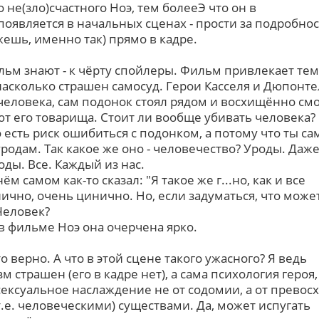
о не(зло)счастного Ноэ, тем болееЭ что он в
оявляется в начальных сценах - прости за подробнос
ажешь, именно так) прямо в кадре.
льм знают - к чёрту спойлеры. Фильм привлекает тем
насколько страшен самосуд. Герои Касселя и Дюпонте
 человека, сам подонок стоял рядом и восхищённо смо
т его товарища. Стоит ли вообще убивать человека? 
 есть риск ошибиться с подонком, а потому что ты са
родам. Так какое же оно - человечество? Уроды. Даже
оды. Все. Каждый из нас.
ём самом как-то сказал: "Я такое же г...но, как и все
ично, очень цинично. Но, если задуматься, что може
Человек?
в фильме Ноэ она очерчена ярко.
о верно. А что в этой сцене такого ужасного? Я ведь
м страшен (его в кадре нет), а сама психология героя,
ексуальное наслаждение не от содомии, а от превосх
.е. человеческими) существами. Да, может испугать