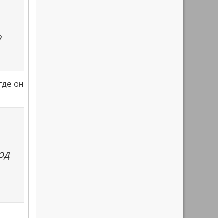
о
где он
од