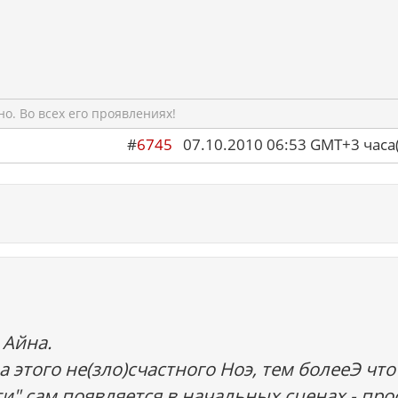
о. Во всех его проявлениях!
#
6745
07.10.2010 06:53 GMT+3 ча
 Айна.
а этого не(зло)счастного Ноэ, тем болееЭ что
и" сам появляется в начальных сценах - про