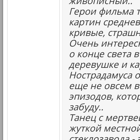
живописный..
Герои фильма т
картин среднев
кривые, страшн
Очень интерес
о конце света 
деревушке и к
Нострадамуса о
еще не овсем в
эпизодов, кото
забуду..
Танец с мертвец
жуткой местной
стеклозавода -