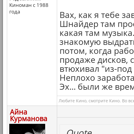
Киноман с 1988
года
Вах, как я тебе з
Шнайдер там прос
какая там музыка
знакомую выдрать
потом, когда рабо
продаже дисков, 
втюхивал "из-под 
Неплохо заработа
Эх... были же врем
Любите Кино, смотрите Кино. Во вс
Айна
Курманова
Quote