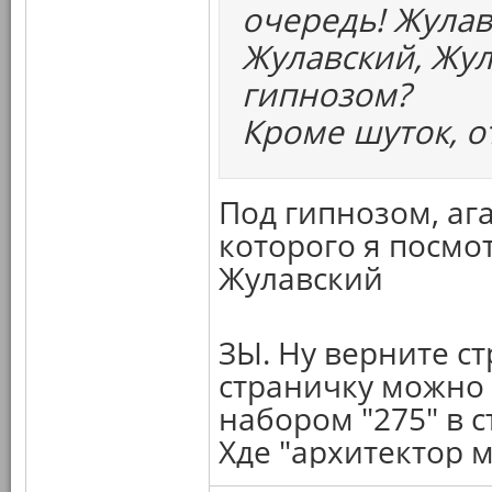
очередь! Жулав
Жулавский, Жул
гипнозом?
Кроме шуток, 
Под гипнозом, ага
которого я посмот
Жулавский
ЗЫ. Ну верните с
страничку можно п
набором "275" в с
Хде "архитектор 