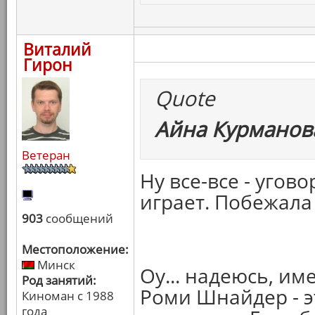
Виталий
Гирон
Quote
Айна Курманова
Ветеран
Ну все-все - угово
играет. Побежала
903
сообщений
Местоположение:
Минск
Оу... надеюсь, им
Род занятий:
Роми Шнайдер - э
Киноман с 1988
года