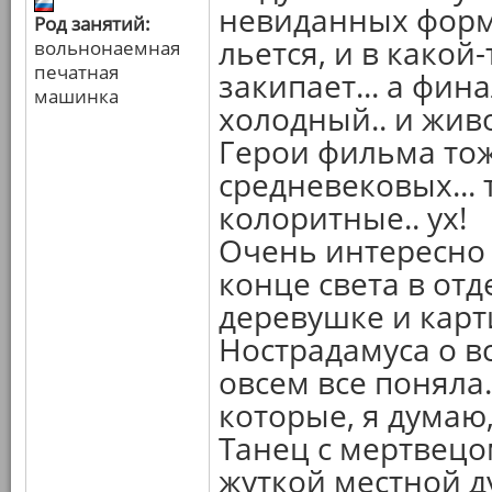
невиданных форм.
Род занятий:
льется, и в какой
вольнонаемная
печатная
закипает... а фин
машинка
холодный.. и жив
Герои фильма тож
средневековых...
колоритные.. ух!
Очень интересно
конце света в от
деревушке и карт
Нострадамуса о в
овсем все поняла.
которые, я думаю,
Танец с мертвецом
жуткой местной ду