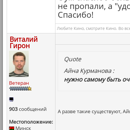
не пропали, а "уд
Спасибо!
Любите Кино, смотрите Кино. Во вс
Виталий
Гирон
Quote
Айна Курманова :
нужно самому быть о
Ветеран
903
сообщений
А разве такие существуют, Ай
Местоположение:
Минск