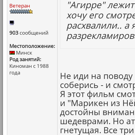
"Агирре" лежит 
Ветеран
хочу его смотре
расхвалили.. а
903
сообщений
разрекламиров
Местоположение:
Минск
Род занятий:
Киноман с 1988
года
Не иди на поводу
соберись - и смот
Я этот фильм смо
и "Марикен из Нёй
достойны внимани
шедеврами. Но ат
гнетущая. Все три