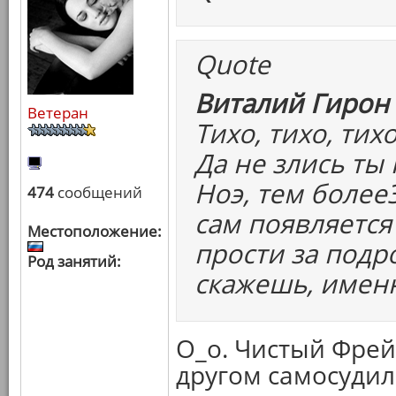
Quote
Виталий Гирон 
Ветеран
Тихо, тихо, тихо
Да не злись ты 
Ноэ, тем более
474
сообщений
сам появляется
Местоположение:
прости за подро
Род занятий:
скажешь, именн
О_о. Чистый Фрейд
другом самосудили