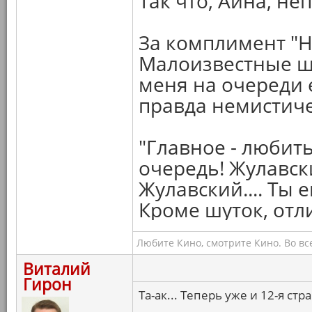
Так что, Айна, неп
За комплимент "
Малоизвестные ше
меня на очереди 
правда немистич
"Главное - любит
очередь! Жулавск
Жулавский.... Ты 
Кроме шуток, от
Любите Кино, смотрите Кино. Во вс
Виталий
Гирон
Та-ак... Теперь уже и 12-я ст