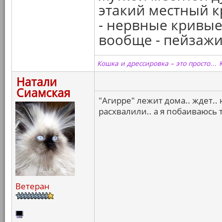
этакий местный к
- нервные кривые 
вообще - пейзажи..
Кошка и дрессировка – это просто… 
Натали
Сиамская
"Агирре" лежит дома.. ждет.. 
расхвалили.. а я побаиваюсь
Ветеран