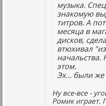
музыка. Спе
знакомую вы
титров. А пот
месяца в маг
дисков, сдел
втюхивал "из
начальства. 
этом.
Эх... были же
Ну все-все - уг
Ромик играет. 