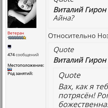
Виталий Гирон 
Айна?
Ветеран
Относительно Ноэ 
Quote
474
сообщений
Виталий Гирон 
Местоположение:
Quote
Род занятий:
Вах, как я т
потрясён! Р
божественная