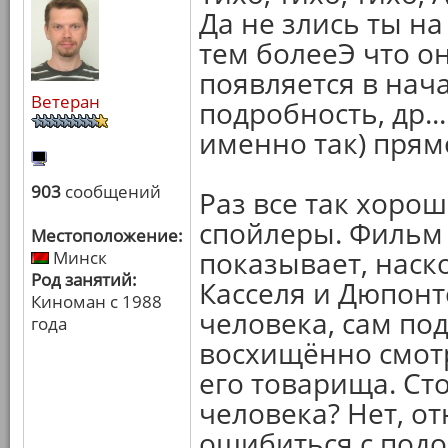
Да не злись ты на
тем болееЭ что о
появляется в нача
Ветеран
подробность, др..
именно так) прямо
903
сообщений
Раз все так хорош
спойлеры. Фильм 
Местоположение:
показывает, наск
Минск
Род занятий:
Касселя и Дюпонт
Киноман с 1988
человека, сам по
года
восхищённо смот
его товарища. Ст
человека? Нет, от
ошибиться с подо