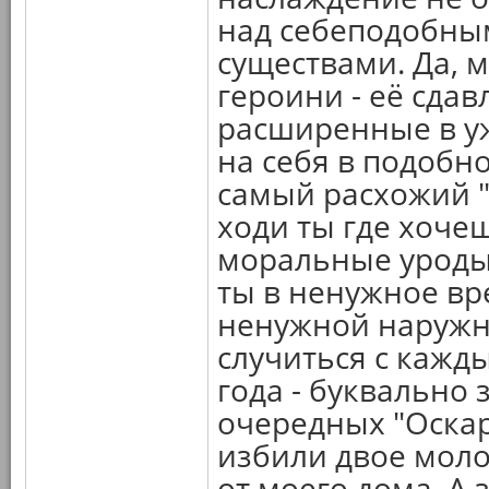
над себеподобным
существами. Да, 
героини - её сда
расширенные в уж
на себя в подобно
самый расхожий "
ходи ты где хочеш
моральные уроды 
ты в ненужное вр
ненужной наружн
случиться с кажды
года - буквально 
очередных "Оскар
избили двое моло
от моего дома. А 