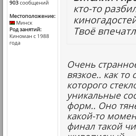
903
сообщений
кто-то разби
Местоположение:
киногадостей
Минск
Твоё впечат
Род занятий:
Киноман с 1988
года
Очень странное 
вязкое.. как то
которого стекл
уникальные со
форм.. Оно тяне
какой-то момент
финал такой чи