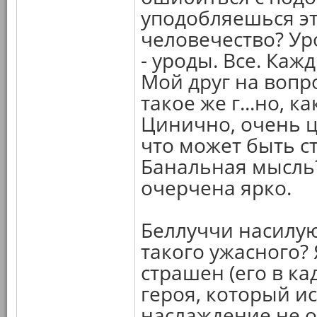
уподобляешься эт
человечество? Ур
- уроды. Все. Кажд
Мой друг на вопро
такое же г...но, к
Цинично, очень ц
что может быть с
Банальная мысль?
очерчена ярко.
Беллуччи насилуют
такого ужасного? 
страшен (его в ка
героя, который и
наслаждение не о