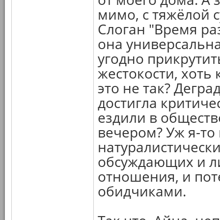
мимо, с тяжёлой 
Слоган "Время ра
она универсальна
угодно прикрутит
жестокости, хоть 
это не так? Дегр
достигла критиче
ездили в обществ
вечером? Уж я-то
натуралистически
обсуждающих и л
отношения, и пот
обидчиками.