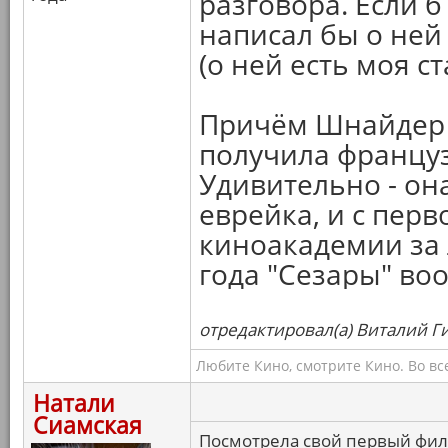
разговора. Если б
написал бы о ней
(о ней есть моя с
Причём Шнайдер з
получила француз
Удивительно - он
еврейка, и с перв
киноакадемии за 
года "Сезары" во
отредактировал(а) Виталий Ги
Любите Кино, смотрите Кино. Во вс
Натали
Сиамская
Посмотрела свой первый фил