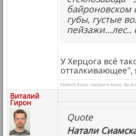
байроновском с
губы, густые во
пейзажи...лес..
У Херцога всё так
отталкивающее", 
Любите Кино, смотрите Кино. Во вс
Виталий
Гирон
Quote
Натали Сиамска