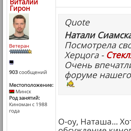
Виталий
Гирон
Quote
Натали Сиамска
Посмотрела св
Ветеран
Херцога -
Стекл
Очень впечатли
903
сообщений
форуме нашего
Местоположение:
Минск
Род занятий:
Киноман с 1988
года
О-оу, Наташа... Х
обсуждение киног