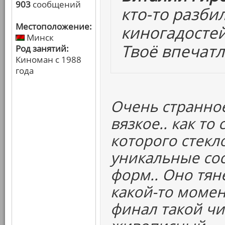
903
сообщений
кто-то разби
Местоположение:
киногадостей
Минск
Твоё впечат
Род занятий:
Киноман с 1988
года
Очень странное 
вязкое.. как то
которого стекл
уникальные со
форм.. Оно тяне
какой-то момент
финал такой чи