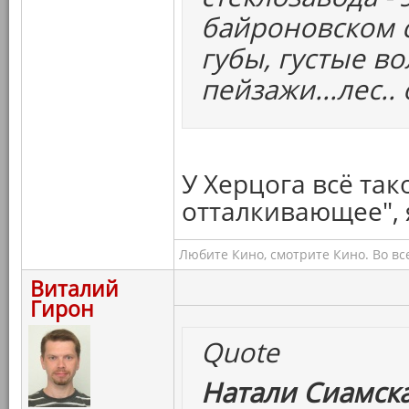
байроновском с
губы, густые во
пейзажи...лес..
У Херцога всё так
отталкивающее", 
Любите Кино, смотрите Кино. Во вс
Виталий
Гирон
Quote
Натали Сиамска