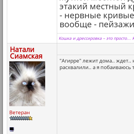
этакий местный к
- нервные кривые 
вообще - пейзажи..
Кошка и дрессировка – это просто… 
Натали
Сиамская
"Агирре" лежит дома.. ждет.. 
расхвалили.. а я побаиваюсь
Ветеран