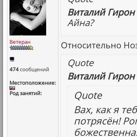
Виталий Гирон 
Айна?
Ветеран
Относительно Ноэ 
Quote
474
сообщений
Виталий Гирон 
Местоположение:
Quote
Род занятий:
Вах, как я т
потрясён! Р
божественная