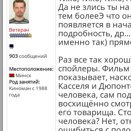
Да не злись ты на
тем болееЭ что о
появляется в нача
Ветеран
подробность, др..
именно так) прямо
903
сообщений
Раз все так хорош
спойлеры. Фильм 
Местоположение:
показывает, наск
Минск
Род занятий:
Касселя и Дюпонт
Киноман с 1988
человека, сам по
года
восхищённо смот
его товарища. Ст
человека? Нет, от
ошибиться с подо