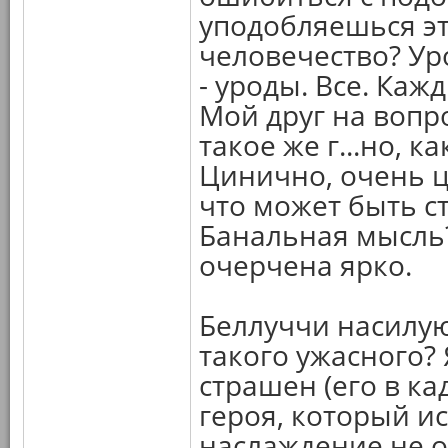
уподобляешься эт
человечество? Ур
- уроды. Все. Кажд
Мой друг на вопро
такое же г...но, к
Цинично, очень ц
что может быть с
Банальная мысль?
очерчена ярко.
Беллуччи насилуют
такого ужасного? 
страшен (его в ка
героя, который и
наслаждение не о