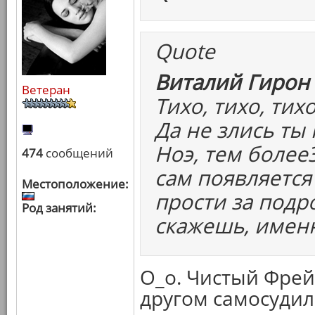
Quote
Виталий Гирон 
Ветеран
Тихо, тихо, тихо
Да не злись ты 
Ноэ, тем более
474
сообщений
сам появляется
Местоположение:
прости за подро
Род занятий:
скажешь, именн
О_о. Чистый Фрейд
другом самосудили