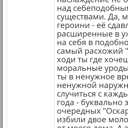
над себеподобным
существами. Да, 
героини - её сда
расширенные в уж
на себя в подобно
самый расхожий "
ходи ты где хочеш
моральные уроды 
ты в ненужное вр
ненужной наружн
случиться с кажды
года - буквально 
очередных "Оскар
избили двое моло
от моего дома. А 