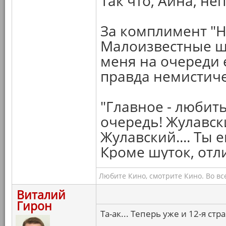
Так что, Айна, неп
За комплимент "
Малоизвестные ше
меня на очереди 
правда немистич
"Главное - любит
очередь! Жулавск
Жулавский.... Ты 
Кроме шуток, от
Любите Кино, смотрите Кино. Во вс
Виталий
Гирон
Та-ак... Теперь уже и 12-я ст