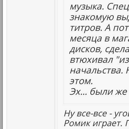
музыка. Спе
знакомую вы
титров. А пот
месяца в маг
дисков, сдел
втюхивал "из
начальства. 
этом.
Эх... были же
Ну все-все - уг
Ромик играет. 