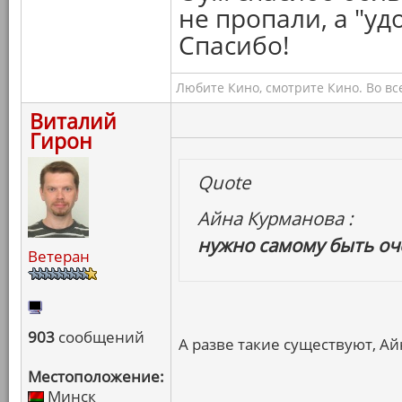
не пропали, а "уд
Спасибо!
Любите Кино, смотрите Кино. Во вс
Виталий
Гирон
Quote
Айна Курманова :
нужно самому быть о
Ветеран
903
сообщений
А разве такие существуют, Ай
Местоположение:
Минск