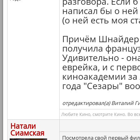
разговора. Если б
написал бы о ней
(о ней есть моя с
Причём Шнайдер з
получила француз
Удивительно - он
еврейка, и с перв
киноакадемии за 
года "Сезары" во
отредактировал(а) Виталий Ги
Любите Кино, смотрите Кино. Во вс
Натали
Сиамская
Посмотрела свой первый фил