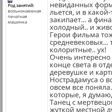
невиданных форм.
Род занятий:
льется, и в какой
вольнонаемная
печатная
закипает... а фин
машинка
холодный.. и жив
Герои фильма тож
средневековых...
колоритные.. ух!
Очень интересно
конце света в от
деревушке и карт
Нострадамуса о в
овсем все поняла.
которые, я думаю,
Танец с мертвецом
жуткой местной ду