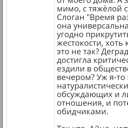
мимо, с тяжёлой 
Слоган "Время ра
она универсальна
угодно прикрутит
жестокости, хоть 
это не так? Дегр
достигла критиче
ездили в обществ
вечером? Уж я-то
натуралистически
обсуждающих и л
отношения, и пот
обидчиками.