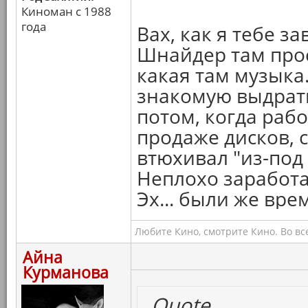
Киноман с 1988
года
Вах, как я тебе з
Шнайдер там прос
какая там музыка
знакомую выдрать
потом, когда рабо
продаже дисков, 
втюхивал "из-под 
Неплохо заработа
Эх... были же врем
Любите Кино, смотрите Кино. Во вс
Айна
Курманова
Quote