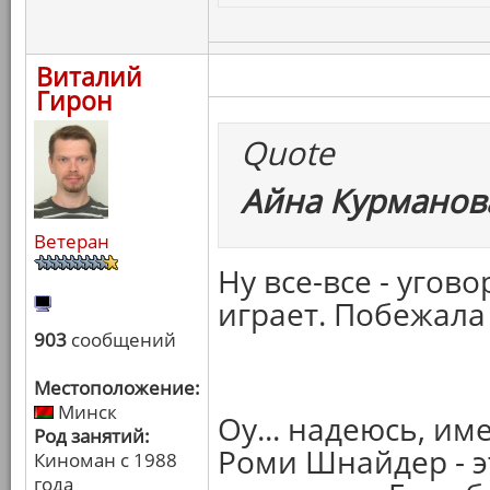
Виталий
Гирон
Quote
Айна Курманова
Ветеран
Ну все-все - угово
играет. Побежала
903
сообщений
Местоположение:
Минск
Оу... надеюсь, им
Род занятий:
Роми Шнайдер - э
Киноман с 1988
года