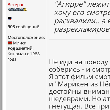
"Агирре" лежит 
Ветеран
хочу его смотре
расхвалили.. а
903
сообщений
разрекламиров
Местоположение:
Минск
Род занятий:
Киноман с 1988
года
Не иди на поводу
соберись - и смот
Я этот фильм смо
и "Марикен из Нёй
достойны внимани
шедеврами. Но ат
гнетущая. Все три