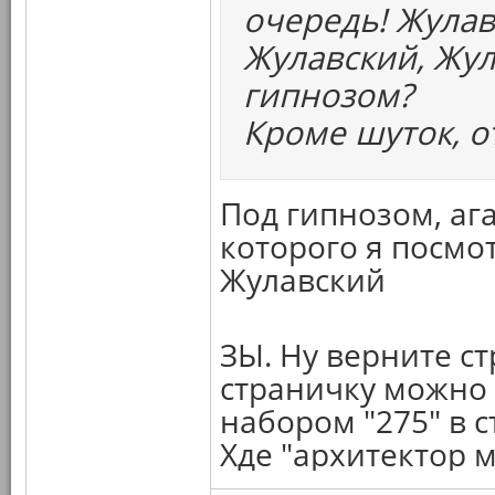
очередь! Жулав
Жулавский, Жул
гипнозом?
Кроме шуток, 
Под гипнозом, ага
которого я посмот
Жулавский
ЗЫ. Ну верните с
страничку можно п
набором "275" в с
Хде "архитектор 