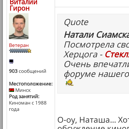
Виталий
Гирон
Quote
Натали Сиамска
Посмотрела св
Ветеран
Херцога -
Стекл
Очень впечатли
903
сообщений
форуме нашего
Местоположение:
Минск
Род занятий:
Киноман с 1988
года
О-оу, Наташа... Х
обсуждение киног