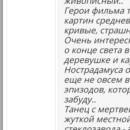
живописный..
Герои фильма т
картин среднев
кривые, страшн
Очень интерес
о конце света 
деревушке и к
Нострадамуса о
еще не овсем в
эпизодов, кото
забуду..
Танец с мертвец
жуткой местной
стеклозавода -