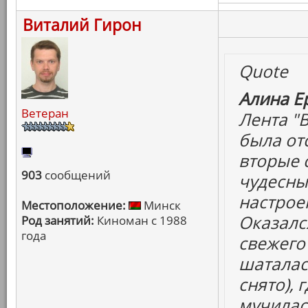
Виталий Гирон
Quote
Алина Е
Ветеран
Лента "В
была отс
вторые с
903
сообщений
чудесны
настроен
Местоположение:
Минск
Оказалс
Род занятий:
Киноман с 1988
года
свежего
шаталас
снято), 
мучилась