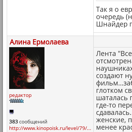
Так я о е
очередь (н
Шнайдер го
Алина Ермолаева
Лента "Все
отсмотрена
наушниках
создают н
фильм...за
глотком св
редактор
шаталась п
где-то пе
сдавалась.
женские, 
383
сообщений
менее кра
http://www.kinopoisk.ru/level/79/...