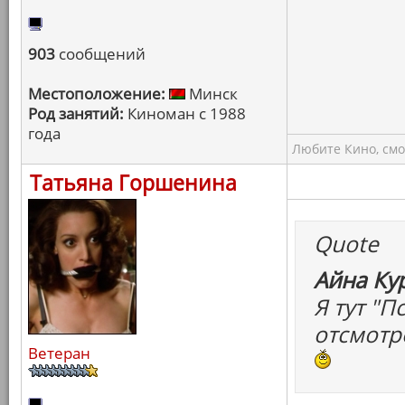
903
сообщений
Местоположение:
Минск
Род занятий:
Киноман с 1988
года
Любите Кино, смо
Татьяна Горшенина
Quote
Айна Ку
Я тут "
отсмотр
Ветеран