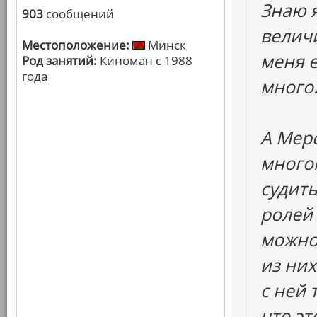
Знаю я
903
сообщений
величи
Местоположение:
Минск
меня 
Род занятий:
Киноман с 1988
года
много.
А Мерс
много
судить
ролей 
можно 
из них
с ней 
что эт