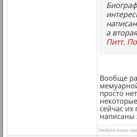
Биограф
интерес
написан
а втора
Питт. П
Вообще ра
мемуарной
просто не
некоторые
сейчас их 
написаны 
Любите Кино, смо