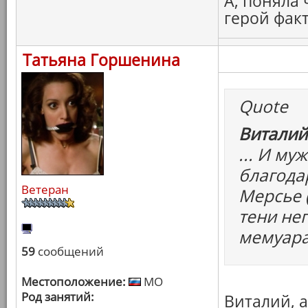
А, поняла
герой фак
Татьяна Горшенина
Quote
Виталий
... И м
благода
Ветеран
Мерсье 
тени не
мемуара
59
сообщений
Местоположение:
МО
Род занятий:
Виталий, 