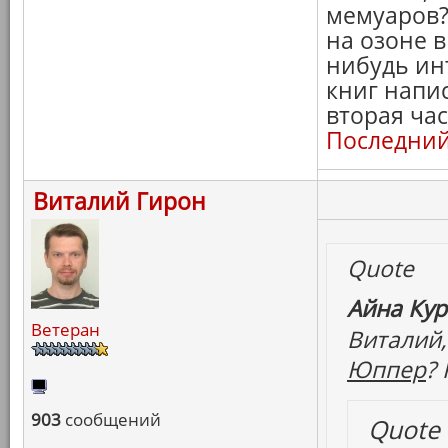
мемуаров?
на озоне 
нибудь ин
книг напис
вторая ча
Последний
Виталий Гирон
Quote
Айна Кур
Ветеран
Виталий,
Юппер
?
903
сообщений
Quote