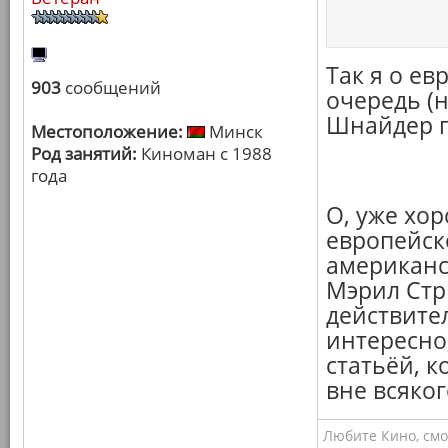
Так я о е
903
сообщений
очередь (н
Шнайдер го
Местоположение:
Минск
Род занятий:
Киноман с 1988
года
О, уже хор
европейско
американск
Мэрил Стри
действител
интересно,
статьёй, к
вне всяког
Любите Кино, смо