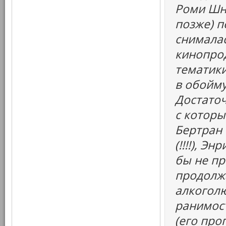
Роми Шна
позже) п
снималас
кинопро
тематики
в обойму
Достаточ
с которы
Бертран 
(!!!!), Э
бы не пр
продолжа
алкоголю
ранимост
(его про