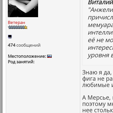
Виталий
"Анжелик
причисли
Ветеран
мемуара
интелли
её не мо
474
сообщений
интерес
уровня 
Местоположение:
Род занятий:
Знаю я да,
фига не ра
любимые и 
А Мерсье, 
поэтому мн
нее стольк