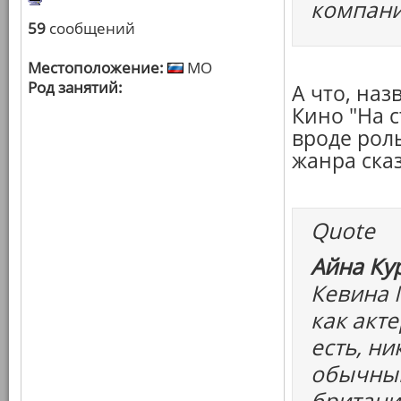
компани
59
сообщений
Местоположение:
МО
Род занятий:
А что, наз
Кино "На с
вроде роль
жанра ска
Quote
Айна Ку
Кевина 
как акте
есть, н
обычный
британи