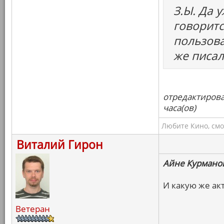
З.Ы. Да у
говоритс
пользова
же писал
отредактирова
часа(ов)
Любите Кино, смо
Виталий Гирон
Айне Курмано
И какую же ак
Ветеран