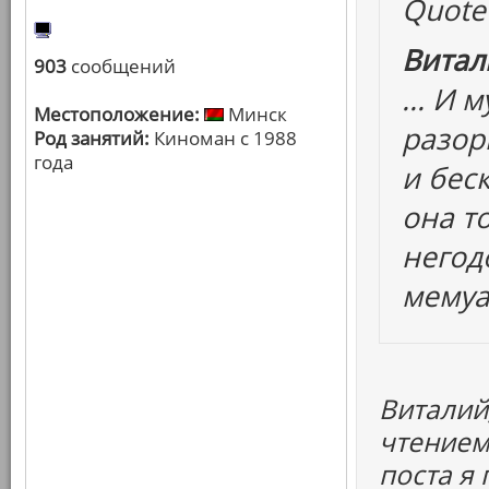
Quote
Витал
903
сообщений
... И
Местоположение:
Минск
разор
Род занятий:
Киноман с 1988
года
и бес
она т
негод
мемуа
Виталий
чтением
поста я 