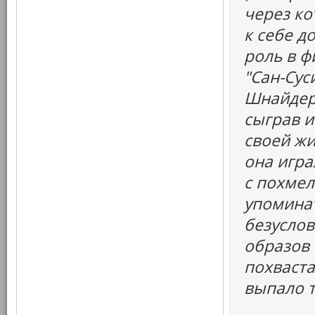
через ко
к себе д
роль в ф
"Сан-Сус
Шнайдер
сыграв и
своей жи
она игр
с похмел
упоминать
безуслов
образов
похваста
выпало т