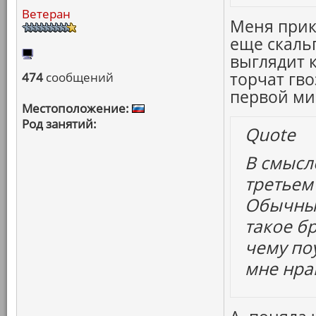
Ветеран
Меня прик
еще скаль
выглядит 
торчат гв
474
сообщений
первой ми
Местоположение:
Род занятий:
Quote
В смысле
третьем
Обычный
такое б
чему по
мне нра