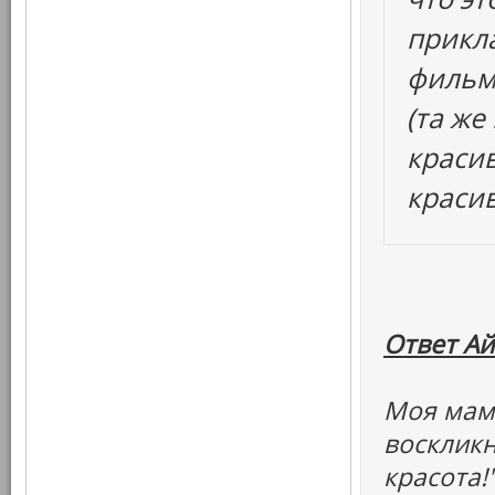
прикла
фильм
(та же
красив
краси
Ответ Ай
Моя мама
воскликн
красота!