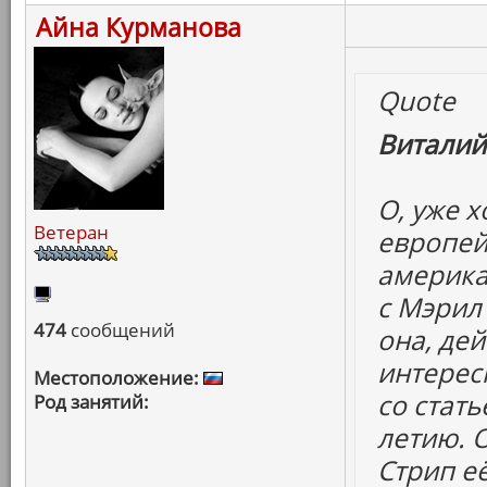
Айна Курманова
Quote
Виталий
О, уже 
Ветеран
европей
америка
с Мэрил 
474
сообщений
она, дей
интересн
Местоположение:
со стать
Род занятий:
летию. 
Стрип е