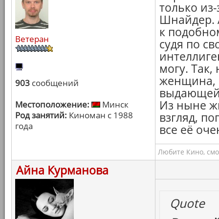
только из
Шнайдер. 
к подобном
Ветеран
судя по с
интеллиге
могу. Так,
женщина, 
903
сообщений
выдающейс
Из ныне ж
Местоположение:
Минск
Род занятий:
Киноман с 1988
взгляд, по
года
все её оче
Любите Кино, смо
Айна Курманова
Quote