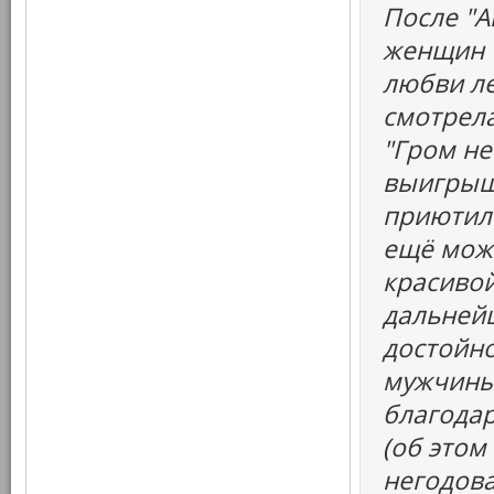
После "А
женщин "
любви ле
смотрела
"Гром не
выигрыш
приютил 
ещё можн
красивой
дальней
достойно
мужчины
благодар
(об этом
негодова