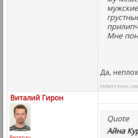
мужские
грустны
прилипч
Мне пон
Да, непло
Любите Кино, смо
Виталий Гирон
Quote
Айна Ку
Ветеран