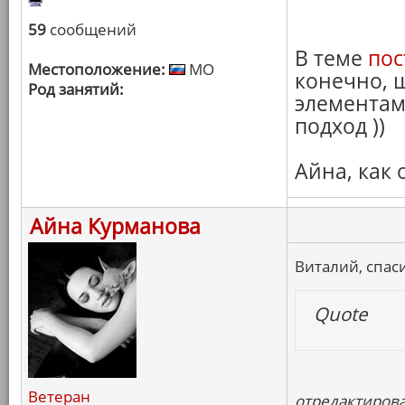
59
сообщений
В теме
пос
Местоположение:
МО
конечно, ш
Род занятий:
элементам
подход ))
Айна, как
Айна Курманова
Виталий, спас
Quote
Ветеран
отредактирова