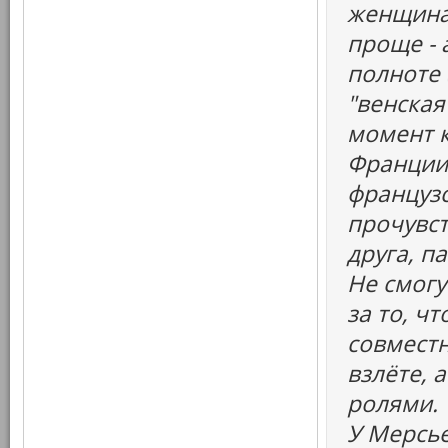
женщина
проще - 
полноте 
"венская
момент 
Франции,
французс
прочувст
друга, п
Не смогу
за то, ч
совместн
взлёте, 
ролями.
У Мерсье