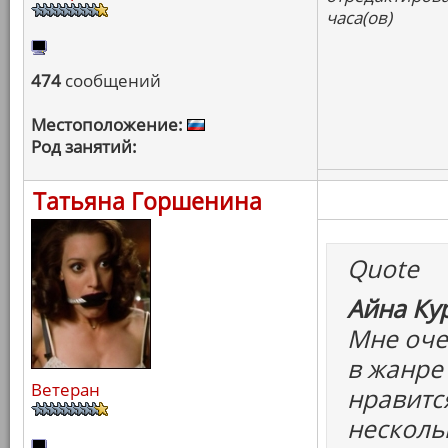
часа(ов)
474
сообщений
Местоположение:
Род занятий:
Татьяна Горшенина
Quote
Айна Ку
Мне очен
в жанре
Ветеран
нравитс
несколь