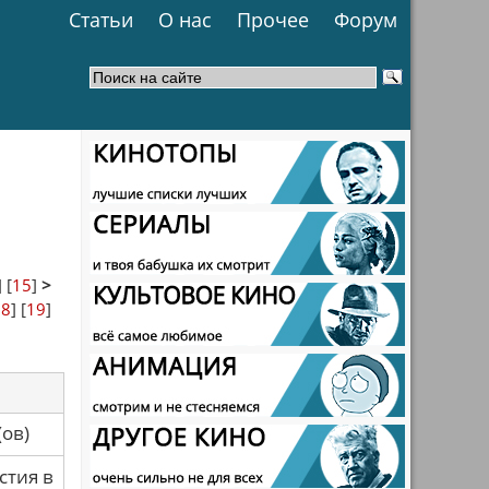
Статьи
О нас
Прочее
Форум
] [
15
]
>
18
] [
19
]
са(ов)
стия в