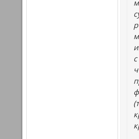
м
с
р
м
и
с
ч
п
ф
(
к
к