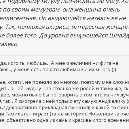
, к подобному титулу причислить не могу. Хо
я по своим мемуарам, она женщина очень
еллигентная. Но выдающейся назвать её не
у. Так, неплохая актриса, интересная женщин
не более того. До уровня выдающейся Шнай
далеко.
 да, кого ты любишь.. А мне о величии ни фига не
аюсь, у меня есть просто любимые и их много.)))
ье, кстати, не повезло во многом, поэтому мне сложн
ить о ней. Будь у нее столько же ролей и таких же, с
дер, можно было бы поговорить о том, кто из них лу
А так.. Я смотрела с ней только эту самую Анджелику (
ль? декоративно-прикладная функция) и какой то фил
ди Гамильтон играет (та же история). Но женщина оч
ая, объективно одна из самых красивых того времени