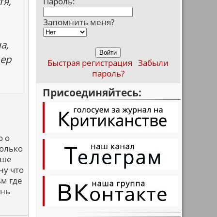
тя,
Пароль:
Запомнить меня?
а,
дер
Быстрая регистрация
Забыли
пароль?
Присоединяйтесь:
о о
колько
чше
ну что
ьм где
ень