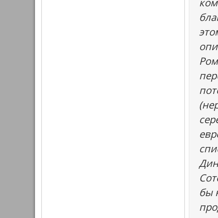
ком
бла
это
опи
Ром
пер
пот
(не
сер
евр
спи
Дин
Соте
бы 
про