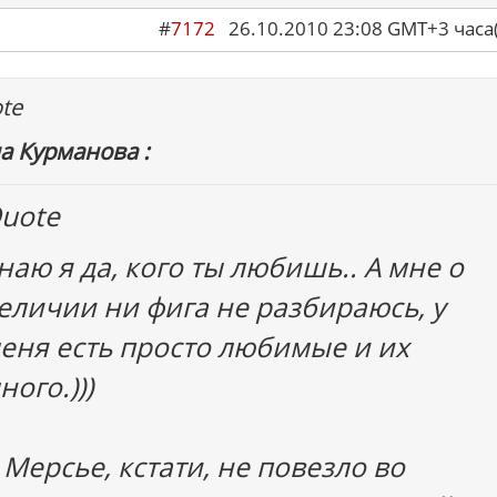
#
7172
26.10.2010 23:08 GMT+3 ча
te
а Курманова :
uote
наю я да, кого ты любишь.. А мне о
еличии ни фига не разбираюсь, у
еня есть просто любимые и их
ного.)))
 Мерсье, кстати, не повезло во