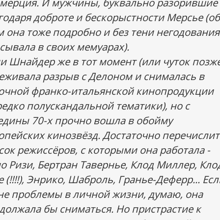
мерция. И мужчины, буквально разорившие 
годаря доброте и бескорыстности Мерсье (об
м она тоже подробно и без тени негодования
сывала в своих мемуарах).
и Шнайдер же в тот момент (или чуток позже
еживала разрыв с Делоном и снималась в
очной франко-итальянской кинопродукции
редко полускандальной тематики), но с
едины 70-х прочно вошла в обойму
опейских кинозвёзд. Достаточно перечислит
сок режиссёров, с которыми она работала -
о Ризи, Бертран Тавернье, Клод Миллер, Кло
 (!!!!), Энрико, Шаброль, Гранье-Деферр... Ес
не проблемы в личной жизни, думаю, она
должала бы сниматься. Но пристрастие к