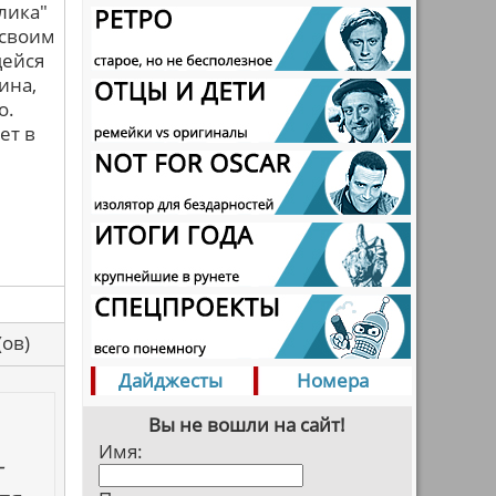
лика"
 своим
щейся
ина,
о.
ет в
са(ов)
Дайджесты
Номера
Вы не вошли на сайт!
Имя:
-