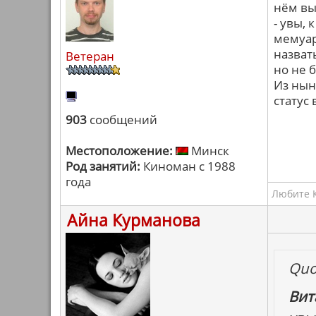
нём вы
- увы,
мемуар
назват
Ветеран
но не 
Из нын
статус
903
сообщений
Местоположение:
Минск
Род занятий:
Киноман с 1988
года
Любите К
Айна Курманова
Quo
Вит