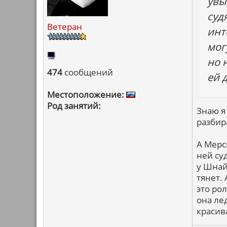
увы
суд
Ветеран
инт
мог
но 
474
сообщений
ей 
Местоположение:
Род занятий:
Знаю я
разбир
А Мерс
ней суд
у Шнай
тянет. 
это ро
она ле
красив