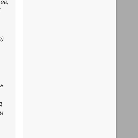
её,
)
ь
д
ли