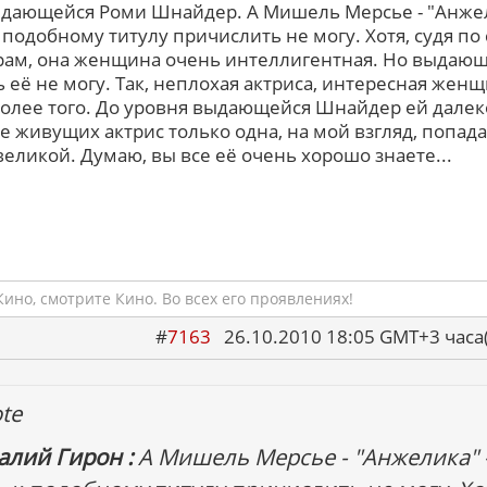
дающейся Роми Шнайдер. А Мишель Мерсье - "Анже
 к подобному титулу причислить не могу. Хотя, судя по
ам, она женщина очень интеллигентная. Но выдаю
ь её не могу. Так, неплохая актриса, интересная женщ
более того. До уровня выдающейся Шнайдер ей далек
е живущих актрис только одна, на мой взгляд, попада
 великой. Думаю, вы все её очень хорошо знаете...
ино, смотрите Кино. Во всех его проявлениях!
#
7163
26.10.2010 18:05 GMT+3 ча
te
алий Гирон :
А Мишель Мерсье - "Анжелика" 