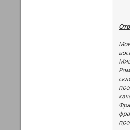
Отв
Моя
вос
Миш
Ром
скл
про
как
Фра
фра
про