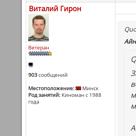
Виталий Гирон
Quo
Айн
Ветеран
Q
З
903
сообщений
в
Местоположение:
Минск
м
Род занятий:
Киноман с 1988
года
м
А