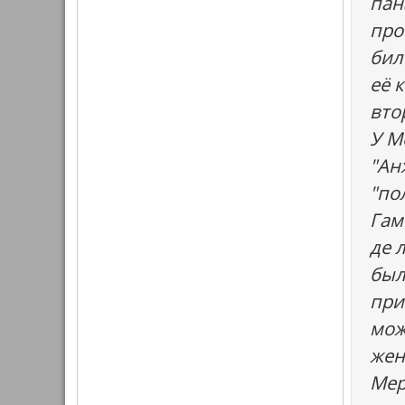
пан
про
бил
её 
вто
У М
"Ан
"по
Гам
де 
был
при
мож
жен
Мер