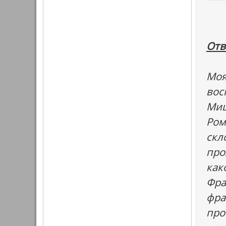
Отв
Моя
вос
Миш
Ром
скл
про
как
Фра
фра
про