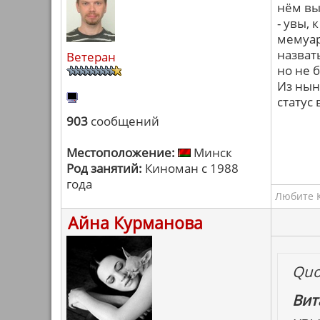
нём вы
- увы,
мемуар
назват
Ветеран
но не 
Из нын
статус
903
сообщений
Местоположение:
Минск
Род занятий:
Киноман с 1988
года
Любите К
Айна Курманова
Quo
Вит