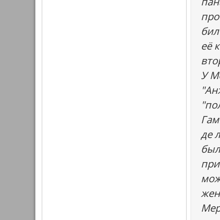
пан
про
бил
её 
вто
У М
"Ан
"по
Гам
де 
был
при
мож
жен
Мер