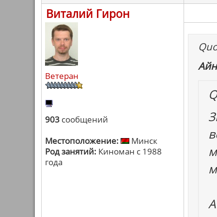
Виталий Гирон
Quo
Айн
Ветеран
Q
З
903
сообщений
в
Местоположение:
Минск
м
Род занятий:
Киноман с 1988
года
м
А