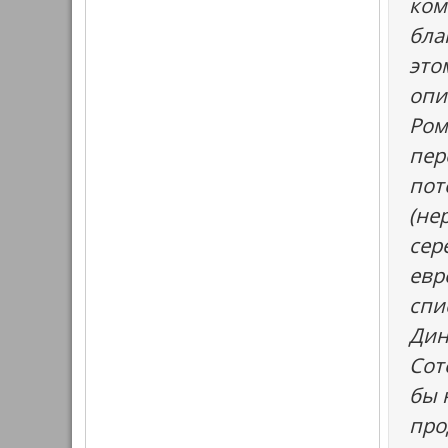
ком
бла
это
опи
Ром
пер
пот
(не
сер
евр
спи
Дин
Соте
бы 
про