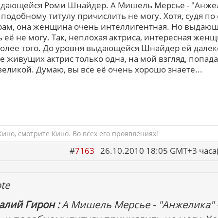
дающейся Роми Шнайдер. А Мишель Мерсье - "Анже
 к подобному титулу причислить не могу. Хотя, судя по
ам, она женщина очень интеллигентная. Но выдаю
ь её не могу. Так, неплохая актриса, интересная женщ
более того. До уровня выдающейся Шнайдер ей далек
е живущих актрис только одна, на мой взгляд, попада
 великой. Думаю, вы все её очень хорошо знаете...
ино, смотрите Кино. Во всех его проявлениях!
#
7163
26.10.2010 18:05 GMT+3 ча
te
алий Гирон :
А Мишель Мерсье - "Анжелика" 