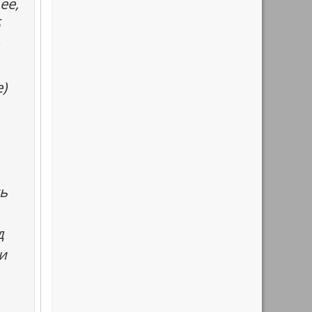
её,
)
ь
д
ли