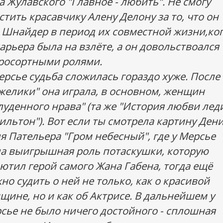
а Жулавского "Главное - любить". Не смогу
стить красавчику Алену Делону за то, что он
 Шнайдер в период их совместной жизни,ко
карьера была на взлёте, а он довольствоался
росортными ролями.
ерсье судьба сложилась гораздо хуже. После
желики" она играла, в основном, женщин
луденного нрава" (та же "История любви лед
ильтон"). Вот если ты смотрела картину Ден
ля Пательера "Гром небесный", где у Мерсье
а выигрышная роль потаскушки, которую
ютил герой самого Жана Габена, тогда ещё
но судить о ней не только, как о красивой
щине, но и как об Актрисе. В дальнейшем у
сье не было ничего достойного - сплошная