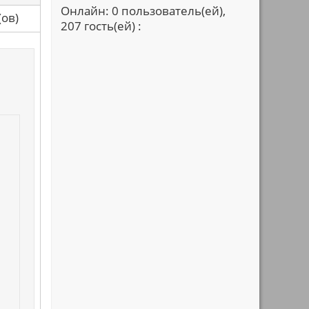
Онлайн: 0 пользователь(ей),
са(ов)
207 гость(ей) :