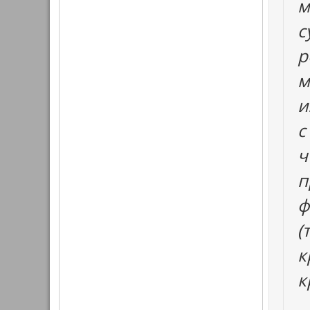
м
с
р
м
и
с
ч
п
ф
(
к
к