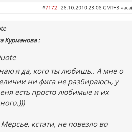
#
7172
26.10.2010 23:08 GMT+3 ча
te
а Курманова :
uote
наю я да, кого ты любишь.. А мне о
еличии ни фига не разбираюсь, у
еня есть просто любимые и их
ного.)))
 Мерсье, кстати, не повезло во