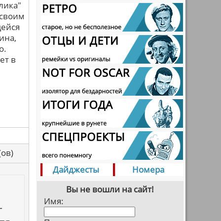
лика"
 своим
щейся
ина,
о.
ет в
са(ов)
Дайджесты
Номера
Вы не вошли на сайт!
Имя:
-