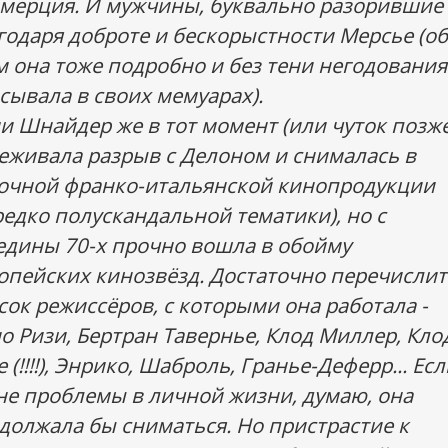
мерция. И мужчины, буквально разорившие 
годаря доброте и бескорыстности Мерсье (об
м она тоже подробно и без тени негодования
сывала в своих мемуарах).
и Шнайдер же в тот момент (или чуток позже
еживала разрыв с Делоном и снималась в
очной франко-итальянской кинопродукции
редко полускандальной тематики), но с
едины 70-х прочно вошла в обойму
опейских кинозвёзд. Достаточно перечислит
сок режиссёров, с которыми она работала -
о Ризи, Бертран Тавернье, Клод Миллер, Кло
 (!!!!), Энрико, Шаброль, Гранье-Деферр... Ес
не проблемы в личной жизни, думаю, она
должала бы сниматься. Но пристрастие к