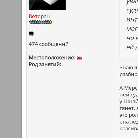
увы
суд
Ветеран
инт
мог
но 
474
сообщений
ей 
Местоположение:
Род занятий:
Знаю я
разбир
А Мерс
ней суд
у Шнай
тянет. 
это ро
она ле
красив