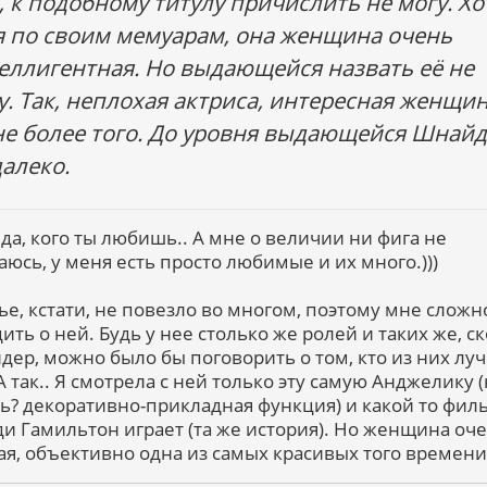
, к подобному титулу причислить не могу. Хо
я по своим мемуарам, она женщина очень
еллигентная. Но выдающейся назвать её не
у. Так, неплохая актриса, интересная женщин
не более того. До уровня выдающейся Шнай
далеко.
 да, кого ты любишь.. А мне о величии ни фига не
аюсь, у меня есть просто любимые и их много.)))
ье, кстати, не повезло во многом, поэтому мне сложн
ить о ней. Будь у нее столько же ролей и таких же, с
дер, можно было бы поговорить о том, кто из них лу
А так.. Я смотрела с ней только эту самую Анджелику (
ль? декоративно-прикладная функция) и какой то фил
ди Гамильтон играет (та же история). Но женщина оч
ая, объективно одна из самых красивых того времени