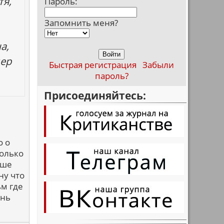
тя,
Пароль:
Запомнить меня?
а,
дер
Быстрая регистрация
Забыли
пароль?
Присоединяйтесь:
о о
колько
чше
ну что
ьм где
ень