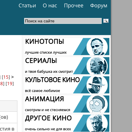
Статьи
О нас
Прочее
Форум
] [
15
]
>
18
] [
19
]
са(ов)
стия в