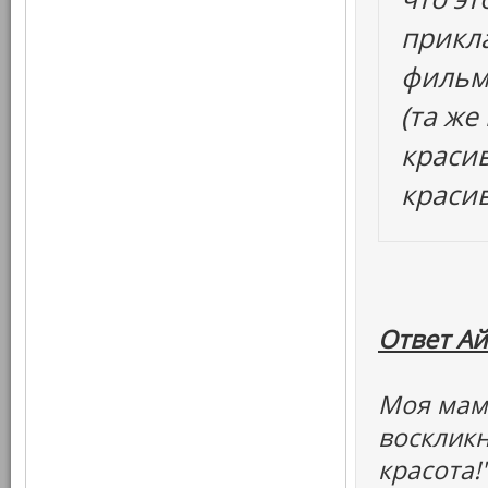
прикла
фильм
(та же
красив
краси
Ответ Ай
Моя мама
воскликн
красота!