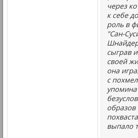
через ко
к себе д
роль в ф
"Сан-Сус
Шнайдер
сыграв и
своей жи
она игр
с похмел
упоминать
безуслов
образов
похваста
выпало т