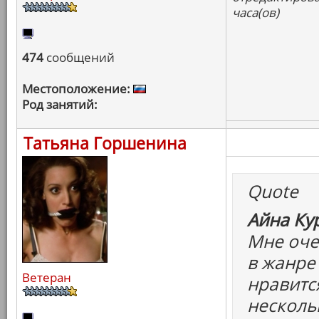
часа(ов)
474
сообщений
Местоположение:
Род занятий:
Татьяна Горшенина
Quote
Айна Ку
Мне очен
в жанре
Ветеран
нравитс
несколь