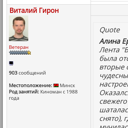
Виталий Гирон
Quote
Алина Е
Ветеран
Лента "В
была отс
вторые с
903
сообщений
чудесны
настроен
Местоположение:
Минск
Оказалс
Род занятий:
Киноман с 1988
года
свежего
шаталас
снято), 
мучилась