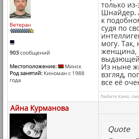
только из
Шнайдер. 
к подобном
Ветеран
судя по с
интеллиге
могу. Так,
женщина, 
903
сообщений
выдающейс
Из ныне ж
Местоположение:
Минск
Род занятий:
Киноман с 1988
взгляд, по
года
все её оче
Любите Кино, смо
Айна Курманова
Quote