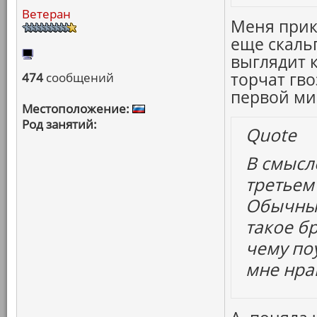
Ветеран
Меня прик
еще скаль
выглядит 
торчат гв
474
сообщений
первой ми
Местоположение:
Род занятий:
Quote
В смысле
третьем
Обычный
такое б
чему по
мне нра