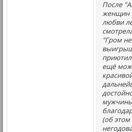
После "А
женщин "
любви ле
смотрела
"Гром не
выигрыш
приютил 
ещё можн
красивой
дальней
достойно
мужчины
благодар
(об этом
негодова