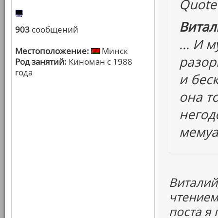
Quote
Витал
903
сообщений
... И
Местоположение:
Минск
разор
Род занятий:
Киноман с 1988
года
и бес
она т
негод
мемуа
Виталий
чтением
поста я 