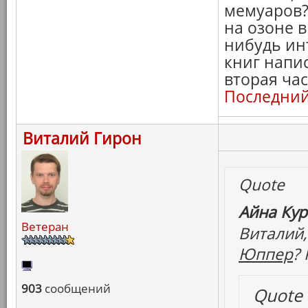
мемуаров?
на озоне 
нибудь ин
книг напис
вторая ча
Последний
Виталий Гирон
Quote
Айна Кур
Ветеран
Виталий,
Юппер
?
903
сообщений
Quote