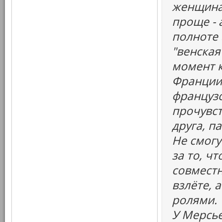
женщина
проще - 
полноте 
"венская
момент 
Франции,
французс
прочувст
друга, п
Не смогу
за то, ч
совместн
взлёте, 
ролями.
У Мерсье