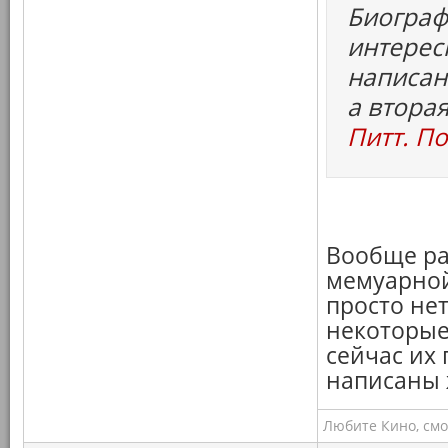
Биограф
интерес
написан
а втора
Питт. П
Вообще ра
мемуарной
просто не
некоторые
сейчас их 
написаны 
Любите Кино, смо