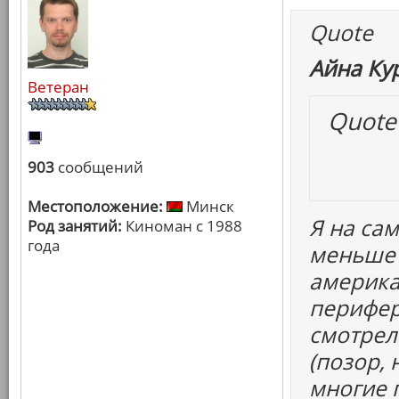
Quote
Айна Ку
Ветеран
Quote
903
сообщений
Местоположение:
Минск
Я на са
Род занятий:
Киноман с 1988
года
меньше 
америка
перифер
смотрел
(позор,
многие 