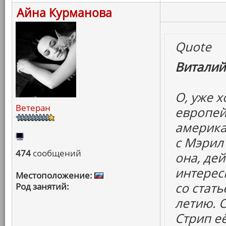
Айна Курманова
Quote
Виталий
О, уже 
Ветеран
европей
америка
с Мэрил 
474
сообщений
она, дей
интересн
Местоположение:
со стать
Род занятий:
летию. 
Стрип е