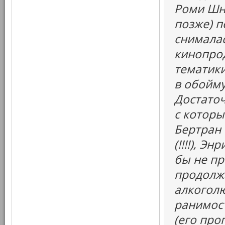
Роми Шна
позже) п
снималас
кинопро
тематики
в обойму
Достаточ
с которы
Бертран 
(!!!!), Э
бы не пр
продолжа
алкоголю
ранимост
(его про