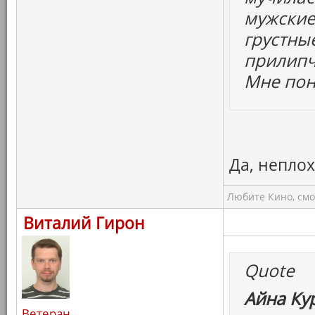
мужские
грустны
прилипч
Мне пон
Да, непло
Любите Кино, смо
Виталий Гирон
Quote
Айна Ку
Ветеран