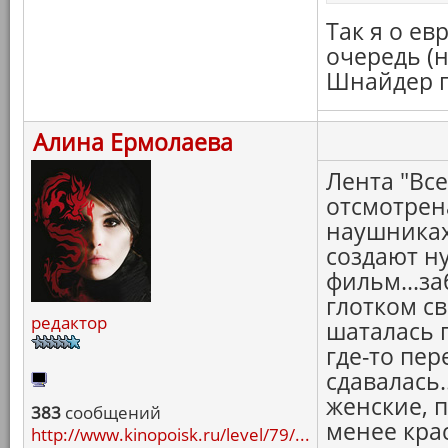
Так я о е
очередь (н
Шнайдер го
Алина Ермолаева
Лента "Все
отсмотрена
наушниках
создают н
фильм...за
глотком св
редактор
шаталась п
где-то пе
сдавалась.
женские, 
383
сообщений
менее кра
http://www.kinopoisk.ru/level/79/...