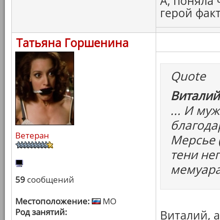
А, поняла
герой фак
Татьяна Горшенина
Quote
Виталий
... И м
благода
Ветеран
Мерсье 
тени не
мемуара
59
сообщений
Местоположение:
МО
Род занятий:
Виталий, 