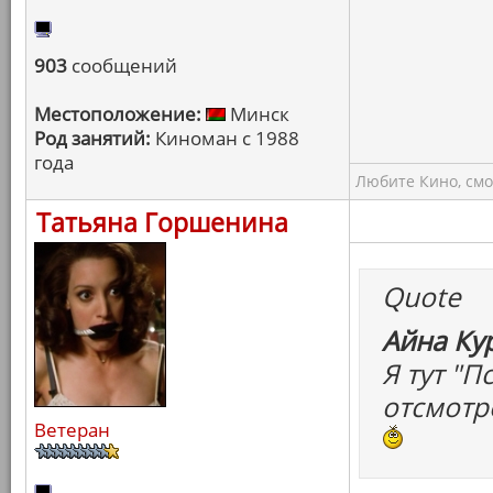
903
сообщений
Местоположение:
Минск
Род занятий:
Киноман с 1988
года
Любите Кино, смо
Татьяна Горшенина
Quote
Айна Ку
Я тут "
отсмотр
Ветеран