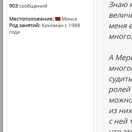
Знаю я
903
сообщений
величи
Местоположение:
Минск
меня 
Род занятий:
Киноман с 1988
года
много.
А Мерс
много
судить
ролей 
можно 
из них
с ней 
что эт