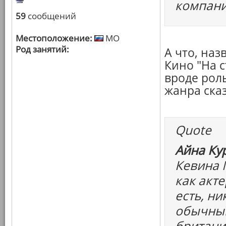
компани
59
сообщений
Местоположение:
МО
Род занятий:
А что, наз
Кино "На с
вроде роль
жанра ска
Quote
Айна Ку
Кевина 
как акте
есть, н
обычный
британи