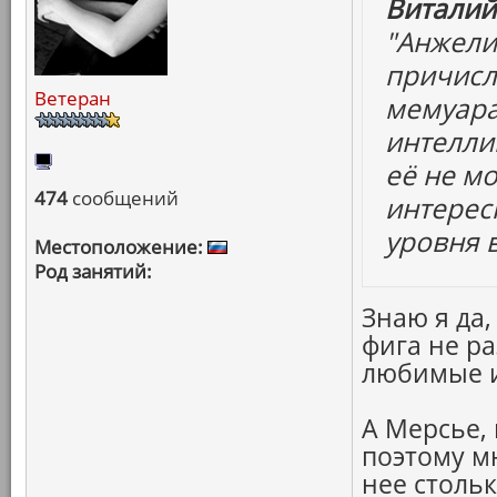
Виталий
"Анжелик
причисли
Ветеран
мемуара
интелли
её не мо
474
сообщений
интерес
уровня 
Местоположение:
Род занятий:
Знаю я да,
фига не ра
любимые и 
А Мерсье, 
поэтому мн
нее стольк