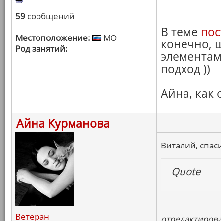
59
сообщений
В теме
пос
Местоположение:
МО
конечно, ш
Род занятий:
элементам
подход ))
Айна, как
Айна Курманова
Виталий, спас
Quote
Ветеран
отредактирова