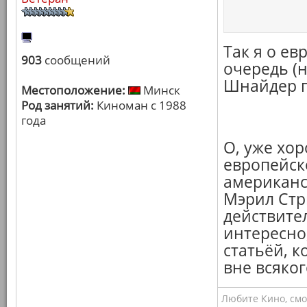
Так я о е
903
сообщений
очередь (н
Шнайдер го
Местоположение:
Минск
Род занятий:
Киноман с 1988
года
О, уже хор
европейско
американск
Мэрил Стри
действител
интересно,
статьёй, к
вне всяког
Любите Кино, смо