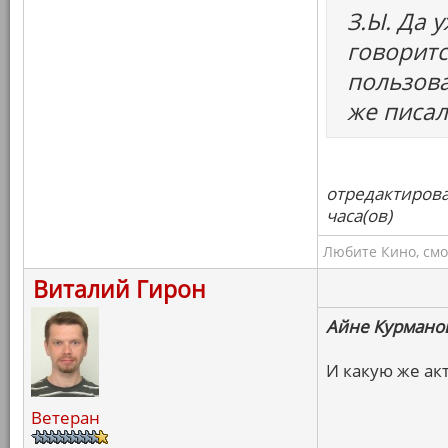
З.Ы. Да у
говоритс
пользова
же писал
отредактирова
часа(ов)
Любите Кино, смо
Виталий Гирон
Айне Курмано
И какую же ак
Ветеран